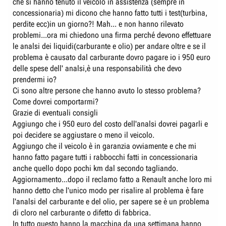
che si hanno tenuto il veicolo in assistenza (sempre in
concessionaria) mi dicono che hanno fatto tutti i test(turbina,
perdite ecc)in un giorno?! Mah... e non hanno rilevato
problemi...ora mi chiedono una firma perché devono effettuare
le analsi dei liquidi(carburante e olio) per andare oltre e se il
problema è causato dal carburante dovro pagare io i 950 euro
delle spese dell' analsi,è una responsabilità che devo
prendermi io?
Ci sono altre persone che hanno avuto lo stesso problema?
Come dovrei comportarmi?
Grazie di eventuali consigli
Aggiungo che i 950 euro del costo dell'analsi dovrei pagarli e
poi decidere se aggiustare o meno il veicolo.
Aggiungo che il veicolo è in garanzia ovviamente e che mi
hanno fatto pagare tutti i rabbocchi fatti in concessionaria
anche quello dopo pochi km dal secondo tagliando.
Aggiornamento...dopo il reclamo fatto a Renault anche loro mi
hanno detto che l'unico modo per risalire al problema è fare
l'analsi del carburante e del olio, per sapere se è un problema
di cloro nel carburante o difetto di fabbrica.
In tutto questo hanno la macchina da una settimana,hanno