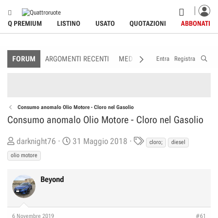
Q PREMIUM
LISTINO
USATO
QUOTAZIONI
ABBONATI
FORUM
ARGOMENTI RECENTI
MEDIA
MEMBRI
REGOLAME
Entra
Registra
Consumo anomalo Olio Motore - Cloro nel Gasolio
Consumo anomalo Olio Motore - Cloro nel Gasolio
C
D
T
darknight76
31 Maggio 2018
cloro;
diesel
r
a
a
olio motore
e
t
g
a
a
s
Beyond
t
d
o
i
r
I
6 Novembre 2019
#61