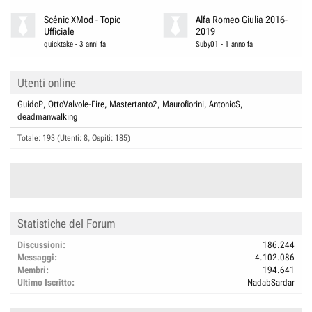
Scénic XMod - Topic
Alfa Romeo Giulia 2016-
Ufficiale
2019
quicktake
-
3 anni fa
Suby01
-
1 anno fa
Utenti online
GuidoP
OttoValvole-Fire
Mastertanto2
Maurofiorini
AntonioS
deadmanwalking
Totale: 193 (Utenti: 8, Ospiti: 185)
Statistiche del Forum
Discussioni
186.244
Messaggi
4.102.086
Membri
194.641
Ultimo Iscritto
NadabSardar