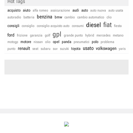
Hot Tags
acquisto
aiuto
audi
auto
alfa romeo
assicurazione
auto nuova
auto usata
benzina
bmw
autoradio
batteria
cambio
cambio automatico
clio
fiat
diesel
consigli
consiglio
consiglio acquisto auto
consumi
fiesta
gpl
ford
frizione
garanzia
golf
grande punto
hybrid
mercedes
metano
motore
opel
panda
polo
motogp
nissan
olio
pneumatici
problema
usato
renault
volkswagen
toyota
punto
seat
subaru
suv
suzuki
yaris