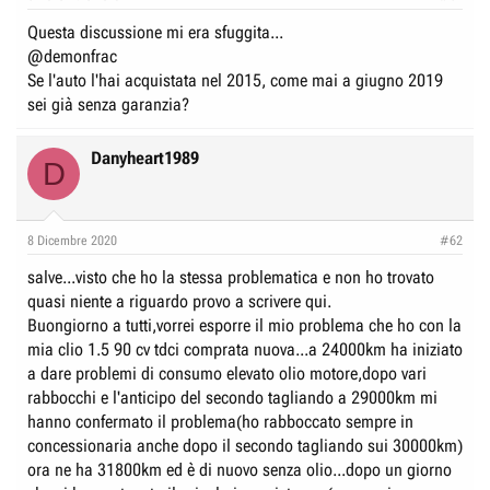
e
n
Questa discussione mi era sfuggita...
D
i
@
demonfrac
i
z
Se l'auto l'hai acquistata nel 2015, come mai a giugno 2019
s
i
sei già senza garanzia?
c
o
u
Danyheart1989
D
s
s
i
8 Dicembre 2020
#62
o
n
salve...visto che ho la stessa problematica e non ho trovato
e
quasi niente a riguardo provo a scrivere qui.
Buongiorno a tutti,vorrei esporre il mio problema che ho con la
mia clio 1.5 90 cv tdci comprata nuova...a 24000km ha iniziato
a dare problemi di consumo elevato olio motore,dopo vari
rabbocchi e l'anticipo del secondo tagliando a 29000km mi
hanno confermato il problema(ho rabboccato sempre in
concessionaria anche dopo il secondo tagliando sui 30000km)
ora ne ha 31800km ed è di nuovo senza olio...dopo un giorno