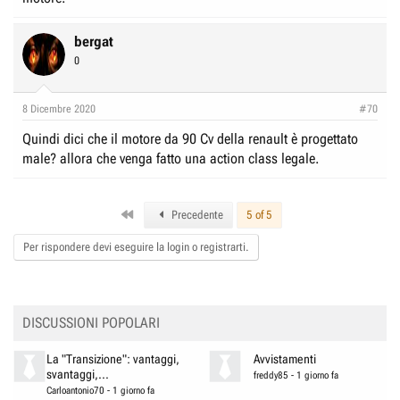
bergat
0
8 Dicembre 2020
#70
Quindi dici che il motore da 90 Cv della renault è progettato
male? allora che venga fatto una action class legale.
First
Precedente
5 of 5
Per rispondere devi eseguire la login o registrarti.
DISCUSSIONI POPOLARI
La "Transizione": vantaggi,
Avvistamenti
svantaggi,...
freddy85
-
1 giorno fa
Carloantonio70
-
1 giorno fa