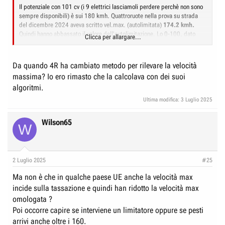
Il potenziale con 101 cv (i 9 elettrici lasciamoli perdere perchè non sono
sempre disponibili) è sui 180 kmh. Quattroruote nella prova su strada
del dicembre 2024 aveva scritto vel.max. (autolimitata)
174.2 kmh.
Quindi hanno abbassato il valore dell'autolimitazione. Lo 0-100, dato
Clicca per allargare...
oggi più importante, era stato coperto in 10.7 secondi.
Da quando 4R ha cambiato metodo per rilevare la velocità
massima? Io ero rimasto che la calcolava con dei suoi
algoritmi.
Ultima modifica:
3 Luglio 2025
Wilson65
W
2 Luglio 2025
#25
Ma non è che in qualche paese UE anche la velocità max
incide sulla tassazione e quindi han ridotto la velocità max
omologata ?
Poi occorre capire se interviene un limitatore oppure se pesti
arrivi anche oltre i 160.