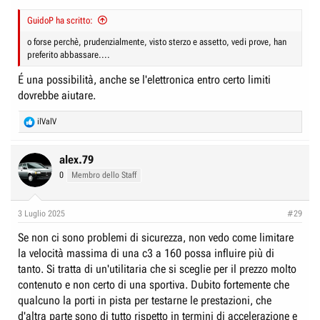
GuidoP ha scritto:
o forse perchè, prudenzialmente, visto sterzo e assetto, vedi prove, han
preferito abbassare....
É una possibilità, anche se l'elettronica entro certo limiti
dovrebbe aiutare.
R
ilValV
e
a
c
alex.79
t
0
Membro dello Staff
i
o
n
3 Luglio 2025
#29
s
:
Se non ci sono problemi di sicurezza, non vedo come limitare
la velocità massima di una c3 a 160 possa influire più di
tanto. Si tratta di un'utilitaria che si sceglie per il prezzo molto
contenuto e non certo di una sportiva. Dubito fortemente che
qualcuno la porti in pista per testarne le prestazioni, che
d'altra parte sono di tutto rispetto in termini di accelerazione e