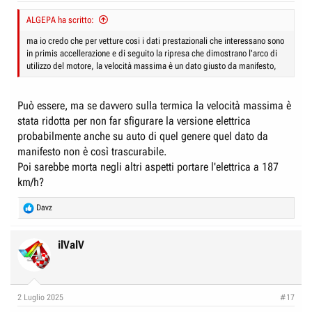
r
I
ALGEPA ha scritto:
e
n
D
i
ma io credo che per vetture cosi i dati prestazionali che interessano sono
in primis accellerazione e di seguito la ripresa che dimostrano l'arco di
i
z
utilizzo del motore, la velocità massima è un dato giusto da manifesto,
s
i
c
o
Può essere, ma se davvero sulla termica la velocità massima è
u
stata ridotta per non far sfigurare la versione elettrica
s
probabilmente anche su auto di quel genere quel dato da
s
manifesto non è così trascurabile.
i
Poi sarebbe morta negli altri aspetti portare l'elettrica a 187
o
km/h?
n
e
R
Davz
e
a
c
ilValV
t
i
o
n
2 Luglio 2025
#17
s