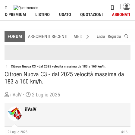
Q PREMIUM
LISTINO
USATO
QUOTAZIONI
ABBONATI
FORUM
ARGOMENTI RECENTI
MEDIA
MEMBRI
REGOLAME
Entra
Registra
Citroen Nuova C3 - dal 2025 velocità massima da 183 a 160 km/h.
Citroen Nuova C3 - dal 2025 velocità massima da
183 a 160 km/h.
C
D
ilValV
2 Luglio 2025
r
a
e
t
ilValV
a
a
t
d
o
i
2 Luglio 2025
#16