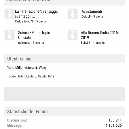
La "Transizione": vantaggi,
Avvistamenti
svantaggi,...
GuidoP
-
5 ore fa
Carloantonio70
-
5 ore fa
Scénic XMod - Topic
Alfa Romeo Giulia 2016-
Ufficiale
2019
quicktake
-
3 anni fa
Suby01
-
1 anno fa
Utenti online
Yaris Mille
vittorarri
Wozy
Totale: 166 (Utenti: 5, Ospiti: 161)
Statistiche del Forum
Discussioni
186.244
Messaggi
4.101.626