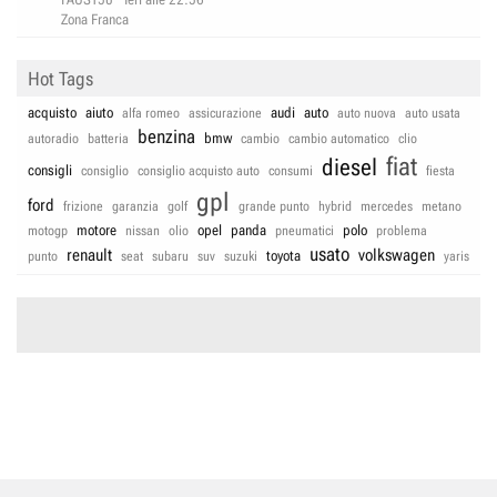
Zona Franca
Hot Tags
acquisto
aiuto
audi
auto
alfa romeo
assicurazione
auto nuova
auto usata
benzina
bmw
autoradio
batteria
cambio
cambio automatico
clio
fiat
diesel
consigli
consiglio
consiglio acquisto auto
consumi
fiesta
gpl
ford
frizione
garanzia
golf
grande punto
hybrid
mercedes
metano
motore
opel
panda
polo
motogp
nissan
olio
pneumatici
problema
usato
renault
volkswagen
toyota
punto
seat
subaru
suv
suzuki
yaris