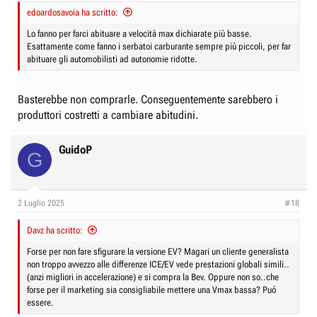
:
edoardosavoia ha scritto:
Lo fanno per farci abituare a velocità max dichiarate più basse.
Esattamente come fanno i serbatoi carburante sempre più piccoli, per far
abituare gli automobilisti ad autonomie ridotte.
Basterebbe non comprarle. Conseguentemente sarebbero i
produttori costretti a cambiare abitudini.
GuidoP
G
2 Luglio 2025
#18
Davz ha scritto:
Forse per non fare sfigurare la versione EV? Magari un cliente generalista
non troppo avvezzo alle differenze ICE/EV vede prestazioni globali simili..
(anzi migliori in accelerazione) e si compra la Bev. Oppure non so..che
forse per il marketing sia consigliabile mettere una Vmax bassa? Puó
essere.