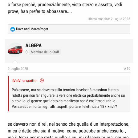
o forse perchè, prudenzialmente, visto sterzo e assetto, vedi
prove, han preferito abbassare....
Ultima modifica:
2 Luglio 2025
R
Davz
and
MarcoPagot
e
a
c
ALGEPA
t
0
Membro dello Staff
i
o
n
2 Luglio 2025
#19
s
:
ilValV ha scritto:
Può essere, ma se davvero sulla termica la velocità massima è stata
ridotta per non far sfigurare la versione elettrica probabilmente anche su
auto di quel genere quel dato da manifesto non è così trascurabile.
Poi sarebbe morta negli altri aspetti portare l'elettrica a 187 km/h?
se davvero non direi, nel senso che quella è un interpretazione,
mica è detto che sia il motivo, come potrebbe anche esserlo ,
ma il tema per me resta quello a cui mi rifacevo prima, per me