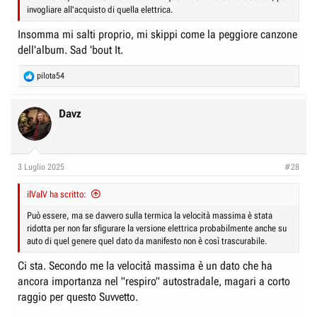
invogliare all'acquisto di quella elettrica.
Insomma mi salti proprio, mi skippi come la peggiore canzone
dell'album. Sad 'bout It.
R
pilota54
e
a
c
Davz
t
i
o
n
3 Luglio 2025
#28
s
:
ilValV ha scritto:
Può essere, ma se davvero sulla termica la velocità massima è stata
ridotta per non far sfigurare la versione elettrica probabilmente anche su
auto di quel genere quel dato da manifesto non è così trascurabile.
Ci sta. Secondo me la velocità massima è un dato che ha
ancora importanza nel "respiro" autostradale, magari a corto
raggio per questo Suvvetto.