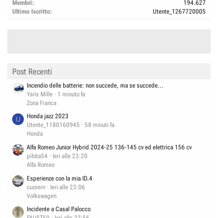
Membri
194.627
Ultimo Iscritto
Utente_1267720005
Post Recenti
Incendio delle batterie: non succede, ma se succede...
Yaris Mille
1 minuto fa
Zona Franca
Honda jazz 2023
U
Utente_1180160945
58 minuti fa
Honda
Alfa Romeo Junior Hybrid 2024-25 136-145 cv ed elettrica 156 cv
pilota54
Ieri alle 23:20
Alfa Romeo
Esperienze con la mia ID.4
cuorern
Ieri alle 23:06
Volkswagen
Incidente a Casal Palocco
FAUST50
Ieri alle 22:56