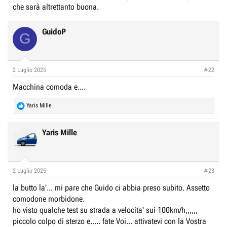
che sarà altrettanto buona.
GuidoP
G
2 Luglio 2025
#22
Macchina comoda e....
R
Yaris Mille
e
a
c
Yaris Mille
t
i
o
n
2 Luglio 2025
#23
s
:
la butto la'... mi pare che Guido ci abbia preso subito. Assetto
comodone morbidone.
ho visto qualche test su strada a velocita' sui 100km/h,,,,,,
piccolo colpo di sterzo e..... fate Voi... attivatevi con la Vostra