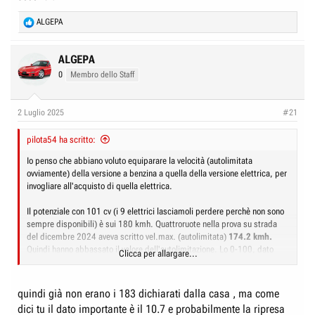
R
ALGEPA
e
a
c
ALGEPA
t
0
Membro dello Staff
i
o
n
2 Luglio 2025
#21
s
:
pilota54 ha scritto:
Io penso che abbiano voluto equiparare la velocità (autolimitata
ovviamente) della versione a benzina a quella della versione elettrica, per
invogliare all'acquisto di quella elettrica.
Il potenziale con 101 cv (i 9 elettrici lasciamoli perdere perchè non sono
sempre disponibili) è sui 180 kmh. Quattroruote nella prova su strada
del dicembre 2024 aveva scritto vel.max. (autolimitata)
174.2 kmh.
Quindi hanno abbassato il valore dell'autolimitazione. Lo 0-100, dato
Clicca per allargare...
oggi più importante, era stato coperto in 10.7 secondi.
quindi già non erano i 183 dichiarati dalla casa , ma come
dici tu il dato importante è il 10.7 e probabilmente la ripresa