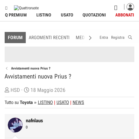
Q PREMIUM
LISTINO
USATO
QUOTAZIONI
ABBONATI
FORUM
ARGOMENTI RECENTI
MEDIA
MEMBRI
REGOLAME
Entra
Registra
Avvistamenti nuova Prius ?
Avvistamenti nuova Prius ?
C
D
HSD
18 Maggio 2026
r
a
Tutto su
Toyota
»
LISTINO
USATO
NEWS
e
t
a
a
t
d
nafnlaus
o
i
0
r
I