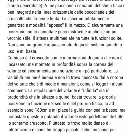
e auto generaliste). A me piacciono i comandi del clima fisici e
ben integrati nella linea orizzontale delle boccchette e del
cruscotto che la rende finita. Lo schermo infotaiment è
generoso e modalità "appeso" li in mezzo. E' sicuramente una
posizione molto comoda e poco distraente anche se un pò
vecchio stile. Il sitema multimediale ha tutte le funzioni solite.
Non sono un grande appassionato di questi sistemi quindi lo
uso, e mi basta.
Cursioso è il cruscotto con le informazioni di guida che non è
incassato, ma montato in profondità sopra la corona del
volante ed sicuramente una soluzione un pò particolare. La
visibilità per me è buona e non lo trovo nascosto dalla corona
del volante che è di medie dimensioni, come si legge in alcuni
commenti. La regolazione del volante è "infinita" sia in
prodondità che in altezza e quindi basta trovare la propria
posizione in funzione del sedile e del proprio fisico. Io ad
esempio sono 180cm e mi piace la guida con sedile basso, ma
nonostate questo regolando il volante vedo perfettamente tutto
lo schermo cruscotto. Piuttosto lo trovo molto denso di
informazioni e icone fin troppo piccole e che finiscono per