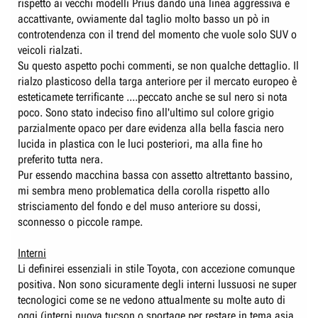
rispetto ai vecchi modelli Prius dando una linea aggressiva e
accattivante, ovviamente dal taglio molto basso un pò in
controtendenza con il trend del momento che vuole solo SUV o
veicoli rialzati.
Su questo aspetto pochi commenti, se non qualche dettaglio. Il
rialzo plasticoso della targa anteriore per il mercato europeo è
esteticamete terrificante ....peccato anche se sul nero si nota
poco. Sono stato indeciso fino all'ultimo sul colore grigio
parzialmente opaco per dare evidenza alla bella fascia nero
lucida in plastica con le luci posteriori, ma alla fine ho
preferito tutta nera.
Pur essendo macchina bassa con assetto altrettanto bassino,
mi sembra meno problematica della corolla rispetto allo
strisciamento del fondo e del muso anteriore su dossi,
sconnesso o piccole rampe.
Interni
Li definirei essenziali in stile Toyota, con accezione comunque
positiva. Non sono sicuramente degli interni lussuosi ne super
tecnologici come se ne vedono attualmente su molte auto di
oggi (interni nuova tucson o sportage per restare in tema asia