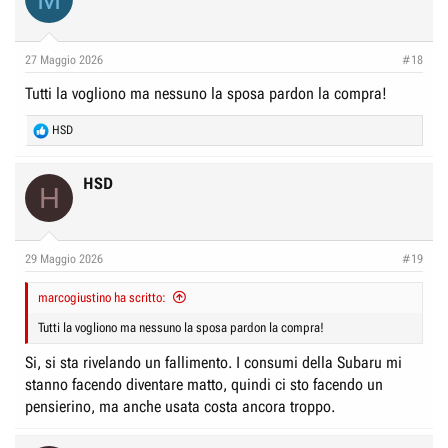
27 Maggio 2026
#18
Tutti la vogliono ma nessuno la sposa pardon la compra!
R
HSD
e
a
c
HSD
H
t
i
o
n
29 Maggio 2026
#19
s
:
marcogiustino ha scritto:
Tutti la vogliono ma nessuno la sposa pardon la compra!
Si, si sta rivelando un fallimento. I consumi della Subaru mi
stanno facendo diventare matto, quindi ci sto facendo un
pensierino, ma anche usata costa ancora troppo.