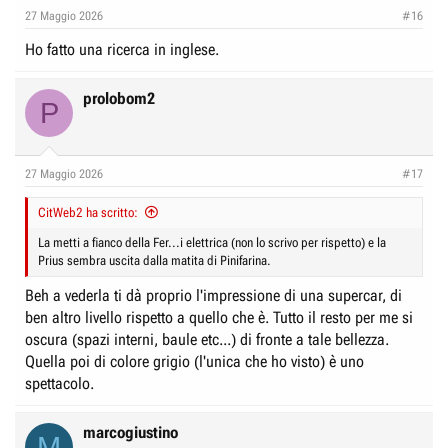
e
n
27 Maggio 2026
#16
D
i
Ho fatto una ricerca in inglese.
i
z
s
i
prolobom2
c
o
P
u
s
27 Maggio 2026
s
#17
i
CitWeb2 ha scritto:
o
La metti a fianco della Fer...i elettrica (non lo scrivo per rispetto) e la
n
Prius sembra uscita dalla matita di Pinifarina.
e
Beh a vederla ti dà proprio l'impressione di una supercar, di
ben altro livello rispetto a quello che è. Tutto il resto per me si
oscura (spazi interni, baule etc...) di fronte a tale bellezza.
Quella poi di colore grigio (l'unica che ho visto) è uno
spettacolo.
marcogiustino
M