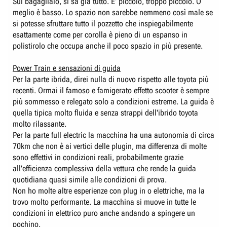
Sul bagagliaio, si sà già tutto. E' piccolo, troppo piccolo. O
meglio è basso. Lo spazio non sarebbe nemmeno così male se
si potesse sfruttare tutto il pozzetto che inspiegabilmente
esattamente come per corolla è pieno di un espanso in
polistirolo che occupa anche il poco spazio in più presente.
Power Train e sensazioni di guida
Per la parte ibrida, direi nulla di nuovo rispetto alle toyota più
recenti. Ormai il famoso e famigerato effetto scooter è sempre
più sommesso e relegato solo a condizioni estreme. La guida è
quella tipica molto fluida e senza strappi dell'ibrido toyota
molto rilassante.
Per la parte full electric la macchina ha una autonomia di circa
70km che non è ai vertici delle plugin, ma differenza di molte
sono effettivi in condizioni reali, probabilmente grazie
all'efficienza complessiva della vettura che rende la guida
quotidiana quasi simile alle condizioni di prova.
Non ho molte altre esperienze con plug in o elettriche, ma la
trovo molto performante. La macchina si muove in tutte le
condizioni in elettrico puro anche andando a spingere un
pochino.