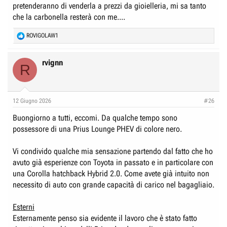
pretenderanno di venderla a prezzi da gioielleria, mi sa tanto
che la carbonella resterà con me....
R
ROVIGOLAW1
e
a
c
rvignn
R
t
i
o
n
12 Giugno 2026
#26
s
:
Buongiorno a tutti, eccomi. Da qualche tempo sono
possessore di una Prius Lounge PHEV di colore nero.
Vi condivido qualche mia sensazione partendo dal fatto che ho
avuto già esperienze con Toyota in passato e in particolare con
una Corolla hatchback Hybrid 2.0. Come avete già intuito non
necessito di auto con grande capacità di carico nel bagagliaio.
Esterni
Esternamente penso sia evidente il lavoro che è stato fatto