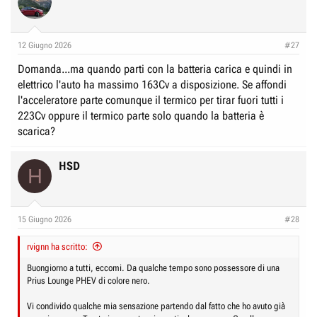
t
i
o
n
12 Giugno 2026
#27
s
:
Domanda...ma quando parti con la batteria carica e quindi in
elettrico l'auto ha massimo 163Cv a disposizione. Se affondi
l'acceleratore parte comunque il termico per tirar fuori tutti i
223Cv oppure il termico parte solo quando la batteria è
scarica?
HSD
H
15 Giugno 2026
#28
rvignn ha scritto:
Buongiorno a tutti, eccomi. Da qualche tempo sono possessore di una
Prius Lounge PHEV di colore nero.
Vi condivido qualche mia sensazione partendo dal fatto che ho avuto già