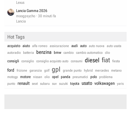
Lexus
Lancia Gamma 2026
moogpsycho
30 minuti fa
Lancia
Hot Tags
acquisto
aiuto
audi
auto
alfa romeo
assicurazione
auto nuova
auto usata
benzina
bmw
autoradio
batteria
cambio
cambio automatico
clio
fiat
diesel
consigli
consiglio
consiglio acquisto auto
consumi
fiesta
gpl
ford
frizione
garanzia
golf
grande punto
hybrid
mercedes
metano
motore
opel
panda
polo
motogp
nissan
olio
pneumatici
problema
usato
renault
volkswagen
toyota
punto
seat
subaru
suv
suzuki
yaris