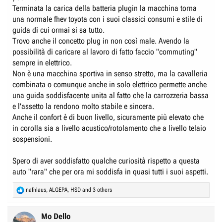
Terminata la carica della batteria plugin la macchina torna
una normale fhev toyota con i suoi classici consumi e stile di
guida di cui ormai si sa tutto.
Trovo anche il concetto plug in non così male. Avendo la
possibilità di caricare al lavoro di fatto faccio "commuting"
sempre in elettrico.
Non è una macchina sportiva in senso stretto, ma la cavalleria
combinata o comunque anche in solo elettrico permette anche
una guida soddisfacente unita al fatto che la carrozzeria bassa
e l'assetto la rendono molto stabile e sincera.
Anche il confort è di buon livello, sicuramente più elevato che
in corolla sia a livello acustico/rotolamento che a livello telaio
sospensioni.
Spero di aver soddisfatto qualche curiosità rispetto a questa
auto "rara" che per ora mi soddisfa in quasi tutti i suoi aspetti.
R
nafnlaus
,
ALGEPA
,
HSD
and 3 others
e
a
c
Mo Dello