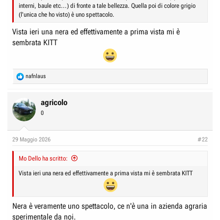
interni, baule etc...) di fronte a tale bellezza. Quella poi di colore grigio
(l'unica che ho visto) è uno spettacolo.
Vista ieri una nera ed effettivamente a prima vista mi è
sembrata KITT
R
nafnlaus
e
a
c
agricolo
t
0
i
o
n
29 Maggio 2026
#22
s
:
Mo Dello ha scritto:
Vista ieri una nera ed effettivamente a prima vista mi è sembrata KITT
Nera è veramente uno spettacolo, ce n'è una in azienda agraria
sperimentale da noi.