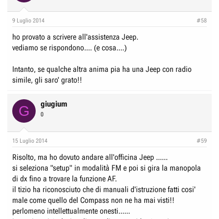
9 Luglio 2014
#58
ho provato a scrivere all'assistenza Jeep.
vediamo se rispondono.... (e cosa....)
Intanto, se qualche altra anima pia ha una Jeep con radio
simile, gli saro' grato!!
giugium
G
0
15 Luglio 2014
#59
Risolto, ma ho dovuto andare all'officina Jeep ......
si seleziona "setup" in modalità FM e poi si gira la manopola
di dx fino a trovare la funzione AF.
il tizio ha riconosciuto che di manuali d'istruzione fatti cosi'
male come quello del Compass non ne ha mai visti!!
perlomeno intellettualmente onesti......