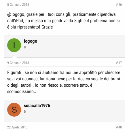
e
n
5 Gennaio 2013
#46
D
i
@iogogo, grazie per i tuoi consigli, praticamente dipendeva
i
z
dall'iPod, ho messo una pendrive da 8 gb e il problema non si
s
i
è più ripresentato! Grazie
c
o
u
iogogo
I
s
0
s
i
9 Gennaio 2013
#47
o
n
Figurati.. se non ci aiutiamo tra noi..ne approfitto per chiedere
e
se a voi uconnect funziona bene per la ricerca vocale dei brani
o degli autori.. io non riesco e, scorrere tutto, è
scomodissimo..
sciacallo1976
S
0
22 Aprile 2013
#48