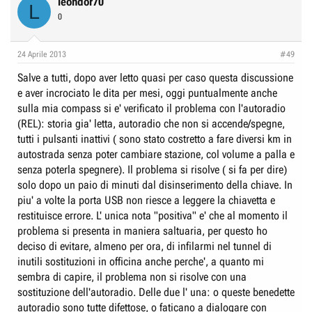
leondor70
L
0
24 Aprile 2013
#49
Salve a tutti, dopo aver letto quasi per caso questa discussione
e aver incrociato le dita per mesi, oggi puntualmente anche
sulla mia compass si e' verificato il problema con l'autoradio
(REL): storia gia' letta, autoradio che non si accende/spegne,
tutti i pulsanti inattivi ( sono stato costretto a fare diversi km in
autostrada senza poter cambiare stazione, col volume a palla e
senza poterla spegnere). Il problema si risolve ( si fa per dire)
solo dopo un paio di minuti dal disinserimento della chiave. In
piu' a volte la porta USB non riesce a leggere la chiavetta e
restituisce errore. L' unica nota "positiva" e' che al momento il
problema si presenta in maniera saltuaria, per questo ho
deciso di evitare, almeno per ora, di infilarmi nel tunnel di
inutili sostituzioni in officina anche perche', a quanto mi
sembra di capire, il problema non si risolve con una
sostituzione dell'autoradio. Delle due l' una: o queste benedette
autoradio sono tutte difettose, o faticano a dialogare con