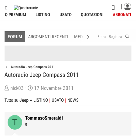
Q PREMIUM
LISTINO
USATO
QUOTAZIONI
ABBONATI
FORUM
ARGOMENTI RECENTI
MEDIA
MEMBRI
REGOLAME
Entra
Registra
Autoradio Jeep Compass 2011
Autoradio Jeep Compass 2011
C
D
nick03
17 Novembre 2011
r
a
Tutto su
Jeep
»
LISTINO
USATO
NEWS
e
t
a
a
t
d
TommasoSmeraldi
T
o
i
0
r
I