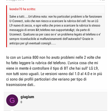
leondor70 ha scritto:
Salve a tutti....Un'ultima nota: non ho particolari problemi a far funzionare
U-Connect, solo che non riesco a scaricare la rubrica del cell: ho un LG
L9 nuovo di zecca, e ogni volta che provo a scaricare la rubrica lo stesso
messaggio di errore &lt;telefono non supportato&gt; da parte di
Uconnect. Qualcuno sa per caso se e' un problema legato al telefono o e'
sempre riconducibile ai malfunzionamenti dell'autoradio? Grazie in
anticipo per gli eventuali consigli.....
Io con un Lumia 800 non ho avuto problemi nelle 2 volte che
ho fatto leggere la rubrica del telefono. L'unica cosa che mi
viene in mente è controllare il tipo di BT che hai sull' LG L9,
non tutti sono uguali. Le versioni vanno dal 1.0 al 4.0 e in più
ci sono dei profili particolari che variano per tipo di
trasmissione dati..
giugium
G
0