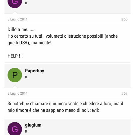
G
0
8 Luglio 2014
#56
Dillo a me......
Ho cercato su tutti i volumetti d'istruzione possibili (anche
quelli USA), ma niente!
HELP ! !
Paperboy
P
0
8 Luglio 2014
#57
Si potrebbe chiamare il numero verde e chiedere a loro, ma il
mio timore è che ne sappiano meno di noi. :evil:
giugium
G
0