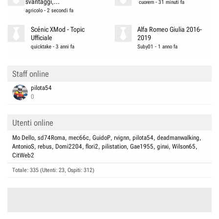
svantaggi,...
cuorern
-
31 minuti fa
agricolo
-
2 secondi fa
Scénic XMod - Topic
Alfa Romeo Giulia 2016-
Ufficiale
2019
quicktake
-
3 anni fa
Suby01
-
1 anno fa
Staff online
pilota54
0
Utenti online
Mo Dello
sd74Roma
mec66c
GuidoP
rvignn
pilota54
deadmanwalking
AntonioS
rebus
Domi2204
flori2
pilistation
Gae1955
ginxi
Wilson65
CitWeb2
Totale: 335 (Utenti: 23, Ospiti: 312)