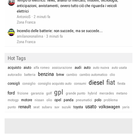
Tempo di elettrico: news, analisi di mercato, modelli, tecnologia,
anticipazioni, avvistamenti, ovvero tutto ciò che riguarda i veicoli
elettrici
AntonioS
2 minuti fa
Zona Franca
Incendio delle batterie: non succede, ma se succede...
amilanononalima
3 minuti fa
Zona Franca
Hot Tags
acquisto
aiuto
audi
auto
alfa romeo
assicurazione
auto nuova
auto usata
benzina
bmw
autoradio
batteria
cambio
cambio automatico
clio
fiat
diesel
consigli
consiglio
consiglio acquisto auto
consumi
fiesta
gpl
ford
frizione
garanzia
golf
grande punto
hybrid
mercedes
metano
motore
opel
panda
polo
motogp
nissan
olio
pneumatici
problema
usato
renault
volkswagen
toyota
punto
seat
subaru
suv
suzuki
yaris