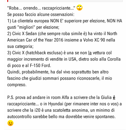
sperando che ve ne siano. Per ora il mio giudizio balla fra l'orrendo ed il
raccapricciante, spero che dal vivo la situazione migliori perchè
"Roba... orrendo... raccapricciante..."
altrimenti non vedo come possano pensare di vender roba del genere ad
Se posso faccio alcune osservazioni:
una clientela europea, provando ad uscire dalla nicchia in cui stanno e a
1) La clientela europea NON E' superiore per elezione, NON HA
vendere qualche macchina a chi di Honda non ne ha ancora avute.
gusti "migliori" per elezione;
2) Civic X Sedan (che sempre roba simile è) ha vinto il North
American Car of the Year 2016 insieme a Volvo XC 90 nella
sua categoria;
3) Civic X (hatchback esclusa) è una se non
la
vettura col
maggior incremento di vendite in USA, dietro solo alla Corolla
di poco e al F-150 Ford.
Quindi, probabilmente, ha dal vivo soprattutto ben altro
fascino che giudizi sommari possano riconoscerle, il mio
compreso.
P.S. prova ad andare in room Alfa a scrivere che la Giulia
è
raccapricciante... o in Hyundai (per rimanere inter nos o vos) a
scrivere che la i20 è una scatoletta anonima, un minimo di
autocontrollo sarebbe bello ma dovrebbe venire spontaneo.