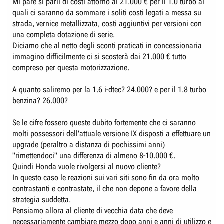
Mi pare si parli di costi attorno ai 21.000 € per il 1.0 turbo ai
quali ci saranno da sommare i soliti costi legati a messa su
strada, vernice metallizzata, costi aggiuntivi per versioni con
una completa dotazione di serie.
Diciamo che al netto degli sconti praticati in concessionaria
immagino difficilmente ci si scosterà dai 21.000 € tutto
compreso per questa motorizzazione.
A quanto saliremo per la 1.6 i-dtec? 24.000? e per il 1.8 turbo
benzina? 26.000?
Se le cifre fossero queste dubito fortemente che ci saranno
molti possessori dell'attuale versione IX disposti a effettuare un
upgrade (peraltro a distanza di pochissimi anni)
"rimettendoci" una differenza di almeno 8-10.000 €.
Quindi Honda vuole rivolgersi al nuovo cliente?
In questo caso le reazioni sui vari siti sono fin da ora molto
contrastanti e contrastate, il che non depone a favore della
strategia suddetta.
Pensiamo allora al cliente di vecchia data che deve
necessariamente cambiare mezzo dopo anni e anni di utilizzo e