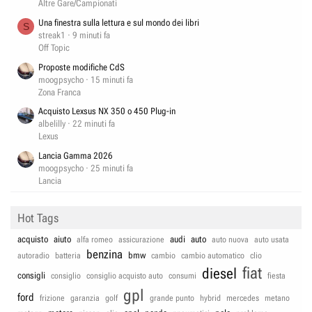
Altre Gare/Campionati
Una finestra sulla lettura e sul mondo dei libri
S
streak1
9 minuti fa
Off Topic
Proposte modifiche CdS
moogpsycho
15 minuti fa
Zona Franca
Acquisto Lexsus NX 350 o 450 Plug-in
albelilly
22 minuti fa
Lexus
Lancia Gamma 2026
moogpsycho
25 minuti fa
Lancia
Hot Tags
acquisto
aiuto
audi
auto
alfa romeo
assicurazione
auto nuova
auto usata
benzina
bmw
autoradio
batteria
cambio
cambio automatico
clio
fiat
diesel
consigli
consiglio
consiglio acquisto auto
consumi
fiesta
gpl
ford
frizione
garanzia
golf
grande punto
hybrid
mercedes
metano