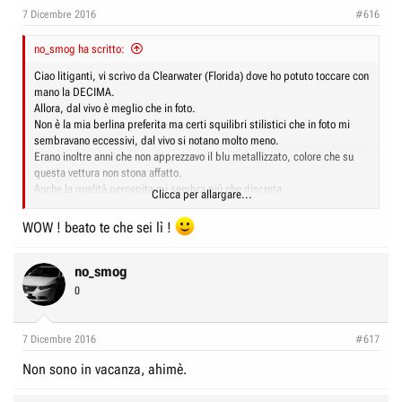
e
n
7 Dicembre 2016
#616
D
i
i
no_smog ha scritto:
z
s
i
Ciao litiganti, vi scrivo da Clearwater (Florida) dove ho potuto toccare con
c
mano la DECIMA.
o
Allora, dal vivo è meglio che in foto.
u
Non è la mia berlina preferita ma certi squilibri stilistici che in foto mi
s
sembravano eccessivi, dal vivo si notano molto meno.
s
Erano inoltre anni che non apprezzavo il blu metallizzato, colore che su
questa vettura non stona affatto.
i
Anche la qualità percepita mi sembra più che discreta.
Clicca per allargare...
o
Non farà il botto ma riporterà in Honda clienti di una certa età (45/50)
n
secondo me. Clienti che con le ultime realizzazioni aveva inevitabilmente
WOW ! beato te che sei lì !
perso.
e
Ps: non ho ancora potuto guidarla ma non starò tanto ad andare in
concessionaria
no_smog
0
7 Dicembre 2016
#617
Non sono in vacanza, ahimè.