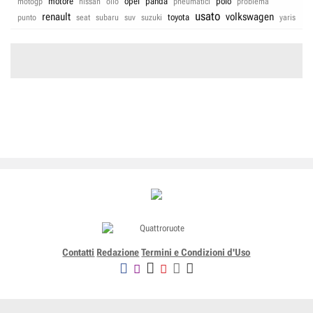
motore
opel
panda
polo
motogp
nissan
olio
pneumatici
problema
usato
renault
volkswagen
toyota
punto
seat
subaru
suv
suzuki
yaris
Contatti
Redazione
Termini e Condizioni d'Uso