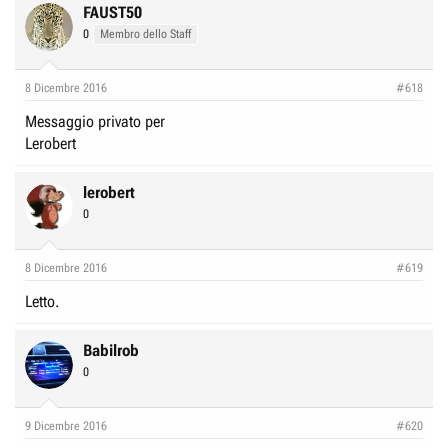
FAUST50
0
Membro dello Staff
8 Dicembre 2016
#618
Messaggio privato per
Lerobert
lerobert
0
8 Dicembre 2016
#619
Letto.
Babilrob
0
9 Dicembre 2016
#620