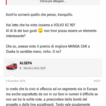
Clicca per allargare...
diverse, significa che se Civic piace un sacco agli americani ciò non
implica che debba piacere anche agli europei o addirittura esser definita
bella. Può vincere tutti i premi che gli americani o i giapponesi o gli
Anch'io scriverò quello che penso, tranquillo.
esquimesi gli daranno, non penso che la cosa influirà sui miei gusti e le
mie valutazioni ESTETICHE.
Hai letto che ha vinto insieme a VOLVO XC 90?
Al di là dei tuoi gusti
non trovi possa essere un elemento
Se e quando avrò occasione di discutere in quei forum, scriverò quello
interessante?
che penso, come qui.
Che so, avesse vinto il premio di migliore MANGA CAR a
Osaka lo sarebbe meno, imho. O no?
ALGEPA
0
Membro dello Staff
9 Dicembre 2016
#629
io credo che la civic si affaccia ad un segmento sia in Europa
ma anche soprattutto da noi in cui fare in numeri è difficile se
non sei tra le solite note, a prescindere dalla bontà del
progetto o dalle line accattivanti. Tanto vale giustamente