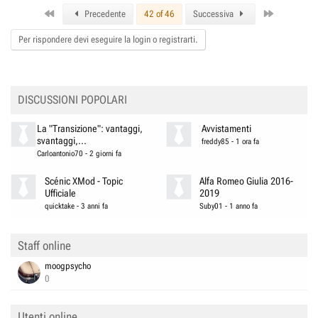
First
Last
Precedente
42 of 46
Successiva
Per rispondere devi eseguire la login o registrarti.
DISCUSSIONI POPOLARI
La "Transizione": vantaggi,
Avvistamenti
svantaggi,...
freddy85
-
1 ora fa
Carloantonio70
-
2 giorni fa
Scénic XMod - Topic
Alfa Romeo Giulia 2016-
Ufficiale
2019
quicktake
-
3 anni fa
Suby01
-
1 anno fa
Staff online
moogpsycho
0
Utenti online