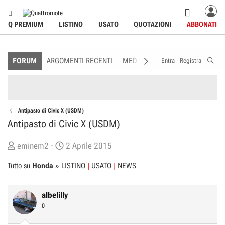
Q PREMIUM
LISTINO
USATO
QUOTAZIONI
ABBONATI
FORUM
ARGOMENTI RECENTI
MEDIA
MEMBRI
REGOLAME
Entra
Registra
Antipasto di Civic X (USDM)
Antipasto di Civic X (USDM)
C
D
eminem2
2 Aprile 2015
r
a
Tutto su
Honda
»
LISTINO
USATO
NEWS
e
t
a
a
t
d
albelilly
o
i
0
r
I