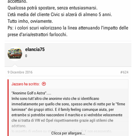
accettano.
Qualcosa potrà spostare, senza entusiasmarsi.
L'età media del cliente Civic si alzerà di almeno 5 anni.
Tutto imho, ovviamente.
Ps: i colori scuri valorizzano la linea attenuando l'impatto delle
prese d'aria/estrattori farlocchi.
elancia75
0
9 Dicembre 2016
#624
Jazzaro ha scritto:
"Anonime Golf o Astra"....
Imho sono tutt'altro che anonime visto che si identificano
immediatamente per quello che sono, spesso anche di notte per le "firme
luminose" dei gruppi ottici. E il family feeling comunque aiuta, per
entrambe si potrebbe nascondere il marchio e si vedrebbe velocemente
che si tratta di VW ed Opel rispettivamente grazie agli stilemi che
adottano.
Io aspetto di vedere su strada un esemplare di X non esasperato,
Clicca per allargare...