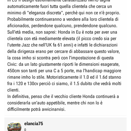
automaticamente fuori tutta quella clientela che cerca un
minimo di "eleganza discreta", perchè qui non ce n'è proprio.
Probabilmente continueranno a vendere alla loro clientela di
aficionados, perdendone qualcuno, prendendone qualcuno.
Sull'età media, non saprei: Honda in Eu è nota per aver una
clientela con età mediamente elevata (il picco credo sia per
l'utente Jazz che nell'UK fa 61 anni) e infatti le dichiarazioni
della dirigenza erano per cercare di abbassare questo valore,
la cosa imho si scontra però con l'impostazione di questa
Civic: da un lato giustamente riporti le dimensioni esagerate,
450cm son tanti per una C a 5 porte, ma l'handicap maggiore
rimane imho lo stile. Motoristicamente il 1.0 ed il 1.6d stanno
fra i 120 e 130cv perciò ci siamo, il 1.5 dubito che vedrà molti
clienti.
In definitiva, penso che il vecchio cliente Honda continuerà a
considerarla un'auto appetibile, mentre chi non lo è
difficilmente potrà avvicinarvisi.
elancia75
0