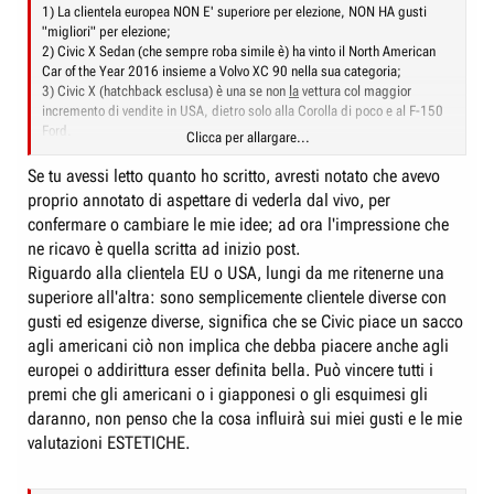
1) La clientela europea NON E' superiore per elezione, NON HA gusti
"migliori" per elezione;
2) Civic X Sedan (che sempre roba simile è) ha vinto il North American
Car of the Year 2016 insieme a Volvo XC 90 nella sua categoria;
3) Civic X (hatchback esclusa) è una se non
la
vettura col maggior
incremento di vendite in USA, dietro solo alla Corolla di poco e al F-150
Ford.
Clicca per allargare...
Quindi, probabilmente, ha dal vivo soprattutto ben altro fascino che
giudizi sommari possano riconoscerle, il mio compreso.
Se tu avessi letto quanto ho scritto, avresti notato che avevo
proprio annotato di aspettare di vederla dal vivo, per
confermare o cambiare le mie idee; ad ora l'impressione che
ne ricavo è quella scritta ad inizio post.
Riguardo alla clientela EU o USA, lungi da me ritenerne una
superiore all'altra: sono semplicemente clientele diverse con
gusti ed esigenze diverse, significa che se Civic piace un sacco
agli americani ciò non implica che debba piacere anche agli
europei o addirittura esser definita bella. Può vincere tutti i
premi che gli americani o i giapponesi o gli esquimesi gli
daranno, non penso che la cosa influirà sui miei gusti e le mie
valutazioni ESTETICHE.