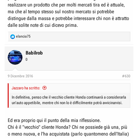
realizzare un prodotto che per molti mercati tira ed è attuale,
ma che al tempo stesso sul nostro mercato si potrebbe
distingue dalla massa e potrebbe interessare chi non è attratto
dalle solite note di cui dicevo prima.
R
elancia75
e
a
c
Babilrob
t
0
i
o
n
9 Dicembre 2016
#630
s
:
Jazzaro ha scritto:
In definitiva, penso che il vecchio cliente Honda continuerà a considerarla
un'auto appetibile, mentre chi non lo è difficilmente potrà avvicinarvisi.
Ed era proprio qui il punto della mia riflessione.
Chi è il "vecchio" cliente Honda? Chi ne possiede già una, più
o meno nuova, e l'ha acquistata (parlo quantomeno dell'Italia)