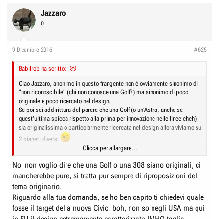
Jazzaro
0
9 Dicembre 2016
#625
Babilrob ha scritto:
Ciao Jazzaro, anonimo in questo frangente non è ovviamente sinonimo di
"non riconoscibile" (chi non conosce una Golf?) ma sinonimo di poco
originale e poco ricercato nel design.
Se poi sei addirittura del parere che una Golf (o un'Astra, anche se
quest'ultima spicca rispetto alla prima per innovazione nelle linee eheh)
sia originalissima o particolarmente ricercata nel design allora viviamo su
2 pianeti diversi
Clicca per allargare...
Ti do la mia definizione della nuova Passat, tanto per capirci senza
No, non voglio dire che una Golf o una 308 siano originali, ci
ulteriori necessità di chiarimento: un parallelepipedo su 4 ruote.
mancherebbe pure, si tratta pur sempre di riproposizioni del
P.S. non mi pare tu abbia risposto al mio post, l'argomento non ha nulla
tema originario.
a che vedere con Golf o Astra o Giulietta o quello che preferisci.
Riguardo alla tua domanda, se ho ben capito ti chiedevi quale
fosse il target della nuova Civic: boh, non so negli USA ma qui
in EU il design estremamente caratterizzato IMHO taglia