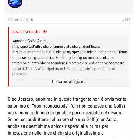
0
9 Dicembre 2016
#622
Jazzaro ha scritto:
"Anonime Golf o Astra"....
Imho sono tutt'altro che anonime visto che si identificano
immediatamente per quello che sono, spesso anche di notte per le "firme
luminose" dei gruppi ottici. E il family feeling comunque aiuta, per
entrambe si potrebbe nascondere il marchio e si vedrebbe velocemente
che si tratta di VW ed Opel rispettivamente grazie agli stilemi che
adottano.
Io aspetto di vedere su strada un esemplare di X non esasperato,
Clicca per allargare...
sperando che ve ne siano. Per ora il mio giudizio balla fra l'orrendo ed il
raccapricciante, spero che dal vivo la situazione migliori perchè
altrimenti non vedo come possano pensare di vender roba del genere ad
Ciao Jazzaro, anonimo in questo frangente non è ovviamente
una clientela europea, provando ad uscire dalla nicchia in cui stanno e a
sinonimo di "non riconoscibile" (chi non conosce una Golf?)
vendere qualche macchina a chi di Honda non ne ha ancora avute.
ma sinonimo di poco originale e poco ricercato nel design.
Se poi sei addirittura del parere che una Golf (o un'Astra,
anche se quest'ultima spicca rispetto alla prima per
innovazione nelle linee eheh) sia originalissima o