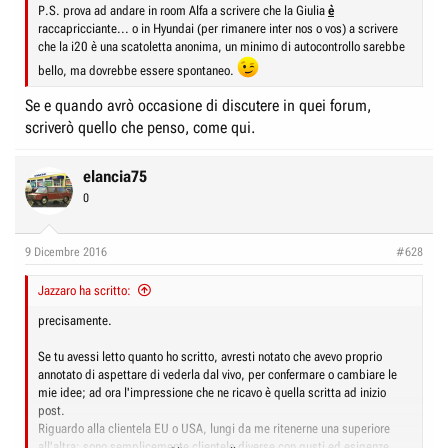
P.S. prova ad andare in room Alfa a scrivere che la Giulia
è
raccapricciante... o in Hyundai (per rimanere inter nos o vos) a scrivere
che la i20 è una scatoletta anonima, un minimo di autocontrollo sarebbe
bello, ma dovrebbe essere spontaneo.
Se e quando avrò occasione di discutere in quei forum,
scriverò quello che penso, come qui.
elancia75
0
9 Dicembre 2016
#628
Jazzaro ha scritto:
precisamente.
Se tu avessi letto quanto ho scritto, avresti notato che avevo proprio
annotato di aspettare di vederla dal vivo, per confermare o cambiare le
mie idee; ad ora l'impressione che ne ricavo è quella scritta ad inizio
post.
Riguardo alla clientela EU o USA, lungi da me ritenerne una superiore
all'altra: sono semplicemente clientele diverse con gusti ed esigenze