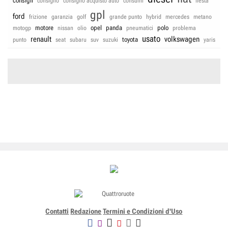
consigli
consiglio
consiglio acquisto auto
consumi
fiesta
gpl
ford
frizione
garanzia
golf
grande punto
hybrid
mercedes
metano
motore
opel
panda
polo
motogp
nissan
olio
pneumatici
problema
usato
renault
volkswagen
toyota
punto
seat
subaru
suv
suzuki
yaris
Contatti
Redazione
Termini e Condizioni d'Uso