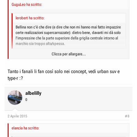
GuguLeo ha scritto:
lerobert ha scritto:
Bellina non c'è che dire (e dire che non mi hanno mai fatto impazzire
certe realizzazioni supercarrozzate): dietro bene, davanti mi dà solo
l'impressine che la parte superiore della griglia centrale intorno al
marchio sia troppo alta/spessa.
Clicca per allargare...
secondo me, invece quel frontale dona personalità, altrimenti veniva fuori
una specie di Passat...
Clicca per allargare...
Tanto i fanali li fan così solo nei concept, vedi urban suv e
Forse anche troppa personalità, visto che mi evoca per associazione
type-r :?
l'immagine di un cattivone dei fumetti con la mascherina sugli occhi...
albelilly
0
2 Aprile 2015
#8
elancia ha scritto: