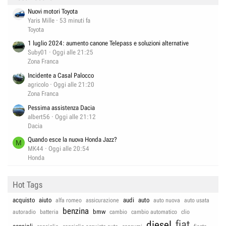
Nuovi motori Toyota
Yaris Mille
53 minuti fa
Toyota
1 luglio 2024: aumento canone Telepass e soluzioni alternative
Suby01
Oggi alle 21:25
Zona Franca
Incidente a Casal Palocco
agricolo
Oggi alle 21:20
Zona Franca
Pessima assistenza Dacia
albert56
Oggi alle 21:12
Dacia
Quando esce la nuova Honda Jazz?
M
MK44
Oggi alle 20:54
Honda
Hot Tags
acquisto
aiuto
audi
auto
alfa romeo
assicurazione
auto nuova
auto usata
benzina
bmw
autoradio
batteria
cambio
cambio automatico
clio
fiat
diesel