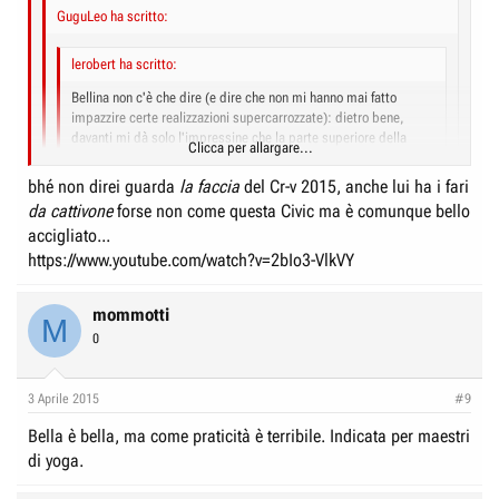
GuguLeo ha scritto:
lerobert ha scritto:
Bellina non c'è che dire (e dire che non mi hanno mai fatto
impazzire certe realizzazioni supercarrozzate): dietro bene,
davanti mi dà solo l'impressine che la parte superiore della
Clicca per allargare...
griglia centrale intorno al marchio sia troppo alta/spessa.
bhé non direi guarda
la faccia
del Cr-v 2015, anche lui ha i fari
Clicca per allargare...
da cattivone
forse non come questa Civic ma è comunque bello
secondo me, invece quel frontale dona personalità, altrimenti veniva
fuori una specie di Passat...
accigliato...
Clicca per allargare...
Tanto i fanali li fan così solo nei concept, vedi urban suv e type-r :?
https://www.youtube.com/watch?v=2bIo3-VlkVY
Forse anche troppa personalità, visto che mi evoca per associazione
l'immagine di un cattivone dei fumetti con la mascherina sugli
mommotti
occhi...
M
0
3 Aprile 2015
#9
Bella è bella, ma come praticità è terribile. Indicata per maestri
di yoga.