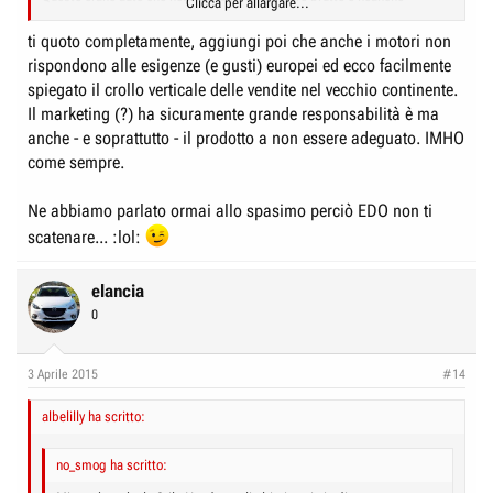
Clicca per allargare...
convenzionali.
Le loro eredi hanno complicato l'estetica rendendola molto poco
ti quoto completamente, aggiungi poi che anche i motori non
armonica.
rispondono alle esigenze (e gusti) europei ed ecco facilmente
Vedi Civic 6, Prelude 2, FR-V, Accord 7 e via discorrendo.
spiegato il crollo verticale delle vendite nel vecchio continente.
Il marketing (?) ha sicuramente grande responsabilità è ma
anche - e soprattutto - il prodotto a non essere adeguato. IMHO
come sempre.
Ne abbiamo parlato ormai allo spasimo perciò EDO non ti
scatenare... :lol:
elancia
0
3 Aprile 2015
#14
albelilly ha scritto:
no_smog ha scritto: