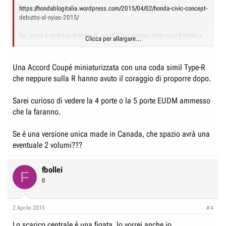
https://hondablogitalia.wordpress.com/2015/04/02/honda-civic-concept-
debutto-al-nyias-2015/
Se, come è molto probabile, lE nuovE Civic avranno tutte quel frontale e
Clicca per allargare...
linee complessive (come era fino agli anni '90 anche per le Europee)
avremo finalmente una BELLA macchina e anche tecnologicamente
avanzata.
Una Accord Coupé miniaturizzata con una coda simil Type-R
che neppure sulla R hanno avuto il coraggio di proporre dopo.
Epic Civic
E poi la Coupè di presentazione io la trovo bellissima, per una questione
Sarei curioso di vedere la 4 porte o la 5 porte EUDM ammesso
di spazio interno sarebbe la sostituta perfetta della mia CR-Z... speriamo
che la faranno.
che tornino a venderla in Europa...
Se è una versione unica made in Canada, che spazio avrà una
eventuale 2 volumi???
fbollei
F
0
2 Aprile 2015
#4
Lo scarico centrale è una figata, lo vorrei anche io.