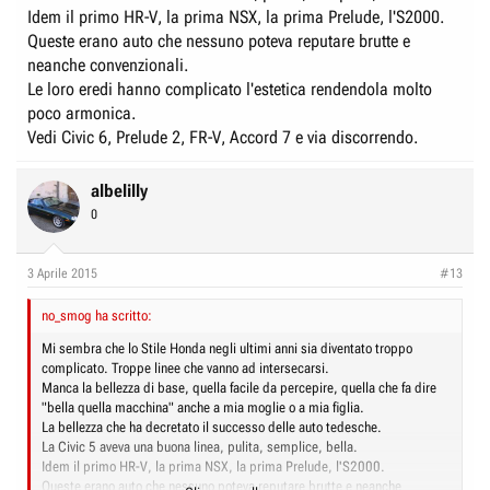
Idem il primo HR-V, la prima NSX, la prima Prelude, l'S2000.
Queste erano auto che nessuno poteva reputare brutte e
neanche convenzionali.
Le loro eredi hanno complicato l'estetica rendendola molto
poco armonica.
Vedi Civic 6, Prelude 2, FR-V, Accord 7 e via discorrendo.
albelilly
0
3 Aprile 2015
#13
no_smog ha scritto:
Mi sembra che lo Stile Honda negli ultimi anni sia diventato troppo
complicato. Troppe linee che vanno ad intersecarsi.
Manca la bellezza di base, quella facile da percepire, quella che fa dire
"bella quella macchina" anche a mia moglie o a mia figlia.
La bellezza che ha decretato il successo delle auto tedesche.
La Civic 5 aveva una buona linea, pulita, semplice, bella.
Idem il primo HR-V, la prima NSX, la prima Prelude, l'S2000.
Queste erano auto che nessuno poteva reputare brutte e neanche