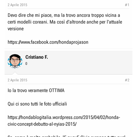
e
n
2 Aprile 2015
#1
D
i
Devo dire che mi piace, ma la trovo ancora troppo vicina a
i
z
certi modelli coreani. Ma così d'altronde anche per l'attuale
s
i
versione
c
o
u
https://www.facebook.com/hondaprojason
s
s
Cristiano F.
i
0
o
n
2 Aprile 2015
#2
e
Io la trovo veramente OTTIMA
Qui ci sono tutti le foto ufficiali
https://hondablogitalia.wordpress.com/2015/04/02/honda-
civic-concept-debutto-al-nyias-2015/