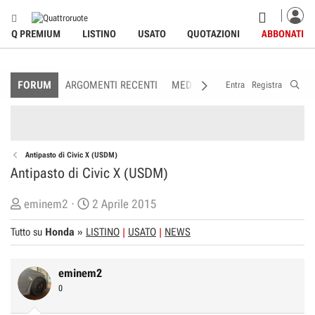
Q PREMIUM
LISTINO
USATO
QUOTAZIONI
ABBONATI
FORUM
ARGOMENTI RECENTI
MEDIA
MEMBRI
REGOLAME
Entra
Registra
Antipasto di Civic X (USDM)
Antipasto di Civic X (USDM)
C
D
eminem2
2 Aprile 2015
r
a
Tutto su
Honda
»
LISTINO
USATO
NEWS
e
t
a
a
t
d
eminem2
o
i
0
r
I