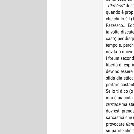
"L'Eretico"
di se
quando è propri
che chi lo (TI)
Pazzesco... Ed
talvolta discut
caso) per disqu
tempo e, perch
novità o nuovi 
I forum secondo
libertà di esp
devono essere 
sfida dialetti
portare costan
Se io ti dico (
mai è piaciuta
tenzone
ma sta
dovresti prende
sarcastici che 
provocare
fla
su parole che c