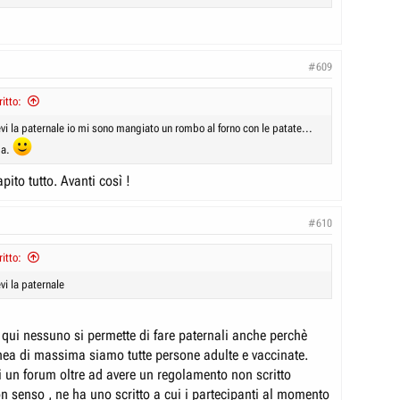
a causare maretta e portare costantemente fuori dal seminato.
qualcun'altro ti dice) ad esempio che la civic VIII non gli è mai è
 sta prendendo di petto per
sfidarti a singolar tenzone
ma sta
sprimendo un proprio gusto e tu non dovresti prenderla come un
ando tutta una serie di post sarcastici che non fanno altro che agitare le
#609
amente e provocare
flame
in continuazione con conseguente escalation
ole che con il topic non servono a nulla.
itto:
vi la paternale io mi sono mangiato un rombo al forno con le patate...
esta sorta di prolissa paternale ma sono
leggermente
stufo di
argomento in una sorta di
Cappa e Spada...
ma.
pito tutto. Avanti così !
#610
itto:
vi la paternale
ui nessuno si permette di fare paternali anche perchè
inea di massima siamo tutte persone adulte e vaccinate.
 un forum oltre ad avere un regolamento non scritto
n senso , ne ha uno scritto a cui i partecipanti al momento