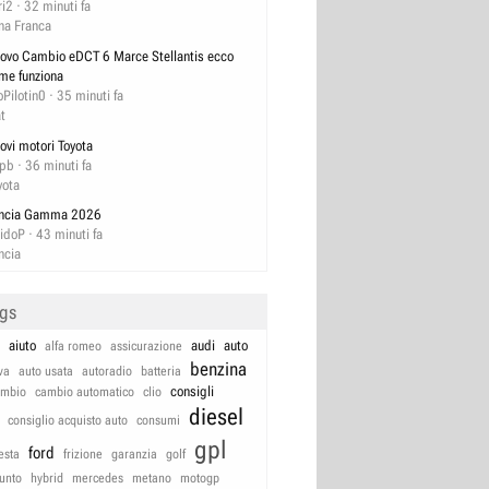
ri2
32 minuti fa
na Franca
ovo Cambio eDCT 6 Marce Stellantis ecco
me funziona
oPilotin0
35 minuti fa
at
ovi motori Toyota
pb
36 minuti fa
yota
ncia Gamma 2026
idoP
43 minuti fa
ncia
ags
aiuto
audi
auto
alfa romeo
assicurazione
benzina
va
auto usata
autoradio
batteria
consigli
ambio
cambio automatico
clio
diesel
consiglio acquisto auto
consumi
gpl
ford
iesta
frizione
garanzia
golf
unto
hybrid
mercedes
metano
motogp