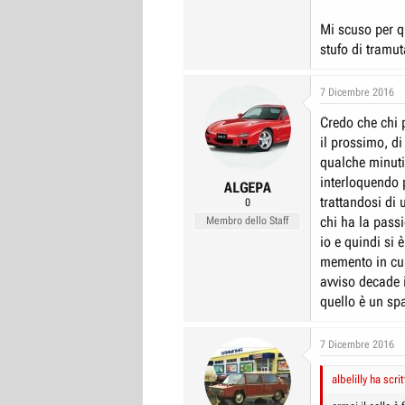
Mi scuso per q
stufo di tramu
7 Dicembre 2016
Credo che chi 
il prossimo, d
qualche minuti
interloquendo p
ALGEPA
trattandosi di
0
chi ha la passi
Membro dello Staff
io e quindi si
memento in cui 
avviso decade i
quello è un sp
7 Dicembre 2016
albelilly ha scrit