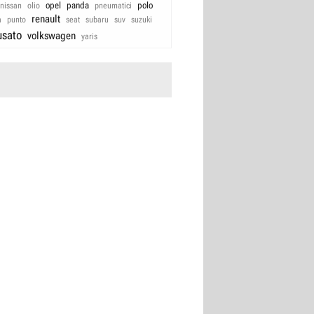
opel
panda
polo
nissan
olio
pneumatici
renault
a
punto
seat
subaru
suv
suzuki
usato
volkswagen
yaris