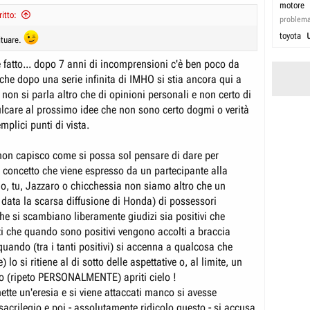
motore
itto:
problem
toyota
bituare.
è fatto... dopo 7 anni di incomprensioni c'è ben poco da
 che dopo una serie infinita di IMHO si stia ancora qui a
non si parla altro che di opinioni personali e non certo di
culcare al prossimo idee che non sono certo dogmi o verità
plici punti di vista.
on capisco come si possa sol pensare di dare per
 concetto che viene espresso da un partecipante alla
 io, tu, Jazzaro o chicchessia non siamo altro che un
 data la scarsa diffusione di Honda) di possessori
he si scambiano liberamente giudizi sia positivi che
izi che quando sono positivi vengono accolti a braccia
uando (tra i tanti positivi) si accenna a qualcosa che
lo si ritiene al di sotto delle aspettative o, al limite, un
tto (ripeto PERSONALMENTE) apriti cielo !
tte un'eresia e si viene attaccati manco si avesse
crilegio e poi - assolutamente ridicolo questo - si accusa