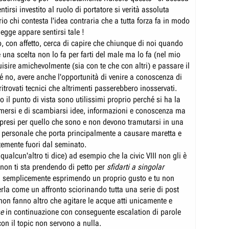
ntirsi investito al ruolo di portatore si verità assoluta
o chi contesta l'idea contraria che a tutta forza fa in modo
 legge appare sentirsi tale !
o, con affetto, cerca di capire che chiunque di noi quando
e una scelta non lo fa per farti del male ma lo fa (nel mio
isire amichevolmente (sia con te che con altri) e passare il
é no, avere anche l'opportunità di venire a conoscenza di
ritrovati tecnici che altrimenti passerebbero inosservati.
 il punto di vista sono utilissimi proprio perché si ha la
rimersi e di scambiarsi idee, informazioni e conoscenza ma
presi per quello che sono e non devono tramutarsi in una
ca personale che porta principalmente a causare maretta e
temente fuori dal seminato.
o qualcun'altro ti dice) ad esempio che la civic VIII non gli è
 non ti sta prendendo di petto per
sfidarti a singolar
 semplicemente esprimendo un proprio gusto e tu non
rla come un affronto sciorinando tutta una serie di post
non fanno altro che agitare le acque atti unicamente e
me
in continuazione con conseguente escalation di parole
on il topic non servono a nulla.