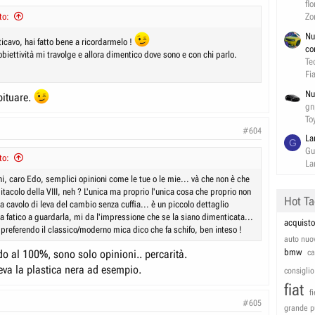
flo
to:
Zo
Nu
icavo, hai fatto bene a ricordarmelo !
co
'obiettività mi travolge e allora dimentico dove sono e con chi parlo.
Te
Fi
Nu
abituare.
gn
To
#604
La
G
Gu
to:
La
ni, caro Edo, semplici opinioni come le tue o le mie... và che non è che
itacolo della VIII, neh ? L'unica ma proprio l'unica cosa che proprio non
Hot T
a cavolo di leva del cambio senza cuffia... è un piccolo dettaglio
a fatico a guardarla, mi da l'impressione che se la siano dimenticata...
acquisto
r preferendo il classico/moderno mica dico che fa schifo, ben inteso !
auto nuo
bmw
do al 100%, sono solo opinioni.. percarità.
c
va la plastica nera ad esempio.
consiglio
fiat
f
#605
grande p