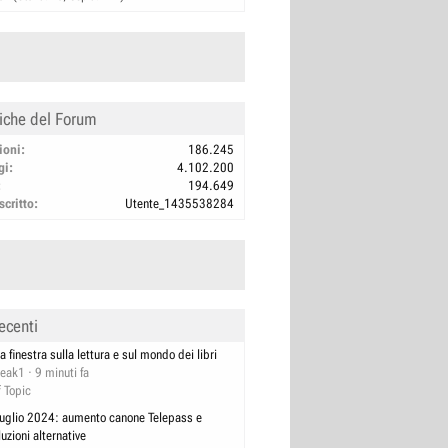
tiche del Forum
ioni
186.245
gi
4.102.200
194.649
scritto
Utente_1435538284
ecenti
a finestra sulla lettura e sul mondo dei libri
reak1
9 minuti fa
f Topic
luglio 2024: aumento canone Telepass e
luzioni alternative