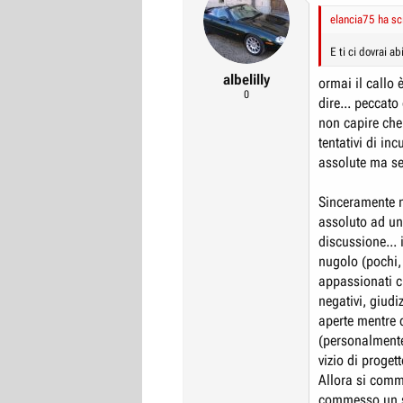
elancia75 ha scr
E ti ci dovrai a
albelilly
ormai il callo 
0
dire... peccato
non capire che 
tentativi di in
assolute ma sem
Sinceramente n
assoluto ad un
discussione...
nugolo (pochi,
appassionati c
negativi, giud
aperte mentre q
(personalmente) 
vizio di proge
Allora si comme
commesso un sa