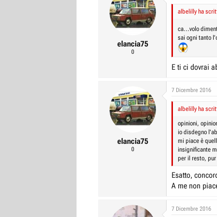
albelilly ha scrit
ca...volo diment
sai ogni tanto l
elancia75
0
E ti ci dovrai 
7 Dicembre 2016
albelilly ha scrit
opinioni, opinio
io disdegno l'ab
elancia75
mi piace è quell
0
insignificante m
per il resto, pu
Esatto, concor
A me non piace
7 Dicembre 2016