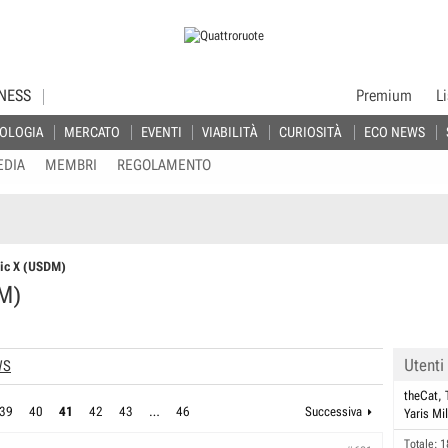
NESS
Premium
L
OLOGIA
MERCATO
EVENTI
VIABILITÀ
CURIOSITÀ
ECO NEWS
EDIA
MEMBRI
REGOLAMENTO
vic X (USDM)
DM)
Utenti
WS
theCat
39
40
41
42
43
…
46
Successiva
Yaris Mil
Totale: 1