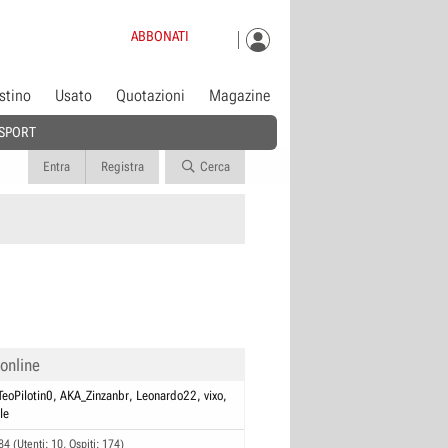
ABBONATI
istino
Usato
Quotazioni
Magazine
SPORT
Entra
Registra
Cerca
 online
TeoPilotin0
AKA_Zinzanbr
Leonardo22
vixo
le
84 (Utenti: 10, Ospiti: 174)