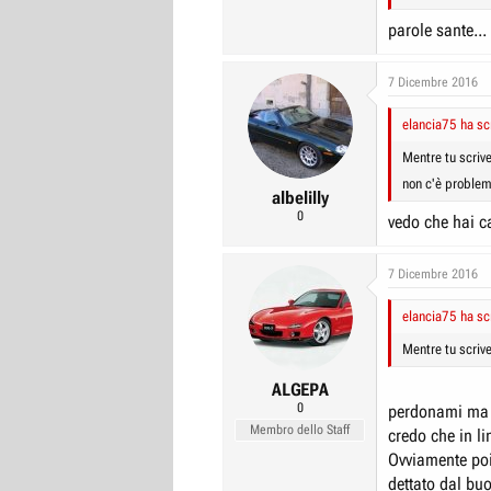
principalmente 
che si crede.
Se io ti dico (o 
parole sante...
piaciuta non ti
semplicemente e
7 Dicembre 2016
affronto sciorin
acque atti unic
di parole su par
elancia75 ha scr
Mentre tu scrive
Mi scuso per qu
tramutare ogni 
non c'è proble
albelilly
0
vedo che hai ca
7 Dicembre 2016
elancia75 ha scr
Mentre tu scrive
ALGEPA
0
perdonami ma q
Membro dello Staff
credo che in l
Ovviamente poi
dettato dal buo