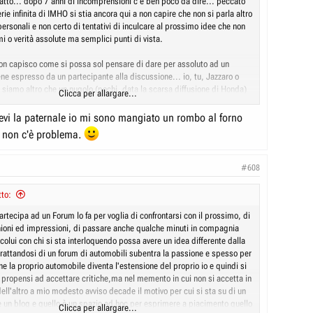
 fatto... dopo 7 anni di incomprensioni c'è ben poco da dire... peccato
ie infinita di IMHO si stia ancora qui a non capire che non si parla altro
personali e non certo di tentativi di inculcare al prossimo idee che non
i o verità assolute ma semplici punti di vista.
n capisco come si possa sol pensare di dare per assoluto ad un
ne espresso da un partecipante alla discussione... io, tu, Jazzaro o
 siamo altro che un nugolo (pochi, data la scarsa diffusione di Honda)
Clicca per allargare...
ppassionati che si scambiano liberamente giudizi sia positivi che
zi che quando sono positivi vengono accolti a braccia aperte mentre
vevi la paternale io mi sono mangiato un rombo al forno
nti positivi) si accenna a qualcosa che (personalmente) lo si ritiene al di
.. non c'è problema.
ettative o, al limite, un vizio di progetto (ripeto PERSONALMENTE)
tte un'eresia e si viene attaccati manco si avesse commesso un
#608
 - assolutamente ridicolo questo - si accusa
"L'Eretico"
di sentirsi
lo di portatore si verità assoluta quando è proprio chi contesta l'idea
to:
tutta forza fa in modo che chi lo (TI) legge appare sentirsi tale !
 con affetto, cerca di capire che chiunque di noi quando talvolta
rtecipa ad un Forum lo fa per voglia di confrontarsi con il prossimo, di
ta non lo fa per farti del male ma lo fa (nel mio caso) per disquisire
ioni ed impressioni, di passare anche qualche minuti in compagnia
(sia con te che con altri) e passare il tempo e, perché no, avere anche
olui con chi si sta interloquendo possa avere un idea differente dalla
 venire a conoscenza di novità o nuovi ritrovati tecnici che altrimenti
 trattandosi di un forum di automobili subentra la passione e spesso per
osservati.
ne la proprio automobile diventa l'estensione del proprio io e quindi si
il punto di vista sono utilissimi proprio perché si ha la libertà di
propensi ad accettare critiche,ma nel memento in cui non si accetta in
 scambiarsi idee, informazioni e conoscenza ma devono essere presi
 dell'altro a mio modesto avviso decade il motivo per cui si sta su di un
ono e non devono tramutarsi in una sfida dialettica personale che porta
re un blog e quello è un spazio ad hoc per esprimere a piacimento quello
Clicca per allargare...