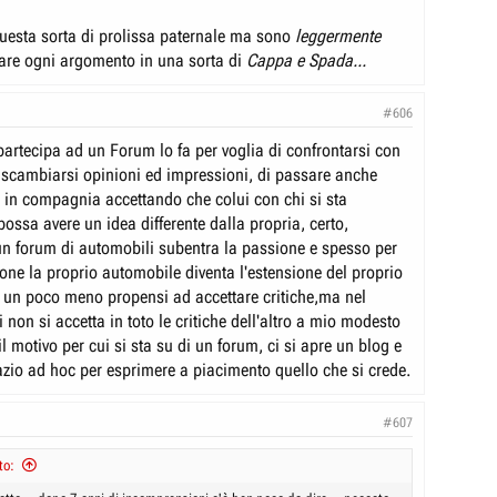
uesta sorta di prolissa paternale ma sono
leggermente
tare ogni argomento in una sorta di
Cappa e Spada...
#606
partecipa ad un Forum lo fa per voglia di confrontarsi con
i scambiarsi opinioni ed impressioni, di passare anche
 in compagnia accettando che colui con chi si sta
ossa avere un idea differente dalla propria, certo,
 un forum di automobili subentra la passione e spesso per
one la proprio automobile diventa l'estensione del proprio
 è un poco meno propensi ad accettare critiche,ma nel
non si accetta in toto le critiche dell'altro a mio modesto
l motivo per cui si sta su di un forum, ci si apre un blog e
azio ad hoc per esprimere a piacimento quello che si crede.
#607
to: