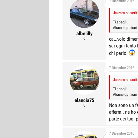
7 Dicembre 2016
r
I
Jazzaro ha scrit
e
n
D
i
Ti sbagli.
Alcune opinioni
i
z
albelilly
s
i
ca...volo dimen
0
c
o
sai ogni tanto 
u
chi parlo.
s
s
7 Dicembre 2016
i
o
Jazzaro ha scrit
n
Ti sbagli.
e
Alcune opinioni
elancia75
Non sono un fa
0
affermi, ne ho
parte dei tuoi 
7 Dicembre 2016