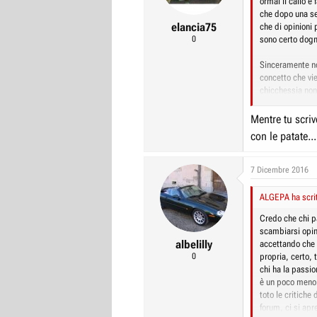
ormai il callo è
che dopo una ser
elancia75
che di opinioni 
0
sono certo dogm
Sinceramente no
concetto che vie
chicchessia non
di possessori a
negativi, giudi
Mentre tu scri
quando (tra i ta
con le patate.
sotto delle asp
apriti cielo !
Allora si comme
7 Dicembre 2016
sacrilegio e poi
investito al ruo
ALGEPA ha scrit
contraria che a 
Pazzesco... Edo,
Credo che chi pa
discute una scel
scambiarsi opin
albelilly
amichevolmente 
accettando che c
l'opportunità di
0
propria, certo,
passerebbero in
chi ha la passio
I forum secondo 
è un poco meno 
esprimersi e di
toto le critiche
per quello che s
forum, ci si ap