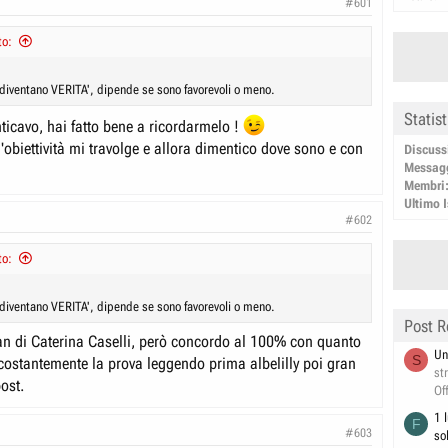
#601
to:
 diventano VERITA', dipende se sono favorevoli o meno.
Statis
ticavo, hai fatto bene a ricordarmelo !
l'obiettività mi travolge e allora dimentico dove sono e con
Discuss
Messag
Membri
Ultimo I
#602
to:
 diventano VERITA', dipende se sono favorevoli o meno.
Post R
n di Caterina Caselli, però concordo al 100% con quanto
Un
S
 costantemente la prova leggendo prima albelilly poi gran
st
post.
Of
1 
F
#603
so