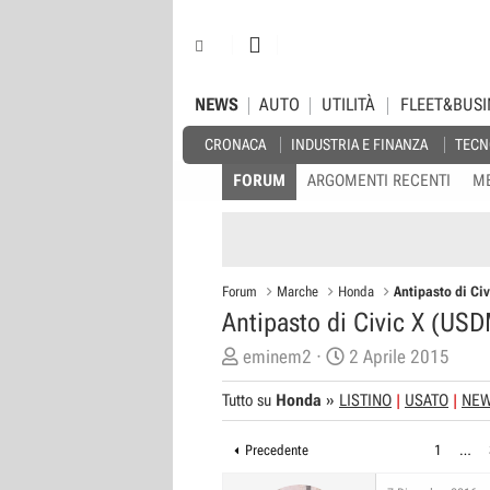
NEWS
AUTO
UTILITÀ
FLEET&BUSI
CRONACA
INDUSTRIA E FINANZA
TECN
FORUM
ARGOMENTI RECENTI
M
Forum
Marche
Honda
Antipasto di Ci
Antipasto di Civic X (US
C
D
eminem2
2 Aprile 2015
r
a
Tutto su
Honda
»
LISTINO
USATO
NE
e
t
a
a
Precedente
1
…
t
d
o
i