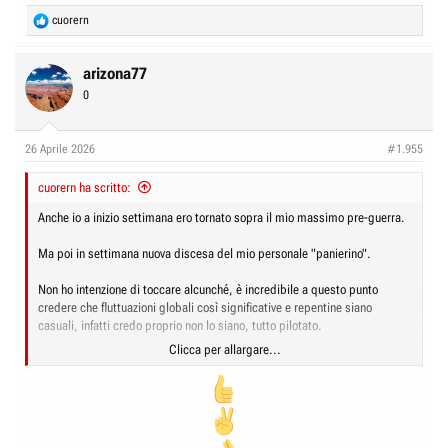
R
cuorern
e
a
c
arizona77
t
0
i
o
n
26 Aprile 2026
#1.955
s
:
cuorern ha scritto:
Anche io a inizio settimana ero tornato sopra il mio massimo pre-guerra.
Ma poi in settimana nuova discesa del mio personale "panierino".
Non ho intenzione di toccare alcunché, è incredibile a questo punto
credere che fluttuazioni globali così significative e repentine siano
casuali, infatti credo proprio non lo siano, tutto pilotato.
Clicca per allargare...
Un vero "dente di sega" che fa felice qualcuno, da mesi.