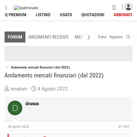
Q PREMIUM
LISTINO
USATO
QUOTAZIONI
ABBONATI
FORUM
ARGOMENTI RECENTI
MEDIA
MEMBRI
REGOLAME
Entra
Registra
Andamento mercati finanziari (dal 2022)
Andamento mercati finanziari (dal 2022)
C
D
renatom
4 Agosto 2022
r
a
e
t
drusus
D
a
a
t
d
o
i
24 Aprile 2026
#1.951
r
I