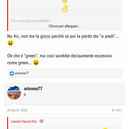
Ti ci puoi giocare la Mokka
Clicca per allargare...
No Ari, non me la gioco perché se poi la perdo sto "a piedi"...
Ok che è "green", ma così sarebbe decisamente eccessivo
come green...
R
arizona77
e
a
c
arizona77
t
0
i
o
n
26 Aprile 2026
#1.957
s
:
cuorern ha scritto: