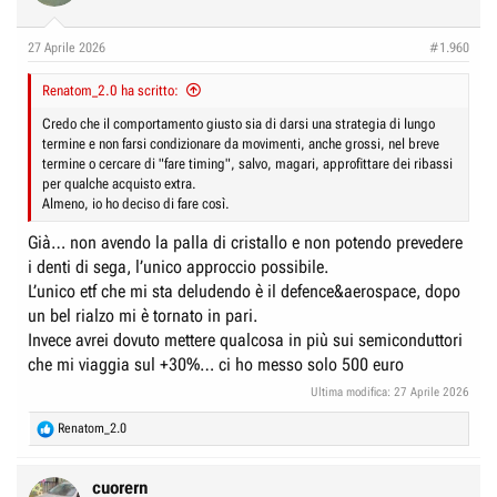
27 Aprile 2026
#1.960
Renatom_2.0 ha scritto:
Credo che il comportamento giusto sia di darsi una strategia di lungo
termine e non farsi condizionare da movimenti, anche grossi, nel breve
termine o cercare di "fare timing", salvo, magari, approfittare dei ribassi
per qualche acquisto extra.
Almeno, io ho deciso di fare così.
Già… non avendo la palla di cristallo e non potendo prevedere
i denti di sega, l’unico approccio possibile.
L’unico etf che mi sta deludendo è il defence&aerospace, dopo
un bel rialzo mi è tornato in pari.
Invece avrei dovuto mettere qualcosa in più sui semiconduttori
che mi viaggia sul +30%… ci ho messo solo 500 euro
Ultima modifica:
27 Aprile 2026
R
Renatom_2.0
e
a
c
cuorern