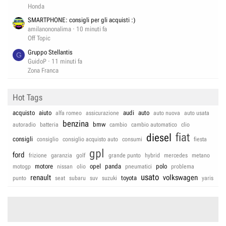
Honda
SMARTPHONE: consigli per gli acquisti :)
amilanononalima
10 minuti fa
Off Topic
Gruppo Stellantis
G
GuidoP
11 minuti fa
Zona Franca
Hot Tags
acquisto
aiuto
audi
auto
alfa romeo
assicurazione
auto nuova
auto usata
benzina
bmw
autoradio
batteria
cambio
cambio automatico
clio
fiat
diesel
consigli
consiglio
consiglio acquisto auto
consumi
fiesta
gpl
ford
frizione
garanzia
golf
grande punto
hybrid
mercedes
metano
motore
opel
panda
polo
motogp
nissan
olio
pneumatici
problema
usato
renault
volkswagen
toyota
punto
seat
subaru
suv
suzuki
yaris