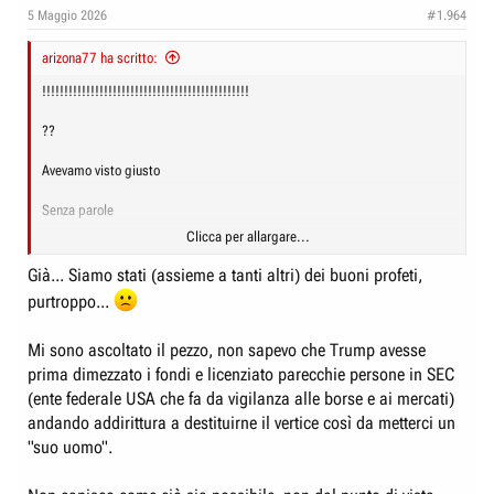
n
5 Maggio 2026
#1.964
s
:
arizona77 ha scritto:
!!!!!!!!!!!!!!!!!!!!!!!!!!!!!!!!!!!!!!!!!!!!!!!
??
Avevamo visto giusto
Senza parole
Clicca per allargare...
Già... Siamo stati (assieme a tanti altri) dei buoni profeti,
purtroppo...
Dal minuto 26,10
Mi sono ascoltato il pezzo, non sapevo che Trump avesse
prima dimezzato i fondi e licenziato parecchie persone in SEC
(ente federale USA che fa da vigilanza alle borse e ai mercati)
andando addirittura a destituirne il vertice così da metterci un
"suo uomo".