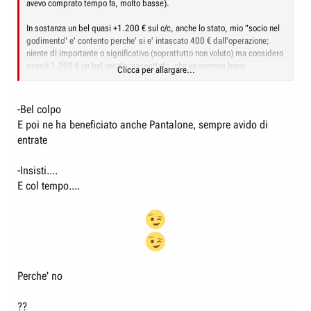
avevo comprato tempo fa, molto basse).
In sostanza un bel quasi +1.200 € sul c/c, anche lo stato, mio "socio nel
godimento" e' contento perche' si e' intascato 400 € dall'operazione;
niente di importante o significativo (soprattutto non voluto) ma considero
questi 1.200 € un bel regalo inaspettato, che va sempre bene.
Clicca per allargare...
Nonostante l'ovvio abbattimento di valore, l'azione nel mio portafoglio
rimane in positivo di diverse decine di punti %, qualcosa ovviamente si
-Bel colpo
riapprezzera' ma ovviamente non potra' recuperare il salto generato dalla
E poi ne ha beneficiato anche Pantalone, sempre avido di
vendita di una divisione anche se cio' servira' come volano per
entrate
consolidare e rilanciare altri business.
Insomma, come sempre sorrido beato e mi dico, ridendo, "peccato non
-Insisti....
averne prese quasi 3000 invece che quasi 300"!
E col tempo....
Sul resto, se si esclude questa "capitalizzazione forzata", rimango a
valori molto simili al pre-guerra (pur con situazioni sulle singole azioni
molto diverse), vediamo quando accadra' il prossimo roller coaster voluto
da Trump!
Perche' no
??