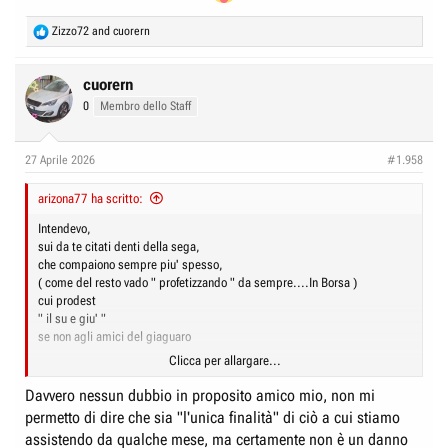
R
Zizzo72
and
cuorern
e
a
c
cuorern
t
0
Membro dello Staff
i
o
n
27 Aprile 2026
#1.958
s
:
arizona77 ha scritto:
Intendevo,
sui da te citati denti della sega,
che compaiono sempre piu' spesso,
( come del resto vado " profetizzando " da sempre....In Borsa )
cui prodest
" il su e giu' "
se non agli amici del giaguaro
Clicca per allargare...
??
Davvero nessun dubbio in proposito amico mio, non mi
permetto di dire che sia "l'unica finalità" di ciò a cui stiamo
assistendo da qualche mese, ma certamente non è un danno