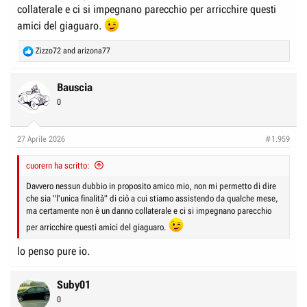
collaterale e ci si impegnano parecchio per arricchire questi
amici del giaguaro.
R
Zizzo72
and
arizona77
e
a
c
Bauscia
t
0
i
o
n
27 Aprile 2026
#1.959
s
:
cuorern ha scritto:
Davvero nessun dubbio in proposito amico mio, non mi permetto di dire
che sia "l'unica finalità" di ciò a cui stiamo assistendo da qualche mese,
ma certamente non è un danno collaterale e ci si impegnano parecchio
per arricchire questi amici del giaguaro.
lo penso pure io.
Suby01
0