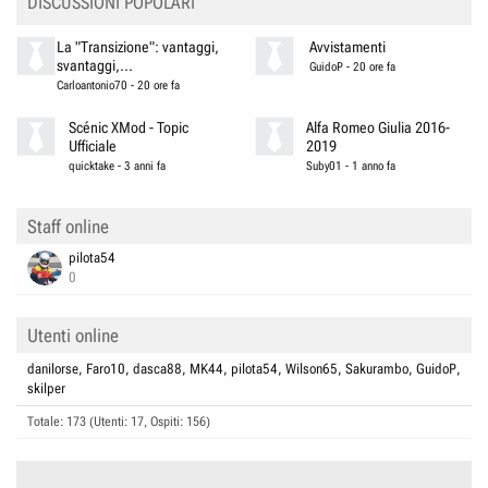
DISCUSSIONI POPOLARI
La "Transizione": vantaggi,
Avvistamenti
svantaggi,...
GuidoP
-
20 ore fa
Carloantonio70
-
20 ore fa
Scénic XMod - Topic
Alfa Romeo Giulia 2016-
Ufficiale
2019
quicktake
-
3 anni fa
Suby01
-
1 anno fa
Staff online
pilota54
0
Utenti online
danilorse
Faro10
dasca88
MK44
pilota54
Wilson65
Sakurambo
GuidoP
skilper
Totale: 173 (Utenti: 17, Ospiti: 156)