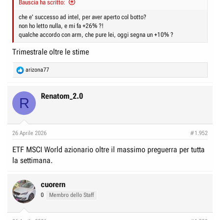
Bauscia ha scritto:
e
n
D
i
che e' successo ad intel, per aver aperto col botto?
non ho letto nulla, e mi fa +26% ?!
i
z
qualche accordo con arm, che pure lei, oggi segna un +10% ?
s
i
c
o
Trimestrale oltre le stime
u
R
arizona77
s
e
s
a
c
Renatom_2.0
i
R
t
o
i
o
n
n
e
26 Aprile 2026
#1.952
s
:
ETF MSCI World azionario oltre il massimo preguerra per tutta
la settimana.
cuorern
0
Membro dello Staff