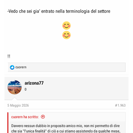
-Vedo che sei gia' entrato nella terminologia del settore
!!
R
cuorern
e
a
c
arizona77
t
0
i
o
n
5 Maggio 2026
#1.963
s
:
cuorern ha scritto:
Davvero nessun dubbio in proposito amico mio, non mi permetto di dire
che sia "l'unica finalità" di ciò a cui stiamo assistendo da qualche mese,