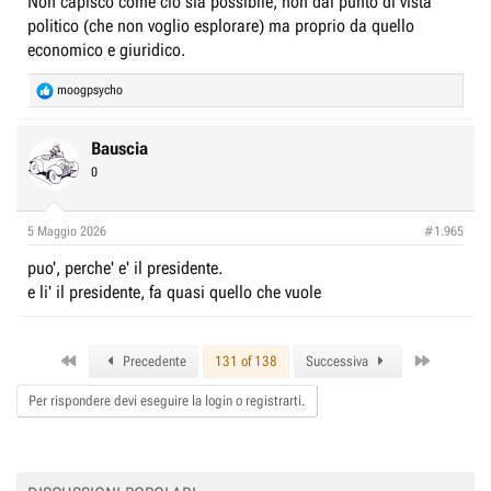
Non capisco come ciò sia possibile, non dal punto di vista
politico (che non voglio esplorare) ma proprio da quello
economico e giuridico.
R
moogpsycho
e
a
c
Bauscia
t
0
i
o
n
5 Maggio 2026
#1.965
s
:
puo', perche' e' il presidente.
e li' il presidente, fa quasi quello che vuole
First
Last
Precedente
131 of 138
Successiva
Per rispondere devi eseguire la login o registrarti.