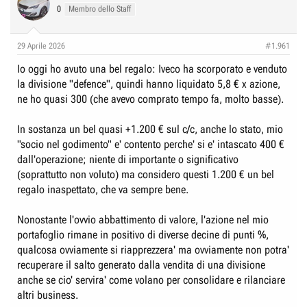
t
0
Membro dello Staff
i
o
n
29 Aprile 2026
#1.961
s
:
Io oggi ho avuto una bel regalo: Iveco ha scorporato e venduto
la divisione "defence", quindi hanno liquidato 5,8 € x azione,
ne ho quasi 300 (che avevo comprato tempo fa, molto basse).
In sostanza un bel quasi +1.200 € sul c/c, anche lo stato, mio
"socio nel godimento" e' contento perche' si e' intascato 400 €
dall'operazione; niente di importante o significativo
(soprattutto non voluto) ma considero questi 1.200 € un bel
regalo inaspettato, che va sempre bene.
Nonostante l'ovvio abbattimento di valore, l'azione nel mio
portafoglio rimane in positivo di diverse decine di punti %,
qualcosa ovviamente si riapprezzera' ma ovviamente non potra'
recuperare il salto generato dalla vendita di una divisione
anche se cio' servira' come volano per consolidare e rilanciare
altri business.