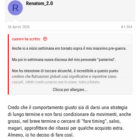
c
Renatom_2.0
R
t
i
o
n
26 Aprile 2026
#1.954
s
:
cuorern ha scritto:
Anche io a inizio settimana ero tornato sopra il mio massimo pre-guerra.
Ma poi in settimana nuova discesa del mio personale "panierino".
Non ho intenzione di toccare alcunché, è incredibile a questo punto
credere che fluttuazioni globali così significative e repentine siano
casuali, infatti credo proprio non lo siano, tutto pilotato.
Clicca per allargare...
Un vero "dente di sega" che fa felice qualcuno, da mesi.
Credo che il comportamento giusto sia di darsi una strategia
di lungo termine e non farsi condizionare da movimenti, anche
grossi, nel breve termine o cercare di "fare timing", salvo,
magari, approfittare dei ribassi per qualche acquisto extra.
Almeno, io ho deciso di fare così.