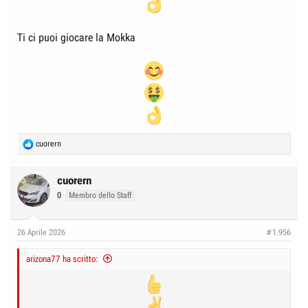
Ti ci puoi giocare la Mokka
R
cuorern
e
a
c
cuorern
t
0
Membro dello Staff
i
o
n
26 Aprile 2026
#1.956
s
:
arizona77 ha scritto: