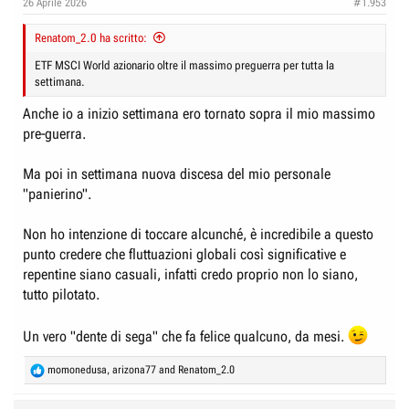
26 Aprile 2026
#1.953
Renatom_2.0 ha scritto:
ETF MSCI World azionario oltre il massimo preguerra per tutta la
settimana.
Anche io a inizio settimana ero tornato sopra il mio massimo
pre-guerra.
Ma poi in settimana nuova discesa del mio personale
"panierino".
Non ho intenzione di toccare alcunché, è incredibile a questo
punto credere che fluttuazioni globali così significative e
repentine siano casuali, infatti credo proprio non lo siano,
tutto pilotato.
Un vero "dente di sega" che fa felice qualcuno, da mesi.
R
momonedusa
,
arizona77
and
Renatom_2.0
e
a