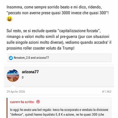
Insomma, come sempre sorrido beato e mi dico, ridendo,
"peccato non averne prese quasi 3000 invece che quasi 300"!
Sul resto, se si esclude questa "capitalizzazione forzata",
rimango a valori molto simili al pre-guerra (pur con situazioni
sulle singole azioni molto diverse), vediamo quando accadra' il
prossimo roller coaster voluto da Trump!
R
Renatom_2.0
and
arizona77
e
a
c
arizona77
t
0
i
o
n
29 Aprile 2026
#1.962
s
:
cuorern ha scritto:
Io oggi ho avuto una bel regalo: Iveco ha scorporato e venduto la divisione
"defence", quindi hanno liquidato 5,8 € x azione, ne ho quasi 300 (che