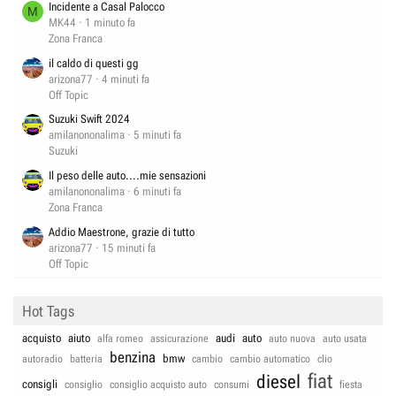
Incidente a Casal Palocco
M
MK44
1 minuto fa
Zona Franca
il caldo di questi gg
arizona77
4 minuti fa
Off Topic
Suzuki Swift 2024
amilanononalima
5 minuti fa
Suzuki
Il peso delle auto....mie sensazioni
amilanononalima
6 minuti fa
Zona Franca
Addio Maestrone, grazie di tutto
arizona77
15 minuti fa
Off Topic
Hot Tags
acquisto
aiuto
audi
auto
alfa romeo
assicurazione
auto nuova
auto usata
benzina
bmw
autoradio
batteria
cambio
cambio automatico
clio
fiat
diesel
consigli
consiglio
consiglio acquisto auto
consumi
fiesta