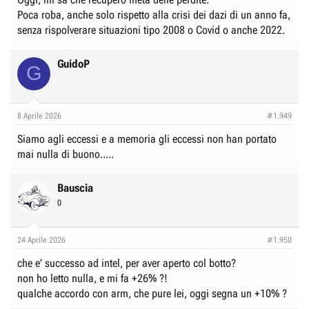
contrario.
Poca roba, anche solo rispetto alla crisi dei dazi di un anno fa,
senza rispolverare situazioni tipo 2008 o Covid o anche 2022.
Io non so chi, quanto e come possa farlo, ma ci sarebbe da indagare
molto bene su questo aspetto che per noi puo' significare qualche mal di
testa ma per qualcun altro significa incrementare in maniera istantanea
GuidoP
G
ricchezze gia' ingenti.
8 Aprile 2026
#1.949
Siamo agli eccessi e a memoria gli eccessi non han portato
mai nulla di buono.....
Bauscia
0
24 Aprile 2026
#1.950
che e' successo ad intel, per aver aperto col botto?
non ho letto nulla, e mi fa +26% ?!
qualche accordo con arm, che pure lei, oggi segna un +10% ?