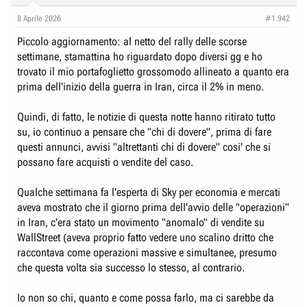
n
8 Aprile 2026
#1.942
s
:
Piccolo aggiornamento: al netto del rally delle scorse
settimane, stamattina ho riguardato dopo diversi gg e ho
trovato il mio portafoglietto grossomodo allineato a quanto era
prima dell'inizio della guerra in Iran, circa il 2% in meno.
Quindi, di fatto, le notizie di questa notte hanno ritirato tutto
su, io continuo a pensare che "chi di dovere", prima di fare
questi annunci, avvisi "altrettanti chi di dovere" cosi' che si
possano fare acquisti o vendite del caso.
Qualche settimana fa l'esperta di Sky per economia e mercati
aveva mostrato che il giorno prima dell'avvio delle "operazioni"
in Iran, c'era stato un movimento "anomalo" di vendite su
WallStreet (aveva proprio fatto vedere uno scalino dritto che
raccontava come operazioni massive e simultanee, presumo
che questa volta sia successo lo stesso, al contrario.
Io non so chi, quanto e come possa farlo, ma ci sarebbe da