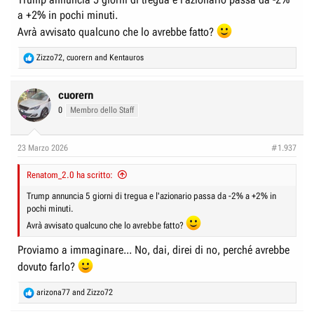
e
n
a +2% in pochi minuti.
D
i
Avrà avvisato qualcuno che lo avrebbe fatto?
i
z
s
i
R
Zizzo72
,
cuorern
and
Kentauros
e
c
o
a
u
c
cuorern
t
s
0
Membro dello Staff
i
s
o
i
n
23 Marzo 2026
#1.937
s
o
:
n
Renatom_2.0 ha scritto:
e
Trump annuncia 5 giorni di tregua e l'azionario passa da -2% a +2% in
pochi minuti.
Avrà avvisato qualcuno che lo avrebbe fatto?
Proviamo a immaginare... No, dai, direi di no, perché avrebbe
dovuto farlo?
R
arizona77
and
Zizzo72
e