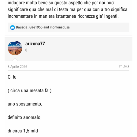
indagare molto bene su questo aspetto che per noi puo'
significare qualche mal di testa ma per qualcun altro significa
incrementare in maniera istantanea ricchezze gia' ingenti.
R
Bauscia
,
Gae1955
and
momonedusa
e
a
c
arizona77
t
0
i
o
n
8 Aprile 2026
#1.943
s
:
Ci fu
( circa una mesata fa )
uno spostamento,
definito anomalo,
di circa 1,5 mld