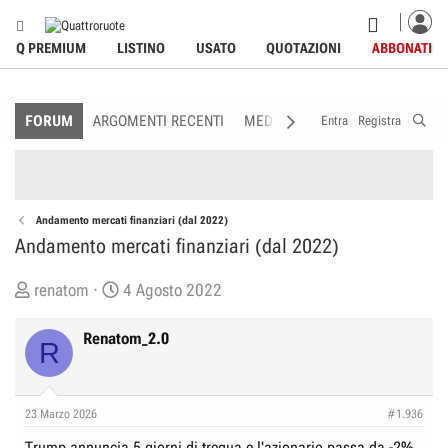
Q PREMIUM
LISTINO
USATO
QUOTAZIONI
ABBONATI
FORUM
ARGOMENTI RECENTI
MEDIA
MEMBRI
REGOLAME
Entra
Registra
Andamento mercati finanziari (dal 2022)
Andamento mercati finanziari (dal 2022)
C
D
renatom
4 Agosto 2022
r
a
e
t
Renatom_2.0
R
a
a
t
d
o
i
23 Marzo 2026
#1.936
r
I
Trump annuncia 5 giorni di tregua e l'azionario passa da -2%