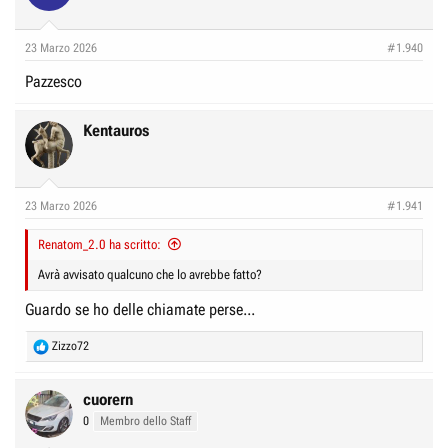
i
o
n
23 Marzo 2026
#1.940
s
:
Pazzesco
Kentauros
23 Marzo 2026
#1.941
Renatom_2.0 ha scritto:
Avrà avvisato qualcuno che lo avrebbe fatto?
Guardo se ho delle chiamate perse...
R
Zizzo72
e
a
c
cuorern
t
0
Membro dello Staff
i
o