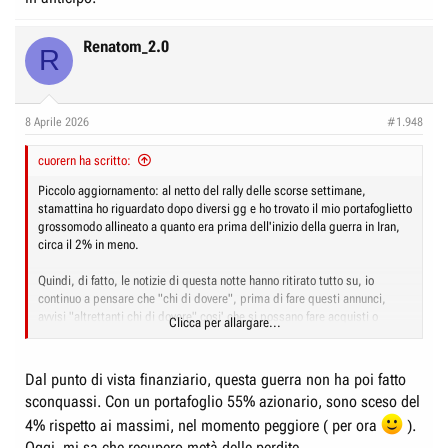
Renatom_2.0
R
8 Aprile 2026
#1.948
cuorern ha scritto:
Piccolo aggiornamento: al netto del rally delle scorse settimane,
stamattina ho riguardato dopo diversi gg e ho trovato il mio portafoglietto
grossomodo allineato a quanto era prima dell'inizio della guerra in Iran,
circa il 2% in meno.
Quindi, di fatto, le notizie di questa notte hanno ritirato tutto su, io
continuo a pensare che "chi di dovere", prima di fare questi annunci,
avvisi "altrettanti chi di dovere" cosi' che si possano fare acquisti o
Clicca per allargare...
vendite del caso.
Qualche settimana fa l'esperta di Sky per economia e mercati aveva
Dal punto di vista finanziario, questa guerra non ha poi fatto
mostrato che il giorno prima dell'avvio delle "operazioni" in Iran, c'era
sconquassi. Con un portafoglio 55% azionario, sono sceso del
stato un movimento "anomalo" di vendite su WallStreet (aveva proprio
4% rispetto ai massimi, nel momento peggiore ( per ora
).
fatto vedere uno scalino dritto che raccontava come operazioni massive e
simultanee, presumo che questa volta sia successo lo stesso, al
Oggi, mi sa che recupero metà delle perdite.