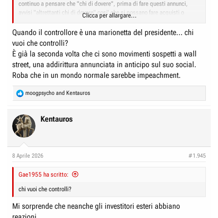
continuo a pensare che "chi di dovere", prima di fare questi annunci,
avvisi "altrettanti chi di dovere" cosi' che si possano fare acquisti o
Clicca per allargare...
vendite del caso.
Quando il controllore è una marionetta del presidente… chi
Qualche settimana fa l'esperta di Sky per economia e mercati aveva
vuoi che controlli?
mostrato che il giorno prima dell'avvio delle "operazioni" in Iran, c'era
È già la seconda volta che ci sono movimenti sospetti a wall
stato un movimento "anomalo" di vendite su WallStreet (aveva proprio
street, una addirittura annunciata in anticipo sul suo social.
fatto vedere uno scalino dritto che raccontava come operazioni massive e
simultanee, presumo che questa volta sia successo lo stesso, al
Roba che in un mondo normale sarebbe impeachment.
contrario.
R
moogpsycho
and
Kentauros
Io non so chi, quanto e come possa farlo, ma ci sarebbe da indagare
e
molto bene su questo aspetto che per noi puo' significare qualche mal di
a
testa ma per qualcun altro significa incrementare in maniera istantanea
c
Kentauros
t
ricchezze gia' ingenti.
i
o
n
8 Aprile 2026
#1.945
s
:
Gae1955 ha scritto:
chi vuoi che controlli?
Mi sorprende che neanche gli investitori esteri abbiano
reazioni.