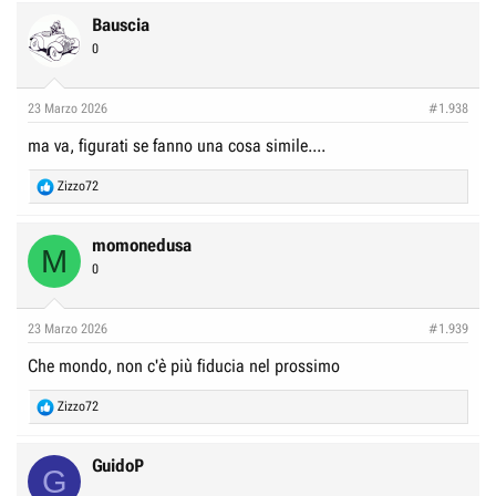
a
c
Bauscia
t
0
i
o
n
23 Marzo 2026
#1.938
s
:
ma va, figurati se fanno una cosa simile....
R
Zizzo72
e
a
c
momonedusa
M
t
0
i
o
n
23 Marzo 2026
#1.939
s
:
Che mondo, non c'è più fiducia nel prossimo
R
Zizzo72
e
a
c
GuidoP
G
t