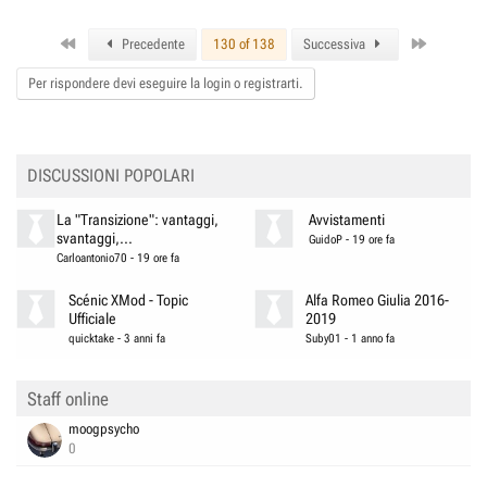
First
Last
Precedente
130 of 138
Successiva
Per rispondere devi eseguire la login o registrarti.
DISCUSSIONI POPOLARI
La "Transizione": vantaggi,
Avvistamenti
svantaggi,...
GuidoP
-
19 ore fa
Carloantonio70
-
19 ore fa
Scénic XMod - Topic
Alfa Romeo Giulia 2016-
Ufficiale
2019
quicktake
-
3 anni fa
Suby01
-
1 anno fa
Staff online
moogpsycho
0