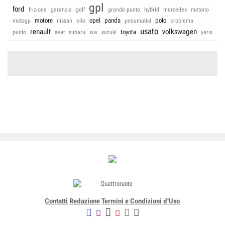
gpl
ford
frizione
garanzia
golf
grande punto
hybrid
mercedes
metano
motore
opel
panda
polo
motogp
nissan
olio
pneumatici
problema
usato
renault
volkswagen
toyota
punto
seat
subaru
suv
suzuki
yaris
Contatti
Redazione
Termini e Condizioni d'Uso