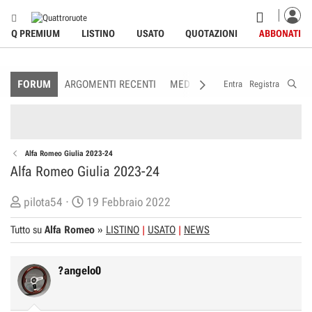
Q PREMIUM
LISTINO
USATO
QUOTAZIONI
ABBONATI
FORUM
ARGOMENTI RECENTI
MEDIA
MEMBRI
REGOLAME
Entra
Registra
Alfa Romeo Giulia 2023-24
Alfa Romeo Giulia 2023-24
C
D
pilota54
19 Febbraio 2022
r
a
Tutto su
Alfa Romeo
»
LISTINO
USATO
NEWS
e
t
a
a
t
d
?angelo0
o
i
r
I