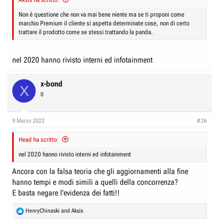
Non è questione che non va mai bene niente ma se ti proponi come
marchio Premium il cliente si aspetta determinate cose, non di certo
trattare il prodotto come se stessi trattando la panda.
nel 2020 hanno rivisto interni ed infotainment
x-bond
X
0
9 Marzo 2022
#26
Head ha scritto:
nel 2020 hanno rivisto interni ed infotainment
Ancora con la falsa teoria che gli aggiornamenti alla fine
hanno tempi e modi simili a quelli della concorrenza?
E basta negare l'evidenza dei fatti!!
R
HenryChinaski
and
Aksis
e