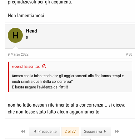
pregiudizievoli per gli acquirenti.
Non lamentiamoci
Head
H
0
9 Marzo 2022
#30
x-bond ha scritto:
Ancora con la falsa teoria che gli aggiornamenti alla fine hanno tempi e
modi simili a quelli della concorrenza?
E basta negare l'evidenza dei fatti!!
non ho fatto nessun riferimento alla concorrenza .. si diceva
che non fosse stato fatto alcun aggiornamento
First
Last
Precedente
2 of 27
Successiva