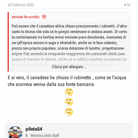
e
n
23 Febbraio 2022
#16
D
i
i
omniae ha scritto:
z
s
i
Può essere che il canadese abbia chiuso precocemente i rubinetti, d'altro
c
canto lo diceva che solo se le giorgio vendevano si andava avanti. Di certo
o
la combinazione tra berlina ormai versione poco desiderata, mancanza di
u
sw (all'epoca ancora in auge e sfruttabile, anche se in fase calante),
s
prezzo non proprio popolare, scarsa dotazione di lucette, progettazione-
s
origine Fiat secondo la stragrande maggiornza dei potenziali clienti (una
specie di marchio di infamia, anche se in realtà progettata in maserati da
i
tecnici maserati- ferrari, ma ormai era troppo tardi) hanno preso in
Clicca per allargare...
o
contropiede tutte le più rosee previsioni di vendita. Forse in FCA
n
all'epoca pensavano esistesse ancora un "zoccolo duro" di alfisti
E si vero, il canadese ha chiuso il rubinetto , come se l'acqua
adoratori della TP e del quadrilatero alto ad ogni costo, ed ex alfisti
e
che scorreva veniva dalla sua fonte bancaria
migrati in triade pronti pronti a sconfessare il prodotto tedesco per
ritornare in Alfa battendosi il petto in segno di pentinento e comprando
una Giulia per espiare il loro peccato.
Ma sappiamo tutti come è andata, abbiamo già speso fiumi di parole
sull'argomento e poi siamo OT con il tema Giulia 2023.
pilota54
0
Membro dello Staff