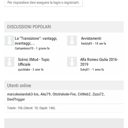
Per rispondere devi eseguire la login o registrarti.
DISCUSSIONI POPOLARI
La "Transizione": vantaggi,
Avvistamenti
svantaggi,...
freddy85
-
18 ore fa
Carloantonio70
-
1 giorno fa
Scénic XMod - Topic
Alfa Romeo Giulia 2016-
Ufficiale
2019
quicktake
-
3 anni fa
Suby01
-
1 anno fa
Utenti online
marcoleonardo63-bis
Alez79
OttoValvole-Fire
CitWeb2
Zizzo72
DevilTrigger
Totale: 156 (Utenti: 10, Ospiti: 146)