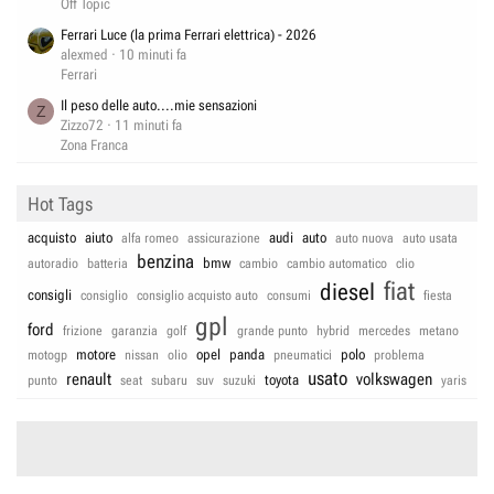
Off Topic
Ferrari Luce (la prima Ferrari elettrica) - 2026
alexmed
10 minuti fa
Ferrari
Il peso delle auto....mie sensazioni
Z
Zizzo72
11 minuti fa
Zona Franca
Hot Tags
acquisto
aiuto
audi
auto
alfa romeo
assicurazione
auto nuova
auto usata
benzina
bmw
autoradio
batteria
cambio
cambio automatico
clio
fiat
diesel
consigli
consiglio
consiglio acquisto auto
consumi
fiesta
gpl
ford
frizione
garanzia
golf
grande punto
hybrid
mercedes
metano
motore
opel
panda
polo
motogp
nissan
olio
pneumatici
problema
usato
renault
volkswagen
toyota
punto
seat
subaru
suv
suzuki
yaris