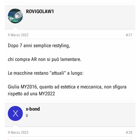
a
c
ROVIGOLAW1
t
i
o
n
9 Marzo 2022
#27
s
:
Dopo 7 anni semplice restyling,
chi compra AR non si può lamentare.
Le macchine restano "attuali" a lungo:
Giulia MY2016, quanto ad estetica e meccanica, non sfigura
rispetto ad una MY2022
x-bond
X
0
9 Marzo 2022
#28