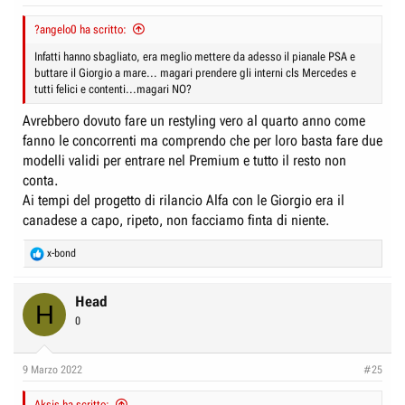
?angelo0 ha scritto:
Infatti hanno sbagliato, era meglio mettere da adesso il pianale PSA e
buttare il Giorgio a mare... magari prendere gli interni cls Mercedes e
tutti felici e contenti...magari NO?
Avrebbero dovuto fare un restyling vero al quarto anno come
fanno le concorrenti ma comprendo che per loro basta fare due
modelli validi per entrare nel Premium e tutto il resto non
conta.
Ai tempi del progetto di rilancio Alfa con le Giorgio era il
canadese a capo, ripeto, non facciamo finta di niente.
R
x-bond
e
a
c
Head
H
t
0
i
o
n
9 Marzo 2022
#25
s
:
Aksis ha scritto: