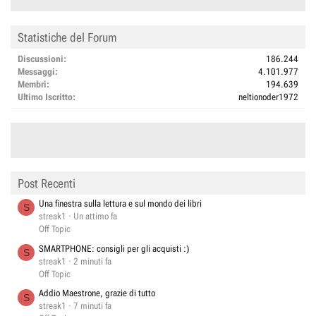
Statistiche del Forum
Discussioni
186.244
Messaggi
4.101.977
Membri
194.639
Ultimo Iscritto
neltionoder1972
Post Recenti
Una finestra sulla lettura e sul mondo dei libri
S
streak1
Un attimo fa
Off Topic
SMARTPHONE: consigli per gli acquisti :)
S
streak1
2 minuti fa
Off Topic
Addio Maestrone, grazie di tutto
S
streak1
7 minuti fa