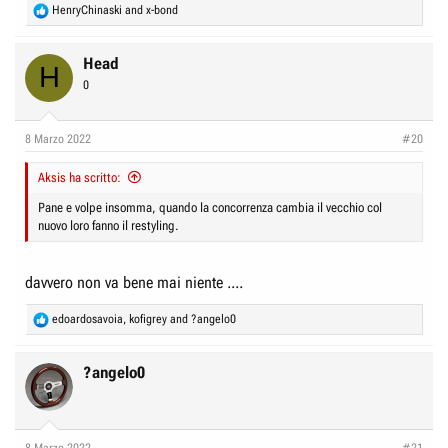
R
HenryChinaski
and
x-bond
e
a
c
Head
H
t
0
i
o
n
8 Marzo 2022
#20
s
:
Aksis ha scritto:
Pane e volpe insomma, quando la concorrenza cambia il vecchio col
nuovo loro fanno il restyling.
davvero non va bene mai niente ....
R
edoardosavoia
,
kofigrey
and
?angelo0
e
a
c
?angelo0
t
i
o
n
8 Marzo 2022
#21