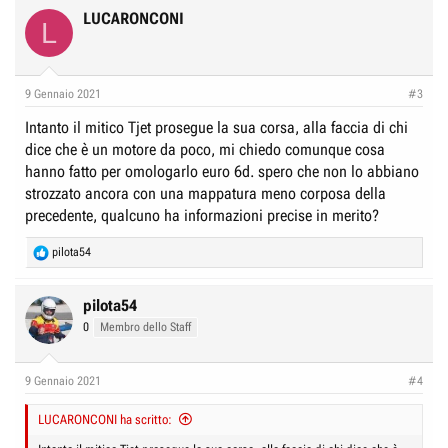
LUCARONCONI
L
9 Gennaio 2021
#3
Intanto il mitico Tjet prosegue la sua corsa, alla faccia di chi
dice che è un motore da poco, mi chiedo comunque cosa
hanno fatto per omologarlo euro 6d. spero che non lo abbiano
strozzato ancora con una mappatura meno corposa della
precedente, qualcuno ha informazioni precise in merito?
R
pilota54
e
a
c
pilota54
t
0
Membro dello Staff
i
o
n
9 Gennaio 2021
#4
s
:
LUCARONCONI ha scritto: