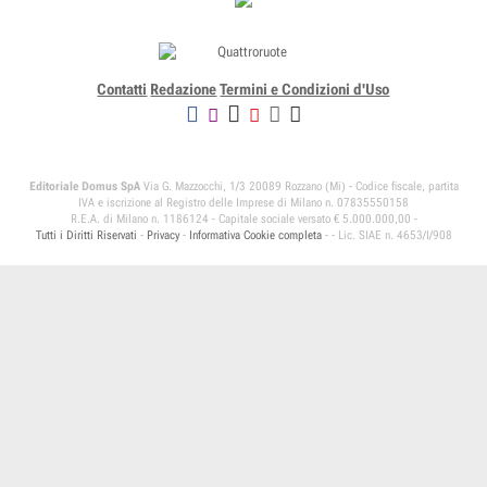
Contatti
Redazione
Termini e Condizioni d'Uso
Editoriale Domus SpA
Via G. Mazzocchi, 1/3 20089 Rozzano (Mi) - Codice fiscale, partita
IVA e iscrizione al Registro delle Imprese di Milano n. 07835550158
R.E.A. di Milano n. 1186124 - Capitale sociale versato € 5.000.000,00 -
Tutti i Diritti Riservati
-
Privacy
-
Informativa Cookie completa
-
- Lic. SIAE n. 4653/I/908