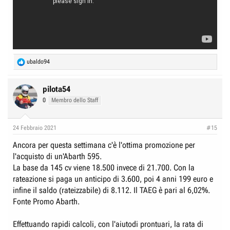
R
ubaldo94
e
a
c
pilota54
t
0
Membro dello Staff
i
o
n
24 Febbraio 2021
#15
s
:
Ancora per questa settimana c'è l'ottima promozione per
l'acquisto di un'Abarth 595.
La base da 145 cv viene 18.500 invece di 21.700. Con la
rateazione si paga un anticipo di 3.600, poi 4 anni 199 euro e
infine il saldo (rateizzabile) di 8.112. Il TAEG è pari al 6,02%.
Fonte Promo Abarth.
Effettuando rapidi calcoli, con l'aiutodi prontuari, la rata di