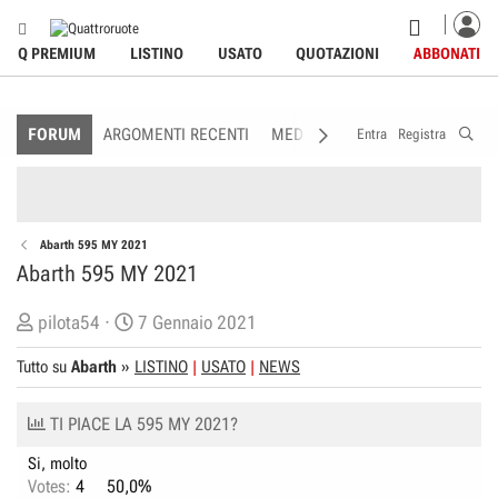
Q PREMIUM
LISTINO
USATO
QUOTAZIONI
ABBONATI
FORUM
ARGOMENTI RECENTI
MEDIA
MEMBRI
REGOLAME
Entra
Registra
Abarth 595 MY 2021
Abarth 595 MY 2021
C
D
pilota54
7 Gennaio 2021
r
a
Tutto su
Abarth
»
LISTINO
USATO
NEWS
e
t
a
a
TI PIACE LA 595 MY 2021?
t
d
o
i
Si, molto
r
I
Votes:
4
50,0%