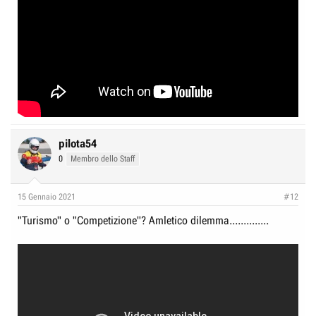
pilota54
0
Membro dello Staff
15 Gennaio 2021
#12
"Turismo" o "Competizione"? Amletico dilemma..............