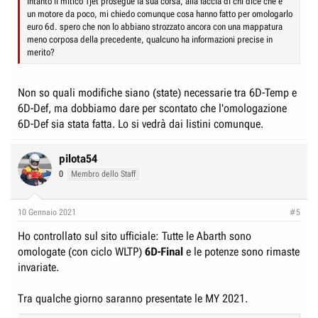
Intanto il mitico Tjet prosegue la sua corsa, alla faccia di chi dice che è
un motore da poco, mi chiedo comunque cosa hanno fatto per omologarlo
euro 6d. spero che non lo abbiano strozzato ancora con una mappatura
meno corposa della precedente, qualcuno ha informazioni precise in
merito?
Non so quali modifiche siano (state) necessarie tra 6D-Temp e
6D-Def, ma dobbiamo dare per scontato che l'omologazione
6D-Def sia stata fatta. Lo si vedrà dai listini comunque.
pilota54
0
Membro dello Staff
10 Gennaio 2021
#5
Ho controllato sul sito ufficiale: Tutte le Abarth sono
omologate (con ciclo WLTP)
6D-Final
e le potenze sono rimaste
invariate.
Tra qualche giorno saranno presentate le MY 2021.