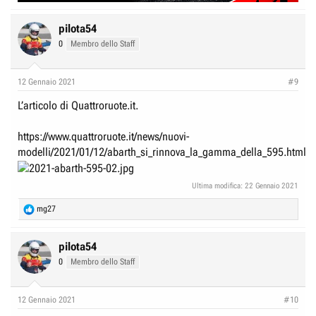
pilota54
0
Membro dello Staff
12 Gennaio 2021
#9
L’articolo di Quattroruote.it.
https://www.quattroruote.it/news/nuovi-
modelli/2021/01/12/abarth_si_rinnova_la_gamma_della_595.html
Ultima modifica:
22 Gennaio 2021
R
mg27
e
a
c
pilota54
t
0
Membro dello Staff
i
o
n
12 Gennaio 2021
#10
s
: