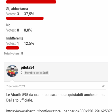
e
n
D
i
Si, abbastanza
Votes:
3
37,5%
i
z
s
i
No
c
o
Votes:
0
0,0%
u
s
Indifferente
Votes:
1
12,5%
s
i
Total voters
8
o
n
pilota54
e
0
Membro dello Staff
7 Gennaio 2021
#1
Le Abarth 595 da ora in poi saranno acquistabili anche online.
Dal sito ufficiale.
https://www.abarth.it/configuratore...bannerid=300x250_29162537