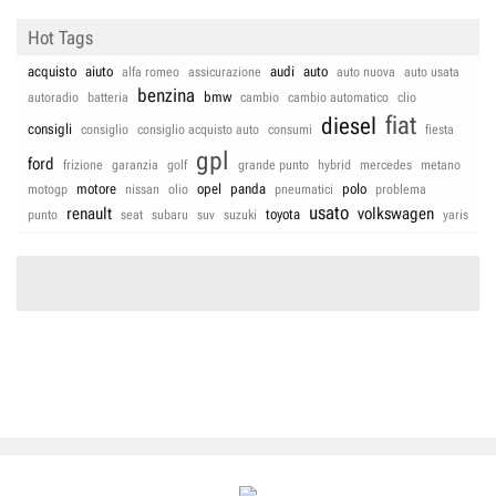
Hot Tags
acquisto
aiuto
audi
auto
alfa romeo
assicurazione
auto nuova
auto usata
benzina
bmw
autoradio
batteria
cambio
cambio automatico
clio
fiat
diesel
consigli
consiglio
consiglio acquisto auto
consumi
fiesta
gpl
ford
frizione
garanzia
golf
grande punto
hybrid
mercedes
metano
motore
opel
panda
polo
motogp
nissan
olio
pneumatici
problema
usato
renault
volkswagen
toyota
punto
seat
subaru
suv
suzuki
yaris