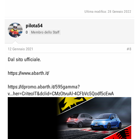
Ultima modifica:
28 Gennaio 2022
pilota54
0
Membro dello Staff
12 Gennaio 2021
#8
Dal sito ufficiale.
https://www.abarth.it/
https://dpromo.abarth.it/595gamma?
v...her=CriteoIT&dclid=CMzOtvuAl-4CFbVc5Qodf5cEwA