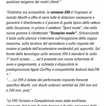
qualsiasi esigenza dei nostri clienti."
"Distintiva ma accessibile, la
versione 595
è l'ingresso al
mondo Abarth e offre di serie tutte le dotazioni necessarie a
garantire il divertimento e il piacere di guida tipico delle vetture
dello Scorpione, in primis il selettore “Sport mode”, che nella
nuova gamma è ribattezzato
“Scorpion mode”.
Schiacciando
il tasto sulla plancia s’interviene sull'erogazione della coppia
massima, sulla taratura del servosterzo e sulla risposta del
motore al pedale dell'acceleratore rendendoli più appuntiti. Sul
fronte della tecnologia sulla versione 595 è standard la radio
7” touch screen........ed è presente una nuova schermata di
avvio e spegnimento, a richiesta è disponibile la
predisposizione Apple CarPlay e compatibilità Android AutoTM
*."
"......La 595 è dotata del performante impianto frenante
specifico Abarth, con dischi anteriori ventilati da 284 mm ant.
e 240 mm. post."
"Le 595 Turismo e Competizione sono state anch’esse
rinnovate, dal punto di vista tecnico e di stile, nel segno della