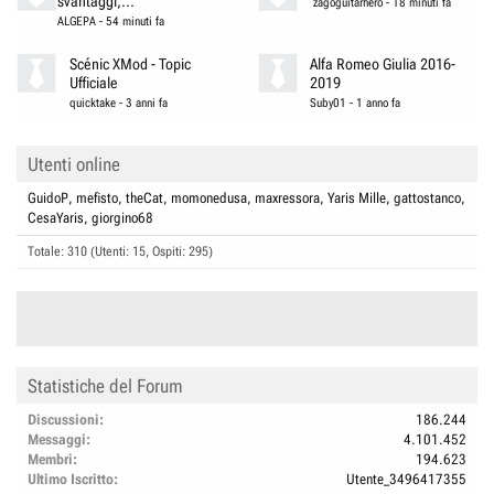
svantaggi,...
zagoguitarhero
-
18 minuti fa
ALGEPA
-
54 minuti fa
Scénic XMod - Topic
Alfa Romeo Giulia 2016-
Ufficiale
2019
quicktake
-
3 anni fa
Suby01
-
1 anno fa
Utenti online
GuidoP
mefisto
theCat
momonedusa
maxressora
Yaris Mille
gattostanco
CesaYaris
giorgino68
Totale: 310 (Utenti: 15, Ospiti: 295)
Statistiche del Forum
Discussioni
186.244
Messaggi
4.101.452
Membri
194.623
Ultimo Iscritto
Utente_3496417355