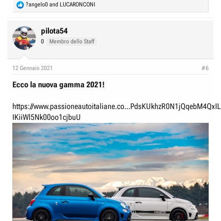
R
?angelo0
and
LUCARONCONI
e
a
c
pilota54
t
0
Membro dello Staff
i
o
n
12 Gennaio 2021
#6
s
:
Ecco la nuova gamma 2021!
https://www.passioneautoitaliane.co...PdsKUkhzR0N1jQqebM4QxIL
IKiiWl5Nk00oo1cjbuU