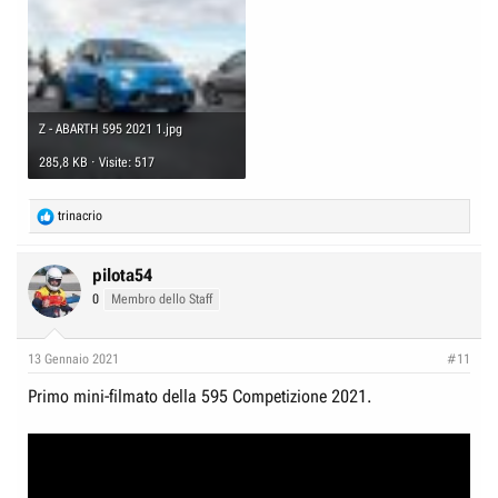
Z - ABARTH 595 2021 1.jpg
285,8 KB · Visite: 517
R
trinacrio
e
a
c
pilota54
t
0
Membro dello Staff
i
o
n
13 Gennaio 2021
#11
s
:
Primo mini-filmato della 595 Competizione 2021.