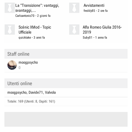
La "Transizione": vantaggi,
Avvistamenti
svantaggi,...
freddy85
-
2 ore fa
Carloantonio70
-
2 giorni fa
Scénic XMod - Topic
Alfa Romeo Giulia 2016-
Ufficiale
2019
quicktake
-
3 anni fa
Suby01
-
1 anno fa
Staff online
moogpsycho
0
Utenti online
moogpsycho
Davide71
Valvola
Totale: 169 (Utenti: 8, Ospiti: 161)