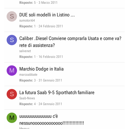
Risposte
5
3 Marzo 2011
DUE soli modelli in Listino ...
S
sumotori64
Risposte
1
24 Febbraio 2011
Caliber .Diesel Conviene comprarla Usata e come va?
S
rete di assistenza?
salvenet
Risposte
1
16 Febbraio 2011
Marchio Dodge in Italia
M
marcoabbate
Risposte
3
31 Gennaio 2011
La futura Saab 9-5 Sporthatch familiare
S
Saab-News
Risposte
4
24 Gennaio 2011
uuuuuuuuuuuuuu c'è
M
nessunooooooooooooo!!!!!!!!!!!!!!!
Memuz