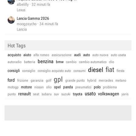
albelilly
32 minuti fa
Lexus
Lancia Gamma 2026
moogpsycho
34 minuti fa
Lancia
Hot Tags
acquisto
aiuto
audi
auto
alfa romeo
assicurazione
auto nuova
auto usata
benzina
bmw
autoradio
batteria
cambio
cambio automatico
clio
fiat
diesel
consigli
consiglio
consiglio acquisto auto
consumi
fiesta
gpl
ford
frizione
garanzia
golf
grande punto
hybrid
mercedes
metano
motore
opel
panda
polo
motogp
nissan
olio
pneumatici
problema
usato
renault
volkswagen
toyota
punto
seat
subaru
suv
suzuki
yaris