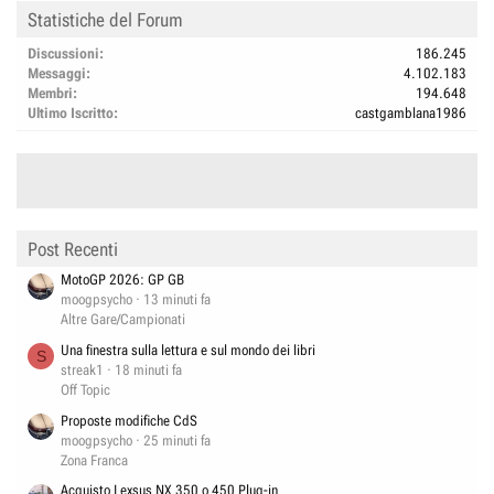
Statistiche del Forum
Discussioni
186.245
Messaggi
4.102.183
Membri
194.648
Ultimo Iscritto
castgamblana1986
Post Recenti
MotoGP 2026: GP GB
moogpsycho
13 minuti fa
Altre Gare/Campionati
Una finestra sulla lettura e sul mondo dei libri
S
streak1
18 minuti fa
Off Topic
Proposte modifiche CdS
moogpsycho
25 minuti fa
Zona Franca
Acquisto Lexsus NX 350 o 450 Plug-in