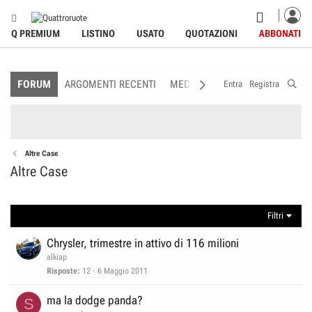
Q PREMIUM
LISTINO
USATO
QUOTAZIONI
ABBONATI
FORUM
ARGOMENTI RECENTI
MEDIA
MEMBRI
REGOLAME
Entra
Registra
Altre Case
Altre Case
Filtri
Chrysler, trimestre in attivo di 116 milioni
alkiap
Risposte
12
6 Maggio 2011
ma la dodge panda?
S