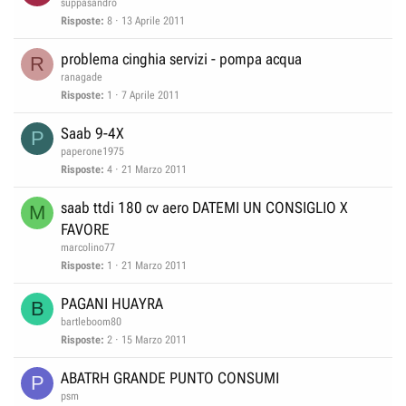
suppasandro
Risposte
8
13 Aprile 2011
problema cinghia servizi - pompa acqua
R
ranagade
Risposte
1
7 Aprile 2011
Saab 9-4X
P
paperone1975
Risposte
4
21 Marzo 2011
saab ttdi 180 cv aero DATEMI UN CONSIGLIO X
M
FAVORE
marcolino77
Risposte
1
21 Marzo 2011
PAGANI HUAYRA
B
bartleboom80
Risposte
2
15 Marzo 2011
ABATRH GRANDE PUNTO CONSUMI
P
psm