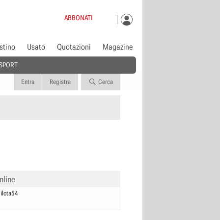
ABBONATI
istino
Usato
Quotazioni
Magazine
SPORT
Entra
Registra
Cerca
nline
ilota54
0