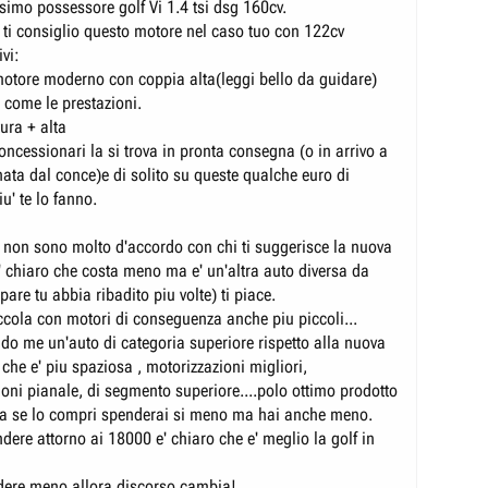
simo possessore golf Vi 1.4 tsi dsg 160cv.
ti consiglio questo motore nel caso tuo con 122cv
ivi:
 motore moderno con coppia alta(leggi bello da guidare)
 come le prestazioni.
tura + alta
oncessionari la si trova in pronta consegna (o in arrivo a
nata dal conce)e di solito su queste qualche euro di
iu' te lo fanno.
non sono molto d'accordo con chi ti suggerisce la nuova
 chiaro che costa meno ma e' un'altra auto diversa da
pare tu abbia ribadito piu volte) ti piace.
piccola con motori di conseguenza anche piu piccoli...
ndo me un'auto di categoria superiore rispetto alla nuova
che e' piu spaziosa , motorizzazioni migliori,
ioni pianale, di segmento superiore....polo ottimo prodotto
a se lo compri spenderai si meno ma hai anche meno.
dere attorno ai 18000 e' chiaro che e' meglio la golf in
ndere meno allora discorso cambia!