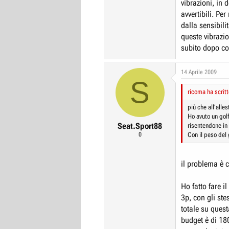
vibrazioni, in
Ma quei "terribi
avvertibili. Pe
in che senso "ch
c'è un problema
dalla sensibili
VW che produc
queste vibrazio
Qual'è la sensa
omicidi.
subito dopo co
Sulla nuova VW 
spero...?!
14 Aprile 2009
S
Cosa ne dite?
ricoma ha scritt
più che all'alle
Ho avuto un golf
Seat.Sport88
risentendone in 
0
Con il peso del
il problema è 
Ho fatto fare i
3p, con gli ste
totale su quest
budget è di 18