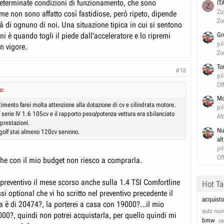
 determinate condizioni di funzionamento, che sono
IT
Z
Clicca per allargare...
li tricilindrici VW che producono un continuo grattio nel funzionamento",
Zi
r me non sono affatto così fastidiose, però ripeto, dipende
e induce istinti omicidi"?
, che con la Polo ti rifilano il triciclo, cioè quei terribili tricilindrici
Zo
tà di ognuno di noi. Una situazione tipica in cui si sentono
ono un continuo grattìo nel funzionamento che induce istinti
ni è quando togli il piede dall'acceleratore e lo ripremi
Gr
zioni che si ha quando c'è questo problema?
pi
n vigore.
Zo
Polo che uscirà tra giugno-luglio 2009 l'avranno tolto questo problema
To
#18
pi
Of
o:
Mo
stimento farei molta attenzione alla dotazione di cv e cilindrata motore.
pi
 serie IV 1.6 105cv e il rapporto peso/potenza vettura era sbilanciato
Al
prestazioni.
Nu
 golf stai almeno 120cv servono.
al
pi
Of
che con il mio budget non riesco a comprarla.
l preventivo il mese scorso anche sulla 1.4 TSI Comfortline
Hot T
ssi optional che vi ho scritto nel preventivo precedente il
acquisto
a è di 20474?, la porterei a casa con 19000?...il mio
auto nuo
000?, quindi non potrei acquistarla, per quello quindi mi
bmw
c