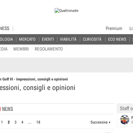
NESS
Premium
L
OLOGIA
MERCATO
EVENTI
VIABILITÀ
CURIOSITÀ
ECO NEWS
EDIA
MEMBRI
REGOLAMENTO
 Golf VI - impressioni, consigli e opinioni
ssioni, consigli e opinioni
Staff o
NEWS
p
1
2
3
4
…
18
Successiva