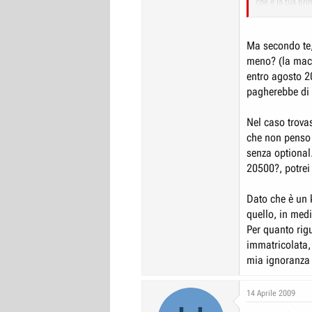
che è la tua pri
disco (sull'attu
tamburo) e l'ES
Ma secondo te, 
meno? (la macc
entro agosto 20
pagherebbe di
Nel caso trova
che non penso 
senza optional.
20500?, potrei
Dato che è un 
quello, in med
Per quanto rig
immatricolata,
mia ignoranza 
14 Aprile 2009