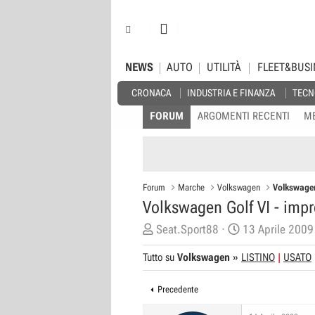
NEWS
AUTO
UTILITÀ
FLEET&BUSI
CRONACA
INDUSTRIA E FINANZA
TECN
FORUM
ARGOMENTI RECENTI
M
Forum
Marche
Volkswagen
Volkswagen
Volkswagen Golf VI - impre
C
D
Seat.Sport88
13 Aprile 2009
r
a
Tutto su
Volkswagen
»
LISTINO
USATO
e
t
a
a
Precedente
t
d
o
i