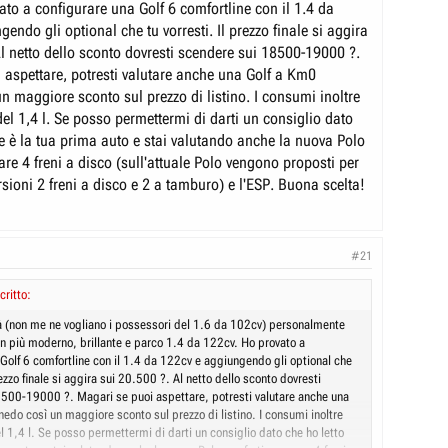
ato a configurare una Golf 6 comfortline con il 1.4 da
endo gli optional che tu vorresti. Il prezzo finale si aggira
W Polo che uscirà tra giugno-luglio 2009 l'avranno tolto questo
ro...?!
Al netto dello sconto dovresti scendere sui 18500-19000 ?.
 aspettare, potresti valutare anche una Golf a Km0
?
n maggiore sconto sul prezzo di listino. I consumi inoltre
el 1,4 l. Se posso permettermi di darti un consiglio dato
he è la tua prima auto e stai valutando anche la nuova Polo
re 4 freni a disco (sull'attuale Polo vengono proposti per
sioni 2 freni a disco e 2 a tamburo) e l'ESP. Buona scelta!
#21
critto:
ità (non me ne vogliano i possessori del 1.6 da 102cv) personalmente
ben più moderno, brillante e parco 1.4 da 122cv. Ho provato a
 Golf 6 comfortline con il 1.4 da 122cv e aggiungendo gli optional che
prezzo finale si aggira sui 20.500 ?. Al netto dello sconto dovresti
500-19000 ?. Magari se puoi aspettare, potresti valutare anche una
edo così un maggiore sconto sul prezzo di listino. I consumi inoltre
l 1,4 l. Se posso permettermi di darti un consiglio dato che ho letto