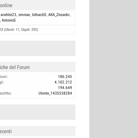
 online
arwhite23
omniae
lolloxc60
AKA_Zinzanbr
AntonioS
03 (Utenti: 11, Ospiti: 292)
tiche del Forum
ioni
186.245
gi
4.102.212
194.649
scritto
Utente_1435538284
ecenti