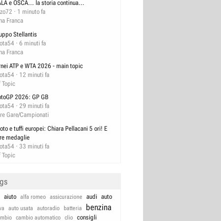
ALA e OSCA... la storia continua...
zzo72
1 minuto fa
na Franca
uppo Stellantis
lota54
6 minuti fa
na Franca
rnei ATP e WTA 2026 - main topic
lota54
12 minuti fa
f Topic
toGP 2026: GP GB
lota54
29 minuti fa
tre Gare/Campionati
oto e tuffi europei: Chiara Pellacani 5 ori! E
tre medaglie
lota54
33 minuti fa
f Topic
ags
aiuto
audi
auto
alfa romeo
assicurazione
benzina
va
auto usata
autoradio
batteria
consigli
ambio
cambio automatico
clio