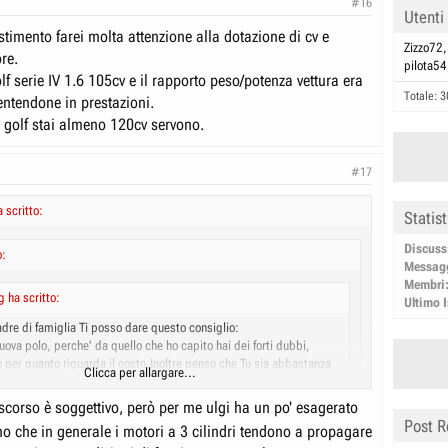
#16
Utenti
estimento farei molta attenzione alla dotazione di cv e
Zizzo72
re.
pilota54
f serie IV 1.6 105cv e il rapporto peso/potenza vettura era
Totale: 3
entendone in prestazioni.
l golf stai almeno 120cv servono.
#17
 scritto:
Statis
Discuss
o:
Messag
Membri
 ha scritto:
Ultimo I
dre di famiglia Ti posso dare questo consiglio:
uova polo, perche' da quello che ho capito hai dei forti dubbi,
o per quanto riguarda il costo.Inoltre penso che Tu sia abbastanza
Clicca per allargare...
inesperto nella guida, per cui incomincia con un'auto adeguata alle
lita'.Quando avrai un po' piu' di esperienza e soldi allora passa
iscorso è soggettivo, però per me ulgi ha un po' esagerato
Clicca per allargare...
Post R
 che in generale i motori a 3 cilindri tendono a propagare
lo e' molto bella , per un ragazzo e' perfetta.