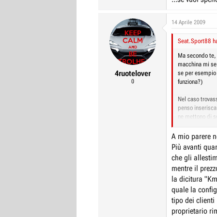
14 Aprile 2009
Seat.Sport88 ha
Ma secondo te, p
macchina mi ser
4ruotelover
se per esempio 
0
funziona?)
Nel caso trovas
penso inserisca
ne mettono di so
sui 16-17000?
A mio parere n
Dato che è un k
Più avanti qua
quanto viene a 
che gli allesti
Per quanto rigu
mentre il prezz
non è ancora sta
spiegarmelo per
la dicitura "Km
quale la confi
tipo dei clienti
proprietario r