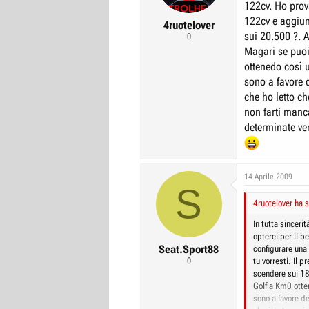
122cv. Ho prov
122cv e aggiung
Sulla nuova V
4ruotelover
problema spe
sui 20.500 ?. 
0
Magari se puoi
Cosa ne dite
ottenedo così u
sono a favore d
che ho letto c
non farti manca
determinate ver
14 Aprile 2009
S
4ruotelover ha s
In tutta sincer
opterei per il 
Seat.Sport88
configurare una
0
tu vorresti. Il 
scendere sui 18
Golf a Km0 otten
sono a favore de