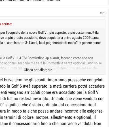
#23
 scritto:
er l'acquisto della nuova Golf VI, più aspetto, e più costa meno? (la
ve al più presto possibile, devo acquistarla entro agosto 2009...ma
la si acquista tra 3-4 anni, la si pagherebbe di meno? in genere come
si la Golf VI 1.4 TSI Comfortline 3p a km0, facendo conto che non
no optional (secondo me sarà la Comfortline senza optional...non so se
lito, dimmi tu) su una cifra di 20500?, potrei portarla a casa anche
Clicca per allargare...
?
el breve termine gli sconti rimarranno pressochè congelati.
m0, ci sarà anche il passaggio di proprietà, giusto? quello, in media
ndo la Golf 6 avrà superato la metà carriera potrà accadere
costare?
menti vengano arricchiti come era accaduto per la Golf V
arda il km0, significa che è una macchina già immatricolata, ma che
o di listino resterà invariato. Un'auto che viene venduta con
ta utilizzata, giusto? scusate la mia ignoranza su ciò, potreste
 favore?
0" significa che è stata ordinata dal concessionario il
gura in modo tale che possa andare incontro alle esigenze-
 in termini di colore, motore, allestimento e optional. Il
imane il concessionario fino a che non viene venduta. Non