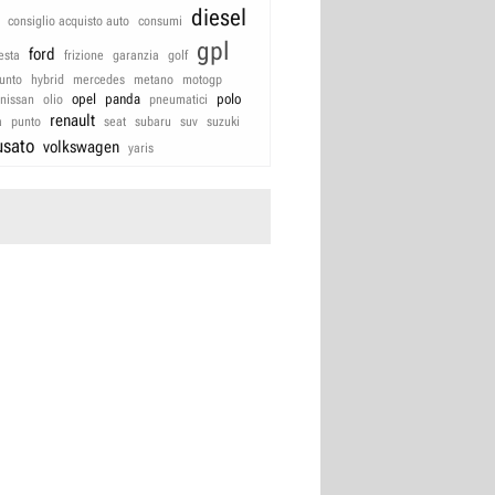
diesel
consiglio acquisto auto
consumi
gpl
ford
iesta
frizione
garanzia
golf
unto
hybrid
mercedes
metano
motogp
opel
panda
polo
nissan
olio
pneumatici
renault
a
punto
seat
subaru
suv
suzuki
usato
volkswagen
yaris