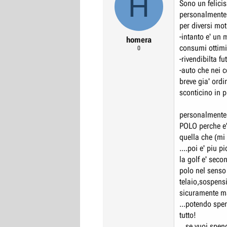
H
Sono un felicis
personalmente 
per diversi mot
-intanto e' un
homera
consumi ottimi
0
-rivendibilta fu
-auto che nei c
breve gia' ordi
sconticino in p
personalmente 
POLO perche e'
quella che (mi 
....poi e' piu 
la golf e' seco
polo nel senso 
telaio,sospens
sicuramente m
...potendo spen
tutto!
...se vuoi spe