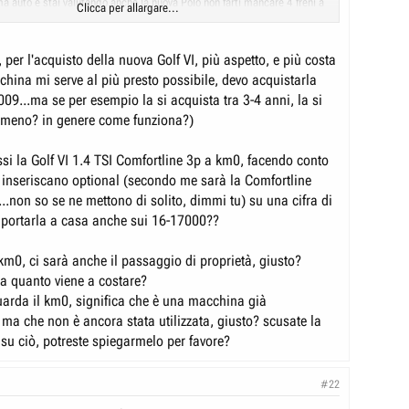
ma auto e stai valutando anche la nuova Polo non farti mancare 4 freni a
Clicca per allargare...
ale Polo vengono proposti per determinate versioni 2 freni a disco e 2 a
P. Buona scelta!
per l'acquisto della nuova Golf VI, più aspetto, e più costa
hina mi serve al più presto possibile, devo acquistarla
09...ma se per esempio la si acquista tra 3-4 anni, la si
 meno? in genere come funziona?)
ssi la Golf VI 1.4 TSI Comfortline 3p a km0, facendo conto
inseriscano optional (secondo me sarà la Comfortline
..non so se ne mettono di solito, dimmi tu) su una cifra di
 portarla a casa anche sui 16-17000??
km0, ci sarà anche il passaggio di proprietà, giusto?
ia quanto viene a costare?
uarda il km0, significa che è una macchina già
 ma che non è ancora stata utilizzata, giusto? scusate la
su ciò, potreste spiegarmelo per favore?
#22