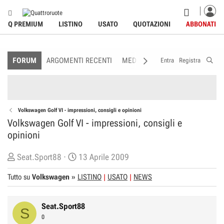
Q PREMIUM
LISTINO
USATO
QUOTAZIONI
ABBONATI
FORUM
ARGOMENTI RECENTI
MEDIA
MEMBRI
REGOLAME
Entra
Registra
Volkswagen Golf VI - impressioni, consigli e opinioni
Volkswagen Golf VI - impressioni, consigli e
opinioni
C
D
Seat.Sport88
13 Aprile 2009
r
a
Tutto su
Volkswagen
»
LISTINO
USATO
NEWS
e
t
a
a
t
d
Seat.Sport88
S
o
i
0