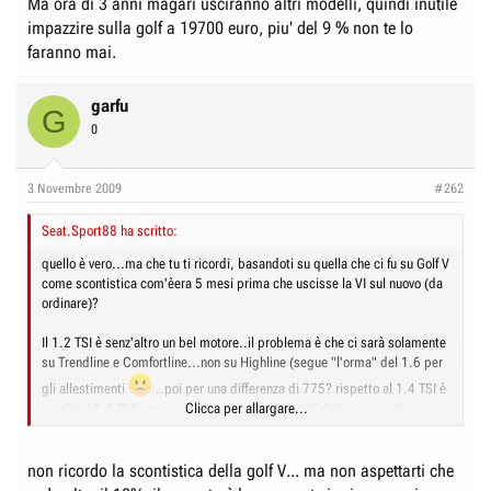
Ma ora di 3 anni magari usciranno altri modelli, quindi inutile
...spero vivamente che i prezzi della Golf VI scendano (anche tra 2-
impazzire sulla golf a 19700 euro, piu' del 9 % non te lo
3anni)...l'importante è che scendano...sono tanti circa 40 milioni delle
vecchie lire per me! (voi direte,beh, se sono tanti allora perchè non cambi
faranno mai.
modello e punti su un altra auto?...io rispondo, "perchè mi piace
parecchio la Golf VI, ed il budget che ho attualmente è 16500?...e sono
garfu
deciso a farlo salire a 19700?, non di più per quest'auto")
G
0
3 Novembre 2009
#262
Seat.Sport88 ha scritto:
quello è vero...ma che tu ti ricordi, basandoti su quella che ci fu su Golf V
come scontistica com'èera 5 mesi prima che uscisse la VI sul nuovo (da
ordinare)?
Il 1.2 TSI è senz'altro un bel motore..il problema è che ci sarà solamente
su Trendline e Comfortline...non su Highline (segue "l'orma" del 1.6 per
gli allestimenti
..poi per una differenza di 775? rispetto al 1.4 TSI è
meglio il 1.4 TSI;..consumerà anche di più quest'ultimo, ma avrà
Clicca per allargare...
sicuramente un sound e una guida più piacevole!
non ricordo la scontistica della golf V... ma non aspettarti che
...spero vivamente che i prezzi della Golf VI scendano (anche tra 2-