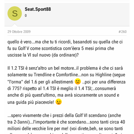
Seat.Sport88
S
0
29 Ottobre 2009
#260
quello è vero...ma che tu ti ricordi, basandoti su quella che ci
fu su Golf V come scontistica com'èera 5 mesi prima che
uscisse la VI sul nuovo (da ordinare)?
Il 1.2 TSI è senz'altro un bel motore..il problema è che ci sarà
solamente su Trendline e Comfortline...non su Highline (segue
"l'orma" del 1.6 per gli allestimenti
..poi per una differenza
di 775? rispetto al 1.4 TSI è meglio il 1.4 TSI;..consumerà
anche di più quest'ultimo, ma avrà sicuramente un sound e
una guida più piacevole!
...spero vivamente che i prezzi della Golf VI scendano (anche
tra 2-3anni)...l'importante è che scendano...sono tanti circa 40
milioni delle vecchie lire per me! (voi direte,beh, se sono tanti