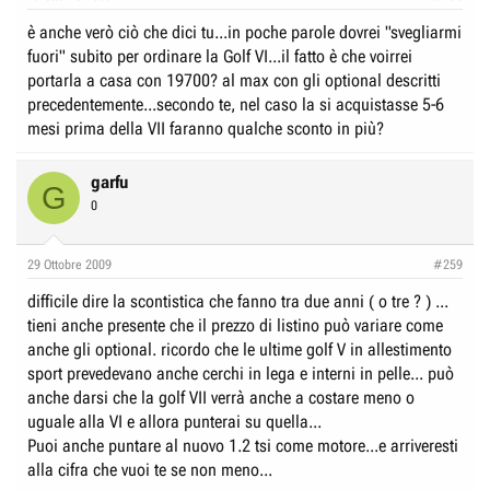
è anche verò ciò che dici tu...in poche parole dovrei "svegliarmi
fuori" subito per ordinare la Golf VI...il fatto è che voirrei
portarla a casa con 19700? al max con gli optional descritti
precedentemente...secondo te, nel caso la si acquistasse 5-6
mesi prima della VII faranno qualche sconto in più?
garfu
G
0
29 Ottobre 2009
#259
difficile dire la scontistica che fanno tra due anni ( o tre ? ) ...
tieni anche presente che il prezzo di listino può variare come
anche gli optional. ricordo che le ultime golf V in allestimento
sport prevedevano anche cerchi in lega e interni in pelle... può
anche darsi che la golf VII verrà anche a costare meno o
uguale alla VI e allora punterai su quella...
Puoi anche puntare al nuovo 1.2 tsi come motore...e arriveresti
alla cifra che vuoi te se non meno...