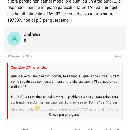
allora perchè non cambi modello e punti su un altra auto?...io
rispondo, "perchè mi piace parecchio la Golf VI, ed il budget
che ho attualmente è 16500?...e sono deciso a farlo salire a
19700?, non di più per quest'auto")
andrewx
A
0
3 Novembre 2009
#261
Seat.Sport88 ha scritto:
quello è vero...ma che tu ti ricordi, basandoti su quella che ci fu su Golf V
come scontistica com'èera 5 mesi prima che uscisse la VI sul nuovo (da
ordinare)?
Il 1.2 TSI è senz'altro un bel motore..il problema è che ci sarà solamente
su Trendline e Comfortline...non su Highline (segue "l'orma" del 1.6 per
gli allestimenti
..poi per una differenza di 775? rispetto al 1.4 TSI è
meglio il 1.4 TSI;..consumerà anche di più quest'ultimo, ma avrà
Clicca per allargare...
sicuramente un sound e una guida più piacevole!