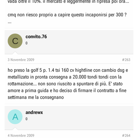
vada oltre il 10%. il mercato è leggermente in ripresa poi ora...
3anni)...l'importante è che scendano...sono tanti circa 40 milioni delle
vecchie lire per me! (voi direte,beh, se sono tanti allora perchè non cambi
modello e punti su un altra auto?...io rispondo, "perchè mi piace
cmq non riesco proprio a capire questo incaponirsi per 300 ?
parecchio la Golf VI, ed il budget che ho attualmente è 16500?...e sono
...
deciso a farlo salire a 19700?, non di più per quest'auto")
convito.76
C
0
3 Novembre 2009
#263
ho preso la golf 5 p. 1.4 tsi 160 cv hightline con cambio dsg e
metallizato in pronta consegna a 20.000 tondi tondi con la
rottamazione... non sono riuscito a spuntare di più. E' stato
amore a prima guida e ho deciso di firmare il contratto a fine
settimana me la consegnano
andrewx
A
0
4 Novembre 2009
#264