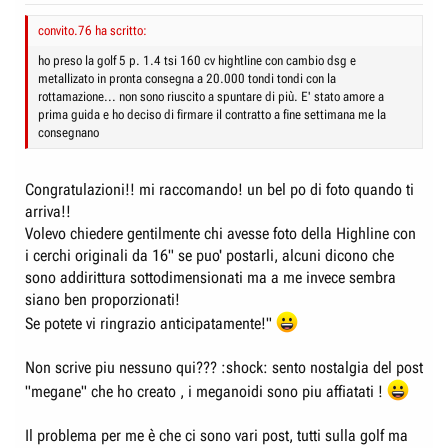
convito.76 ha scritto:
ho preso la golf 5 p. 1.4 tsi 160 cv hightline con cambio dsg e
metallizato in pronta consegna a 20.000 tondi tondi con la
rottamazione... non sono riuscito a spuntare di più. E' stato amore a
prima guida e ho deciso di firmare il contratto a fine settimana me la
consegnano
Congratulazioni!! mi raccomando! un bel po di foto quando ti
arriva!!
Volevo chiedere gentilmente chi avesse foto della Highline con
i cerchi originali da 16" se puo' postarli, alcuni dicono che
sono addirittura sottodimensionati ma a me invece sembra
siano ben proporzionati!
Se potete vi ringrazio anticipatamente!"
Non scrive piu nessuno qui??? :shock: sento nostalgia del post
"megane" che ho creato , i meganoidi sono piu affiatati !
Il problema per me è che ci sono vari post, tutti sulla golf ma