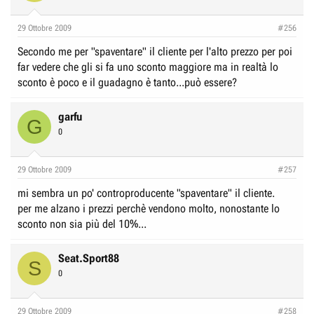
r
I
e
n
29 Ottobre 2009
#256
D
i
Secondo me per "spaventare" il cliente per l'alto prezzo per poi
i
z
far vedere che gli si fa uno sconto maggiore ma in realtà lo
s
i
sconto è poco e il guadagno è tanto...può essere?
c
o
u
garfu
G
s
0
s
i
29 Ottobre 2009
#257
o
n
mi sembra un po' controproducente "spaventare" il cliente.
e
per me alzano i prezzi perchè vendono molto, nonostante lo
sconto non sia più del 10%...
Seat.Sport88
S
0
29 Ottobre 2009
#258