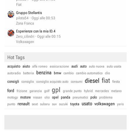
Fiat
Gruppo Stellantis
pilota54
Oggi alle 00:53
Zona Franca
Esperienze con la mia ID.4
Zero_cilindri
Oggi alle 00:15
Volkswagen
Hot Tags
acquisto
aiuto
audi
auto
alfa romeo
assicurazione
auto nuova
auto usata
benzina
bmw
autoradio
batteria
cambio
cambio automatico
clio
fiat
diesel
consigli
consiglio
consiglio acquisto auto
consumi
fiesta
gpl
ford
frizione
garanzia
golf
grande punto
hybrid
mercedes
metano
motore
opel
panda
polo
motogp
nissan
olio
pneumatici
problema
usato
renault
volkswagen
toyota
punto
seat
subaru
suv
suzuki
yaris