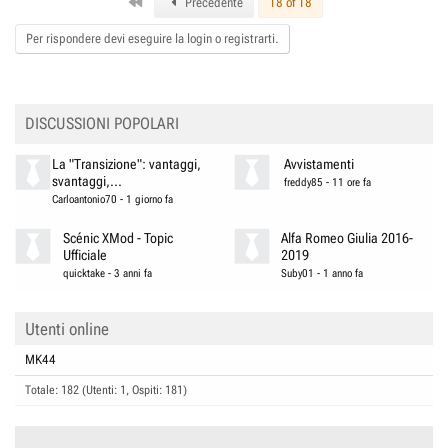
First
Precedente
18 of 18
Per rispondere devi eseguire la login o registrarti.
DISCUSSIONI POPOLARI
La "Transizione": vantaggi,
Avvistamenti
svantaggi,...
freddy85
-
11 ore fa
Carloantonio70
-
1 giorno fa
Scénic XMod - Topic
Alfa Romeo Giulia 2016-
Ufficiale
2019
quicktake
-
3 anni fa
Suby01
-
1 anno fa
Utenti online
MK44
Totale: 182 (Utenti: 1, Ospiti: 181)