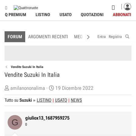
Q PREMIUM
LISTINO
USATO
QUOTAZIONI
ABBONATI
FORUM
ARGOMENTI RECENTI
MEDIA
MEMBRI
REGOLAME
Entra
Registra
Vendite Suzuki In Italia
Vendite Suzuki In Italia
C
D
amilanononalima
19 Dicembre 2022
r
a
Tutto su
Suzuki
»
LISTINO
USATO
NEWS
e
t
a
a
t
d
giuliox13_1687959275
G
o
i
0
r
I