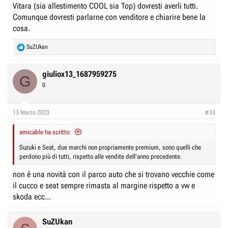
Vitara (sia allestimento COOL sia Top) dovresti averli tutti.
Comunque dovresti parlarne con venditore e chiarire bene la
cosa.
R
SuZUkan
e
a
c
giuliox13_1687959275
G
t
0
i
o
n
13 Marzo 2023
#33
s
:
amicable ha scritto:
Suzuki e Seat, due marchi non propriamente premium, sono quelli che
perdono più di tutti, rispetto alle vendite dell'anno precedente.
non è una novità con il parco auto che si trovano vecchie come
il cucco e seat sempre rimasta al margine rispetto a vw e
skoda ecc...
SuZUkan