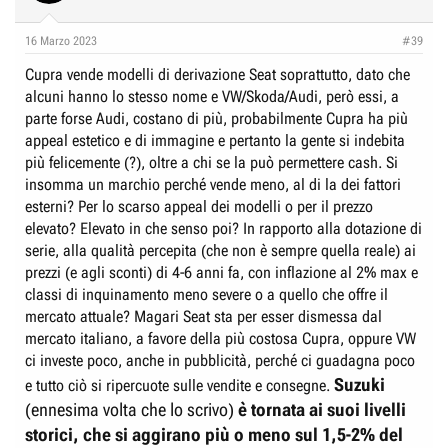
16 Marzo 2023
#39
Cupra vende modelli di derivazione Seat soprattutto, dato che
alcuni hanno lo stesso nome e VW/Skoda/Audi, però essi, a
parte forse Audi, costano di più, probabilmente Cupra ha più
appeal estetico e di immagine e pertanto la gente si indebita
più felicemente (?), oltre a chi se la può permettere cash. Si
insomma un marchio perché vende meno, al di la dei fattori
esterni? Per lo scarso appeal dei modelli o per il prezzo
elevato? Elevato in che senso poi? In rapporto alla dotazione di
serie, alla qualità percepita (che non è sempre quella reale) ai
prezzi (e agli sconti) di 4-6 anni fa, con inflazione al 2% max e
classi di inquinamento meno severe o a quello che offre il
mercato attuale? Magari Seat sta per esser dismessa dal
mercato italiano, a favore della più costosa Cupra, oppure VW
ci investe poco, anche in pubblicità, perché ci guadagna poco
Suzuki
e tutto ciò si ripercuote sulle vendite e consegne.
(ennesima volta che lo scrivo)
è tornata ai suoi livelli
storici, che si aggirano più o meno sul 1,5-2% del