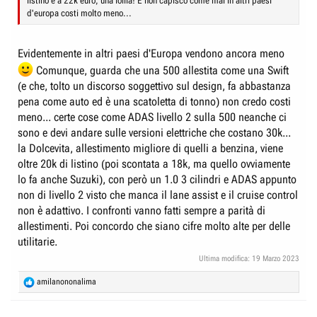
listino è a 22k euro, una follia! E non capisco come mai in altri paesi
d'europa costi molto meno...
Evidentemente in altri paesi d'Europa vendono ancora meno
Comunque, guarda che una 500 allestita come una Swift
(e che, tolto un discorso soggettivo sul design, fa abbastanza
pena come auto ed è una scatoletta di tonno) non credo costi
meno... certe cose come ADAS livello 2 sulla 500 neanche ci
sono e devi andare sulle versioni elettriche che costano 30k...
la Dolcevita, allestimento migliore di quelli a benzina, viene
oltre 20k di listino (poi scontata a 18k, ma quello ovviamente
lo fa anche Suzuki), con però un 1.0 3 cilindri e ADAS appunto
non di livello 2 visto che manca il lane assist e il cruise control
non è adattivo. I confronti vanno fatti sempre a parità di
allestimenti. Poi concordo che siano cifre molto alte per delle
utilitarie.
Ultima modifica:
19 Marzo 2023
R
amilanononalima
e
a