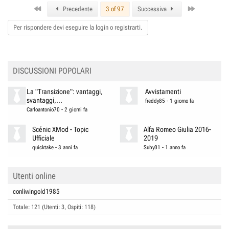
c
First
Last
t
Precedente
3 of 97
Successiva
i
o
Per rispondere devi eseguire la login o registrarti.
n
s
:
DISCUSSIONI POPOLARI
La "Transizione": vantaggi,
Avvistamenti
svantaggi,...
freddy85
-
1 giorno fa
Carloantonio70
-
2 giorni fa
Scénic XMod - Topic
Alfa Romeo Giulia 2016-
Ufficiale
2019
quicktake
-
3 anni fa
Suby01
-
1 anno fa
Utenti online
conliwingold1985
Totale: 121 (Utenti: 3, Ospiti: 118)