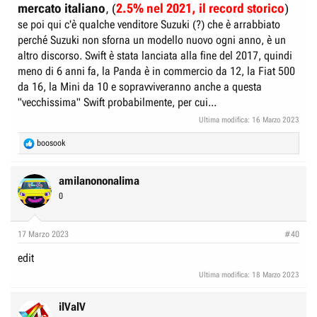
mercato italiano
, (
2.5% nel 2021, il record storico
)
se poi qui c'è qualche venditore Suzuki (?) che è arrabbiato
perché Suzuki non sforna un modello nuovo ogni anno, è un
altro discorso. Swift è stata lanciata alla fine del 2017, quindi
meno di 6 anni fa, la Panda è in commercio da 12, la Fiat 500
da 16, la Mini da 10 e sopravviveranno anche a questa
"vecchissima" Swift probabilmente, per cui...
Ultima modifica:
16 Marzo 2023
R
boosook
e
a
c
amilanononalima
t
0
i
o
n
17 Marzo 2023
#40
s
:
edit
Ultima modifica:
18 Marzo 2023
ilValV