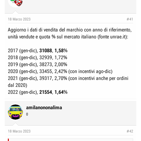
18 Marzo 2023
#41
Aggiorno i dati di vendita del marchio con anno di riferimento,
unità vendute e quota % sul mercato italiano (fonte unrae.it):
2017 (gen-dic),
31088
,
1,58
%
2018 (gen-dic), 32939, 1,72%
2019 (gen-dic), 38273, 2,00%
2020 (gen-dic), 33455, 2,42% (con incentivi ago-dic)
2021 (gen-dic), 39317, 2,70% (con incentivi anche per ordini
dal 2020)
2022 (gen-dic),
21554
,
1,64
%
amilanononalima
0
18 Marzo 2023
#42