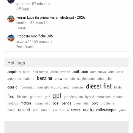
gbortolo
57 minuti fa
Off Topic
Ferrari Luce (la prima Ferrari elettrica) - 2026
omniae
58 minuti fa
Ferrari
Proposte modifiche CdS
arizona77
59 minuti fa
Zona Franca
Hot Tags
acquisto
aiuto
audi
auto
alfa romeo
assicurazione
auto nuova
auto usata
benzina
bmw
autoradio
batteria
cambio
cambio automatico
clio
fiat
diesel
consigli
consiglio
consiglio acquisto auto
consumi
fiesta
gpl
ford
frizione
garanzia
golf
grande punto
hybrid
mercedes
metano
motore
opel
panda
polo
motogp
nissan
olio
pneumatici
problema
usato
renault
volkswagen
toyota
punto
seat
subaru
suv
suzuki
yaris