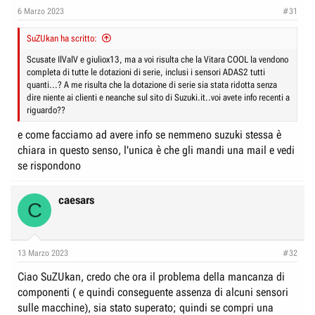
e
n
6 Marzo 2023
#31
D
i
i
SuZUkan ha scritto:
z
s
i
Scusate IlValV e giuliox13, ma a voi risulta che la Vitara COOL la vendono
c
completa di tutte le dotazioni di serie, inclusi i sensori ADAS2 tutti
o
quanti...? A me risulta che la dotazione di serie sia stata ridotta senza
u
dire niente ai clienti e neanche sul sito di Suzuki.it..voi avete info recenti a
s
riguardo??
s
e come facciamo ad avere info se nemmeno suzuki stessa è
i
chiara in questo senso, l'unica è che gli mandi una mail e vedi
o
se rispondono
n
e
caesars
C
13 Marzo 2023
#32
Ciao SuZUkan, credo che ora il problema della mancanza di
componenti ( e quindi conseguente assenza di alcuni sensori
sulle macchine), sia stato superato; quindi se compri una