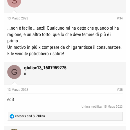
S
13 Marzo 2023
#34
...non è facile ...anzi! Qualcuno mi ha detto che quando si ha
ragione, e un altro torto, quello che deve temere di più è il
primo ...
Un motivo in più x comprare da chi garantisce il consumatore.
E le vendite potrebbero risalire!
giuliox13_1687959275
G
0
13 Marzo 2023
#35
edit
Ultima modifica:
15 Marzo 2023
R
caesars
and
SuZUkan
e
a