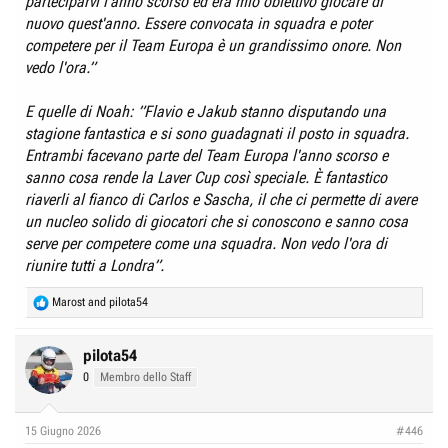
parteciparvi l'anno scorso ed era mio obiettivo giocare di
nuovo quest'anno. Essere convocata in squadra e poter
competere per il Team Europa è un grandissimo onore. Non
vedo l'ora.”
E quelle di Noah:
”Flavio e Jakub stanno disputando una
stagione fantastica e si sono guadagnati il posto in squadra.
Entrambi facevano parte del Team Europa l'anno scorso e
sanno cosa rende la Laver Cup così speciale. È fantastico
riaverli al fianco di Carlos e Sascha, il che ci permette di avere
un nucleo solido di giocatori che si conoscono e sanno cosa
serve per competere come una squadra. Non vedo l'ora di
riunire tutti a Londra”.
R
Marost
and
pilota54
e
a
c
pilota54
t
0
Membro dello Staff
i
o
n
15 Giugno 2026
#446
s