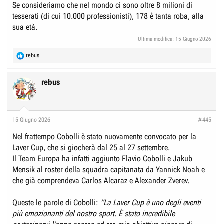
Se consideriamo che nel mondo ci sono oltre 8 milioni di
tesserati (di cui 10.000 professionisti), 178 è tanta roba, alla
sua età.
Ultima modifica:
15 Giugno 2026
R
rebus
e
a
c
rebus
t
i
o
n
15 Giugno 2026
#445
s
:
Nel frattempo Cobolli è stato nuovamente convocato per la
Laver Cup, che si giocherà dal 25 al 27 settembre.
Il Team Europa ha infatti aggiunto Flavio Cobolli e Jakub
Mensik al roster della squadra capitanata da Yannick Noah e
che già comprendeva Carlos Alcaraz e Alexander Zverev.
Queste le parole di Cobolli:
”La Laver Cup è uno degli eventi
più emozionanti del nostro sport. È stato incredibile