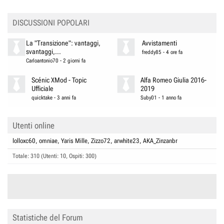
:
DISCUSSIONI POPOLARI
La "Transizione": vantaggi,
Avvistamenti
svantaggi,...
freddy85
-
4 ore fa
Carloantonio70
-
2 giorni fa
Scénic XMod - Topic
Alfa Romeo Giulia 2016-
Ufficiale
2019
quicktake
-
3 anni fa
Suby01
-
1 anno fa
Utenti online
lolloxc60
omniae
Yaris Mille
Zizzo72
arwhite23
AKA_Zinzanbr
Totale: 310 (Utenti: 10, Ospiti: 300)
Statistiche del Forum