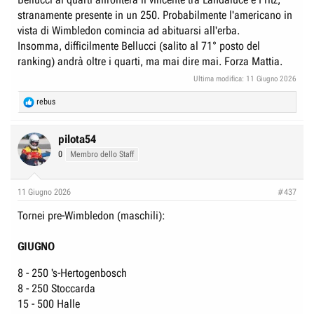
e
n
stranamente presente in un 250. Probabilmente l'americano in
D
i
vista di Wimbledon comincia ad abituarsi all'erba.
i
z
Insomma, difficilmente Bellucci (salito al 71° posto del
s
i
ranking) andrà oltre i quarti, ma mai dire mai. Forza Mattia.
c
o
Ultima modifica:
11 Giugno 2026
u
R
rebus
s
e
s
a
c
pilota54
i
t
0
Membro dello Staff
o
i
o
n
n
e
11 Giugno 2026
#437
s
:
Tornei pre-Wimbledon (maschili):
GIUGNO
8 - 250 's-Hertogenbosch
8 - 250 Stoccarda
15 - 500 Halle