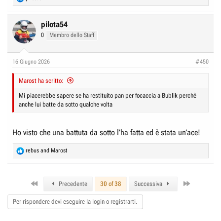
e
a
c
pilota54
t
0
Membro dello Staff
i
o
n
16 Giugno 2026
#450
s
:
Marost ha scritto:
Mi piacerebbe sapere se ha restituito pan per focaccia a Bublik perchè
anche lui batte da sotto qualche volta
Ho visto che una battuta da sotto l’ha fatta ed è stata un’ace!
R
rebus
and
Marost
e
a
c
First
Last
t
Precedente
30 of 38
Successiva
i
o
Per rispondere devi eseguire la login o registrarti.
n
s