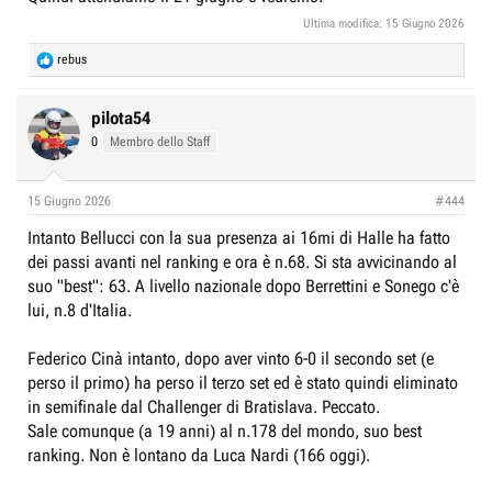
Ultima modifica:
15 Giugno 2026
R
rebus
e
a
c
pilota54
t
0
Membro dello Staff
i
o
n
15 Giugno 2026
#444
s
:
Intanto Bellucci con la sua presenza ai 16mi di Halle ha fatto
dei passi avanti nel ranking e ora è n.68. Si sta avvicinando al
suo "best": 63. A livello nazionale dopo Berrettini e Sonego c'è
lui, n.8 d'Italia.
Federico Cinà intanto, dopo aver vinto 6-0 il secondo set (e
perso il primo) ha perso il terzo set ed è stato quindi eliminato
in semifinale dal Challenger di Bratislava. Peccato.
Sale comunque (a 19 anni) al n.178 del mondo, suo best
ranking. Non è lontano da Luca Nardi (166 oggi).