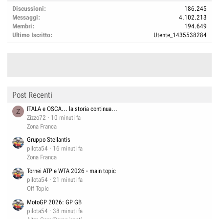
Discussioni
186.245
Messaggi
4.102.213
Membri
194.649
Ultimo Iscritto
Utente_1435538284
Post Recenti
ITALA e OSCA... la storia continua...
Z
Zizzo72
10 minuti fa
Zona Franca
Gruppo Stellantis
pilota54
16 minuti fa
Zona Franca
Tornei ATP e WTA 2026 - main topic
pilota54
21 minuti fa
Off Topic
MotoGP 2026: GP GB
pilota54
38 minuti fa