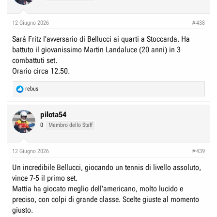
i
o
n
12 Giugno 2026
#438
s
:
Sarà Fritz l'avversario di Bellucci ai quarti a Stoccarda. Ha
battuto il giovanissimo Martin Landaluce (20 anni) in 3
combattuti set.
Orario circa 12.50.
R
rebus
e
a
c
pilota54
t
0
Membro dello Staff
i
o
n
12 Giugno 2026
#439
s
:
Un incredibile Bellucci, giocando un tennis di livello assoluto,
vince 7-5 il primo set.
Mattia ha giocato meglio dell’americano, molto lucido e
preciso, con colpi di grande classe. Scelte giuste al momento
giusto.