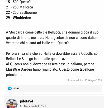
15 - 500 Queen's
21 - 250 Mallorca
22 - 250 Eastbourne
29 - Wimbledon
A Stoccarda come detto c'è Bellucci, che domani gioca il suo
quarto di finale, mentre a Hertogenbosch non ci sono italiani.
Vedremo chi ci sarà ad Halle e al Queen's.
Per ora si sa che che ad Halle ci dovrebbe essere Cobolli, con
Bellucci e Sonego iscritti alle qualificazioni.
Al Queen's non ci dovrebbe essere nessun italiano, perchè
Musetti e Darderi hano rinunciato. Questo come tabellone
principale.
Ultima modifica:
15 Giugno 2026
R
rebus
e
a
c
pilota54
t
0
Membro dello Staff