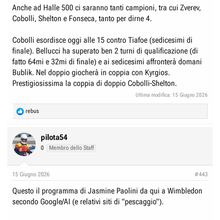
:
Anche ad Halle 500 ci saranno tanti campioni, tra cui Zverev,
Cobolli, Shelton e Fonseca, tanto per dirne 4.
Cobolli esordisce oggi alle 15 contro Tiafoe (sedicesimi di
finale). Bellucci ha superato ben 2 turni di qualificazione (di
fatto 64mi e 32mi di finale) e ai sedicesimi affronterà domani
Bublik. Nel doppio giocherà in coppia con Kyrgios.
Prestigiosissima la coppia di doppio Cobolli-Shelton.
Ultima modifica:
15 Giugno 2026
R
rebus
e
a
c
pilota54
t
0
Membro dello Staff
i
o
n
15 Giugno 2026
#443
s
:
Questo il programma di Jasmine Paolini da qui a Wimbledon
secondo Google/AI (e relativi siti di "pescaggio").