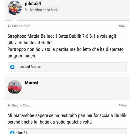
c
pilota54
t
0
Membro dello Staff
i
o
n
16 Giugno 2026
#448
s
:
Strepitoso Mattia Bellucci! Batte Bublik 7-6 6-1 e vola agli
ottavi di finale ad Halle!
Purtroppo non ho visto la partita ma ho letto che ha disputato
un gran match.
R
rebus
and
Marost
e
a
c
Marost
t
i
o
n
16 Giugno 2026
#449
s
:
Mi piacerebbe sapere se ha restituito pan per focaccia a Bublik
perchè anche lui batte da sotto qualche volta
R
pilota54