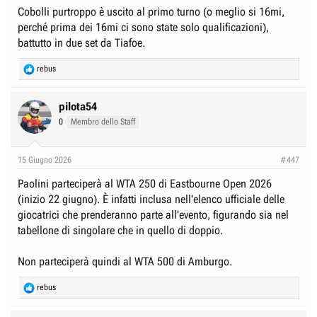
:
Cobolli purtroppo è uscito al primo turno (o meglio si 16mi,
perché prima dei 16mi ci sono state solo qualificazioni),
battutto in due set da Tiafoe.
R
rebus
e
a
c
pilota54
t
0
Membro dello Staff
i
o
n
15 Giugno 2026
#447
s
:
Paolini parteciperà al WTA 250 di Eastbourne Open 2026
(inizio 22 giugno). È infatti inclusa nell'elenco ufficiale delle
giocatrici che prenderanno parte all'evento, figurando sia nel
tabellone di singolare che in quello di doppio.
Non parteciperà quindi al WTA 500 di Amburgo.
R
rebus
e
a