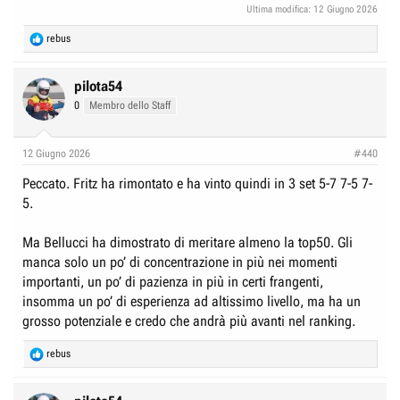
Ultima modifica:
12 Giugno 2026
R
rebus
e
a
c
pilota54
t
0
Membro dello Staff
i
o
n
12 Giugno 2026
#440
s
:
Peccato. Fritz ha rimontato e ha vinto quindi in 3 set 5-7 7-5 7-
5.
Ma Bellucci ha dimostrato di meritare almeno la top50. Gli
manca solo un po’ di concentrazione in più nei momenti
importanti, un po’ di pazienza in più in certi frangenti,
insomma un po’ di esperienza ad altissimo livello, ma ha un
grosso potenziale e credo che andrà più avanti nel ranking.
R
rebus
e
a
c