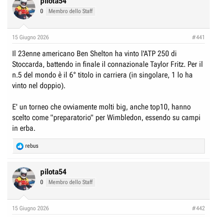
pilota54
t
0
Membro dello Staff
i
o
n
15 Giugno 2026
#441
s
:
Il 23enne americano Ben Shelton ha vinto l'ATP 250 di
Stoccarda, battendo in finale il connazionale Taylor Fritz. Per il
n.5 del mondo è il 6° titolo in carriera (in singolare, 1 lo ha
vinto nel doppio).
E' un torneo che ovviamente molti big, anche top10, hanno
scelto come "preparatorio" per Wimbledon, essendo su campi
in erba.
R
rebus
e
a
c
pilota54
t
0
Membro dello Staff
i
o
n
15 Giugno 2026
#442
s