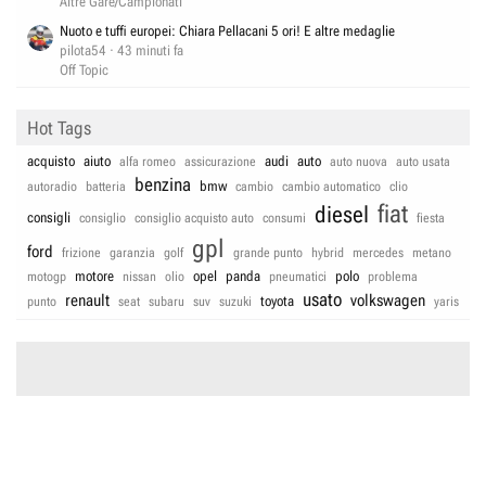
Altre Gare/Campionati
Nuoto e tuffi europei: Chiara Pellacani 5 ori! E altre medaglie
pilota54
43 minuti fa
Off Topic
Hot Tags
acquisto
aiuto
audi
auto
alfa romeo
assicurazione
auto nuova
auto usata
benzina
bmw
autoradio
batteria
cambio
cambio automatico
clio
fiat
diesel
consigli
consiglio
consiglio acquisto auto
consumi
fiesta
gpl
ford
frizione
garanzia
golf
grande punto
hybrid
mercedes
metano
motore
opel
panda
polo
motogp
nissan
olio
pneumatici
problema
usato
renault
volkswagen
toyota
punto
seat
subaru
suv
suzuki
yaris