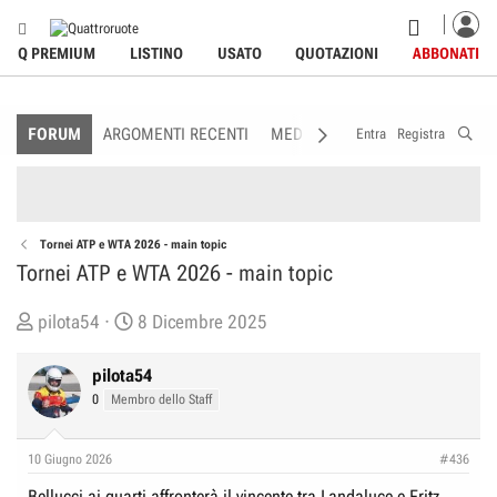
Q PREMIUM
LISTINO
USATO
QUOTAZIONI
ABBONATI
FORUM
ARGOMENTI RECENTI
MEDIA
MEMBRI
REGOLAME
Entra
Registra
Tornei ATP e WTA 2026 - main topic
Tornei ATP e WTA 2026 - main topic
C
D
pilota54
8 Dicembre 2025
r
a
e
t
pilota54
a
a
0
Membro dello Staff
t
d
o
i
10 Giugno 2026
#436
r
I
Bellucci ai quarti affronterà il vincente tra Landaluce e Fritz,