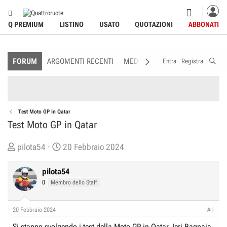
Q PREMIUM
LISTINO
USATO
QUOTAZIONI
ABBONATI
FORUM
ARGOMENTI RECENTI
MEDIA
MEMBRI
REGOLAME
Entra
Registra
Test Moto GP in Qatar
Test Moto GP in Qatar
C
D
pilota54
20 Febbraio 2024
r
a
e
t
pilota54
a
a
0
Membro dello Staff
t
d
o
i
20 Febbraio 2024
#1
r
I
Si stanno svolgendo i test della Moto GP in Qatar. Ieri Bagnaia