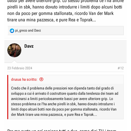
bassi per avere ulteriore grip. Lo stesso problema ce l'ha anche
pirelli in sbk, hanno dovuto introdurre i limiti dopo alcuni botti
non da poco per gomma stallonata, ricordo Van der Mark
tirare una mina pazzesca, e pure Rea e Toprak...
R
pi_greco
and
Davz
e
a
c
Davz
t
i
o
n
23 Febbraio 2024
#12
s
:
drusus ha scritto:
Credo che il problema delle pressioni non dipenda tanto dal grado di
sviluppo a cui è arrivato il costruttore quanto dalla tendenza dei team ad
avvicinarsi a limiti pericolosamente bassi per avere ulteriore grip. Lo
stesso problema ce l'ha anche pirelli in sbk, hanno dovuto introdurre i
limiti dopo alcuni botti non da poco per gomma stallonata, ricordo Van
der Mark tirare una mina pazzesca, e pure Rea e Toprak...