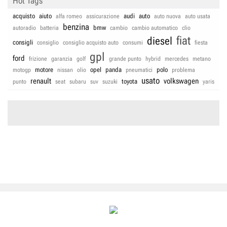
Hot Tags
acquisto
aiuto
audi
auto
alfa romeo
assicurazione
auto nuova
auto usata
benzina
bmw
autoradio
batteria
cambio
cambio automatico
clio
fiat
diesel
consigli
consiglio
consiglio acquisto auto
consumi
fiesta
gpl
ford
frizione
garanzia
golf
grande punto
hybrid
mercedes
metano
motore
opel
panda
polo
motogp
nissan
olio
pneumatici
problema
usato
renault
volkswagen
toyota
punto
seat
subaru
suv
suzuki
yaris