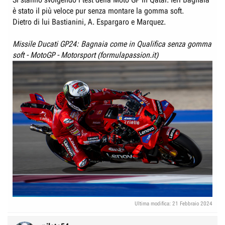
e
n
è stato il più veloce pur senza montare la gomma soft.
D
i
Dietro di lui Bastianini, A. Espargaro e Marquez.
i
z
s
i
Missile Ducati GP24: Bagnaia come in Qualifica senza gomma
c
o
soft - MotoGP - Motorsport (formulapassion.it)
u
s
s
i
o
n
e
Ultima modifica:
21 Febbraio 2024