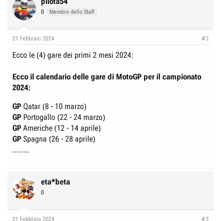
pilota54
0
Membro dello Staff
21 Febbraio 2024
#2
Ecco le (4) gare dei primi 2 mesi 2024:
Ecco il
calendario
delle gare di
MotoGP
per il campionato
2024
:
GP
Qatar (8 - 10 marzo)
GP
Portogallo (22 - 24 marzo)
GP
Americhe (12 - 14 aprile)
GP
Spagna (26 - 28 aprile)
……..
eta*beta
0
21 Febbraio 2024
#3