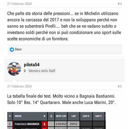
n
21 Febbraio 2024
#4
s
:
Che palle sta storia delle pressioni... se in Michelin utilizzano
ancora la carcassa del 2017 e non la sviluppano perchè non
sanno se subentrerà Pirelli.... beh che se ne vadano subito o
investano soldi perchè non si può condizionare uno sport sulle
scelte economiche di un fornitore.
R
Davz
e
a
c
pilota54
t
0
Membro dello Staff
i
o
n
21 Febbraio 2024
#5
s
:
La tabella finale dei test. Molto vicino a Bagnaia Bastianini.
Solo 10° Bez. 14° Quartararo. Male anche Luca Marini, 20°.