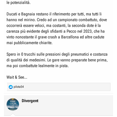
le potenzialità.
Ducati e Bagnaia restano il riferimento per tutti, ma tutti li
hanno nel mirino. Credo ad un campionato combattuto, dove
occorrerà essere veloci, ma costanti, la seconda dote è la
carenza più evidente degli sfidanti a Pecco nel 2023, che ha
vinto nonostante il grave crash a Barcellona ed altre cadute
mai pubblicamente chiarite.
Spero in 0 trucchi sulle pressioni degli pneumatici e costanza
di qualità dei medesimi. Le gare vanno preparate bene prima,
ma poi combattute lealmente in pista.
Wait & See...
R
pilota54
e
a
c
Divergent
t
i
o