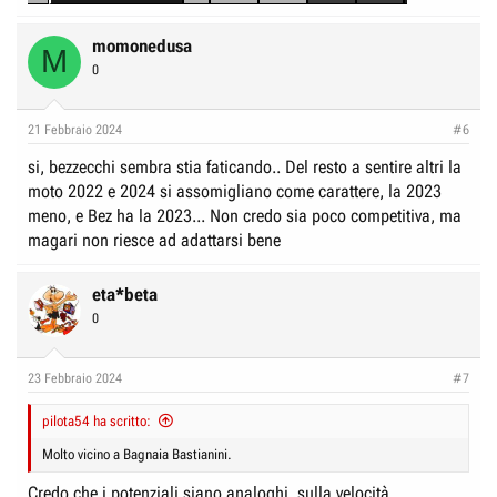
momonedusa
M
0
21 Febbraio 2024
#6
si, bezzecchi sembra stia faticando.. Del resto a sentire altri la
moto 2022 e 2024 si assomigliano come carattere, la 2023
meno, e Bez ha la 2023... Non credo sia poco competitiva, ma
magari non riesce ad adattarsi bene
eta*beta
0
23 Febbraio 2024
#7
pilota54 ha scritto:
Molto vicino a Bagnaia Bastianini.
Credo che i potenziali siano analoghi, sulla velocità,