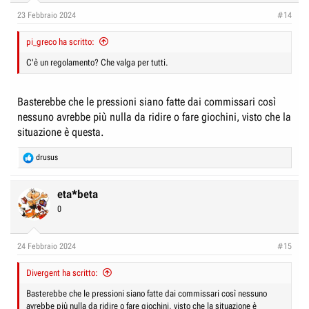
23 Febbraio 2024
#14
pi_greco ha scritto:
C'è un regolamento? Che valga per tutti.
Basterebbe che le pressioni siano fatte dai commissari così
nessuno avrebbe più nulla da ridire o fare giochini, visto che la
situazione è questa.
R
drusus
e
a
c
eta*beta
t
0
i
o
n
24 Febbraio 2024
#15
s
:
Divergent ha scritto:
Basterebbe che le pressioni siano fatte dai commissari così nessuno
avrebbe più nulla da ridire o fare giochini, visto che la situazione è