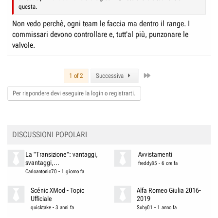
questa.
Non vedo perchè, ogni team le faccia ma dentro il range. I
commissari devono controllare e, tutt'al più, punzonare le
valvole.
Last
1 of 2
Successiva
Per rispondere devi eseguire la login o registrarti.
DISCUSSIONI POPOLARI
La "Transizione": vantaggi,
Avvistamenti
svantaggi,...
freddy85
-
6 ore fa
Carloantonio70
-
1 giorno fa
Scénic XMod - Topic
Alfa Romeo Giulia 2016-
Ufficiale
2019
quicktake
-
3 anni fa
Suby01
-
1 anno fa