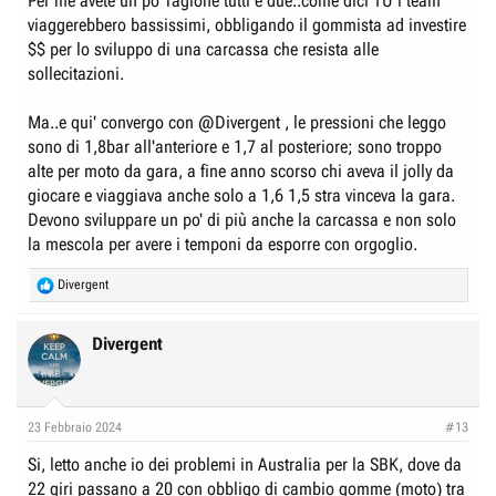
Per me avete un po' ragione tutti e due..come dici TU i team
viaggerebbero bassissimi, obbligando il gommista ad investire
$$ per lo sviluppo di una carcassa che resista alle
sollecitazioni.
Ma..e qui' convergo con
@Divergent
, le pressioni che leggo
sono di 1,8bar all'anteriore e 1,7 al posteriore; sono troppo
alte per moto da gara, a fine anno scorso chi aveva il jolly da
giocare e viaggiava anche solo a 1,6 1,5 stra vinceva la gara.
Devono sviluppare un po' di più anche la carcassa e non solo
la mescola per avere i temponi da esporre con orgoglio.
R
Divergent
e
a
c
Divergent
t
i
o
n
23 Febbraio 2024
#13
s
:
Si, letto anche io dei problemi in Australia per la SBK, dove da
22 giri passano a 20 con obbligo di cambio gomme (moto) tra