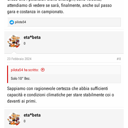
attendiamo di vedere se sarà, finalmente, anche sul passo
gara e costanza in campionato.
R
pilota54
e
a
c
eta*beta
t
0
i
o
n
23 Febbraio 2024
#8
s
:
pilota54 ha scritto:
Solo 10° Bez.
Sappiamo con ragionevole certezza che abbia sufficienti
capacità e condizioni climatiche per stare stabilmente coi o
davanti ai primi.
eta*beta
0