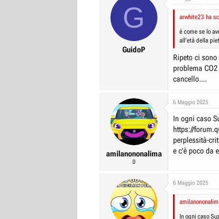
G
t
i
arwhite23 ha scr
o
n
è come se lo av
s
all'età della pie
:
GuidoP
Ripeto ci sono 
problema CO2 
cancello....
6 Maggio 2025
In ogni caso S
https://forum.q
perplessità-cr
e c'è poco da 
amilanononalima
0
6 Maggio 2025
amilanononalima
In ogni caso Suz