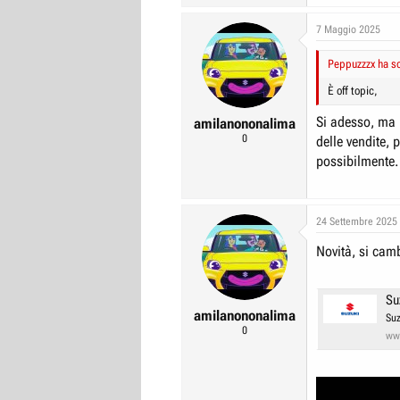
7 Maggio 2025
Peppuzzzx ha sc
È off topic,
Si adesso, ma n
amilanononalima
0
delle vendite, p
possibilmente.
24 Settembre 2025
Novità, si camb
Su
amilanononalima
Suz
0
ww