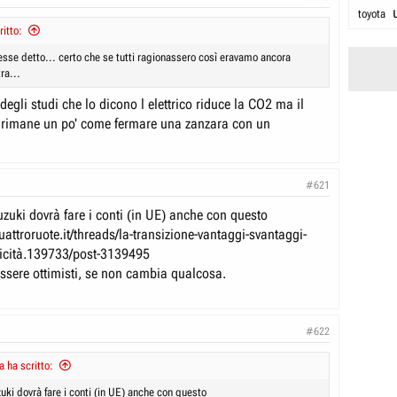
toyota
itto:
esse detto... certo che se tutti ragionassero così eravamo ancora
tra...
degli studi che lo dicono l elettrico riduce la CO2 ma il
rimane un po' come fermare una zanzara con un
#621
uzuki dovrà fare i conti (in UE) anche con questo
uattroruote.it/threads/la-transizione-vantaggi-svantaggi-
iticità.139733/post-3139495
essere ottimisti, se non cambia qualcosa.
#622
 ha scritto:
uki dovrà fare i conti (in UE) anche con questo