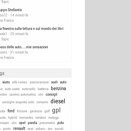
f Topic
uppo Stellantis
zzo72
14 minuti fa
na Franca
a finestra sulla lettura e sul mondo dei libri
reak1
25 minuti fa
f Topic
 peso delle auto....mie sensazioni
orern
31 minuti fa
na Franca
ags
aiuto
audi
auto
alfa romeo
assicurazione
benzina
va
auto usata
autoradio
batteria
consigli
ambio
cambio automatico
clio
diesel
consiglio acquisto auto
consumi
gpl
ford
iesta
frizione
garanzia
golf
unto
hybrid
mercedes
metano
motogp
opel
panda
polo
nissan
olio
pneumatici
renault
a
punto
seat
subaru
suv
suzuki