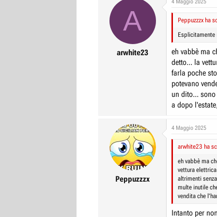
4 Maggio 2025
A
r
I
Peppuzzzx ha sc
e
n
D
i
Esplicitamente 
i
z
eh vabbè ma ch
arwhite23
s
i
detto... la vett
c
o
farla poche sto
u
potevano vende
s
un dito... sono
s
a dopo l'estat
i
o
4 Maggio 2025
n
arwhite23 ha scr
e
eh vabbè ma che
vettura elettric
Peppuzzzx
altrimenti senz
multe inutile ch
vendita che l'h
Intanto per non