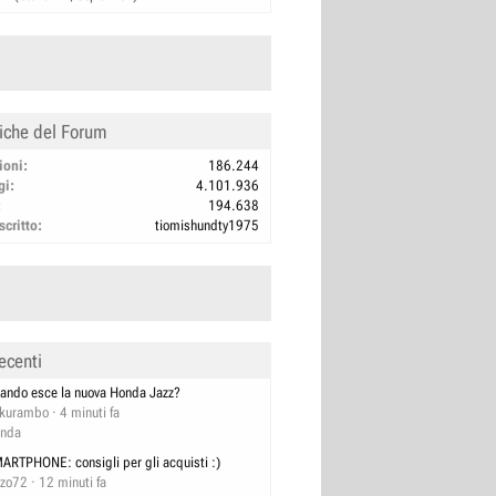
tiche del Forum
ioni
186.244
gi
4.101.936
194.638
scritto
tiomishundty1975
ecenti
ando esce la nuova Honda Jazz?
kurambo
4 minuti fa
nda
ARTPHONE: consigli per gli acquisti :)
zzo72
12 minuti fa