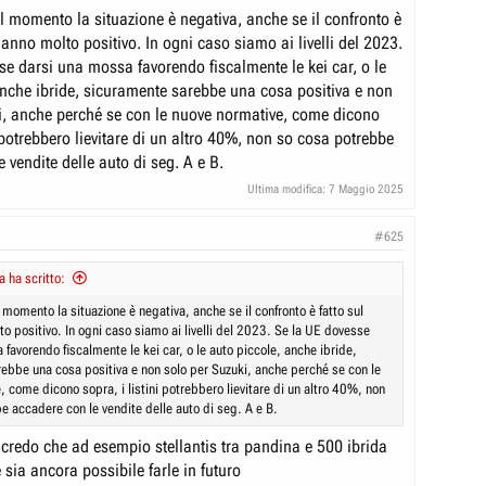
il momento la situazione è negativa, anche se il confronto è
 anno molto positivo. In ogni caso siamo ai livelli del 2023.
se darsi una mossa favorendo fiscalmente le kei car, o le
anche ibride, sicuramente sarebbe una cosa positiva e non
i, anche perché se con le nuove normative, come dicono
i potrebbero lievitare di un altro 40%, non so cosa potrebbe
 vendite delle auto di seg. A e B.
Ultima modifica:
7 Maggio 2025
#625
 ha scritto:
 momento la situazione è negativa, anche se il confronto è fatto sul
o positivo. In ogni caso siamo ai livelli del 2023. Se la UE dovesse
favorendo fiscalmente le kei car, o le auto piccole, anche ibride,
ebbe una cosa positiva e non solo per Suzuki, anche perché se con le
 come dicono sopra, i listini potrebbero lievitare di un altro 40%, non
e accadere con le vendite delle auto di seg. A e B.
 credo che ad esempio stellantis tra pandina e 500 ibrida
sia ancora possibile farle in futuro