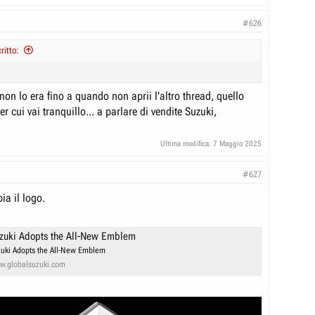
#626
ritto:
on lo era fino a quando non aprii l'altro thread, quello
er cui vai tranquillo... a parlare di vendite Suzuki,
Ultima modifica:
7 Maggio 2025
#627
ia il logo.
zuki Adopts the All-New Emblem
uki Adopts the All-New Emblem
w.globalsuzuki.com