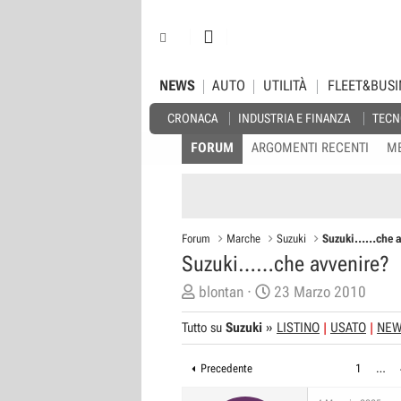
NEWS
AUTO
UTILITÀ
FLEET&BUSI
CRONACA
INDUSTRIA E FINANZA
TECN
FORUM
ARGOMENTI RECENTI
M
Forum
Marche
Suzuki
Suzuki……che a
Suzuki……che avvenire?
C
D
blontan
23 Marzo 2010
r
a
Tutto su
Suzuki
»
LISTINO
USATO
NE
e
t
a
a
Precedente
1
…
t
d
o
i