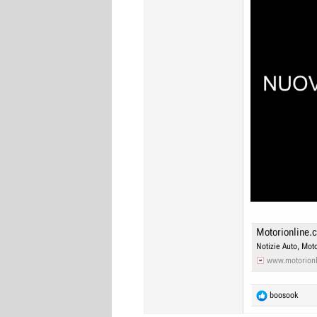
Motorionline.
Notizie Auto, Moto
www.motorion
R
boosook
e