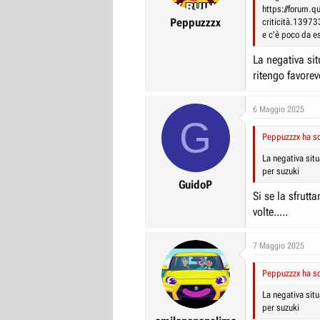
https://forum.qu
Peppuzzzx
criticità.1397
e c'è poco da e
La negativa sit
ritengo favorev
6 Maggio 2025
G
Peppuzzzx ha sc
La negativa situ
per suzuki
GuidoP
Si se la sfrut
volte.....
7 Maggio 2025
Peppuzzzx ha sc
La negativa situ
per suzuki