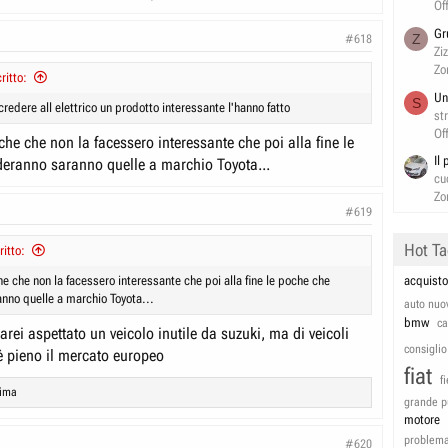
Of
Gr
Z
#618
Zi
Zo
ritto:
Un
S
credere all elettrico un prodotto interessante l'hanno fatto
st
Of
he che non la facessero interessante che poi alla fine le
Il
eranno saranno quelle a marchio Toyota...
cu
Zo
#619
Hot T
itto:
e che non la facessero interessante che poi alla fine le poche che
acquisto
nno quelle a marchio Toyota...
auto nuo
bmw
c
rei aspettato un veicolo inutile da suzuki, ma di veicoli
consiglio
i è pieno il mercato europeo
fiat
f
lima
grande p
motore
problem
#620