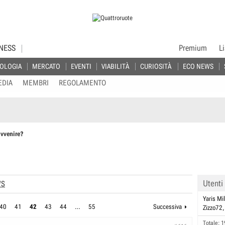
NESS
Premium
L
OLOGIA
MERCATO
EVENTI
VIABILITÀ
CURIOSITÀ
ECO NEWS
EDIA
MEMBRI
REGOLAMENTO
vvenire?
Utenti
WS
Yaris Mil
40
41
42
43
44
…
55
Successiva
Zizzo72
Totale: 1