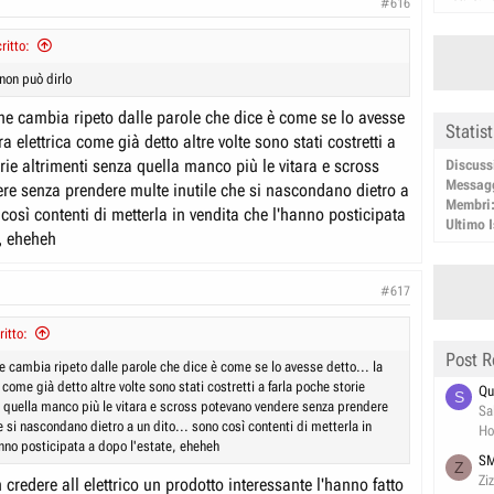
#616
ritto:
non può dirlo
e cambia ripeto dalle parole che dice è come se lo avesse
Statis
ura elettrica come già detto altre volte sono stati costretti a
rie altrimenti senza quella manco più le vitara e scross
Discuss
Messag
re senza prendere multe inutile che si nascondano dietro a
Membri
 così contenti di metterla in vendita che l'hanno posticipata
Ultimo I
e, eheheh
#617
itto:
Post R
 cambia ripeto dalle parole che dice è come se lo avesse detto... la
a come già detto altre volte sono stati costretti a farla poche storie
Qu
S
a quella manco più le vitara e scross potevano vendere senza prendere
Sa
e si nascondano dietro a un dito... sono così contenti di metterla in
Ho
anno posticipata a dopo l'estate, eheheh
SM
Z
Zi
 credere all elettrico un prodotto interessante l'hanno fatto