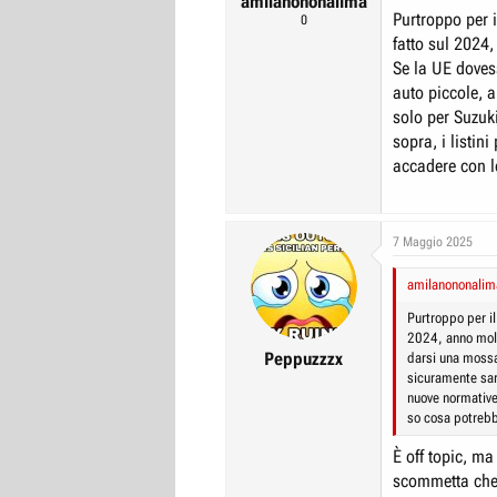
amilanononalima
Purtroppo per 
0
fatto sul 2024,
Se la UE doves
auto piccole, 
solo per Suzuk
sopra, i listin
accadere con le
7 Maggio 2025
amilanononalima
Purtroppo per il
2024, anno molt
Peppuzzzx
darsi una mossa 
sicuramente sar
nuove normative,
so cosa potrebb
È off topic, ma
scommetta che 