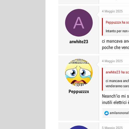
4 Maggio 2025
A
Peppuzzzx ha sc
Intanto per non 
ci mancava anc
arwhite23
poche che vend
4 Maggio 2025
arwhite23 ha scr
ci mancava anch
venderanno sara
Peppuzzzx
Neanch'io mi sa
inutili elettric
R
amilanonona
e
a
c
5 Maggio 2025