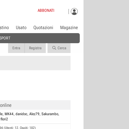
ABBONATI
istino
Usato
Quotazioni
Magazine
SPORT
Entra
Registra
Cerca
 online
le
MK44
danidoc
Alez79
Sakurambo
flori2
94 (Utenti: 12, Ospiti: 182)