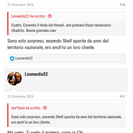
e
n
23 Dicembre 2024
#46
D
i
i
Leonardo22 ha scritto:
z
s
i
Esatto. Essendo il titolo del thread, non pensavo fosse necessario
c
ribadirlo. Buona giornata ciao
o
u
Sono solo sorpreso, essendo Shell sparita da anni dal
s
territorio nazionale, ero anch'io un loro cliente.
s
R
Leonardo22
i
e
o
a
n
c
Leonardo22
t
e
i
o
n
23 Dicembre 2024
#47
s
:
eta*beta ha scritto:
Sono solo sorpreso, essendo Shell sparita da anni dal territorio nazionale,
ero anch'io un loro cliente.
Ma certo. Ti svelo il mistero: sono in CH