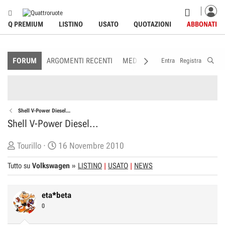
Q PREMIUM
LISTINO
USATO
QUOTAZIONI
ABBONATI
FORUM
ARGOMENTI RECENTI
MEDIA
MEMBRI
REGOLAME
Entra
Registra
Shell V-Power Diesel...
Shell V-Power Diesel...
C
D
Tourillo
16 Novembre 2010
r
a
Tutto su
Volkswagen
»
LISTINO
USATO
NEWS
e
t
a
a
t
d
eta*beta
o
i
0
r
I