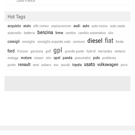
Zona Franca
Hot Tags
acquisto
aiuto
audi
auto
alfa romeo
assicurazione
auto nuova
auto usata
benzina
bmw
autoradio
batteria
cambio
cambio automatico
clio
fiat
diesel
consigli
consiglio
consiglio acquisto auto
consumi
fiesta
gpl
ford
frizione
garanzia
golf
grande punto
hybrid
mercedes
metano
motore
opel
panda
polo
motogp
nissan
olio
pneumatici
problema
usato
renault
volkswagen
toyota
punto
seat
subaru
suv
suzuki
yaris