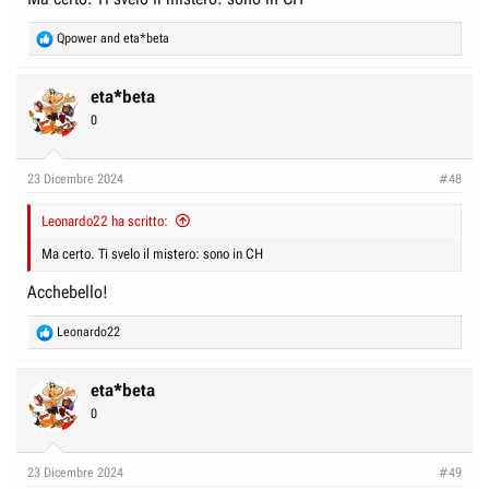
R
Qpower
and
eta*beta
e
a
c
eta*beta
t
0
i
o
n
23 Dicembre 2024
#48
s
:
Leonardo22 ha scritto:
Ma certo. Ti svelo il mistero: sono in CH
Acchebello!
R
Leonardo22
e
a
c
eta*beta
t
0
i
o
n
23 Dicembre 2024
#49
s