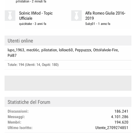
pilistation
-
2 minuti fa
Scénic XMod - Topic
Alfa Romeo Giulia 2016-
Ufficiale
2019
quicktake
-
3 anni fa
Suby01
-
1 anno fa
Utenti online
lupo_1963
mec66c
pilistation
lolloxc60
Peppuzzzx
OttoValvole-Fire
Pol87
Totale: 194 (Utenti: 14, Ospiti: 180)
Statistiche del Forum
Discussioni
186.241
Messaggi
4.101.286
Membri
194.620
Ultimo Iscritto
Utente_2709274851