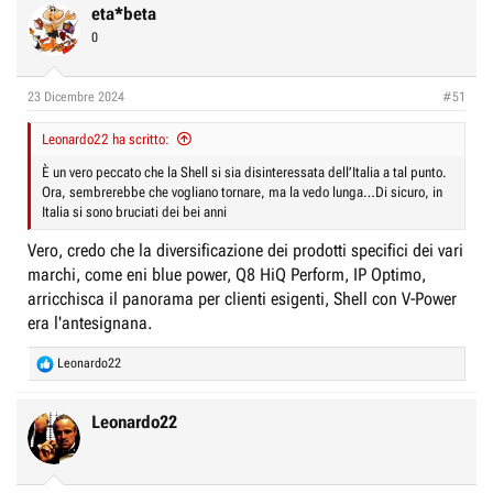
eta*beta
0
23 Dicembre 2024
#51
Leonardo22 ha scritto:
È un vero peccato che la Shell si sia disinteressata dell’Italia a tal punto.
Ora, sembrerebbe che vogliano tornare, ma la vedo lunga…Di sicuro, in
Italia si sono bruciati dei bei anni
Vero, credo che la diversificazione dei prodotti specifici dei vari
marchi, come eni blue power, Q8 HiQ Perform, IP Optimo,
arricchisca il panorama per clienti esigenti, Shell con V-Power
era l'antesignana.
R
Leonardo22
e
a
c
Leonardo22
t
i
o