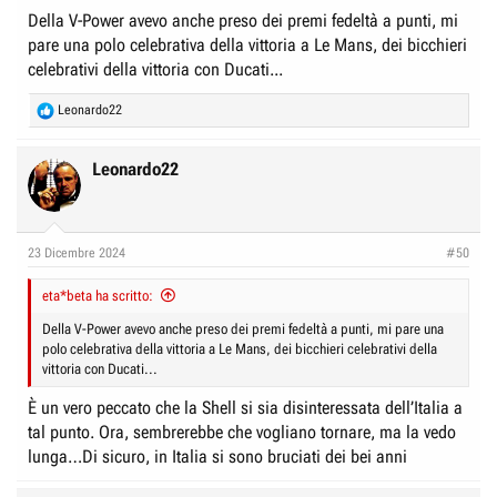
:
Della V-Power avevo anche preso dei premi fedeltà a punti, mi
pare una polo celebrativa della vittoria a Le Mans, dei bicchieri
celebrativi della vittoria con Ducati...
R
Leonardo22
e
a
c
Leonardo22
t
i
o
n
23 Dicembre 2024
#50
s
:
eta*beta ha scritto:
Della V-Power avevo anche preso dei premi fedeltà a punti, mi pare una
polo celebrativa della vittoria a Le Mans, dei bicchieri celebrativi della
vittoria con Ducati...
È un vero peccato che la Shell si sia disinteressata dell’Italia a
tal punto. Ora, sembrerebbe che vogliano tornare, ma la vedo
lunga…Di sicuro, in Italia si sono bruciati dei bei anni