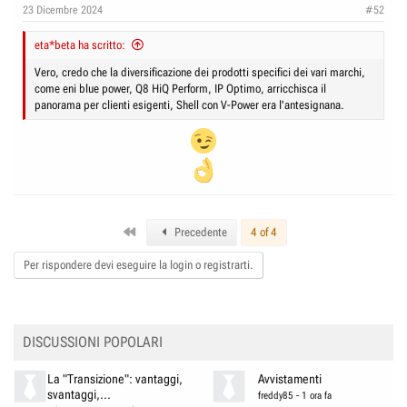
n
23 Dicembre 2024
#52
s
:
eta*beta ha scritto:
Vero, credo che la diversificazione dei prodotti specifici dei vari marchi,
come eni blue power, Q8 HiQ Perform, IP Optimo, arricchisca il
panorama per clienti esigenti, Shell con V-Power era l'antesignana.
First
Precedente
4 of 4
Per rispondere devi eseguire la login o registrarti.
DISCUSSIONI POPOLARI
La "Transizione": vantaggi,
Avvistamenti
svantaggi,...
freddy85
-
1 ora fa