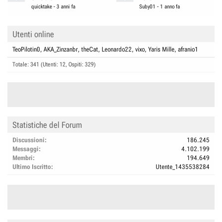
quicktake
-
3 anni fa
Suby01
-
1 anno fa
Utenti online
TeoPilotin0
AKA_Zinzanbr
theCat
Leonardo22
vixo
Yaris Mille
afranio1
Totale: 341 (Utenti: 12, Ospiti: 329)
Statistiche del Forum
Discussioni
186.245
Messaggi
4.102.199
Membri
194.649
Ultimo Iscritto
Utente_1435538284