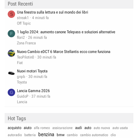
Post Recenti
Una finestra sulla lettura e sul mondo dei libri
S
streak1
4 minuti fa
Off Topic
1 luglio 2024: aumento canone Telepass e soluzioni alternative
F
flori2
26 minuti fa
Zona Franca
Nuovo Cambio eDCT 6 Marce Stellantis ecco come funziona
TeoPilotin0
30 minuti fa
Fiat
Nuovi motori Toyota
gnpb
30 minuti fa
Toyota
Lancia Gamma 2026
G
GuidoP
37 minuti fa
Lancia
Hot Tags
acquisto
aiuto
audi
auto
alfa romeo
assicurazione
auto nuova
auto usata
benzina
bmw
autoradio
batteria
cambio
cambio automatico
clio