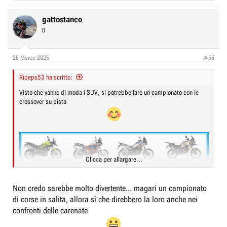
e
a
c
gattostanco
t
0
i
o
n
25 Marzo 2025
#55
s
:
Ripeps53 ha scritto:
Visto che vanno di moda i SUV, si potrebbe fare un campionato con le
crossover su pista
Clicca per allargare...
Non credo sarebbe molto divertente... magari un campionato
di corse in salita, allora sì che direbbero la loro anche nei
confronti delle carenate