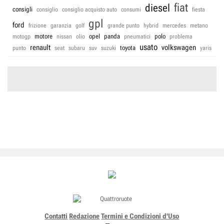
fiat
diesel
consigli
consiglio
consiglio acquisto auto
consumi
fiesta
gpl
ford
frizione
garanzia
golf
grande punto
hybrid
mercedes
metano
motore
opel
panda
polo
motogp
nissan
olio
pneumatici
problema
usato
renault
volkswagen
toyota
punto
seat
subaru
suv
suzuki
yaris
Contatti
Redazione
Termini e Condizioni d'Uso