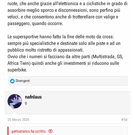
ruote, che anche grazie all'elettronica e a ciclistiche in grado di
assorbire meglio sporco e disconnessioni, sono perfino più
veloci, e che consentono anche di trotterellare con valige e
passeggero, quando occorre.
Le supersportive hanno fatto la fine delle moto da cross:
sempre più specialistiche e destinate solo alle piste e ad un
pubblico molto ristretto di appassionati.
Ovvio che i numeri si facciano da altre parti (Multistrada, GS,
Africa Twin) quindi anche gli investimenti si riducono sulle
superbike.
R
Divergent
e
a
c
nafnlaus
t
0
i
o
n
25 Marzo 2025
#56
s
:
gattostanco ha scritto: