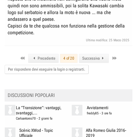
quindi non sono ammissibili, poi la solita Kawasaki cambia
logo sul serbatoio e allora la moto è nuova ... ma che
andassero a quel paese.
Capisci da te che qualcosa non funziona nella gestione della
competizione.
Ultima modifica:
25 Marzo 2025
First
Last
Precedente
4 of 20
Successiva
Per rispondere devi eseguire la login o registrarti.
DISCUSSIONI POPOLARI
La "Transizione": vantaggi,
Avvistamenti
svantaggi,...
freddy85
-
3 ore fa
Carloantonio70
-
2 giorni fa
Scénic XMod - Topic
Alfa Romeo Giulia 2016-
Ufficiale
2019