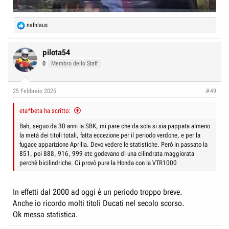
R
nafnlaus
e
a
c
pilota54
t
0
Membro dello Staff
i
o
n
25 Febbraio 2025
#49
s
:
eta*beta ha scritto:
Bah, seguo da 30 anni la SBK, mi pare che da sola si sia pappata almeno
la metà dei titoli totali, fatta eccezione per il periodo verdone, e per la
fugace apparizione Aprilia. Devo vedere le statistiche. Però in passato la
851, poi 888, 916, 999 etc godevano di una cilindrata maggiorata
perchè bicilindriche. Ci provò pure la Honda con la VTR1000
In effetti dal 2000 ad oggi è un periodo troppo breve.
Anche io ricordo molti titoli Ducati nel secolo scorso.
Ok messa statistica.