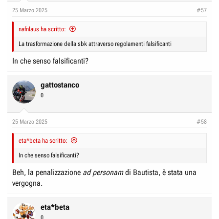
25 Marzo 2025
#57
nafnlaus ha scritto:
La trasformazione della sbk attraverso regolamenti falsificanti
In che senso falsificanti?
gattostanco
0
25 Marzo 2025
#58
eta*beta ha scritto:
In che senso falsificanti?
Beh, la penalizzazione
ad personam
di Bautista, è stata una
vergogna.
eta*beta
0