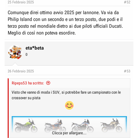
25 Febbraio 2025
#52
s
:
Comunque direi ottimo avvio 2025 per Iannone. Va via da
Philip Island con un secondo e un terzo posto, due podi e il
terzo posto nel mondiale dietro ai due piloti ufficiali Ducati.
Meglio di così non poteva esordire.
eta*beta
0
26 Febbraio 2025
#53
Ripeps53 ha scritto:
Visto che vanno di moda i SUV, si potrebbe fare un campionato con le
crossover su pista
Clicca per allargare...