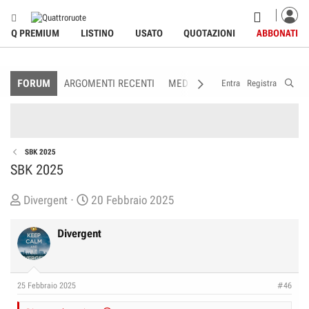
Q PREMIUM
LISTINO
USATO
QUOTAZIONI
ABBONATI
FORUM
ARGOMENTI RECENTI
MEDIA
MEMBRI
REGOLAME
Entra
Registra
SBK 2025
SBK 2025
C
D
Divergent
20 Febbraio 2025
r
a
e
t
Divergent
a
a
t
d
o
i
25 Febbraio 2025
#46
r
I