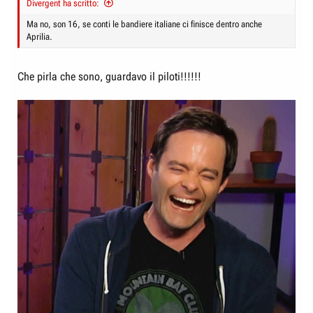
Divergent ha scritto:
e
n
D
i
Ma no, son 16, se conti le bandiere italiane ci finisce dentro anche
Aprilia.
i
z
s
i
c
o
Che pirla che sono, guardavo il piloti!!!!!!
u
s
s
i
o
n
e