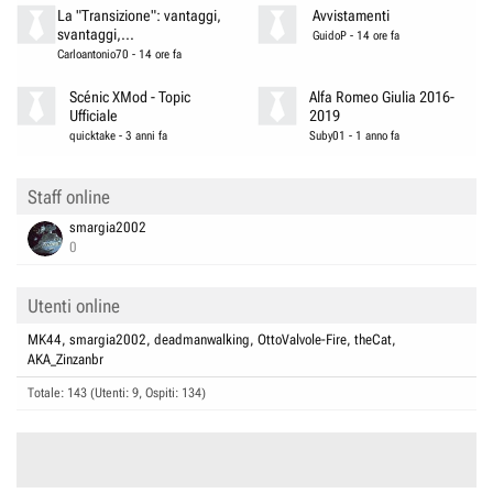
La "Transizione": vantaggi,
Avvistamenti
svantaggi,...
GuidoP
-
14 ore fa
Carloantonio70
-
14 ore fa
Scénic XMod - Topic
Alfa Romeo Giulia 2016-
Ufficiale
2019
quicktake
-
3 anni fa
Suby01
-
1 anno fa
Staff online
smargia2002
0
Utenti online
MK44
smargia2002
deadmanwalking
OttoValvole-Fire
theCat
AKA_Zinzanbr
Totale: 143 (Utenti: 9, Ospiti: 134)