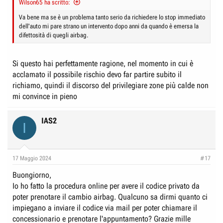
Wilson65 ha scritto:
e
n
D
i
Va bene ma se è un problema tanto serio da richiedere lo stop immediato
dell'auto mi pare strano un intervento dopo anni da quando è emersa la
i
z
difettosità di quegli airbag.
s
i
c
o
Si questo hai perfettamente ragione, nel momento in cui è
u
acclamato il possibile rischio devo far partire subito il
s
richiamo, quindi il discorso del privilegiare zone più calde non
s
mi convince in pieno
i
o
IAS2
n
I
e
17 Maggio 2024
#17
Buongiorno,
Io ho fatto la procedura online per avere il codice privato da
poter prenotare il cambio airbag. Qualcuno sa dirmi quanto ci
impiegano a inviare il codice via mail per poter chiamare il
concessionario e prenotare l'appuntamento? Grazie mille