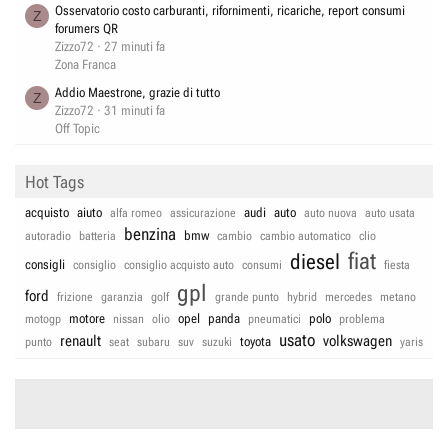
Osservatorio costo carburanti, rifornimenti, ricariche, report consumi
Z
forumers QR
Zizzo72
27 minuti fa
Zona Franca
Addio Maestrone, grazie di tutto
Z
Zizzo72
31 minuti fa
Off Topic
Hot Tags
acquisto
aiuto
audi
auto
alfa romeo
assicurazione
auto nuova
auto usata
benzina
bmw
autoradio
batteria
cambio
cambio automatico
clio
fiat
diesel
consigli
consiglio
consiglio acquisto auto
consumi
fiesta
gpl
ford
frizione
garanzia
golf
grande punto
hybrid
mercedes
metano
motore
opel
panda
polo
motogp
nissan
olio
pneumatici
problema
usato
renault
volkswagen
toyota
punto
seat
subaru
suv
suzuki
yaris