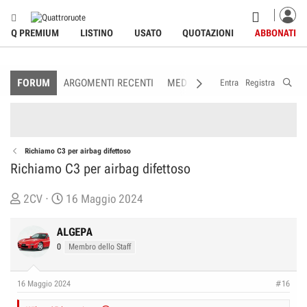
Q PREMIUM
LISTINO
USATO
QUOTAZIONI
ABBONATI
FORUM
ARGOMENTI RECENTI
MEDIA
MEMBRI
REGOLAME
Entra
Registra
Richiamo C3 per airbag difettoso
Richiamo C3 per airbag difettoso
C
D
2CV
16 Maggio 2024
r
a
e
t
ALGEPA
a
a
0
Membro dello Staff
t
d
o
i
16 Maggio 2024
#16
r
I