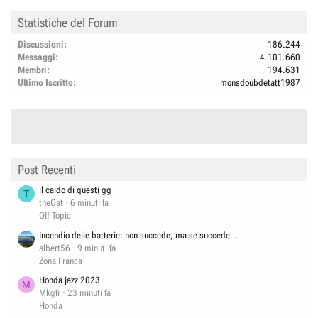
Statistiche del Forum
Discussioni
186.244
Messaggi
4.101.660
Membri
194.631
Ultimo Iscritto
monsdoubdetatt1987
Post Recenti
il caldo di questi gg
T
theCat
6 minuti fa
Off Topic
Incendio delle batterie: non succede, ma se succede...
albert56
9 minuti fa
Zona Franca
Honda jazz 2023
M
Mkgfr
23 minuti fa
Honda