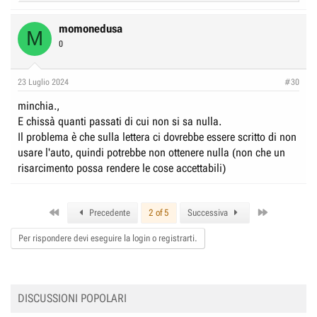
e
a
c
momonedusa
M
t
0
i
o
n
23 Luglio 2024
#30
s
:
minchia.,
E chissà quanti passati di cui non si sa nulla.
Il problema è che sulla lettera ci dovrebbe essere scritto di non
usare l'auto, quindi potrebbe non ottenere nulla (non che un
risarcimento possa rendere le cose accettabili)
First
Last
Precedente
2 of 5
Successiva
Per rispondere devi eseguire la login o registrarti.
DISCUSSIONI POPOLARI