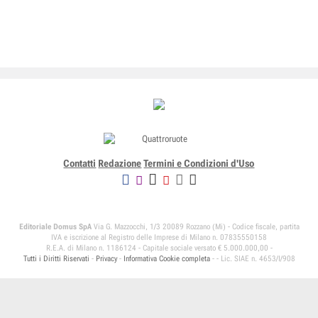
Contatti
Redazione
Termini e Condizioni d'Uso
Editoriale Domus SpA
Via G. Mazzocchi, 1/3 20089 Rozzano (Mi) - Codice fiscale, partita
IVA e iscrizione al Registro delle Imprese di Milano n. 07835550158
R.E.A. di Milano n. 1186124 - Capitale sociale versato € 5.000.000,00 -
Tutti i Diritti Riservati
-
Privacy
-
Informativa Cookie completa
-
- Lic. SIAE n. 4653/I/908