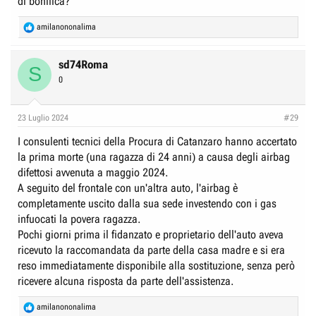
di bonifica?
R
amilanononalima
e
a
c
sd74Roma
S
t
0
i
o
n
23 Luglio 2024
#29
s
:
I consulenti tecnici della Procura di Catanzaro hanno accertato
la prima morte (una ragazza di 24 anni) a causa degli airbag
difettosi avvenuta a maggio 2024.
A seguito del frontale con un'altra auto, l'airbag è
completamente uscito dalla sua sede investendo con i gas
infuocati la povera ragazza.
Pochi giorni prima il fidanzato e proprietario dell'auto aveva
ricevuto la raccomandata da parte della casa madre e si era
reso immediatamente disponibile alla sostituzione, senza però
ricevere alcuna risposta da parte dell'assistenza.
R
amilanononalima