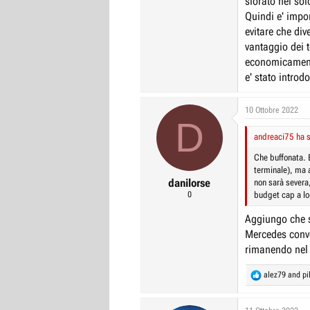
sforato nel so
Quindi e' impor
evitare che di
vantaggio dei t
economicamente
e' stato introd
10 Ottobre 2022
D
andreaci75 ha s
Che buffonata. 
terminale), ma 
danilorse
non sarà severa,
0
budget cap a lor
Aggiungo che s
Mercedes conve
rimanendo nel 
R
alez79
and
pi
e
a
c