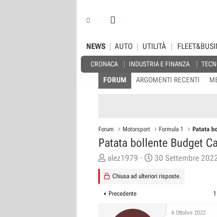
NEWS
AUTO
UTILITÀ
FLEET&BUSI
CRONACA
INDUSTRIA E FINANZA
TECN
FORUM
ARGOMENTI RECENTI
M
Forum
Motorsport
Formula 1
Patata b
Patata bollente Budget C
C
D
alez1979
30 Settembre 202
r
a
Chiusa ad ulteriori risposte.
e
t
a
a
Precedente
1
t
d
6 Ottobre 2022
o
i