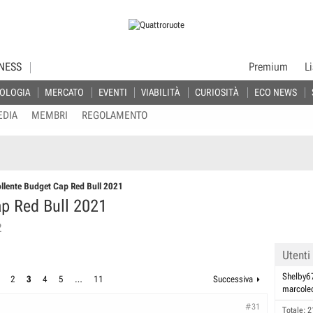
NESS
Premium
L
OLOGIA
MERCATO
EVENTI
VIABILITÀ
CURIOSITÀ
ECO NEWS
EDIA
MEMBRI
REGOLAMENTO
ollente Budget Cap Red Bull 2021
ap Red Bull 2021
2
Utenti
Shelby6
2
3
4
5
…
11
Successiva
marcole
#31
Totale: 2