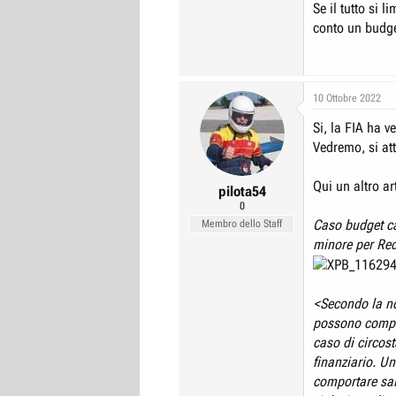
Se il tutto si 
conto un budge
10 Ottobre 2022
Si, la FIA ha v
Vedremo, si at
Qui un altro ar
pilota54
0
Caso budget ca
Membro dello Staff
minore per Red
<Secondo la no
possono compor
caso di circos
finanziario. U
comportare san