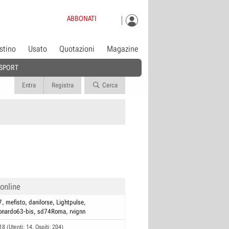
ABBONATI
istino
Usato
Quotazioni
Magazine
SPORT
Entra
Registra
Cerca
 online
7
mefisto
danilorse
Lightpulse
onardo63-bis
sd74Roma
rvignn
18 (Utenti: 14, Ospiti: 204)