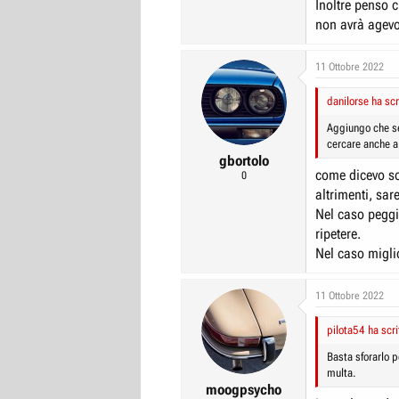
Inoltre penso 
non avrà agevol
11 Ottobre 2022
danilorse ha scr
Aggiungo che se
cercare anche a 
gbortolo
come dicevo so
0
altrimenti, sar
Nel caso peggio
ripetere.
Nel caso migli
11 Ottobre 2022
pilota54 ha scri
Basta sforarlo p
multa.
moogpsycho