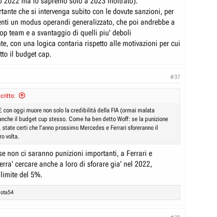
lo 2022 ma lo sapremo solo a 2023 inoltrato).
tante che si intervenga subito con le dovute sanzioni, per
venti un modus operandi generalizzato, che poi andrebbe a
op team e a svantaggio di quelli piu' deboli
, con una logica contaria rispetto alle motivazioni per cui
otto il budget cap.
#37
critto:
E con oggi muore non solo la credibilità della FIA (ormai malata
anche il budget cup stesso. Come ha ben detto Woff: se la punizione
 state certi che l'anno prossimo Mercedes e Ferrari sforeranno il
o volta.
e non ci saranno punizioni importanti, a Ferrari e
rra' cercare anche a loro di sforare gia' nel 2022,
limite del 5%.
lota54