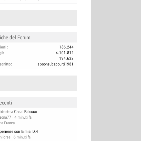
tiche del Forum
ioni
186.244
gi
4.101.812
194.632
scritto
spoonsubspourti1981
ecenti
cidente a Casal Palocco
izona77
4 minuti fa
na Franca
perienze con la mia ID.4
nilorse
6 minuti fa