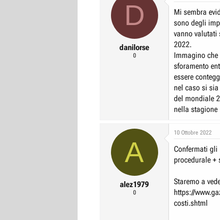
D
r
I
Mi sembra evide
e
n
sono degli imp
D
i
vanno valutati 
2022.
i
z
danilorse
Immagino che i
0
s
i
sforamento ent
c
o
essere conteggi
u
nel caso si sia
s
del mondiale 20
s
nella stagione
i
o
10 Ottobre 2022
n
A
Confermati gli
e
procedurale + 
Staremo a vede
alez1979
https://www.gaz
0
costi.shtml