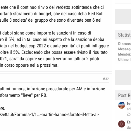
nte che il continuo rinvio del verdetto sottintenda che ci
ortanti sforamenti di budget, che nel caso della Red Bull
sulle 3 societa' del gruppo che sono diventate ben 6 nel
 dubbi siano come imporre le sanzioni in caso di
Statis
ro il 5%, ed in tal caso mi aspetto che la sanzione debba
Discuss
ata nel budget cap 2022 e quale penlita' di punti infliggere
Messag
 oltre il 5%. Escludendo che possa essere rivisto il risultato
Membri
21, sara' da capire se i punti verranno tolti ai 2 piloti
Ultimo I
 in corso oppure nella prossima.
#32
 ultimi rumors, infrazione procedurale per AM e infrazione
sforamento "lieve" per RB.
Post R
In
re.
ar
zetta.it/Formula-1/1...-martin-hanno-sforato-il-tetto-ai-
Zo
Es
D
da