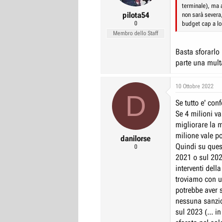
s
terminale), ma 
:
pilota54
non sarà severa,
0
budget cap a lor
Membro dello Staff
Basta sforarlo
parte una mult
10 Ottobre 2022
D
Se tutto e' con
Se 4 milioni va
migliorare la 
milione vale p
danilorse
Quindi su quest
0
2021 o sul 202
interventi dell
troviamo con u
potrebbe aver 
nessuna sanzio
sul 2023 (... i