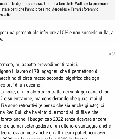
anche il budget cup stesso. Come ha ben detto Woff: se la punizione
 state certi che l'anno prossimo Mercedes e Ferrari sforeranno il
o volta.
 per una percentuale inferiore al 5% e non succede nulla, a
a.
#36
fermato, mi aspetto provvedimenti rapidi.
lgono il lavoro di 70 ingegneri che ti permettono di
macchina di circa mezzo secondo, significa che ogni
oco piu' di un decimo.
a base, chi ha sforato ha tratto dei vantaggi concreti sul
2 o su entrambe, ma considerando che quasi mai gli
a Fia sono retroattivi (e penso che sia anche giusto), ci
na Red Bull che ha vinto due mondiali di fila e che
sforato anche il budget cap 2022 senza ricevere ancora
ne e quindi poter godere di un ulteriore vantaggio anche
n teoria ovviamnete anche gli altri team potrebbero aver