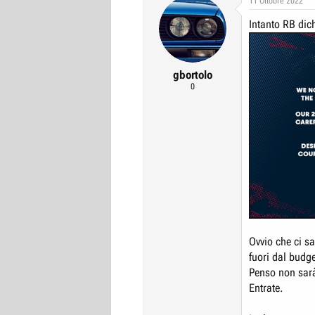
11 Ottobre 2022
t
Intanto RB dic
i
o
n
s
:
gbortolo
0
Ovvio che ci s
fuori dal budge
Penso non sarà
Entrate.