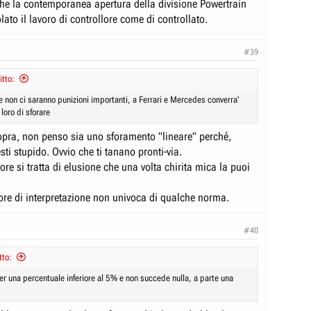
che la contemporanea apertura della divisione Powertrain
ato il lavoro di controllore come di controllato.
#39
itto:
 non ci saranno punizioni importanti, a Ferrari e Mercedes converra'
loro di sforare
pra, non penso sia uno sforamento "lineare" perché,
esti stupido. Ovvio che ti tanano pronti-via.
re si tratta di elusione che una volta chirita mica la puoi
ore di interpretazione non univoca di qualche norma.
#40
tto:
er una percentuale inferiore al 5% e non succede nulla, a parte una