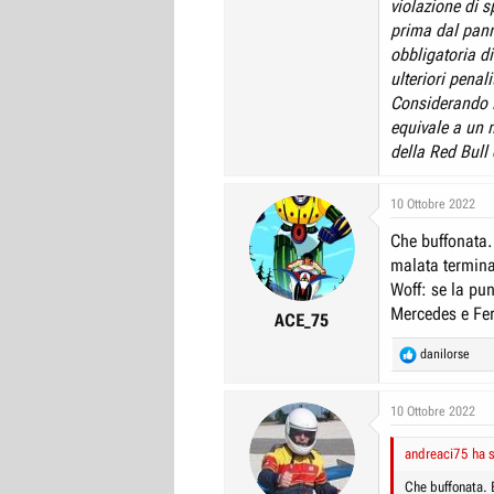
violazione di 
prima dal pann
obbligatoria d
ulteriori penal
Considerando il
equivale a un m
della Red Bull 
10 Ottobre 2022
Che buffonata.
malata termina
Woff: se la pun
Mercedes e Ferr
ACE_75
R
danilorse
e
a
c
10 Ottobre 2022
t
i
andreaci75 ha s
o
n
Che buffonata. 