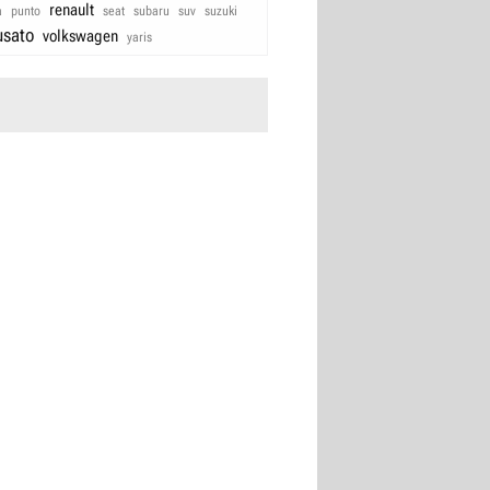
renault
a
punto
seat
subaru
suv
suzuki
usato
volkswagen
yaris