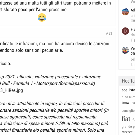
Vo
limitasse ad una multa tutti gli altri team potranno mettere in
t sforato poco per l'anno prossimo
Ad
ar
Of
Fi
D
#33
da
Fi
erificato le infrazioni, ma non ha ancora deciso le sanzioni.
Ve
tendono solo sanzioni pecuniarie.
20
pi
ticolo.
La
p 2021, ufficiale: violazione procedurale e infrazione
Hot T
 Bull - Formula 1 - Motorsport (formulapassion.it)
acquisto
auto nuo
bmw
rmativa attualmente in vigore, le violazioni procedurali
c
tare sanzioni pecuniarie e/o penalità sportive minori (in
consiglio
tanze aggravanti) come specificato nel regolamento
fiat
f
na violazione di spesa minore (<5% di tetto massimo) può
grande p
zioni finanziarie e/o penalità sportive minori. Solo una
motore