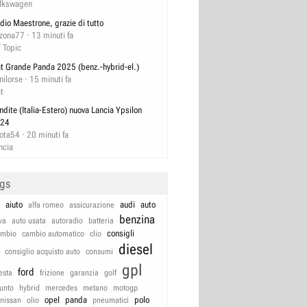
lkswagen
dio Maestrone, grazie di tutto
izona77
13 minuti fa
f Topic
at Grande Panda 2025 (benz.-hybrid-el.)
nilorse
15 minuti fa
at
ndite (Italia-Estero) nuova Lancia Ypsilon
24
lota54
20 minuti fa
ncia
ags
aiuto
audi
auto
alfa romeo
assicurazione
benzina
va
auto usata
autoradio
batteria
consigli
ambio
cambio automatico
clio
diesel
consiglio acquisto auto
consumi
gpl
ford
iesta
frizione
garanzia
golf
unto
hybrid
mercedes
metano
motogp
opel
panda
polo
nissan
olio
pneumatici