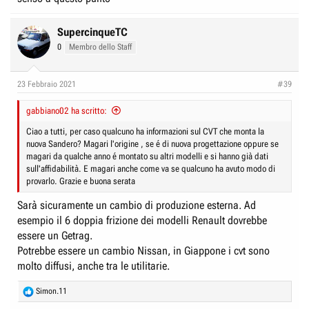
SupercinqueTC
0
Membro dello Staff
23 Febbraio 2021
#39
gabbiano02 ha scritto:
Ciao a tutti, per caso qualcuno ha informazioni sul CVT che monta la
nuova Sandero? Magari l'origine , se é di nuova progettazione oppure se
magari da qualche anno é montato su altri modelli e si hanno già dati
sull'affidabilità. E magari anche come va se qualcuno ha avuto modo di
provarlo. Grazie e buona serata
Sarà sicuramente un cambio di produzione esterna. Ad
esempio il 6 doppia frizione dei modelli Renault dovrebbe
essere un Getrag.
Potrebbe essere un cambio Nissan, in Giappone i cvt sono
molto diffusi, anche tra le utilitarie.
R
Simon.11
e