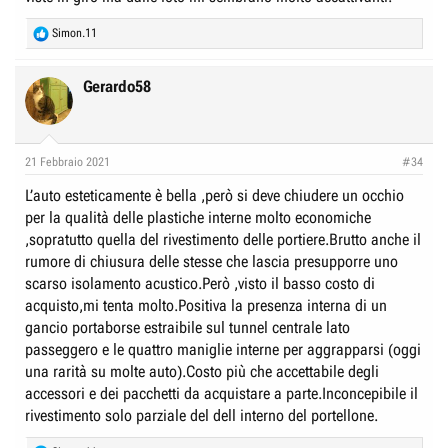
R
Simon.11
e
a
c
Gerardo58
t
i
o
n
21 Febbraio 2021
#34
s
:
L’auto esteticamente è bella ,però si deve chiudere un occhio
per la qualità delle plastiche interne molto economiche
,sopratutto quella del rivestimento delle portiere.Brutto anche il
rumore di chiusura delle stesse che lascia presupporre uno
scarso isolamento acustico.Però ,visto il basso costo di
acquisto,mi tenta molto.Positiva la presenza interna di un
gancio portaborse estraibile sul tunnel centrale lato
passeggero e le quattro maniglie interne per aggrapparsi (oggi
una rarità su molte auto).Costo più che accettabile degli
accessori e dei pacchetti da acquistare a parte.Inconcepibile il
rivestimento solo parziale del dell interno del portellone.