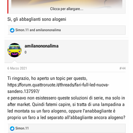
Clicca per allargare...
Si, gli abbaglianti sono alogeni
R
Simon.11
and
amilanononalima
e
a
c
amilanononalima
t
0
i
o
n
6 Marzo 2021
#44
s
:
Ti ringrazio, ho aperto un topic per questo,
https://forum.quattroruote.it/threads/fari-full-led-nuova-
sandero.137597/
e pensavo non esistessero queste soluzioni di serie, ma solo in
after market. Quindi fatemi capire, si tratta di una lampadina a
led montata su un faro alogeno, oppure l'anabbagliante è
proprio un faro a led separato all'abbagliante ancora alogeno?
R
Simon.11