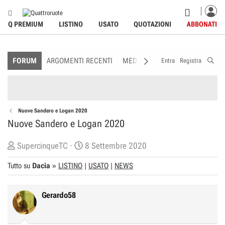
Q PREMIUM
LISTINO
USATO
QUOTAZIONI
ABBONATI
FORUM
ARGOMENTI RECENTI
MEDIA
MEMBRI
REGOLAME
Entra
Registra
Nuove Sandero e Logan 2020
Nuove Sandero e Logan 2020
C
D
SupercinqueTC
8 Settembre 2020
r
a
Tutto su
Dacia
»
LISTINO
USATO
NEWS
e
t
a
a
t
d
Gerardo58
o
i
r
I