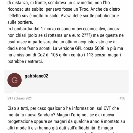
di distanza, di fronte, sembrava un suv medio, non l'ho
riconosciuta subito, pensavo fosse un T-roc. Anche da dietro
l'effetto suv è molto riuscito. Aveva delle scritte pubblicitarie
sulle portiere.
In Lombardia dal 1 marzo ci sono nuovi ecoincentivi, ancora
non chiari (solo se si rottama una euro 2???) ma se questa ne
usufruisce in parte sarebbe un ottimo acquisto visto che in
dacia non fanno sconti. La versione GPL costa 500€ in più ma
ha emissioni di Co2 di 105 gr/km contro i 113 senza, magari
potrebbe rientrarci.
gabbiano02
G
23 Febbraio 2021
#37
Ciao a tutti, per caso qualcuno ha informazioni sul CVT che
monta la nuova Sandero? Magari l'origine , se é di nuova
progettazione oppure se magari da qualche anno é montato su
altri modelli e si hanno già dati sull'affidabilità. E magari