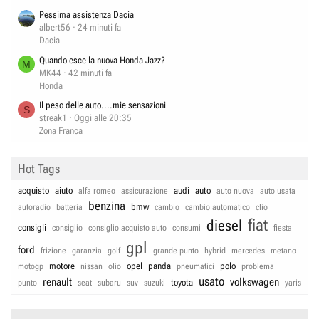
Pessima assistenza Dacia
albert56
24 minuti fa
Dacia
Quando esce la nuova Honda Jazz?
M
MK44
42 minuti fa
Honda
Il peso delle auto....mie sensazioni
S
streak1
Oggi alle 20:35
Zona Franca
Hot Tags
acquisto
aiuto
audi
auto
alfa romeo
assicurazione
auto nuova
auto usata
benzina
bmw
autoradio
batteria
cambio
cambio automatico
clio
fiat
diesel
consigli
consiglio
consiglio acquisto auto
consumi
fiesta
gpl
ford
frizione
garanzia
golf
grande punto
hybrid
mercedes
metano
motore
opel
panda
polo
motogp
nissan
olio
pneumatici
problema
usato
renault
volkswagen
toyota
punto
seat
subaru
suv
suzuki
yaris