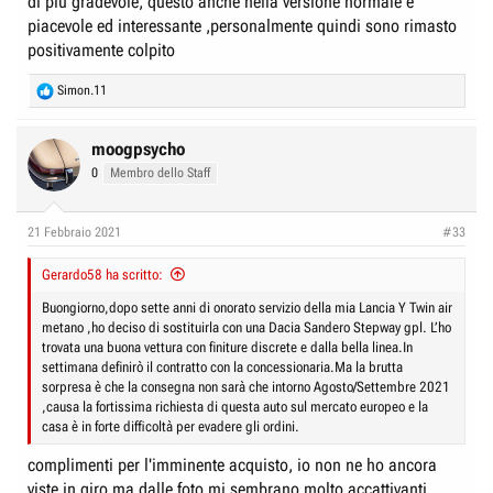
di più gradevole, questo anche nella versione normale è
piacevole ed interessante ,personalmente quindi sono rimasto
positivamente colpito
R
Simon.11
e
a
c
moogpsycho
t
0
Membro dello Staff
i
o
n
21 Febbraio 2021
#33
s
:
Gerardo58 ha scritto:
Buongiorno,dopo sette anni di onorato servizio della mia Lancia Y Twin air
metano ,ho deciso di sostituirla con una Dacia Sandero Stepway gpl. L’ho
trovata una buona vettura con finiture discrete e dalla bella linea.In
settimana definirò il contratto con la concessionaria.Ma la brutta
sorpresa è che la consegna non sarà che intorno Agosto/Settembre 2021
,causa la fortissima richiesta di questa auto sul mercato europeo e la
casa è in forte difficoltà per evadere gli ordini.
complimenti per l'imminente acquisto, io non ne ho ancora
viste in giro ma dalle foto mi sembrano molto accattivanti.