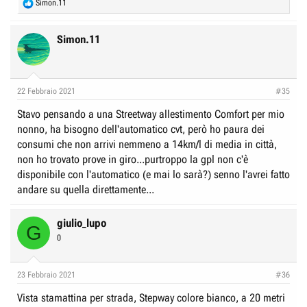
R
Simon.11
e
a
c
Simon.11
t
i
o
n
22 Febbraio 2021
#35
s
:
Stavo pensando a una Streetway allestimento Comfort per mio
nonno, ha bisogno dell'automatico cvt, però ho paura dei
consumi che non arrivi nemmeno a 14km/l di media in città,
non ho trovato prove in giro...purtroppo la gpl non c'è
disponibile con l'automatico (e mai lo sarà?) senno l'avrei fatto
andare su quella direttamente...
giulio_lupo
G
0
23 Febbraio 2021
#36
Vista stamattina per strada, Stepway colore bianco, a 20 metri