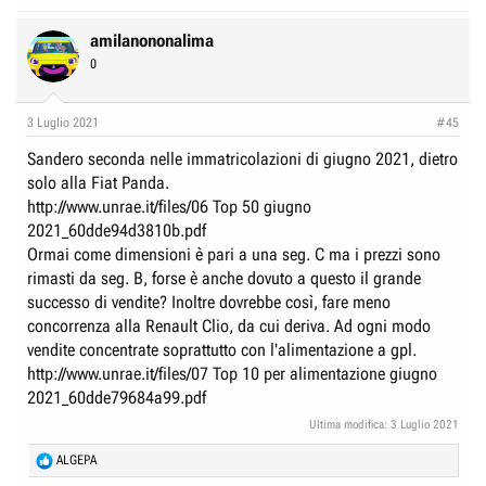
e
a
c
amilanononalima
t
0
i
o
n
3 Luglio 2021
#45
s
:
Sandero seconda nelle immatricolazioni di giugno 2021, dietro
solo alla Fiat Panda.
http://www.unrae.it/files/06 Top 50 giugno
2021_60dde94d3810b.pdf
Ormai come dimensioni è pari a una seg. C ma i prezzi sono
rimasti da seg. B, forse è anche dovuto a questo il grande
successo di vendite? Inoltre dovrebbe così, fare meno
concorrenza alla Renault Clio, da cui deriva. Ad ogni modo
vendite concentrate soprattutto con l'alimentazione a gpl.
http://www.unrae.it/files/07 Top 10 per alimentazione giugno
2021_60dde79684a99.pdf
Ultima modifica:
3 Luglio 2021
R
ALGEPA
e