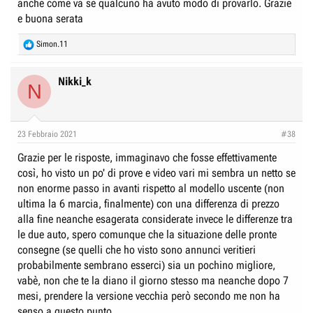
anche come va se qualcuno ha avuto modo di provarlo. Grazie
e buona serata
R
Simon.11
e
a
c
Nikki_k
N
t
i
o
n
23 Febbraio 2021
#38
s
:
Grazie per le risposte, immaginavo che fosse effettivamente
così, ho visto un po' di prove e video vari mi sembra un netto se
non enorme passo in avanti rispetto al modello uscente (non
ultima la 6 marcia, finalmente) con una differenza di prezzo
alla fine neanche esagerata considerate invece le differenze tra
le due auto, spero comunque che la situazione delle pronte
consegne (se quelli che ho visto sono annunci veritieri
probabilmente sembrano esserci) sia un pochino migliore,
vabè, non che te la diano il giorno stesso ma neanche dopo 7
mesi, prendere la versione vecchia però secondo me non ha
senso a questo punto