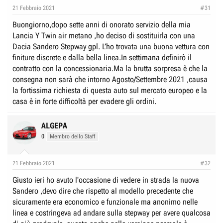
e
n
21 Febbraio 2021
#31
D
i
Buongiorno,dopo sette anni di onorato servizio della mia
i
z
Lancia Y Twin air metano ,ho deciso di sostituirla con una
s
i
Dacia Sandero Stepway gpl. L’ho trovata una buona vettura con
c
o
finiture discrete e dalla bella linea.In settimana definirò il
u
contratto con la concessionaria.Ma la brutta sorpresa è che la
s
consegna non sarà che intorno Agosto/Settembre 2021 ,causa
s
la fortissima richiesta di questa auto sul mercato europeo e la
i
casa è in forte difficoltà per evadere gli ordini.
o
n
ALGEPA
e
0
Membro dello Staff
21 Febbraio 2021
#32
Giusto ieri ho avuto l'occasione di vedere in strada la nuova
Sandero ,devo dire che rispetto al modello precedente che
sicuramente era economico e funzionale ma anonimo nelle
linea e costringeva ad andare sulla stepway per avere qualcosa