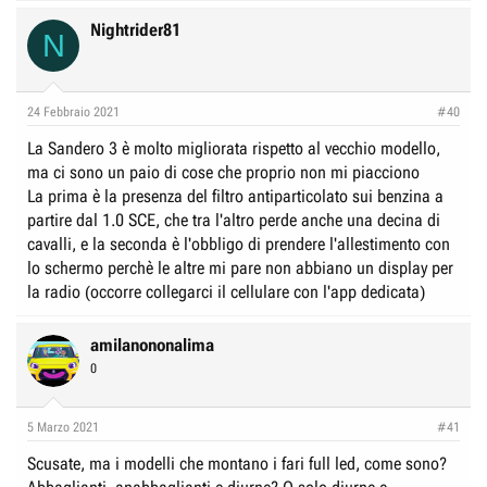
a
c
Nightrider81
N
t
i
o
n
24 Febbraio 2021
#40
s
:
La Sandero 3 è molto migliorata rispetto al vecchio modello,
ma ci sono un paio di cose che proprio non mi piacciono
La prima è la presenza del filtro antiparticolato sui benzina a
partire dal 1.0 SCE, che tra l'altro perde anche una decina di
cavalli, e la seconda è l'obbligo di prendere l'allestimento con
lo schermo perchè le altre mi pare non abbiano un display per
la radio (occorre collegarci il cellulare con l'app dedicata)
amilanononalima
0
5 Marzo 2021
#41
Scusate, ma i modelli che montano i fari full led, come sono?