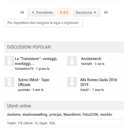
a
c
First
Last
t
Precedente
3 of 5
Successiva
i
o
Per rispondere devi eseguire la login o registrarti.
n
s
:
DISCUSSIONI POPOLARI
La "Transizione": vantaggi,
Avvistamenti
svantaggi,...
freddy85
-
3 ore fa
Carloantonio70
-
1 giorno fa
Scénic XMod - Topic
Alfa Romeo Giulia 2016-
Ufficiale
2019
quicktake
-
3 anni fa
Suby01
-
1 anno fa
Utenti online
danilorse
deadmanwalking
principe
Maurofiorini
Falco2206
mec66c
Totale: 176 (Utenti: 13, Ospiti: 163)