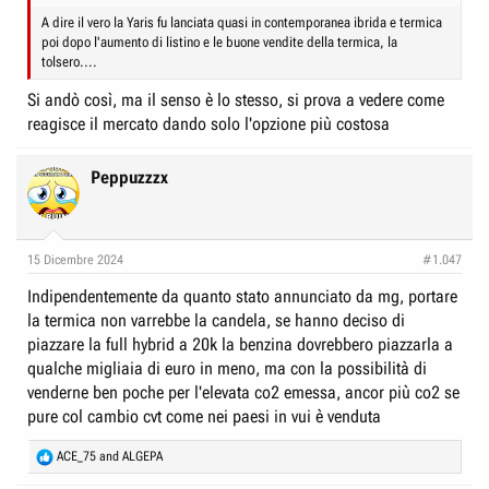
A dire il vero la Yaris fu lanciata quasi in contemporanea ibrida e termica
poi dopo l'aumento di listino e le buone vendite della termica, la
tolsero....
Si andò così, ma il senso è lo stesso, si prova a vedere come
reagisce il mercato dando solo l'opzione più costosa
Peppuzzzx
15 Dicembre 2024
#1.047
Indipendentemente da quanto stato annunciato da mg, portare
la termica non varrebbe la candela, se hanno deciso di
piazzare la full hybrid a 20k la benzina dovrebbero piazzarla a
qualche migliaia di euro in meno, ma con la possibilità di
venderne ben poche per l'elevata co2 emessa, ancor più co2 se
pure col cambio cvt come nei paesi in vui è venduta
R
ACE_75
and
ALGEPA
e