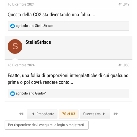
n
16 Dicembre 2024
#1.049
s
:
Questa della CO2 sta diventando una follia....
R
agricolo
and
StelleStrisce
e
a
c
StelleStrisce
S
t
i
o
n
16 Dicembre 2024
#1.050
s
:
Esatto, una follia di proporzioni intergalattiche di cui qualcuno
prima o poi dovrà rendere conto...
R
agricolo
and
GuidoP
e
a
c
First
Last
t
Precedente
70 of 83
Successiva
i
o
Per rispondere devi eseguire la login o registrarti.
n
s