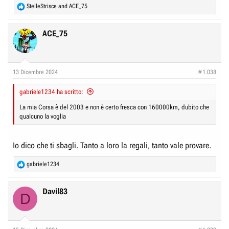
R
StelleStrisce
and
ACE_75
e
a
c
ACE_75
t
i
o
n
13 Dicembre 2024
#1.038
s
:
gabriele1234 ha scritto:
La mia Corsa è del 2003 e non è certo fresca con 160000km, dubito che
qualcuno la voglia
Io dico che ti sbagli. Tanto a loro la regali, tanto vale provare.
R
gabriele1234
e
a
c
Davil83
D
t
i
o
n