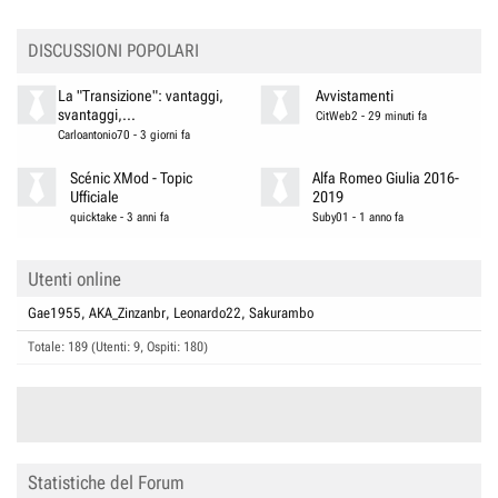
:
DISCUSSIONI POPOLARI
La "Transizione": vantaggi,
Avvistamenti
svantaggi,...
CitWeb2
-
29 minuti fa
Carloantonio70
-
3 giorni fa
Scénic XMod - Topic
Alfa Romeo Giulia 2016-
Ufficiale
2019
quicktake
-
3 anni fa
Suby01
-
1 anno fa
Utenti online
Gae1955
AKA_Zinzanbr
Leonardo22
Sakurambo
Totale: 189 (Utenti: 9, Ospiti: 180)
Statistiche del Forum