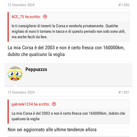
e
n
12 Dicembre 2024
#1.036
D
i
i
ACE_75 ha scritto:
z
s
i
Io ti consiglierei di tenerti la Corsa e venderla privatamente. Qualche
c
migliaio di euro ti tornano in tasca e di questo periodo non solo sono utili,
o
ma anche facili da fare.
u
s
La mia Corsa è del 2003 e non è certo fresca con 160000km,
s
dubito che qualcuno la voglia
i
o
Peppuzzzx
n
e
12 Dicembre 2024
#1.037
gabriele1234 ha scritto:
La mia Corsa è del 2003 e non è certo fresca con 160000km, dubito che
qualcuno la voglia
Non sei aggiornato alle ultime tendenze allora