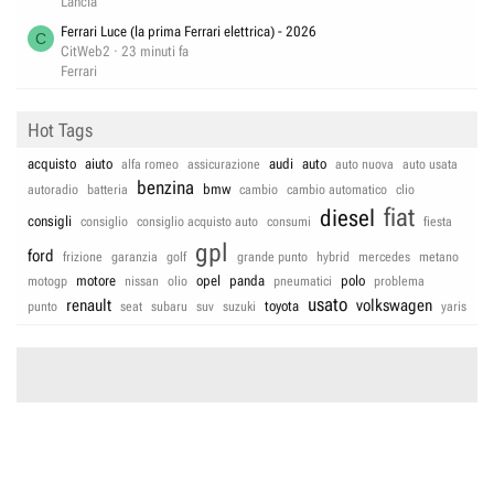
Lancia
Ferrari Luce (la prima Ferrari elettrica) - 2026
C
CitWeb2
23 minuti fa
Ferrari
Hot Tags
acquisto
aiuto
audi
auto
alfa romeo
assicurazione
auto nuova
auto usata
benzina
bmw
autoradio
batteria
cambio
cambio automatico
clio
fiat
diesel
consigli
consiglio
consiglio acquisto auto
consumi
fiesta
gpl
ford
frizione
garanzia
golf
grande punto
hybrid
mercedes
metano
motore
opel
panda
polo
motogp
nissan
olio
pneumatici
problema
usato
renault
volkswagen
toyota
punto
seat
subaru
suv
suzuki
yaris