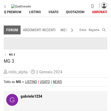
Q PREMIUM
LISTINO
USATO
QUOTAZIONI
ABBONATI
FORUM
ARGOMENTI RECENTI
MEDIA
MEMBRI
REGOLAME
Entra
Registra
MG 3
MG 3
C
D
iridis_alpha
3 Gennaio 2024
r
a
Tutto su
MG
»
LISTINO
USATO
NEWS
e
t
a
a
t
d
gabriele1234
G
o
i
r
I