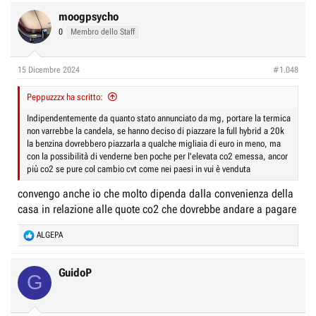
a
c
moogpsycho
t
0
Membro dello Staff
i
o
n
15 Dicembre 2024
#1.048
s
:
Peppuzzzx ha scritto:
Indipendentemente da quanto stato annunciato da mg, portare la termica
non varrebbe la candela, se hanno deciso di piazzare la full hybrid a 20k
la benzina dovrebbero piazzarla a qualche migliaia di euro in meno, ma
con la possibilità di venderne ben poche per l'elevata co2 emessa, ancor
più co2 se pure col cambio cvt come nei paesi in vui è venduta
convengo anche io che molto dipenda dalla convenienza della
casa in relazione alle quote co2 che dovrebbe andare a pagare
R
ALGEPA
e
a
c
GuidoP
G
t
i
o