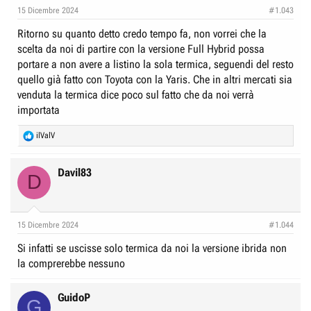
15 Dicembre 2024
#1.043
Ritorno su quanto detto credo tempo fa, non vorrei che la
scelta da noi di partire con la versione Full Hybrid possa
portare a non avere a listino la sola termica, seguendi del resto
quello già fatto con Toyota con la Yaris. Che in altri mercati sia
venduta la termica dice poco sul fatto che da noi verrà
importata
R
ilValV
e
a
c
Davil83
D
t
i
o
n
15 Dicembre 2024
#1.044
s
:
Si infatti se uscisse solo termica da noi la versione ibrida non
la comprerebbe nessuno
GuidoP
G