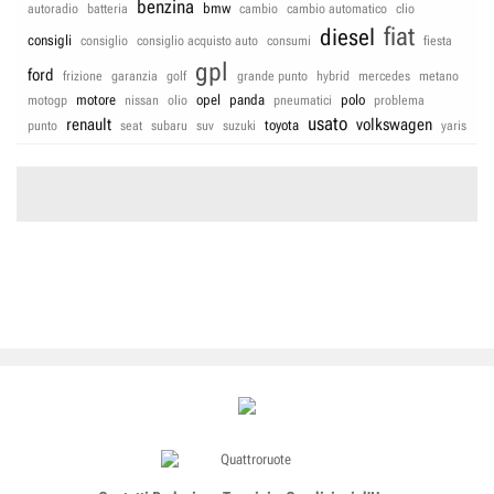
benzina
bmw
autoradio
batteria
cambio
cambio automatico
clio
fiat
diesel
consigli
consiglio
consiglio acquisto auto
consumi
fiesta
gpl
ford
frizione
garanzia
golf
grande punto
hybrid
mercedes
metano
motore
opel
panda
polo
motogp
nissan
olio
pneumatici
problema
usato
renault
volkswagen
toyota
punto
seat
subaru
suv
suzuki
yaris