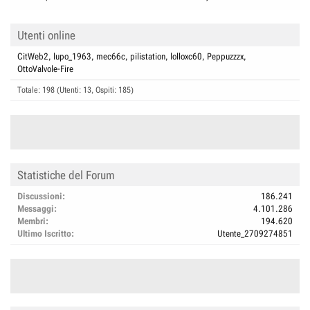
Utenti online
CitWeb2
lupo_1963
mec66c
pilistation
lolloxc60
Peppuzzzx
OttoValvole-Fire
Totale: 198 (Utenti: 13, Ospiti: 185)
Statistiche del Forum
Discussioni
186.241
Messaggi
4.101.286
Membri
194.620
Ultimo Iscritto
Utente_2709274851