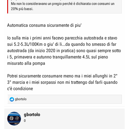
Ma non lo consideravano un pregio perché è dichiarata con consumi un
20% più bassi.
Automatica consuma sicuramente di piu'
Io sulla mia i primi anni facevo parecchia autostrada e stavo
sui 5.2-5.3L/100Km o giu' di li...da quando ho smesso di far
autostrada (da inizio 2020 in pratica) sono quasi sempre sotto
i 5, primavera e autunno tranquillamente 4.5L sul pieno
misurato alla pompa
Potrei sicuramente consumare meno ma i miei allunghi in 2°
3° marcia e i miei sorpassi non mi trattengo dal farli quando
c'è condizione
R
gbortolo
e
a
c
gbortolo
t
0
i
o