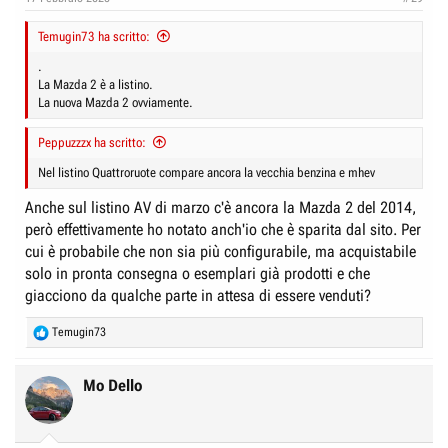
s
:
Temugin73 ha scritto:
.
La Mazda 2 è a listino.
La nuova Mazda 2 ovviamente.
Peppuzzzx ha scritto:
Nel listino Quattroruote compare ancora la vecchia benzina e mhev
Anche sul listino AV di marzo c'è ancora la Mazda 2 del 2014,
però effettivamente ho notato anch'io che è sparita dal sito. Per
cui è probabile che non sia più configurabile, ma acquistabile
solo in pronta consegna o esemplari già prodotti e che
giacciono da qualche parte in attesa di essere venduti?
R
Temugin73
e
a
c
Mo Dello
t
i
o