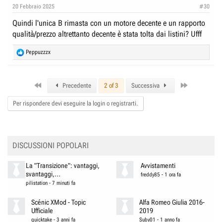
n
20 Febbraio 2025
#30
s
:
Quindi l'unica B rimasta con un motore decente e un rapporto
qualità/prezzo altrettanto decente è stata tolta dai listini? Ufff
R
Peppuzzzx
e
a
c
First
Last
t
Precedente
2 of 3
Successiva
i
o
Per rispondere devi eseguire la login o registrarti.
n
s
:
DISCUSSIONI POPOLARI
La "Transizione": vantaggi,
Avvistamenti
svantaggi,...
freddy85
-
1 ora fa
pilistation
-
7 minuti fa
Scénic XMod - Topic
Alfa Romeo Giulia 2016-
Ufficiale
2019
quicktake
-
3 anni fa
Suby01
-
1 anno fa