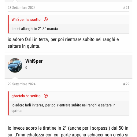
n
28 Settembre 2024
#21
s
:
Whi$per ha scritto:
i miei allunghi in 2° 3° marcia
io adoro farli in terza, per poi rientrare subito nei ranghi e
saltare in quinta.
Whi$per
0
29 Settembre 2024
#22
gbortolo ha scritto:
io adoro farli in terza, per poi rientrare subito nei ranghi e saltare in
quinta.
Io invece adoro le tiratine in 2° (anche per i sorpassi) dai 50 in
su...l'immediatezza con cui parte appena schiacci non credo si