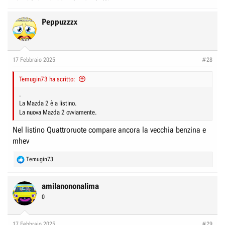
Peppuzzzx
17 Febbraio 2025
#28
Temugin73 ha scritto:
.
La Mazda 2 è a listino.
La nuova Mazda 2 ovviamente.
Nel listino Quattroruote compare ancora la vecchia benzina e
mhev
R
Temugin73
e
a
c
amilanononalima
t
0
i
o
n
17 Febbraio 2025
#29