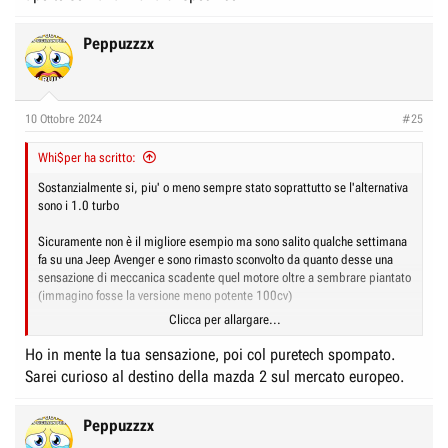
Peppuzzzx
10 Ottobre 2024
#25
Whi$per ha scritto:
Sostanzialmente si, piu' o meno sempre stato soprattutto se l'alternativa
sono i 1.0 turbo
Sicuramente non è il migliore esempio ma sono salito qualche settimana
fa su una Jeep Avenger e sono rimasto sconvolto da quanto desse una
sensazione di meccanica scadente quel motore oltre a sembrare piantato
(immagino fosse la versione meno potente 100cv)
Clicca per allargare...
Tralasciamo poi che appena arrivati non si apriva piu' il baule senza
nessuna ragione specifica, il giorno dopo pare si sia aperto senza far
Ho in mente la tua sensazione, poi col puretech spompato.
nulla di specifico
Sarei curioso al destino della mazda 2 sul mercato europeo.
Peppuzzzx