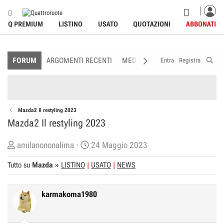
Q PREMIUM
LISTINO
USATO
QUOTAZIONI
ABBONATI
FORUM
ARGOMENTI RECENTI
MEDIA
MEMBRI
REGOLAME
Entra
Registra
Mazda2 Il restyling 2023
Mazda2 Il restyling 2023
C
D
amilanononalima
24 Maggio 2023
r
a
Tutto su
Mazda
»
LISTINO
USATO
NEWS
e
t
a
a
t
d
karmakoma1980
o
i
r
I