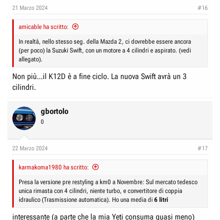
e
n
21 Marzo 2024
#16
D
i
i
amicable ha scritto:
z
s
i
In realtà, nello stesso seg. della Mazda 2, ci dovrebbe essere ancora
c
(per poco) la Suzuki Swift, con un motore a 4 cilindri e aspirato. (vedi
o
allegato).
u
s
Non più...il K12D è a fine ciclo. La nuova Swift avrà un 3
s
cilindri.
i
o
gbortolo
n
0
e
22 Marzo 2024
#17
karmakoma1980 ha scritto:
Presa la versione pre restyling a km0 a Novembre: Sul mercato tedesco
unica rimasta con 4 cilindri, niente turbo, e convertitore di coppia
idraulico (Trasmissione automatica). Ho una media di
6 litri
interessante (a parte che la mia Yeti consuma quasi meno)