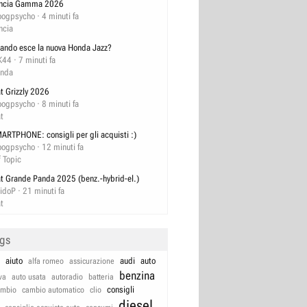
ncia Gamma 2026
ogpsycho
4 minuti fa
ncia
ando esce la nuova Honda Jazz?
K44
7 minuti fa
nda
at Grizzly 2026
ogpsycho
8 minuti fa
at
ARTPHONE: consigli per gli acquisti :)
ogpsycho
12 minuti fa
f Topic
at Grande Panda 2025 (benz.-hybrid-el.)
idoP
21 minuti fa
at
ags
aiuto
audi
auto
alfa romeo
assicurazione
benzina
va
auto usata
autoradio
batteria
consigli
ambio
cambio automatico
clio
diesel