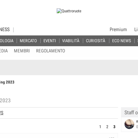
NESS
Premium
L
OLOGIA
MERCATO
EVENTI
VIABILITÀ
CURIOSITÀ
ECO NEWS
EDIA
MEMBRI
REGOLAMENTO
ling 2023
 2023
Staff o
WS
1
2
3