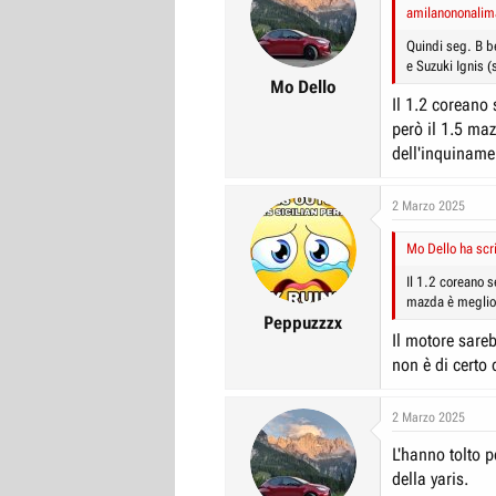
i
amilanononalima
o
n
Quindi seg. B be
s
e Suzuki Ignis (
:
Mo Dello
Il 1.2 coreano
però il 1.5 ma
dell'inquiname
2 Marzo 2025
Mo Dello ha scri
Il 1.2 coreano 
mazda è meglio,
Peppuzzzx
Il motore sare
non è di certo
2 Marzo 2025
L'hanno tolto p
della yaris.