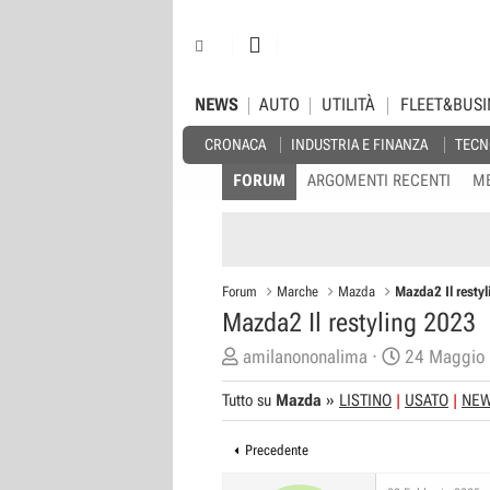
NEWS
AUTO
UTILITÀ
FLEET&BUSI
CRONACA
INDUSTRIA E FINANZA
TECN
FORUM
ARGOMENTI RECENTI
M
Forum
Marche
Mazda
Mazda2 Il resty
Mazda2 Il restyling 2023
C
D
amilanononalima
24 Maggio
r
a
Tutto su
Mazda
»
LISTINO
USATO
NE
e
t
a
a
Precedente
t
d
o
i