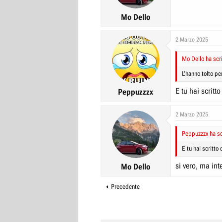
Mo Dello
2 Marzo 2025
Mo Dello ha scri
L'hanno tolto pe
E tu hai scrit
Peppuzzzx
2 Marzo 2025
Peppuzzzx ha sc
E tu hai scritto
si vero, ma int
Mo Dello
Precedente