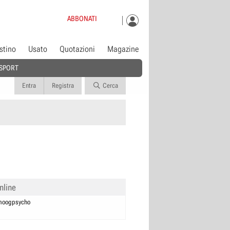
ABBONATI
istino
Usato
Quotazioni
Magazine
SPORT
Entra
Registra
Cerca
nline
moogpsycho
0