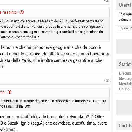
#31
Utenti
 ha scritto:
Temugi
deadm
no AV di marzo c'è ancora la Mazda 2 del 2014, però effettivamente ho
he è sparita dal sito. Per cui è probabile che non sia più configurabile,
Totale: 2
 solo in pronta consegna o esemplari già prodotti e che giacciono da
n attesa di essere venduti?
ra le notizie che mi proponeva google ads che da poco è
no dal mercato europeo, di fatto lasciando campo libero alla
chiata della Yaris, che inoltre sembrava garantire anche
Statis
ri.
Discuss
Messag
#32
Membri
Ultimo I
tto:
B rimasta con un motore decente e un rapporto qualità/prezzo altrettanto
olta dai listini? Ufff
erline con 4 cilindri, a listino solo la Hyundai i20? Oltre
0 e Suzuki Ignis (seg.A) che dovrebbe, quest'ultima, avere
Post R
reve ormai.