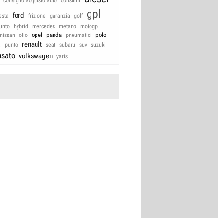
consiglio acquisto auto
consumi
gpl
ford
iesta
frizione
garanzia
golf
unto
hybrid
mercedes
metano
motogp
opel
panda
polo
nissan
olio
pneumatici
renault
a
punto
seat
subaru
suv
suzuki
usato
volkswagen
yaris