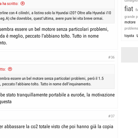
consiglio
 ha scritto:
fiat
f
rline con 4 cilindri, a listino solo la Hyundai i20? Oltre alla Hyundai i10
grande p
seg.A) che dovrebbe, quest'ultima, avere pure lei vita breve ormai.
motore
 sembra essere un bel motore senza particolari problemi,
problem
zda è meglio, peccato l'abbiano tolto. Tutto in nome
toyota
nto.
#36
tto:
sembra essere un bel motore senza particolari problemi, però il 1.5
 peccato l'abbiano tolto. Tutto in nome dell'inquinamento.
bbe stato tranquillamente portabile a euro6e, la motivazione
 questa
#37
er abbassare la co2 totale visto che poi hanno già la copia