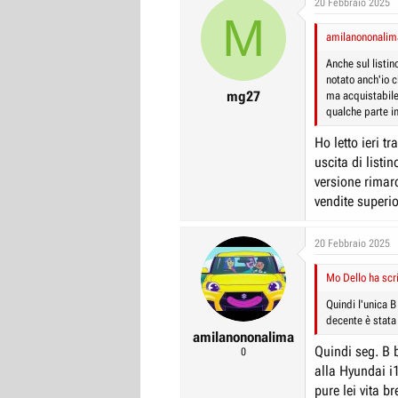
20 Febbraio 2025
M
r
I
amilanononalima
e
n
D
i
Anche sul listi
notato anch'io c
i
z
mg27
ma acquistabile
s
i
qualche parte i
c
o
Ho letto ieri t
u
uscita di listi
s
versione rimar
s
vendite superio
i
o
20 Febbraio 2025
n
e
Mo Dello ha scri
Quindi l'unica 
decente è stata t
amilanononalima
Quindi seg. B b
0
alla Hyundai i1
pure lei vita b