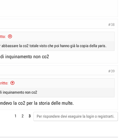
#38
tto:
r abbassare la co2 totale visto che poi hanno già la copia della yaris.
to di inquinamento non co2
#39
ritto:
 di inquinamento non co2
endevo la co2 per la storia delle multe.
1
2
3
Per rispondere devi eseguire la login o registrarti.