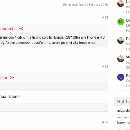
La
Ultima modifica:
20 Febbraio 2025
mo
La
#33
Qu
M
M
 ha scritto:
Ho
rline con 4 cilindri, a listino solo la Hyundai i20? Oltre alla Hyundai i10
Fi
seg.A) che dovrebbe, quest'ultima, avere pure lei vita breve ormai.
mo
Fi
SM
mo
#34
Of
Fi
G
ritto:
Gu
Fi
egnalazione.
Hot T
acquisto
auto nuo
#35
bmw
c