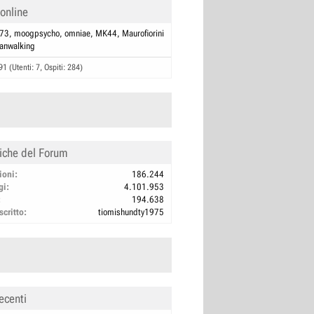
 online
n73
moogpsycho
omniae
MK44
Maurofiorini
anwalking
91 (Utenti: 7, Ospiti: 284)
tiche del Forum
ioni
186.244
gi
4.101.953
194.638
scritto
tiomishundty1975
ecenti