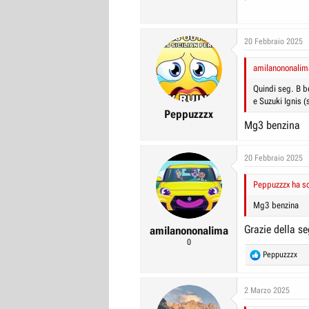
20 Febbraio 2025
amilanononalima
Quindi seg. B be
e Suzuki Ignis (
Peppuzzzx
Mg3 benzina
20 Febbraio 2025
Peppuzzzx ha sc
Mg3 benzina
Grazie della s
amilanononalima
0
R
Peppuzzzx
e
a
c
2 Marzo 2025
t