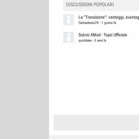
DISCUSSIONI POPOLARI
La "Transizione": vantaggi, svantagg
Carloantonio70
-
1 giorno fa
Scénic XMod - Topic Ufficiale
quicktake
-
3 anni fa