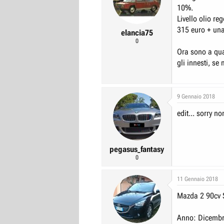
10%.
Livello olio r
315 euro + una
elancia75
0
Ora sono a quas
gli innesti, se 
9 Gennaio 2018
edit... sorry n
pegasus_fantasy
0
11 Gennaio 2018
Mazda 2 90cv S
Anno: Dicemb