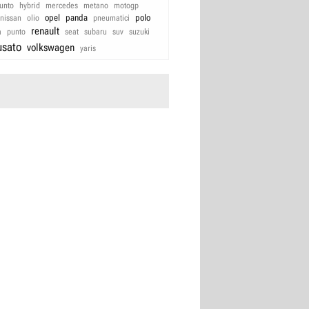
unto
hybrid
mercedes
metano
motogp
opel
panda
polo
nissan
olio
pneumatici
renault
a
punto
seat
subaru
suv
suzuki
usato
volkswagen
yaris