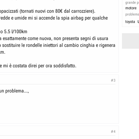
grande p
motore
i opacizzati (tornati nuovi con 80€ dal carrozziere).
problem
fredde e umide mi si accende la spia airbag per qualche
toyota
o 5.5 l/100km
 esattamente come nuova, non presenta segni di usura
to sostituire le rondelle iniettori al cambio cinghia e rigenera
km.
e mi è costata direi per ora soddisfatto.
#3
n problema...,
#4