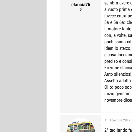
sembra avere q
elancia75
a vuoto prima d
0
invece entra p
5a e 5a 6a: ch
Il motore tanto 
con, a volte, 
pochissima cit
Idem lo sterzo
e cosa faccian
preciso e consi
Frizione stacca
Auto silenzios
Assetto adatto
Olio: poco sop
inizio gennaio 
novembre-dicemb
11 Dicembre 2017
2° tagliando fa