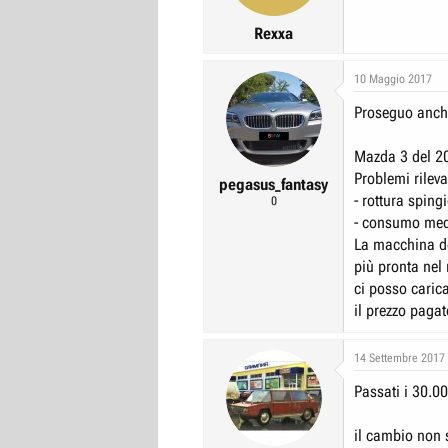
Rexxa
10 Maggio 2017
Proseguo anch
Mazda 3 del 2
Problemi rileva
pegasus_fantasy
- rottura sping
0
- consumo med
La macchina do
più pronta nel 
ci posso carica
il prezzo pagat
14 Settembre 2017
Passati i 30.0
il cambio non 