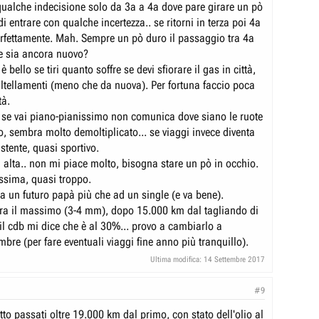
ualche indecisione solo da 3a a 4a dove pare girare un pò
i entrare con qualche incertezza.. se ritorni in terza poi 4a
erfettamente. Mah. Sempre un pò duro il passaggio tra 4a
e sia ancora nuovo?
è bello se tiri quanto soffre se devi sfiorare il gas in città,
saltellamenti (meno che da nuova). Per fortuna faccio poca
tà.
, se vai piano-pianissimo non comunica dove siano le ruote
o, sembra molto demoltiplicato... se viaggi invece diventa
stente, quasi sportivo.
 alta.. non mi piace molto, bisogna stare un pò in occhio.
issima, quasi troppo.
 a un futuro papà più che ad un single (e va bene).
ra il massimo (3-4 mm), dopo 15.000 km dal tagliando di
il cdb mi dice che è al 30%... provo a cambiarlo a
re (per fare eventuali viaggi fine anno più tranquillo).
Ultima modifica:
14 Settembre 2017
#9
tto passati oltre 19.000 km dal primo, con stato dell'olio al