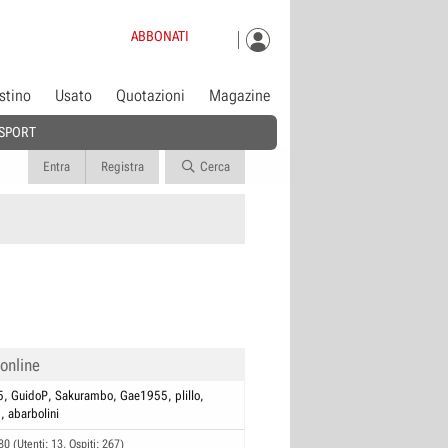
ABBONATI
istino
Usato
Quotazioni
Magazine
SPORT
Entra
Registra
Cerca
 online
5
GuidoP
Sakurambo
Gae1955
plillo
2
abarbolini
80 (Utenti: 13, Ospiti: 267)