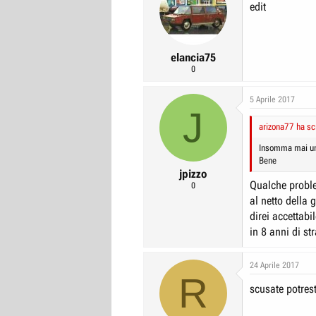
edit
elancia75
0
5 Aprile 2017
J
arizona77 ha scr
Insomma mai un
Bene
jpizzo
Qualche probl
0
al netto della 
direi accettabi
in 8 anni di st
24 Aprile 2017
R
scusate potrest