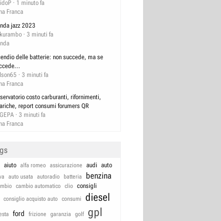
idoP
1 minuto fa
na Franca
nda jazz 2023
kurambo
3 minuti fa
nda
cendio delle batterie: non succede, ma se
ccede...
lson65
3 minuti fa
na Franca
servatorio costo carburanti, rifornimenti,
cariche, report consumi forumers QR
GEPA
3 minuti fa
na Franca
ags
aiuto
audi
auto
alfa romeo
assicurazione
benzina
va
auto usata
autoradio
batteria
consigli
ambio
cambio automatico
clio
diesel
consiglio acquisto auto
consumi
gpl
ford
iesta
frizione
garanzia
golf