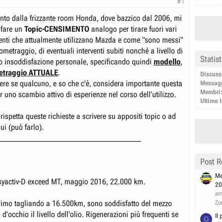
#1
to dalla frizzante room Honda, dove bazzico dal 2006, mi
 fare un
Topic-CENSIMENTO
analogo per tirare fuori vari
tenti che attualmente utilizzano Mazda e come "sono messi"
lometraggio, di eventuali interventi subiti nonchè a livello di
Statis
o insoddisfazione personale, specificando quindi
modello
,
etraggio ATTUALE
.
Discuss
ere se qualcuno, e so che c'è, considera importante questa
Messag
Membri
uno scambio attivo di esperienze nel corso dell'utilizzo.
Ultimo I
rispetta queste richieste a scrivere su appositi topic o ad
ui (può farlo).
________________________________________________
Post R
Me
kyactiv-D exceed MT, maggio 2016, 22.000 km.
20
am
Zo
rimo tagliando a 16.500km, sono soddisfatto del mezzo
d'occhio il livello dell'olio. Rigenerazioni più frequenti se
Il
G