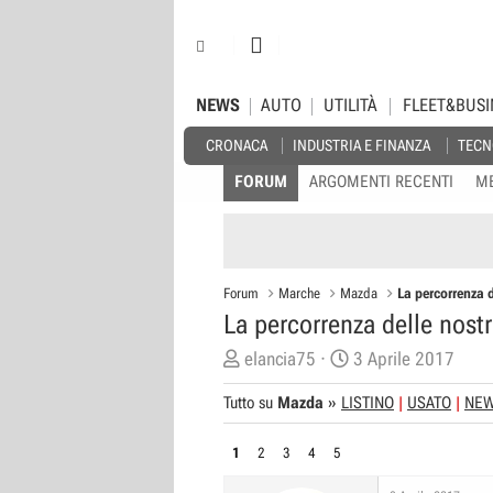
NEWS
AUTO
UTILITÀ
FLEET&BUSI
CRONACA
INDUSTRIA E FINANZA
TECN
FORUM
ARGOMENTI RECENTI
M
Forum
Marche
Mazda
La percorrenza 
La percorrenza delle nos
C
D
elancia75
3 Aprile 2017
r
a
Tutto su
Mazda
»
LISTINO
USATO
NE
e
t
a
a
1
2
3
4
5
t
d
o
i