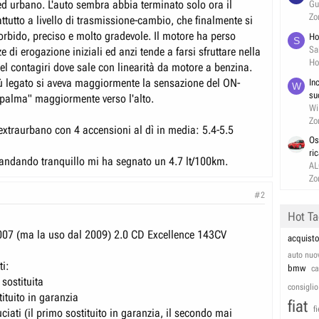
ed urbano. L'auto sembra abbia terminato solo ora il
Gu
Zo
tutto a livello di trasmissione-cambio, che finalmente si
orbido, preciso e molto gradevole. Il motore ha perso
Ho
S
Sa
ze di erogazione iniziali ed anzi tende a farsi sfruttare nella
Ho
el contagiri dove sale con linearità da motore a benzina.
 legato si aveva maggiormente la sensazione del ON-
In
W
su
palma" maggiormente verso l'alto.
Wi
Zo
xtraurbano con 4 accensioni al dì in media: 5.4-5.5
Os
ri
andando tranquillo mi ha segnato un 4.7 lt/100km.
AL
Zo
#2
Hot T
007 (ma la uso dal 2009) 2.0 CD Excellence 143CV
acquisto
auto nuo
ti:
bmw
c
 sostituita
consiglio
tituito in garanzia
fiat
f
ciati (il primo sostituito in garanzia, il secondo mai