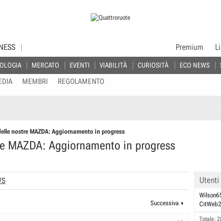
NESS
Premium
L
OLOGIA
MERCATO
EVENTI
VIABILITÀ
CURIOSITÀ
ECO NEWS
EDIA
MEMBRI
REGOLAMENTO
delle nostre MAZDA: Aggiornamento in progress
tre MAZDA: Aggiornamento in progress
Utenti
WS
Wilson6
Successiva
CitWeb
Totale: 2