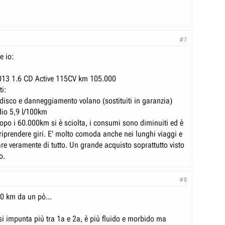
#7
e io:
013 1.6 CD Active 115CV km 105.000
ti:
idisco e danneggiamento volano (sostituiti in garanzia)
io 5,9 l/100km
po i 60.000km si è sciolta, i consumi sono diminuiti ed è
riprendere giri. E' molto comoda anche nei lunghi viaggi e
re veramente di tutto. Un grande acquisto soprattutto visto
o.
#8
00 km da un pò...
si impunta più tra 1a e 2a, è più fluido e morbido ma