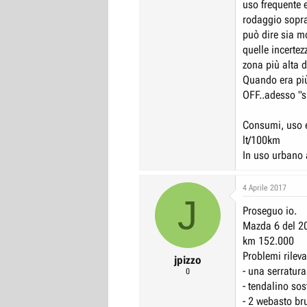
uso frequente 
rodaggio soprat
può dire sia m
quelle incertez
zona più alta d
Quando era più
OFF..adesso "s
Consumi, uso e
lt/100km
In uso urbano 
4 Aprile 2017
J
Proseguo io.
Mazda 6 del 2
km 152.000
Problemi rileva
jpizzo
- una serratura
0
- tendalino sos
- 2 webasto bru