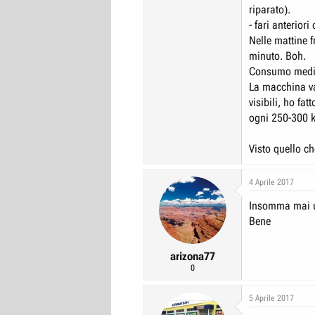
riparato).
- fari anterior
Nelle mattine 
minuto. Boh.
Consumo medi
La macchina va
visibili, ho fat
ogni 250-300 
Visto quello ch
4 Aprile 2017
Insomma mai u
Bene
arizona77
0
5 Aprile 2017