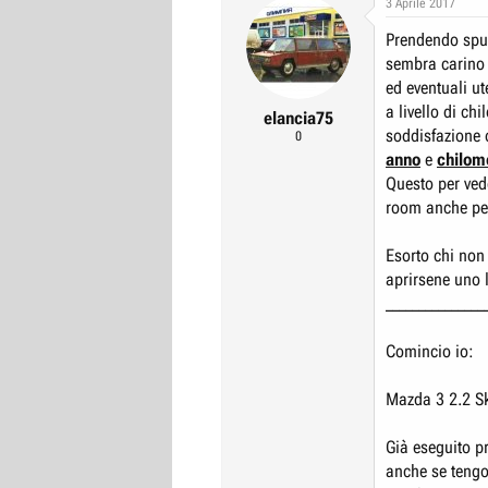
3 Aprile 2017
r
I
Prendendo spun
e
n
sembra carino
D
i
ed eventuali u
i
z
a livello di chi
elancia75
s
i
soddisfazione 
0
c
o
anno
e
chilom
u
Questo per ved
s
room anche per 
s
Esorto chi non 
i
aprirsene uno l
o
_______________
n
e
Comincio io:
Mazda 3 2.2 S
Già eseguito p
anche se tengo 