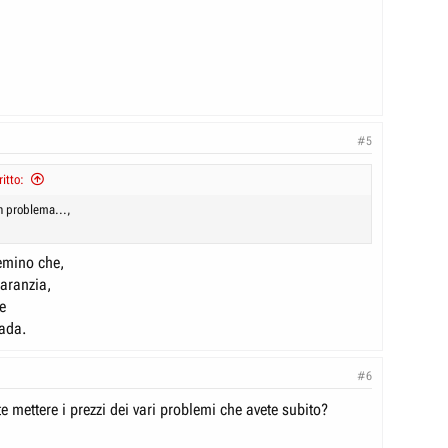
#5
itto:
 problema...,
emino che,
garanzia,
le
rada.
#6
e mettere i prezzi dei vari problemi che avete subito?