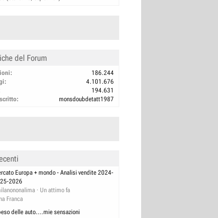
tiche del Forum
ioni
186.244
gi
4.101.676
194.631
scritto
monsdoubdetatt1987
ecenti
rcato Europa + mondo - Analisi vendite 2024-
25-2026
ilanononalima
Un attimo fa
na Franca
 peso delle auto....mie sensazioni