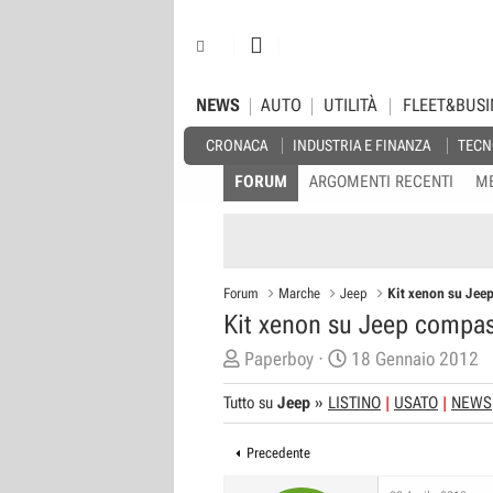
NEWS
AUTO
UTILITÀ
FLEET&BUSI
CRONACA
INDUSTRIA E FINANZA
TECN
FORUM
ARGOMENTI RECENTI
M
Forum
Marche
Jeep
Kit xenon su Jee
Kit xenon su Jeep compa
C
D
Paperboy
18 Gennaio 2012
r
a
Tutto su
Jeep
»
LISTINO
USATO
NEWS
e
t
a
a
Precedente
t
d
o
i