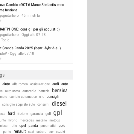
ovo Cambio eDCT 6 Marce Stellantis ecco
me funziona
goguitarhero
45 minuti fa
at
ARTPHONE: consigli per gli acquisti :)
goguitarhero
Oggi alle 07:28
f Topic
at Grande Panda 2025 (benz.-hybrid-el.)
idoP
Oggi alle 07:10
at
ags
aiuto
audi
auto
alfa romeo
assicurazione
benzina
va
auto usata
autoradio
batteria
consigli
ambio
cambio automatico
clio
diesel
consiglio acquisto auto
consumi
gpl
ford
iesta
frizione
garanzia
golf
unto
hybrid
mercedes
metano
motogp
opel
panda
polo
nissan
olio
pneumatici
renault
a
punto
seat
subaru
suv
suzuki