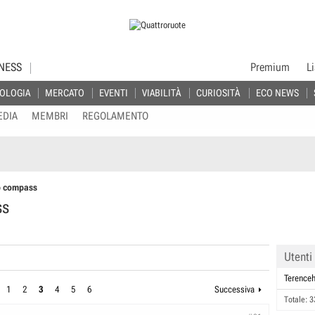
NESS
Premium
L
OLOGIA
MERCATO
EVENTI
VIABILITÀ
CURIOSITÀ
ECO NEWS
EDIA
MEMBRI
REGOLAMENTO
p compass
ss
Utenti
Terenceh
1
2
3
4
5
6
Successiva
Totale: 3