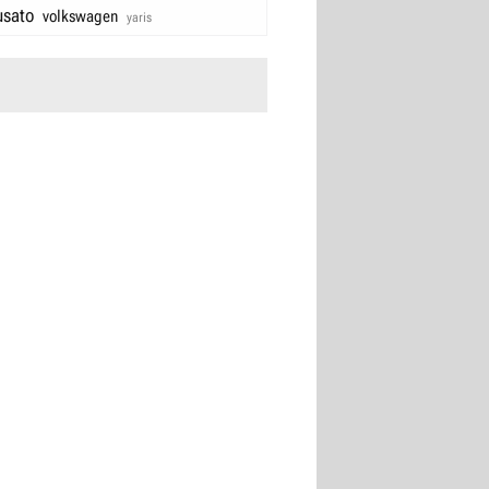
usato
volkswagen
yaris