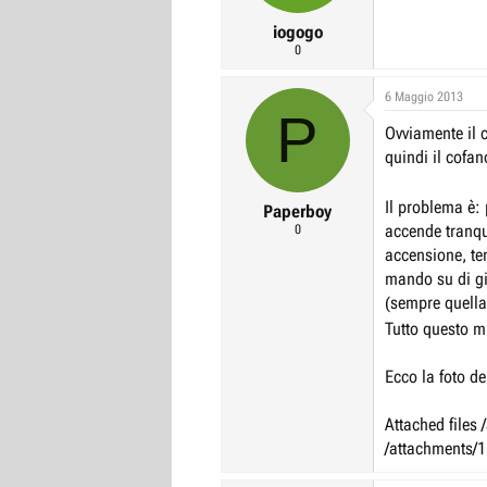
iogogo
0
6 Maggio 2013
P
Ovviamente il c
quindi il cofan
Il problema è:
Paperboy
accende tranqu
0
accensione, ten
mando su di gi
(sempre quella
Tutto questo m
Ecco la foto de
Attached file
/attachments