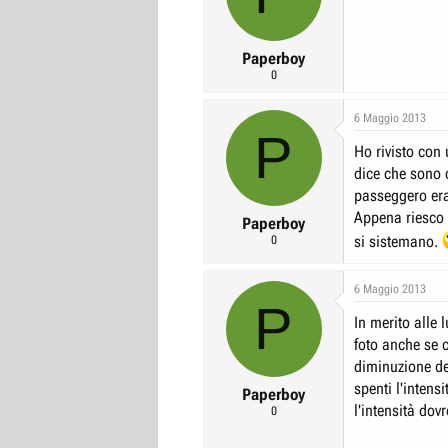
Paperboy
0
6 Maggio 2013
P
Ho rivisto con 
dice che sono c
passeggero era
Appena riesco 
Paperboy
si sistemano.
0
6 Maggio 2013
P
In merito alle 
foto anche se 
diminuzione de
spenti l'inten
Paperboy
l'intensità dov
0