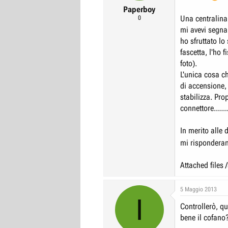
Paperboy
Una centralina
0
mi avevi segnal
ho sfruttato lo
fascetta, l'ho 
foto).
L'unica cosa c
di accensione,
stabilizza. Pr
connettore.....
In merito alle 
mi rispondera
Attached file
5 Maggio 2013
I
Controllerò, q
bene il cofano