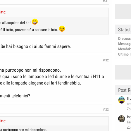
#31
itto:
 all'acquisto del kit!
Statis
ò il tutto, provvederò a caricare le foto.
Discuss
Messag
. Se hai bisogno di aiuto fammi sapere.
Membri
Ultimo I
#32
, ma purtroppo non mi rispondono.
e quali sono le lampade a led diurne e le eventuali H11 a
re alle lampade alogene dei fari fendinebbia.
Post R
imenti telefonici?
Il
am
Zo
#33
In
itto:
Ke
Zo
 ma purtroppo non mi rispondono.