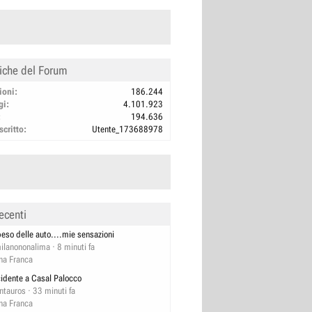
tiche del Forum
ioni
186.244
gi
4.101.923
194.636
scritto
Utente_173688978
ecenti
 peso delle auto....mie sensazioni
ilanononalima
8 minuti fa
na Franca
cidente a Casal Palocco
ntauros
33 minuti fa
na Franca