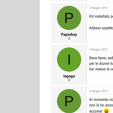
2 Maggio 2013
P
Kit installato 
Adesso aspetto 
Paperboy
0
3 Maggio 2013
I
Bene bene, ved
per le diurne h
hai messo le c
iogogo
0
4 Maggio 2013
P
Al momento non 
non le ho ancor
eccome!