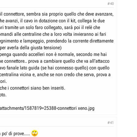
#40
 il connettore, sembra sia proprio quello che deve avanzare,
e avanzi, il cavo in dotazione con il kit, collega le due
ari tramite un solo faro collegato, sarà poi il relè che
comandi alle centraline che a loro volta invieranno ai fari
gnimento e lampeggio, prendendo la corrente direttamente
(per averla della giusta tensione)
i spenga quando accelleri non è normale, secondo me hai
he connettore.. prova a cambiare quello che va all'attacco
cavo fanale lato guida (se hai connesso quello) con quello
centralina vicina e, anche se non credo che serva, prova a
ori.
che i connettori siano ben inseriti.
oto.
 /attachments/1587819=25388-connettori xeno.jpg
#41
 po' di prove.....