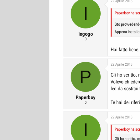
22 Aprile 2013
I
r
I
Paperboy ha scr
e
n
D
i
Sto provvedendo
i
z
Appena installer
iogogo
s
i
0
c
o
Hai fatto bene
u
s
22 Aprile 2013
s
P
i
Gli ho scritto
o
Volevo chieder
led da sostitui
n
e
Paperboy
Te hai dei rifer
0
22 Aprile 2013
I
Paperboy ha scr
Gli ho scritto,