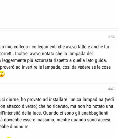
#42
un mio collega i collegamenti che avevo fatto e anche lui
orretti. Inoltre, avevo notato che la lampada del
 leggermente più azzurrata rispetto a quella lato guida.
proverò ad invertire le lampade, così da vedere se le cose
#43
luci diurne, ho provato ad installare l'unica lampadina (vedi
con attacco diverso) che ho ricevuto, ma non ho notato una
ll'intensità della luce. Quando ci sono gli anabbaglianti
sità dovrebbe essere massima, mentre quando sono accesi,
rebbe diminuire.