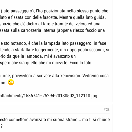
 (lato passeggero), l'ho posizionata nello stesso punto che
ato e fissata con delle fascette. Mentre quella lato guida,
 spazio che c'è dietro al faro e tramite del velcro ed una
fissata sulla carrozzeria interna (appena riesco faccio una
he sto notando, è che la lampada lato passeggero, in fase
 tende a sfarfallare leggermente, ma dopo pochi secondi, si
oprio da quella lampada, mi è avanzato un
..spero che sia quello che mi dicevi te. Ecco la foto.
diurne, provvederò a scrivere alla xenovision. Vedremo cosa
nno.
s /attachments/1586741=25294-20130502_112110.jpg
#38
uesto connettore avanzato mi suona strano... ma ti si chiude
??