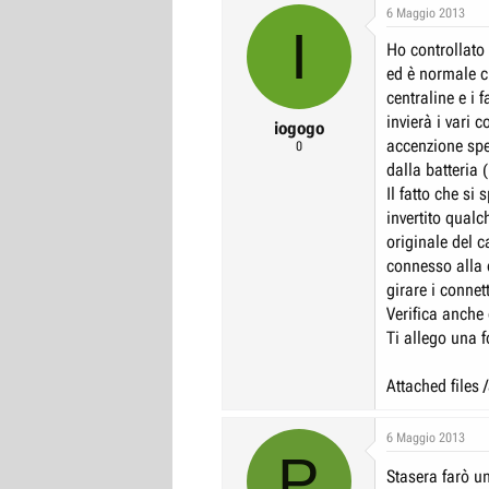
6 Maggio 2013
I
Ho controllato
ed è normale ch
centraline e i f
invierà i vari 
iogogo
accenzione spe
0
dalla batteria 
Il fatto che s
invertito qualc
originale del 
connesso alla 
girare i connett
Verifica anche 
Ti allego una f
Attached files
6 Maggio 2013
P
Stasera farò un