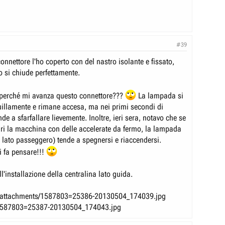
#39
onnettore l'ho coperto con del nastro isolante e fissato,
o si chiude perfettamente.
 perché mi avanza questo connettore???
La lampada si
illamente e rimane accesa, ma nei primi secondi di
de a sfarfallare lievemente. Inoltre, ieri sera, notavo che se
ri la macchina con delle accelerate da fermo, la lampada
 lato passeggero) tende a spegnersi e riaccendersi.
i fa pensare!!!
ll'installazione della centralina lato guida.
s /attachments/1587803=25386-20130504_174039.jpg
/1587803=25387-20130504_174043.jpg