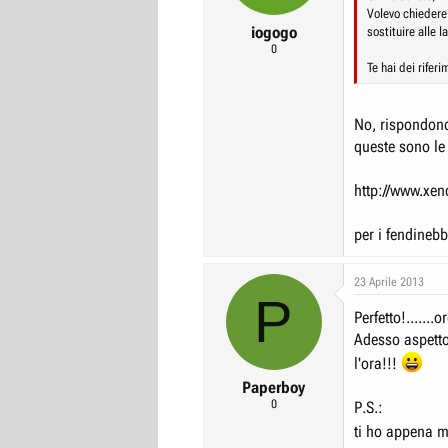
Volevo chiedere
iogogo
sostituire alle 
0
Te hai dei riferi
No, rispondono 
queste sono le
http://www.xen
per i fendinebb
23 Aprile 2013
P
Perfetto!......
Adesso aspetto 
l'ora!!!
Paperboy
0
P.S.:
ti ho appena 