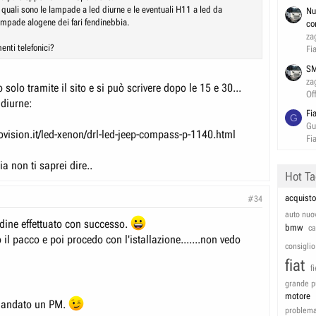
 quali sono le lampade a led diurne e le eventuali H11 a led da
Nu
lampade alogene dei fari fendinebbia.
co
za
menti telefonici?
Fi
SM
za
solo tramite il sito e si può scrivere dopo le 15 e 30...
Of
 diurne:
Fi
G
Gu
ovision.it/led-xenon/drl-led-jeep-compass-p-1140.html
Fi
ia non ti saprei dire..
Hot T
acquisto
#34
auto nuo
.ordine effettuato con successo.
bmw
c
il pacco e poi procedo con l'istallazione.......non vedo
consiglio
fiat
f
grande p
motore
mandato un PM.
problem