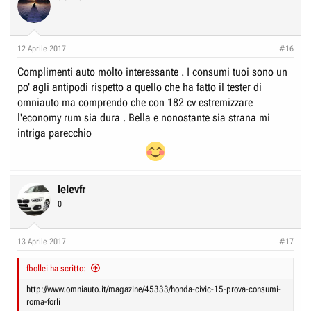
r
I
e
n
D
i
12 Aprile 2017
#16
i
z
Complimenti auto molto interessante . I consumi tuoi sono un
s
i
po' agli antipodi rispetto a quello che ha fatto il tester di
c
o
omniauto ma comprendo che con 182 cv estremizzare
u
l'economy rum sia dura . Bella e nonostante sia strana mi
s
intriga parecchio
s
i
o
n
lelevfr
e
0
13 Aprile 2017
#17
fbollei ha scritto:
http://www.omniauto.it/magazine/45333/honda-civic-15-prova-consumi-
roma-forli