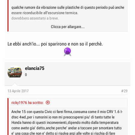
qualche rumore da vibrazione sulle plastiche di questo periodo può anche
essere riconducibile all'escursione termica.
dovrebbero assestarsi a breve.
Clicca per allargare...
già con il vecchio v-tec della 1.6 benzina riuscivo a fare i 14,5 km litro in
extraurbano. non dubito che questa sia un vero salto in avanti.
Le ebbi anch'io... poi sparirono e non so il perchè.
elancia75
0
13 Aprile 2017
#29
ricky1976 ha scritto:
Anche 15 con questa Civic ci farei firma,consuma come il mio CRV 1.6 I-
dtec 4wd,per i rumorini io non mi preoccuperei piu' di tanto tutte le
Honda hanno di questi inconvenienti,dipendo molto dalla temperatura
come avete gia' detto,anche perche' andar a toccare per smontare tutto
e' una cosa che non e' detto si risolva anzi alle volte si rischia di fare