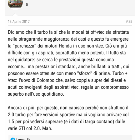
0
13 Aprile 2017
#25
Diciamo che il turbo fa sì che la modalità off-vtec sia sfruttata
nella stragarande maggioranza dei casi e questo fa emergere
la "parchezza" dei motori Honda in uso non vtec. Ciò era più
difficile con gli aspirati, soprattutto meno potenti. Il tutto sta
nel guidatore: se cerca le prestazioni questa consuma
eccome... ma prestazioni standard, anche brillanti a tratti, qui
possono essere ottenute con meno "sforzo" di prima. Turbo +
Vtec: l'uovo di Colombo che, salvo coppia super dei diesel e
acuti coinvolgenti degli aspirati vtec, regala un compromesso
superbo nell'uso quotidiano.
Ancora di più, per questo, non capisco perchè non sfruttino il
2.0 turbo per fare versioni sportive ma ci vogliano arrivare col
1.5 per poi vedersi superare (e i dati di targa contano) dalle
varie GTI col 2.0. Mah.
R
Lenny_84