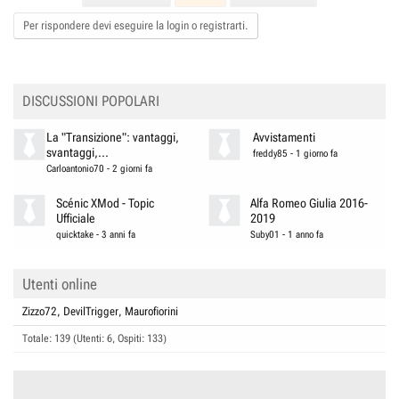
Per rispondere devi eseguire la login o registrarti.
DISCUSSIONI POPOLARI
La "Transizione": vantaggi,
Avvistamenti
svantaggi,...
freddy85
-
1 giorno fa
Carloantonio70
-
2 giorni fa
Scénic XMod - Topic
Alfa Romeo Giulia 2016-
Ufficiale
2019
quicktake
-
3 anni fa
Suby01
-
1 anno fa
Utenti online
Zizzo72
DevilTrigger
Maurofiorini
Totale: 139 (Utenti: 6, Ospiti: 133)