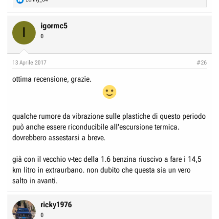
e
a
c
igormc5
I
t
0
i
o
n
13 Aprile 2017
#26
s
:
ottima recensione, grazie.
qualche rumore da vibrazione sulle plastiche di questo periodo
può anche essere riconducibile all'escursione termica.
dovrebbero assestarsi a breve.
già con il vecchio v-tec della 1.6 benzina riuscivo a fare i 14,5
km litro in extraurbano. non dubito che questa sia un vero
salto in avanti.
ricky1976
0