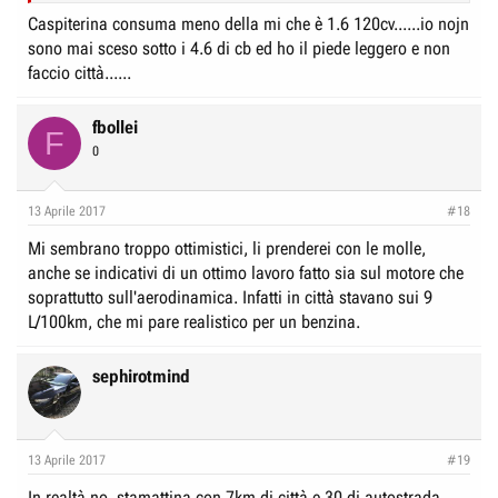
Caspiterina consuma meno della mi che è 1.6 120cv......io nojn
sono mai sceso sotto i 4.6 di cb ed ho il piede leggero e non
faccio città......
fbollei
F
0
13 Aprile 2017
#18
Mi sembrano troppo ottimistici, li prenderei con le molle,
anche se indicativi di un ottimo lavoro fatto sia sul motore che
soprattutto sull'aerodinamica. Infatti in città stavano sui 9
L/100km, che mi pare realistico per un benzina.
sephirotmind
13 Aprile 2017
#19
In realtà no, stamattina con 7km di città e 30 di autostrada,