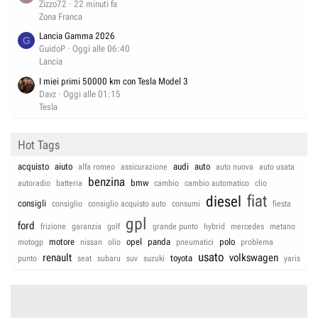
Zizzo72
22 minuti fa
Zona Franca
Lancia Gamma 2026
G
GuidoP
Oggi alle 06:40
Lancia
I miei primi 50000 km con Tesla Model 3
Davz
Oggi alle 01:15
Tesla
Hot Tags
acquisto
aiuto
audi
auto
alfa romeo
assicurazione
auto nuova
auto usata
benzina
bmw
autoradio
batteria
cambio
cambio automatico
clio
fiat
diesel
consigli
consiglio
consiglio acquisto auto
consumi
fiesta
gpl
ford
frizione
garanzia
golf
grande punto
hybrid
mercedes
metano
motore
opel
panda
polo
motogp
nissan
olio
pneumatici
problema
usato
renault
volkswagen
toyota
punto
seat
subaru
suv
suzuki
yaris