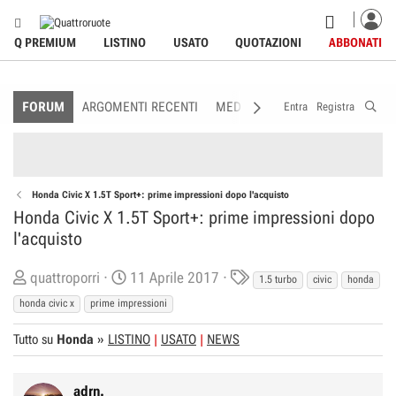
Q PREMIUM
LISTINO
USATO
QUOTAZIONI
ABBONATI
FORUM
ARGOMENTI RECENTI
MEDIA
MEMBRI
REGOLAME
Entra
Registra
Honda Civic X 1.5T Sport+: prime impressioni dopo l'acquisto
Honda Civic X 1.5T Sport+: prime impressioni dopo
l'acquisto
C
D
T
quattroporri
11 Aprile 2017
1.5 turbo
civic
honda
r
a
a
honda civic x
prime impressioni
e
t
g
Tutto su
a
Honda
»
LISTINO
a
USATO
NEWS
s
t
d
o
i
adrn.