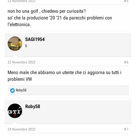
23 Novembre 2022
#5
non ho una golf , chiedevo per curiosita'!
so' che la produzione '20 '21 da parecchi problemi con
l'elettronica.
SAGI1954
0
23 Novembre 2022
#6
Meno male che abbiamo un utente che ci aggiorna su tutti i
problemi VW
R
Roby58
e
a
c
Roby58
t
i
o
n
24 Novembre 2022
#7
s