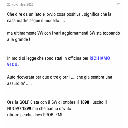
e
n
22 Novembre 2022
#1
D
i
Che dire da un lato e' ovvio cosa positiva , significa che la
i
z
casa madre segue il modello ....
s
i
c
o
ma ultimamente VW con i vari aggiornamenti SW sta toppando
u
alla grande !
s
s
i
In molti si legge che sono stati in officina per
RICHIAMO
o
91CU.
n
Auto ricoverata per due o tre giorni .... che gia sembra una
e
assurdita' .....
Ora la GOLF 8 sta con il SW di ottobre il
1898
, uscito il
NUOVO
1899
ma che hanno dovuto
ritirare perche dava PROBLEMI !