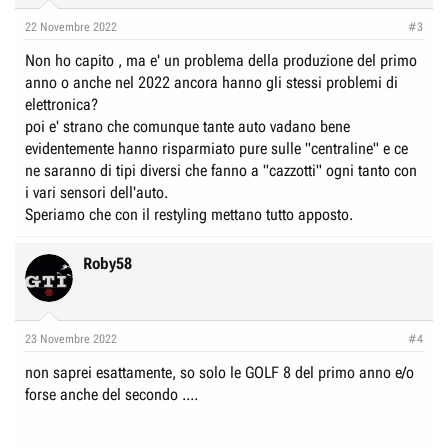
n
22 Novembre 2022
#3
s
:
Non ho capito , ma e' un problema della produzione del primo
anno o anche nel 2022 ancora hanno gli stessi problemi di
elettronica?
poi e' strano che comunque tante auto vadano bene
evidentemente hanno risparmiato pure sulle "centraline" e ce
ne saranno di tipi diversi che fanno a "cazzotti" ogni tanto con
i vari sensori dell'auto.
Speriamo che con il restyling mettano tutto apposto.
Roby58
23 Novembre 2022
#4
non saprei esattamente, so solo le GOLF 8 del primo anno e/o
forse anche del secondo ....