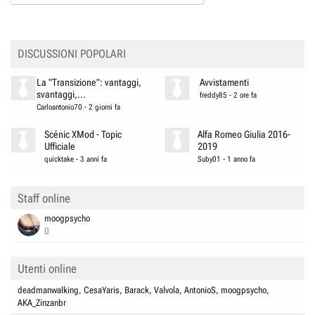
DISCUSSIONI POPOLARI
La "Transizione": vantaggi,
Avvistamenti
svantaggi,...
freddy85
-
2 ore fa
Carloantonio70
-
2 giorni fa
Scénic XMod - Topic
Alfa Romeo Giulia 2016-
Ufficiale
2019
quicktake
-
3 anni fa
Suby01
-
1 anno fa
Staff online
moogpsycho
0
Utenti online
deadmanwalking
CesaYaris
Barack
Valvola
AntonioS
moogpsycho
AKA_Zinzanbr