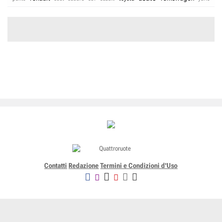
Contatti
Redazione
Termini e Condizioni d'Uso
Editoriale Domus SpA
Via G. Mazzocchi, 1/3 20089 Rozzano (Mi) - Codice fiscale, partita
IVA e iscrizione al Registro delle Imprese di Milano n. 07835550158