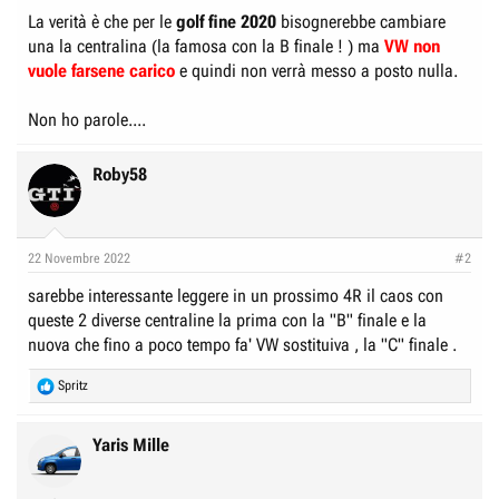
La verità è che per le
golf fine 2020
bisognerebbe cambiare
una la centralina (la famosa con la B finale ! ) ma
VW non
vuole farsene carico
e quindi non verrà messo a posto nulla.
Non ho parole....
Roby58
22 Novembre 2022
#2
sarebbe interessante leggere in un prossimo 4R il caos con
queste 2 diverse centraline la prima con la "B" finale e la
nuova che fino a poco tempo fa' VW sostituiva , la "C" finale .
R
Spritz
e
a
c
Yaris Mille
t
i
o