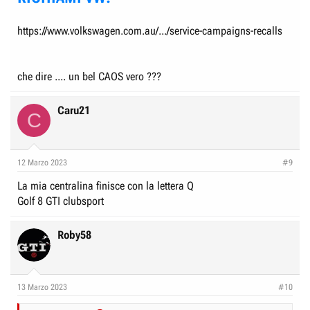
https://www.volkswagen.com.au/.../service-campaigns-recalls
che dire .... un bel CAOS vero ???
Caru21
C
12 Marzo 2023
#9
La mia centralina finisce con la lettera Q
Golf 8 GTI clubsport
Roby58
13 Marzo 2023
#10