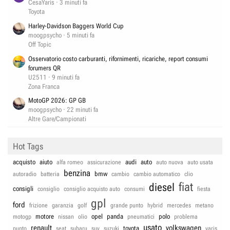
CesaYaris
3 minuti fa
Toyota
Harley-Davidson Baggers World Cup
moogpsycho
5 minuti fa
Off Topic
Osservatorio costo carburanti, rifornimenti, ricariche, report consumi
forumers QR
U2511
9 minuti fa
Zona Franca
MotoGP 2026: GP GB
moogpsycho
22 minuti fa
Altre Gare/Campionati
Hot Tags
acquisto
aiuto
audi
auto
alfa romeo
assicurazione
auto nuova
auto usata
benzina
bmw
autoradio
batteria
cambio
cambio automatico
clio
fiat
diesel
consigli
consiglio
consiglio acquisto auto
consumi
fiesta
gpl
ford
frizione
garanzia
golf
grande punto
hybrid
mercedes
metano
motore
opel
panda
polo
motogp
nissan
olio
pneumatici
problema
usato
renault
volkswagen
toyota
punto
seat
subaru
suv
suzuki
yaris