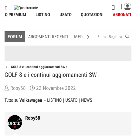
Q PREMIUM
LISTINO
USATO
QUOTAZIONI
ABBONATI
FORUM
ARGOMENTI RECENTI
MEDIA
MEMBRI
REGOLAME
Entra
Registra
GOLF 8 e i continui aggiornamenti SW !
GOLF 8 e i continui aggiornamenti SW !
C
D
Roby58
22 Novembre 2022
r
a
Tutto su
Volkswagen
»
LISTINO
USATO
NEWS
e
t
a
a
t
d
Roby58
o
i
r
I