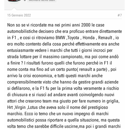
i
o
n
15 Gennaio 2022
#7
s
:
Non so se vi ricordate ma nei primi anni 2000 le case
automobilistiche decisero che era proficuo entrare direttamente
in F1 , e cosi ci ritroviamo BMW ,Toyota , Honda , Renault , io
ero molto contento della cosa perché effettivamente era anche
entusiasmante vedere i marchi che tutti i giorni incroci per
strada lottare per il massimo campionato, ma poi come andò
a finire ? I risultati furono quelli che furono perché in F1 il
nome conta ma fino ad un certo punto( renault a parte) , poi
arrivo la crisi economica, e tutti questi marchi anche
comprensibilmente visto che hanno da gestire grandi aziende
si defilarono, e la F1 fu per la prima volta veramente a rischio
di chiusura e si riuscì ad andare avanti coinvolgendo nuovi
attori che crearono team ma giusto per fare numero in griglia,
Hrt ,Virgin ,Lotus che aveva solo il nome del prestigioso
marchio. Ecco io temo che un nuovo impegno di marchi
automobilistici possa riportare a quella situazione, ma questa
volta temo che sarebbe difficile uscirne,ma poi i grandi marchi