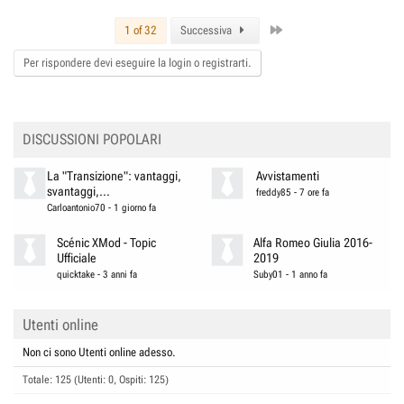
Last
1 of 32
Successiva
Per rispondere devi eseguire la login o registrarti.
DISCUSSIONI POPOLARI
La "Transizione": vantaggi,
Avvistamenti
svantaggi,...
freddy85
-
7 ore fa
Carloantonio70
-
1 giorno fa
Scénic XMod - Topic
Alfa Romeo Giulia 2016-
Ufficiale
2019
quicktake
-
3 anni fa
Suby01
-
1 anno fa
Utenti online
Non ci sono Utenti online adesso.
Totale: 125 (Utenti: 0, Ospiti: 125)