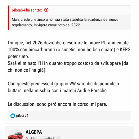
pilota54 ha scritto:
Mah, credo che ancora non sia stata stabilita la scadenza del nuovo
regolamento, in vigore come noto dal 2022
Dunque, nel 2026 dovrebbero esordire le nuove PU alimentate
100% con biocarburanti (o sintetici non ho ben chiaro) e KERS
potenziato.
Sarà eliminato l'H in quanto troppo costoso da sviluppare [da
chi non ce l'ha già].
Con queste premesse il gruppo VW sarebbe disponibile a
buttarsi nella mischia con i marchi Audi e Porsche.
Le discussioni sono però ancora in corso, mi pare.
R
pilota54
e
a
c
ALGEPA
t
0
Membro dello Staff