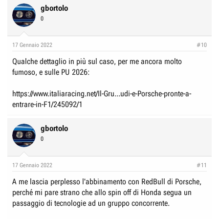
c
gbortolo
t
0
i
o
n
17 Gennaio 2022
#10
s
:
Qualche dettaglio in più sul caso, per me ancora molto
fumoso, e sulle PU 2026:
https://www.italiaracing.net/Il-Gru...udi-e-Porsche-pronte-a-
entrare-in-F1/245092/1
gbortolo
0
17 Gennaio 2022
#11
A me lascia perplesso l'abbinamento con RedBull di Porsche,
perché mi pare strano che allo spin off di Honda segua un
passaggio di tecnologie ad un gruppo concorrente.