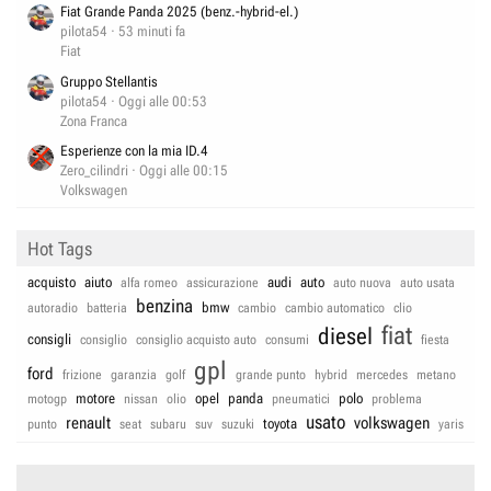
Fiat Grande Panda 2025 (benz.-hybrid-el.)
pilota54
53 minuti fa
Fiat
Gruppo Stellantis
pilota54
Oggi alle 00:53
Zona Franca
Esperienze con la mia ID.4
Zero_cilindri
Oggi alle 00:15
Volkswagen
Hot Tags
acquisto
aiuto
audi
auto
alfa romeo
assicurazione
auto nuova
auto usata
benzina
bmw
autoradio
batteria
cambio
cambio automatico
clio
fiat
diesel
consigli
consiglio
consiglio acquisto auto
consumi
fiesta
gpl
ford
frizione
garanzia
golf
grande punto
hybrid
mercedes
metano
motore
opel
panda
polo
motogp
nissan
olio
pneumatici
problema
usato
renault
volkswagen
toyota
punto
seat
subaru
suv
suzuki
yaris