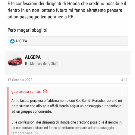
E le confessioni dei dirigenti di Honda che credono possibile il
rientro in un non lontano futuro mi fanno altrettanto pensare
ad un passaggio temporaneo a RB.
Però magari sbaglio!
R
ALGEPA
e
a
c
ALGEPA
t
0
Membro dello Staff
i
o
n
17 Gennaio 2022
#12
s
:
gbortolo ha scritto:
A me lascia perplesso l'abbinamento con RedBull di Porsche, perché mi
pare strano che allo spin off di Honda segua un passaggio di tecnologie
ad un gruppo concorrente.
E le confessioni dei dirigenti di Honda che credono possibile il rientro in
un non lontano futuro mi fanno altrettanto pensare ad un passaggio
temporaneo a RB.