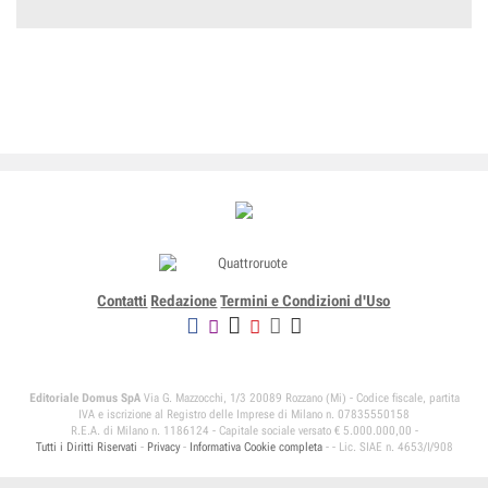
Contatti
Redazione
Termini e Condizioni d'Uso
Editoriale Domus SpA
Via G. Mazzocchi, 1/3 20089 Rozzano (Mi) - Codice fiscale, partita
IVA e iscrizione al Registro delle Imprese di Milano n. 07835550158
R.E.A. di Milano n. 1186124 - Capitale sociale versato € 5.000.000,00 -
Tutti i Diritti Riservati
-
Privacy
-
Informativa Cookie completa
-
- Lic. SIAE n. 4653/I/908