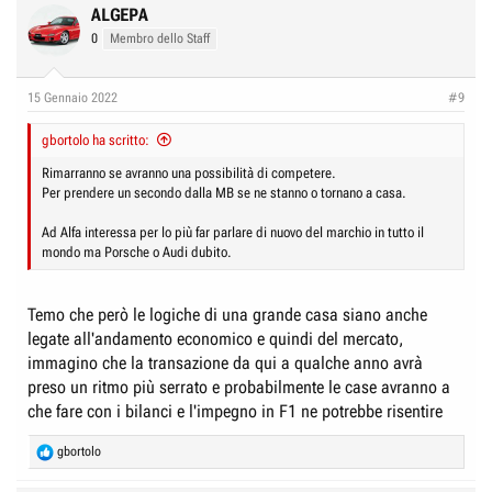
ALGEPA
0
Membro dello Staff
15 Gennaio 2022
#9
gbortolo ha scritto:
Rimarranno se avranno una possibilità di competere.
Per prendere un secondo dalla MB se ne stanno o tornano a casa.
Ad Alfa interessa per lo più far parlare di nuovo del marchio in tutto il
mondo ma Porsche o Audi dubito.
Temo che però le logiche di una grande casa siano anche
legate all'andamento economico e quindi del mercato,
immagino che la transazione da qui a qualche anno avrà
preso un ritmo più serrato e probabilmente le case avranno a
che fare con i bilanci e l'impegno in F1 ne potrebbe risentire
R
gbortolo
e
a