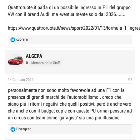
r
I
Quattroruote.it parla di un possibile ingresso in F.1 del gruppo
e
n
VW con il brand Audi, ma eventualmente solo dal 2026…….
D
i
i
z
https://www.quattroruote.it/news/sport/2022/01/13/formula_1_ing
s
i
R
c
cuorern
o
e
u
a
s
c
ALGEPA
t
s
0
Membro dello Staff
i
i
o
n
o
14 Gennaio 2022
#2
s
n
:
personalmente non sono molto favorevole ad una F1 con la
e
presenza di grandi marchi dell'automobilismo , credo che
siano più i ritorni negativi che quelli positivi, però è anche vero
che anche con il budget cup e con queste PU ormai pensare ad
un circus con team come 'garagisti' sia una più illusione.
R
Divergent
e
a