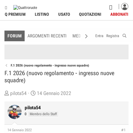
Q PREMIUM
LISTINO
USATO
QUOTAZIONI
ABBONATI
FORUM
ARGOMENTI RECENTI
MEDIA
MEMBRI
REGOLAME
Entra
Registra
F.1 2026 (nuovo regolamento - ingresso nuove squadre)
F.1 2026 (nuovo regolamento - ingresso nuove
squadre)
C
D
pilota54
14 Gennaio 2022
r
a
e
t
pilota54
a
a
0
Membro dello Staff
t
d
o
i
14 Gennaio 2022
#1