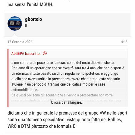
ma senza l'unità MGUH.
gbortolo
0
17 Gennaio 2022
#15
ALGEPA ha scritto:
a me sembra un poco tutto fumoso, come del resto dicevi anche tu.
Parliamo di un operazione che se avverrà sarà tra 4 anni che per lo sport è
un eternità, il tutto basato su di un regolamento ipotetico, e aggiungo
quello che avevo scritto in precedenza ovvero che tutte questo scenario
avviene in un periodo di transazione delicatissimo per le case
automobilistiche.
Se questi poi sono gli scenari che si vanno a prospettare non vorrei
essere pessimista ma la F1 la vedo veramente messa male, mi sembra
Clicca per allargare...
che stia seguendo il solco del DTM o del WEC
diciamo che in generale le premesse del gruppo VW nello sport
sono quantomeno speculativo, visto quanto fatto nei Rallies,
WRC e DTM piuttosto che formula E.