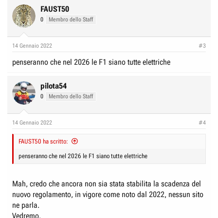
c
FAUST50
t
0
Membro dello Staff
i
o
n
14 Gennaio 2022
#3
s
:
penseranno che nel 2026 le F1 siano tutte elettriche
pilota54
0
Membro dello Staff
14 Gennaio 2022
#4
FAUST50 ha scritto:
penseranno che nel 2026 le F1 siano tutte elettriche
Mah, credo che ancora non sia stata stabilita la scadenza del
nuovo regolamento, in vigore come noto dal 2022, nessun sito
ne parla.
Vedremo.