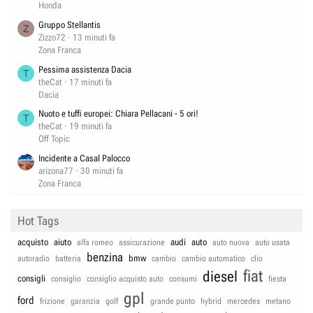
Honda
Gruppo Stellantis
Z
Zizzo72
13 minuti fa
Zona Franca
Pessima assistenza Dacia
T
theCat
17 minuti fa
Dacia
Nuoto e tuffi europei: Chiara Pellacani - 5 ori!
T
theCat
19 minuti fa
Off Topic
Incidente a Casal Palocco
arizona77
30 minuti fa
Zona Franca
Hot Tags
acquisto
aiuto
audi
auto
alfa romeo
assicurazione
auto nuova
auto usata
benzina
bmw
autoradio
batteria
cambio
cambio automatico
clio
fiat
diesel
consigli
consiglio
consiglio acquisto auto
consumi
fiesta
gpl
ford
frizione
garanzia
golf
grande punto
hybrid
mercedes
metano