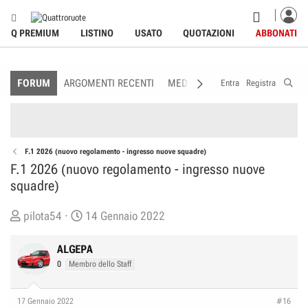
Q PREMIUM
LISTINO
USATO
QUOTAZIONI
ABBONATI
FORUM
ARGOMENTI RECENTI
MEDIA
MEMBRI
REGOLAME
Entra
Registra
F.1 2026 (nuovo regolamento - ingresso nuove squadre)
F.1 2026 (nuovo regolamento - ingresso nuove
squadre)
C
D
pilota54
14 Gennaio 2022
r
a
e
t
ALGEPA
a
a
0
Membro dello Staff
t
d
o
i
17 Gennaio 2022
#16