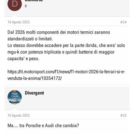
D
t
0
i
o
n
18 Agosto 2022
#24
s
:
Dal 2026 molti componenti dei motori termici saranno
standardizzati o limitati.
Lo stesso dovrebbe accadere per la parte ibrida, che avra' solo
mgu-k con potenza triplicata e quindi batterie di maggior
capacita' e peso.
https://it.motorsport.com/f1/news/f1-motori-2026-la-ferrari-si-e-
venduta-la-anima/10354172/
Divergent
18 Agosto 2022
#25
Ma.... tra Porsche e Audi che cambia?