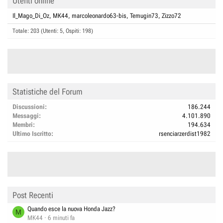
Utenti online
Il_Mago_Di_Oz
MK44
marcoleonardo63-bis
Temugin73
Zizzo72
Totale: 203 (Utenti: 5, Ospiti: 198)
Statistiche del Forum
Discussioni
186.244
Messaggi
4.101.890
Membri
194.634
Ultimo Iscritto
rsenciarzerdist1982
Post Recenti
Quando esce la nuova Honda Jazz?
M
MK44
6 minuti fa