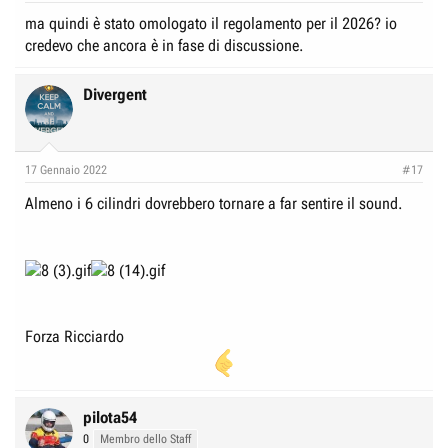
r
I
ma quindi è stato omologato il regolamento per il 2026? io
e
n
credevo che ancora è in fase di discussione.
D
i
i
z
Divergent
s
i
c
o
u
17 Gennaio 2022
#17
s
s
Almeno i 6 cilindri dovrebbero tornare a far sentire il sound.
i
o
n
e
Forza Ricciardo
pilota54
0
Membro dello Staff