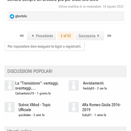
Ultima modifica di un moderatore:
18 Agosto 2022
R
gbortolo
e
a
c
First
Last
t
Precedente
2 of 32
Successiva
i
o
Per rispondere devi eseguire la login o registrarti.
n
s
:
DISCUSSIONI POPOLARI
La "Transizione": vantaggi,
Avvistamenti
svantaggi,...
freddy85
-
2 ore fa
Carloantonio70
-
1 giorno fa
Scénic XMod - Topic
Alfa Romeo Giulia 2016-
Ufficiale
2019
quicktake
-
3 anni fa
Suby01
-
1 anno fa