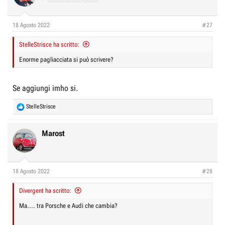
18 Agosto 2022
#27
StelleStrisce ha scritto:
Enorme pagliacciata si può scrivere?
Se aggiungi imho si.
R
StelleStrisce
e
a
c
Marost
t
i
o
n
18 Agosto 2022
#28
s
:
Divergent ha scritto:
Ma.... tra Porsche e Audi che cambia?