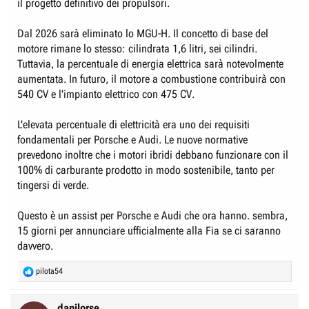
il progetto definitivo dei propulsori.
Dal 2026 sarà eliminato lo MGU-H. Il concetto di base del
motore rimane lo stesso: cilindrata 1,6 litri, sei cilindri.
Tuttavia, la percentuale di energia elettrica sarà notevolmente
aumentata. In futuro, il motore a combustione contribuirà con
540 CV e l'impianto elettrico con 475 CV.
L'elevata percentuale di elettricità era uno dei requisiti
fondamentali per Porsche e Audi. Le nuove normative
prevedono inoltre che i motori ibridi debbano funzionare con il
100% di carburante prodotto in modo sostenibile, tanto per
tingersi di verde.
Questo è un assist per Porsche e Audi che ora hanno. sembra,
15 giorni per annunciare ufficialmente alla Fia se ci saranno
davvero.
R
pilota54
e
a
c
danilorse