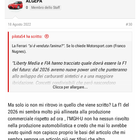
ALGEPA
0
Membro dello Staff
18 Agosto 2022
#30
pilota54 ha scritto:
La Ferrari
"si è venduta l'anima?"
. Se lo chiede Motorsport.com (Franco
Nugnes).
"Liberty Media e FIA hanno tracciato quale dovrà essere la F1
del futuro: dal 2026 avremo nuove power unit che punteranno
allo sviluppo dei carburanti sintetici e a una maggiore
ibridazione. Concetti condivisibili che però nascondono
Clicca per allargare...
grandissime
insidie:
la volontà è quella di arrivare a motori
molto simili
con limitati campi di ricerca per controllare i
costi e livellare le prestazioni, mettendo tutti i marchi alla
Ma solo io non mi ritrovo in quello che viene scritto? La f1 del
pari.
Ma è questo ciò che la Scuderia si aspetta dai GP o
2026 mi sembra molto più allineata alla produzione
sta tradendo la sua storia
?"
commerciale rispetto ad ora , l'MGH-U non ha nessun risvolto
nella produzione automobilistica e credo che mai lo avrebbe
F1 | Motori 2026: la Ferrari si è... venduta l'anima? (motorsport.com)
avuto quindi non capisco proprio le basi del articolo che mi
sembra sempre un articolo più per tifosi che altro