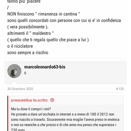
fanno piu' piacere
/
NON finiscono " rimanenza in cantina "
sono quelli concordati con persone con cui si e' in confidenza
( vera possibilmente ).
altrimenti il " maldestro "
( quello che ti regala quello che piace a lui )
o il riciclatore
sono sempre a rischio
marcoleonardo63-bis
0
30 Dicembre 2020
#120
provocantibus ha scritto:
Ma tu dove li compri i vini?
Ho provato a dare un'occhiata in internet e a meno di 180 il 2012 non
sono riuscito a trovarlo. Sicuramente mia moglie l'aveva preso in enoteca
e non so neanche a che prezzo e di che anno ma penso che superasse i
230 euro.