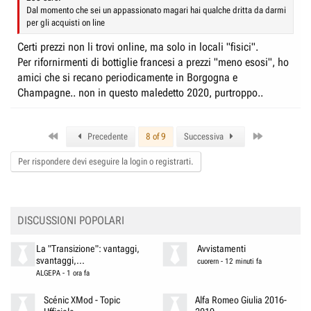
Dal momento che sei un appassionato magari hai qualche dritta da darmi
per gli acquisti on line
Certi prezzi non li trovi online, ma solo in locali "fisici".
Per rifornirmenti di bottiglie francesi a prezzi "meno esosi", ho
amici che si recano periodicamente in Borgogna e
Champagne.. non in questo maledetto 2020, purtroppo..
First
Last
Precedente
8 of 9
Successiva
Per rispondere devi eseguire la login o registrarti.
DISCUSSIONI POPOLARI
La "Transizione": vantaggi,
Avvistamenti
svantaggi,...
cuorern
-
12 minuti fa
ALGEPA
-
1 ora fa
Scénic XMod - Topic
Alfa Romeo Giulia 2016-