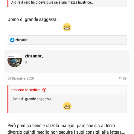
A dire il vero lui diceva pure se è una mezza lavatrice...
Uomo di grande saggezza.
R
zinzanbr
e
a
c
zinzanbr_
t
0
i
o
n
30 Dicembre 2020
#109
s
:
trinacrio ha scritto:
Uomo di grande saggezza.
Però predica bene e razzola male,mi pare che sia al terzo
divorzio quindi meglio non seguire i suoi consigli alla lettera...