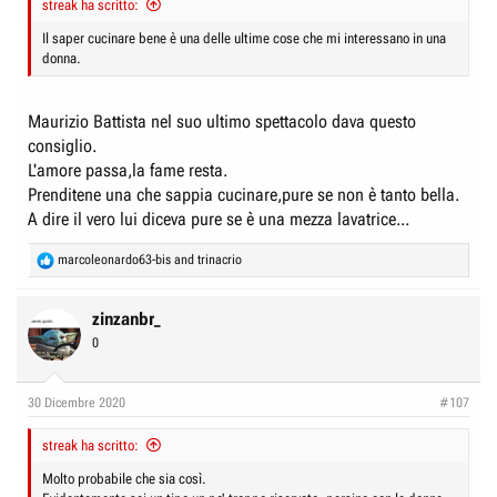
streak ha scritto:
e
n
D
i
Il saper cucinare bene è una delle ultime cose che mi interessano in una
donna.
i
z
s
i
c
o
Maurizio Battista nel suo ultimo spettacolo dava questo
u
consiglio.
s
L'amore passa,la fame resta.
Prenditene una che sappia cucinare,pure se non è tanto bella.
s
A dire il vero lui diceva pure se è una mezza lavatrice...
i
o
R
marcoleonardo63-bis
and
trinacrio
n
e
a
e
c
zinzanbr_
t
0
i
o
n
30 Dicembre 2020
#107
s
:
streak ha scritto:
Molto probabile che sia così.