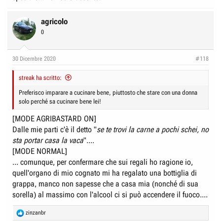
agricolo
0
30 Dicembre 2020
#118
streak ha scritto:
Preferisco imparare a cucinare bene, piuttosto che stare con una donna
solo perché sa cucinare bene lei!
[MODE AGRIBASTARD ON]
Dalle mie parti c'è il detto "
se te trovi la carne a pochi schei, no
sta portar casa la vaca
"....
[MODE NORMAL]
... comunque, per confermare che sui regali ho ragione io,
quell'organo di mio cognato mi ha regalato una bottiglia di
grappa, manco non sapesse che a casa mia (nonché di sua
sorella) al massimo con l'alcool ci si può accendere il fuoco....
R
zinzanbr
e