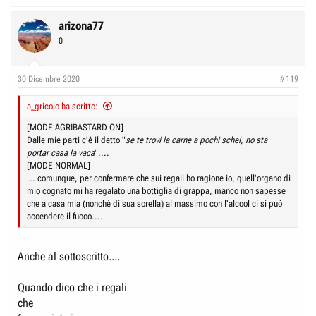
a
c
arizona77
t
0
i
o
n
30 Dicembre 2020
#119
s
:
a_gricolo ha scritto:
[MODE AGRIBASTARD ON]
Dalle mie parti c'è il detto "
se te trovi la carne a pochi schei, no sta
portar casa la vaca
"....
[MODE NORMAL]
... comunque, per confermare che sui regali ho ragione io, quell'organo di
mio cognato mi ha regalato una bottiglia di grappa, manco non sapesse
che a casa mia (nonché di sua sorella) al massimo con l'alcool ci si può
accendere il fuoco....
Anche al sottoscritto....
Quando dico che i regali
che