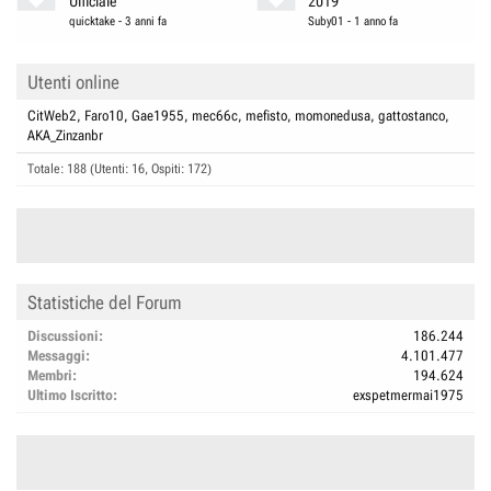
Ufficiale
2019
quicktake
-
3 anni fa
Suby01
-
1 anno fa
Utenti online
CitWeb2
Faro10
Gae1955
mec66c
mefisto
momonedusa
gattostanco
AKA_Zinzanbr
Totale: 188 (Utenti: 16, Ospiti: 172)
Statistiche del Forum
Discussioni
186.244
Messaggi
4.101.477
Membri
194.624
Ultimo Iscritto
exspetmermai1975