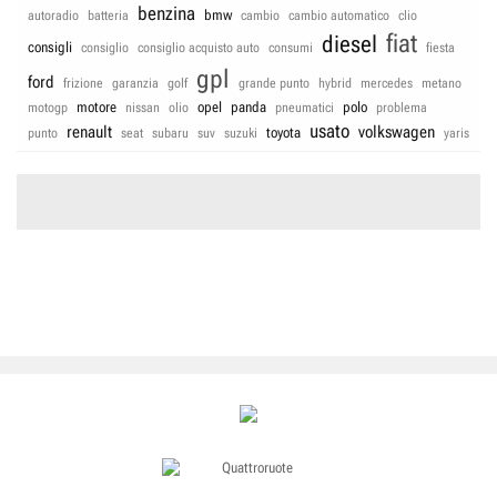
benzina
bmw
autoradio
batteria
cambio
cambio automatico
clio
fiat
diesel
consigli
consiglio
consiglio acquisto auto
consumi
fiesta
gpl
ford
frizione
garanzia
golf
grande punto
hybrid
mercedes
metano
motore
opel
panda
polo
motogp
nissan
olio
pneumatici
problema
usato
renault
volkswagen
toyota
punto
seat
subaru
suv
suzuki
yaris