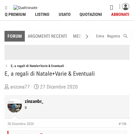
Q PREMIUM
LISTINO
USATO
QUOTAZIONI
ABBONATI
FORUM
ARGOMENTI RECENTI
MEDIA
MEMBRI
REGOLAME
Entra
Registra
E, a regali di Natale+Varie & Eventuali
E, a regali di Natale+Varie & Eventuali
C
D
arizona77
27 Dicembre 2020
r
a
e
t
zinzanbr_
a
a
0
t
d
o
i
30 Dicembre 2020
#106
r
I