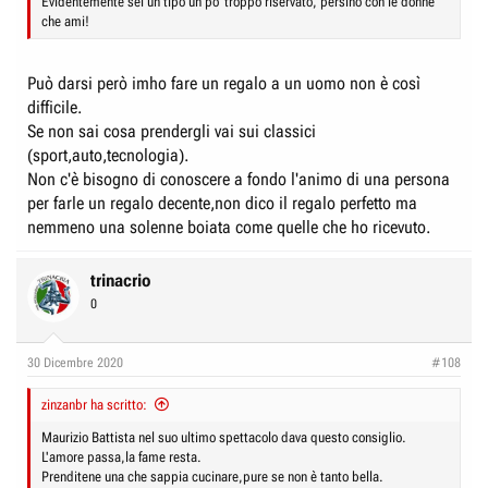
Evidentemente sei un tipo un po' troppo riservato, persino con le donne
che ami!
Può darsi però imho fare un regalo a un uomo non è così
difficile.
Se non sai cosa prendergli vai sui classici
(sport,auto,tecnologia).
Non c'è bisogno di conoscere a fondo l'animo di una persona
per farle un regalo decente,non dico il regalo perfetto ma
nemmeno una solenne boiata come quelle che ho ricevuto.
trinacrio
0
30 Dicembre 2020
#108
zinzanbr ha scritto:
Maurizio Battista nel suo ultimo spettacolo dava questo consiglio.
L'amore passa,la fame resta.
Prenditene una che sappia cucinare,pure se non è tanto bella.