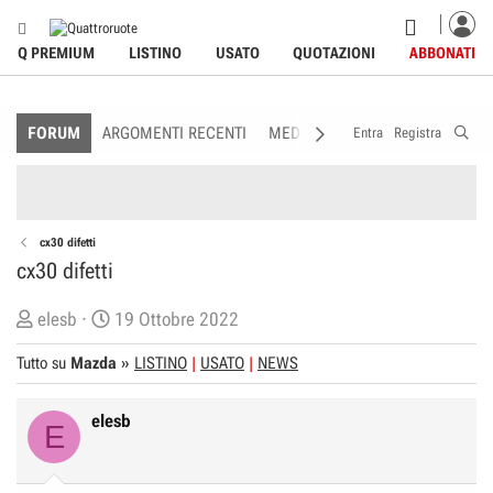
Q PREMIUM
LISTINO
USATO
QUOTAZIONI
ABBONATI
FORUM
ARGOMENTI RECENTI
MEDIA
MEMBRI
REGOLAME
Entra
Registra
cx30 difetti
cx30 difetti
C
D
elesb
19 Ottobre 2022
r
a
Tutto su
Mazda
»
LISTINO
USATO
NEWS
e
t
a
a
elesb
t
d
E
o
i
r
I