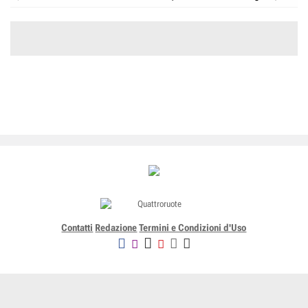
Contatti
Redazione
Termini e Condizioni d'Uso
Editoriale Domus SpA
Via G. Mazzocchi, 1/3 20089 Rozzano (Mi) - Codice fiscale, partita
IVA e iscrizione al Registro delle Imprese di Milano n. 07835550158