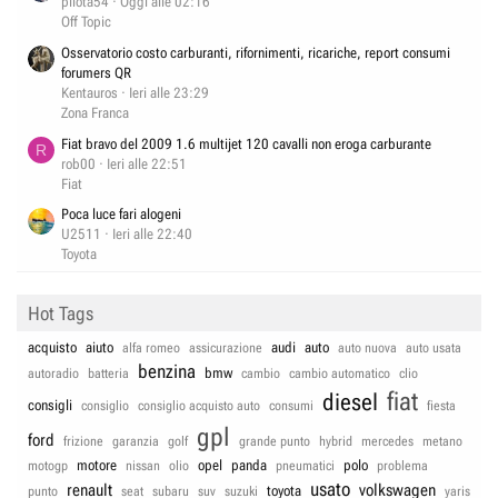
pilota54
Oggi alle 02:16
Off Topic
Osservatorio costo carburanti, rifornimenti, ricariche, report consumi
forumers QR
Kentauros
Ieri alle 23:29
Zona Franca
Fiat bravo del 2009 1.6 multijet 120 cavalli non eroga carburante
R
rob00
Ieri alle 22:51
Fiat
Poca luce fari alogeni
U2511
Ieri alle 22:40
Toyota
Hot Tags
acquisto
aiuto
audi
auto
alfa romeo
assicurazione
auto nuova
auto usata
benzina
bmw
autoradio
batteria
cambio
cambio automatico
clio
fiat
diesel
consigli
consiglio
consiglio acquisto auto
consumi
fiesta
gpl
ford
frizione
garanzia
golf
grande punto
hybrid
mercedes
metano
motore
opel
panda
polo
motogp
nissan
olio
pneumatici
problema
usato
renault
volkswagen
toyota
punto
seat
subaru
suv
suzuki
yaris