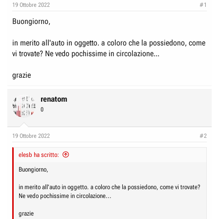
e
n
19 Ottobre 2022
#1
D
i
Buongiorno,
i
z
s
i
in merito all'auto in oggetto. a coloro che la possiedono, come
c
o
vi trovate? Ne vedo pochissime in circolazione...
u
s
grazie
s
i
renatom
o
0
n
e
19 Ottobre 2022
#2
elesb ha scritto:
Buongiorno,
in merito all'auto in oggetto. a coloro che la possiedono, come vi trovate?
Ne vedo pochissime in circolazione...
grazie