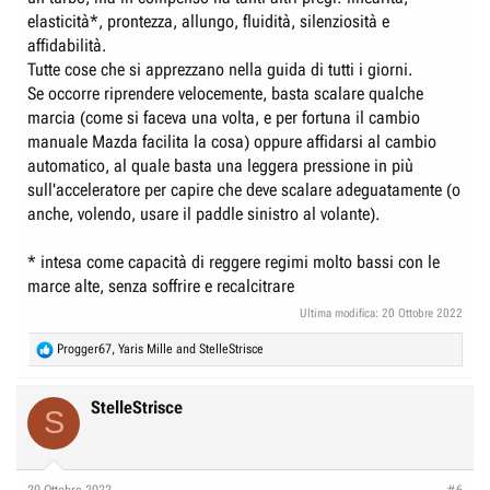
elasticità*, prontezza, allungo, fluidità, silenziosità e
affidabilità.
Tutte cose che si apprezzano nella guida di tutti i giorni.
Se occorre riprendere velocemente, basta scalare qualche
marcia (come si faceva una volta, e per fortuna il cambio
manuale Mazda facilita la cosa) oppure affidarsi al cambio
automatico, al quale basta una leggera pressione in più
sull'acceleratore per capire che deve scalare adeguatamente (o
anche, volendo, usare il paddle sinistro al volante).
* intesa come capacità di reggere regimi molto bassi con le
marce alte, senza soffrire e recalcitrare
Ultima modifica:
20 Ottobre 2022
R
Progger67
,
Yaris Mille
and
StelleStrisce
e
a
c
StelleStrisce
S
t
i
o
n
20 Ottobre 2022
#6