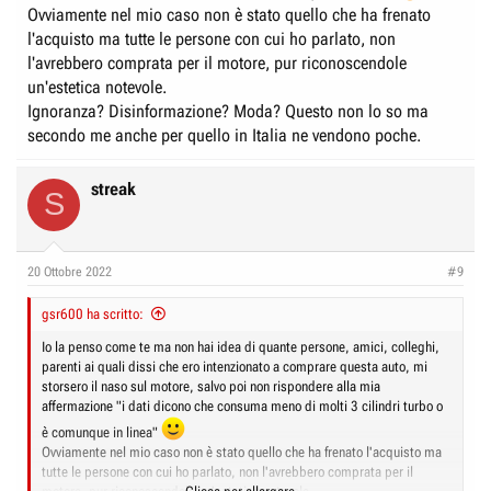
Ovviamente nel mio caso non è stato quello che ha frenato
l'acquisto ma tutte le persone con cui ho parlato, non
l'avrebbero comprata per il motore, pur riconoscendole
un'estetica notevole.
Ignoranza? Disinformazione? Moda? Questo non lo so ma
secondo me anche per quello in Italia ne vendono poche.
streak
S
20 Ottobre 2022
#9
gsr600 ha scritto:
Io la penso come te ma non hai idea di quante persone, amici, colleghi,
parenti ai quali dissi che ero intenzionato a comprare questa auto, mi
storsero il naso sul motore, salvo poi non rispondere alla mia
affermazione "i dati dicono che consuma meno di molti 3 cilindri turbo o
è comunque in linea"
Ovviamente nel mio caso non è stato quello che ha frenato l'acquisto ma
tutte le persone con cui ho parlato, non l'avrebbero comprata per il