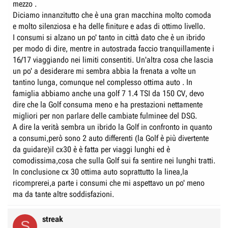
mezzo .
Diciamo innanzitutto che è una gran macchina molto comoda
e molto silenziosa e ha delle finiture e adas di ottimo livello.
I consumi si alzano un po' tanto in città dato che è un ibrido
per modo di dire, mentre in autostrada faccio tranquillamente i
16/17 viaggiando nei limiti consentiti. Un'altra cosa che lascia
un po' a desiderare mi sembra abbia la frenata a volte un
tantino lunga, comunque nel complesso ottima auto . In
famiglia abbiamo anche una golf 7 1.4 TSI da 150 CV, devo
dire che la Golf consuma meno e ha prestazioni nettamente
migliori per non parlare delle cambiate fulminee del DSG.
A dire la verità sembra un ibrido la Golf in confronto in quanto
a consumi,però sono 2 auto differenti (la Golf è più divertente
da guidare)il cx30 è è fatta per viaggi lunghi ed è
comodissima,cosa che sulla Golf sui fa sentire nei lunghi tratti.
In conclusione cx 30 ottima auto soprattutto la linea,la
ricomprerei,a parte i consumi che mi aspettavo un po' meno
ma da tante altre soddisfazioni.
streak
S