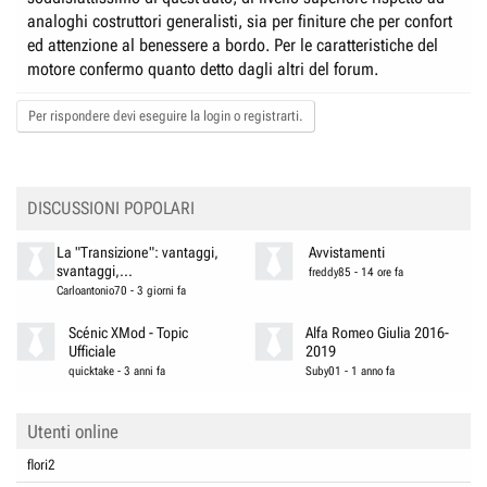
analoghi costruttori generalisti, sia per finiture che per confort
ed attenzione al benessere a bordo. Per le caratteristiche del
motore confermo quanto detto dagli altri del forum.
Per rispondere devi eseguire la login o registrarti.
DISCUSSIONI POPOLARI
La "Transizione": vantaggi,
Avvistamenti
svantaggi,...
freddy85
-
14 ore fa
Carloantonio70
-
3 giorni fa
Scénic XMod - Topic
Alfa Romeo Giulia 2016-
Ufficiale
2019
quicktake
-
3 anni fa
Suby01
-
1 anno fa
Utenti online
flori2