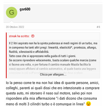
gsr600
G
20 Ottobre 2022
#8
streak ha scritto:
Il 2 litri aspirato non ha la spinta poderosa ai medi regimi di un turbo, ma
in compenso ha tanti altri pregi: linearità, elasticità*, prontezza, allungo,
fluidità, silenziosità e affidabilità.
Tutte cose che si apprezzano nella guida di tutti i giorni.
Se occorre riprendere velocemente, basta scalare qualche marcia (come
si faceva una volta, e per fortuna il cambio manuale Mazda facilita la
cosa) oppure affidarsi al cambio automatico, al quale basta una leggera
pressione in più sull'acceleratore per capire che deve scalare
Clicca per allargare...
adeguatamente (o anche, volendo, usare il paddle sinistro al volante).
Io la penso come te ma non hai idea di quante persone, amici,
* intesa come capacità di reggere regimi molto bassi con le marce alte,
colleghi, parenti ai quali dissi che ero intenzionato a comprare
senza soffrire e recalcitrare
questa auto, mi storsero il naso sul motore, salvo poi non
rispondere alla mia affermazione "i dati dicono che consuma
meno di molti 3 cilindri turbo o è comunque in linea"