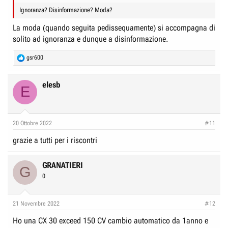
Ignoranza? Disinformazione? Moda?
La moda (quando seguita pedissequamente) si accompagna di
solito ad ignoranza e dunque a disinformazione.
R
gsr600
e
a
c
elesb
E
t
i
o
n
20 Ottobre 2022
#11
s
:
grazie a tutti per i riscontri
GRANATIERI
G
0
21 Novembre 2022
#12
Ho una CX 30 exceed 150 CV cambio automatico da 1anno e