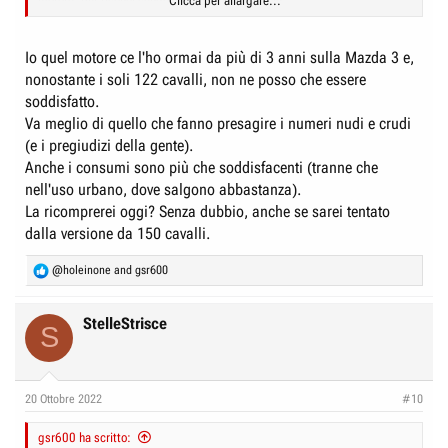
motore, pur riconoscendole un'estetica notevole.
Clicca per allargare...
Ignoranza? Disinformazione? Moda? Questo non lo so ma secondo me
anche per quello in Italia ne vendono poche.
Io quel motore ce l'ho ormai da più di 3 anni sulla Mazda 3 e,
nonostante i soli 122 cavalli, non ne posso che essere
soddisfatto.
Va meglio di quello che fanno presagire i numeri nudi e crudi
(e i pregiudizi della gente).
Anche i consumi sono più che soddisfacenti (tranne che
nell'uso urbano, dove salgono abbastanza).
La ricomprerei oggi? Senza dubbio, anche se sarei tentato
dalla versione da 150 cavalli.
R
@holeinone
and
gsr600
e
a
c
StelleStrisce
S
t
i
o
n
20 Ottobre 2022
#10
s
:
gsr600 ha scritto: