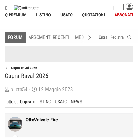
Q PREMIUM
LISTINO
USATO
QUOTAZIONI
ABBONATI
FORUM
ARGOMENTI RECENTI
MEDIA
MEMBRI
REGOLAME
Entra
Registra
Cupra Raval 2026
Cupra Raval 2026
C
D
pilota54
12 Maggio 2023
r
a
Tutto su
Cupra
»
LISTINO
USATO
NEWS
e
t
a
a
t
d
OttoValvole-Fire
o
i
r
I