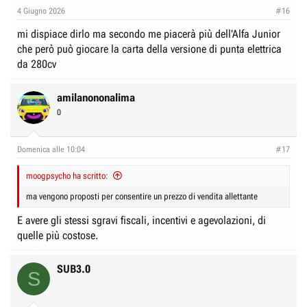
e
n
4 Giugno 2026
#16
D
i
mi dispiace dirlo ma secondo me piacerà più dell'Alfa Junior
i
z
che però può giocare la carta della versione di punta elettrica
s
i
da 280cv
c
o
u
amilanononalima
s
0
s
i
Domenica alle 10:04
#17
o
n
moogpsycho ha scritto:
e
ma vengono proposti per consentire un prezzo di vendita allettante
E avere gli stessi sgravi fiscali, incentivi e agevolazioni, di
quelle più costose.
SUB3.0
S