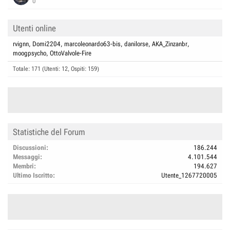
0
Utenti online
rvignn
Domi2204
marcoleonardo63-bis
danilorse
AKA_Zinzanbr
moogpsycho
OttoValvole-Fire
Totale: 171 (Utenti: 12, Ospiti: 159)
Statistiche del Forum
Discussioni
186.244
Messaggi
4.101.544
Membri
194.627
Ultimo Iscritto
Utente_1267720005