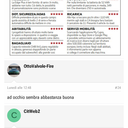
OttoValvole-Fire
Lunedì alle 12:48
#24
ad occhio sembra abbastanza buona
CitWeb2
C