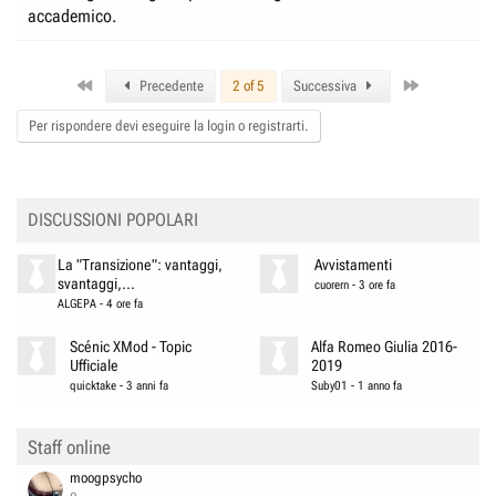
accademico.
First
Last
Precedente
2 of 5
Successiva
Per rispondere devi eseguire la login o registrarti.
DISCUSSIONI POPOLARI
La "Transizione": vantaggi,
Avvistamenti
svantaggi,...
cuorern
-
3 ore fa
ALGEPA
-
4 ore fa
Scénic XMod - Topic
Alfa Romeo Giulia 2016-
Ufficiale
2019
quicktake
-
3 anni fa
Suby01
-
1 anno fa
Staff online
moogpsycho