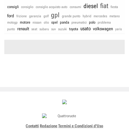
fiat
diesel
consigli
consiglio
consiglio acquisto auto
consumi
fiesta
gpl
ford
frizione
garanzia
golf
grande punto
hybrid
mercedes
metano
motore
opel
panda
polo
motogp
nissan
olio
pneumatici
problema
usato
renault
volkswagen
toyota
punto
seat
subaru
suv
suzuki
yaris
Contatti
Redazione
Termini e Condizioni d'Uso