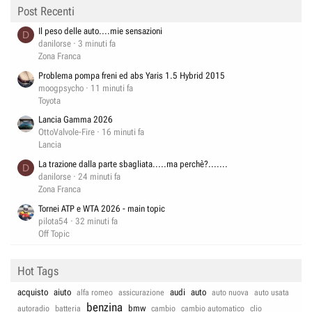
Post Recenti
Il peso delle auto....mie sensazioni
D
danilorse
3 minuti fa
Zona Franca
Problema pompa freni ed abs Yaris 1.5 Hybrid 2015
moogpsycho
11 minuti fa
Toyota
Lancia Gamma 2026
OttoValvole-Fire
16 minuti fa
Lancia
La trazione dalla parte sbagliata.....ma perchè?.......
D
danilorse
24 minuti fa
Zona Franca
Tornei ATP e WTA 2026 - main topic
pilota54
32 minuti fa
Off Topic
Hot Tags
acquisto
aiuto
audi
auto
alfa romeo
assicurazione
auto nuova
auto usata
benzina
bmw
autoradio
batteria
cambio
cambio automatico
clio