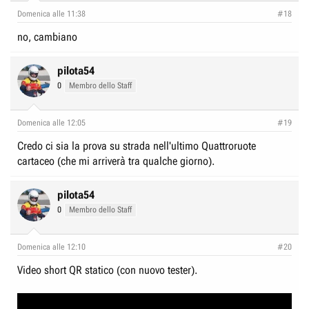
Domenica alle 11:38
#18
no, cambiano
pilota54
0
Membro dello Staff
Domenica alle 12:05
#19
Credo ci sia la prova su strada nell'ultimo Quattroruote
cartaceo (che mi arriverà tra qualche giorno).
pilota54
0
Membro dello Staff
Domenica alle 12:10
#20
Video short QR statico (con nuovo tester).