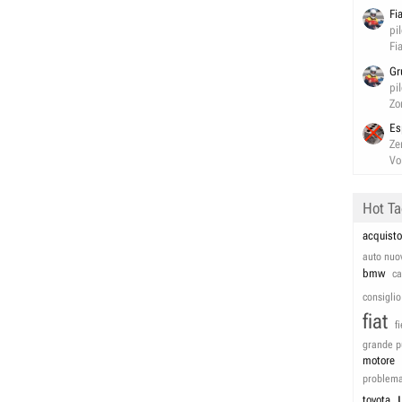
Fi
pi
Fi
Gr
pi
Zo
Es
Ze
Vo
Hot T
acquisto
auto nuo
bmw
c
consiglio
fiat
f
grande p
motore
problem
toyota