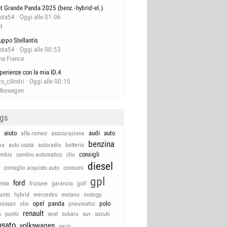
at Grande Panda 2025 (benz.-hybrid-el.)
lota54
Oggi alle 01:06
at
uppo Stellantis
lota54
Oggi alle 00:53
na Franca
perienze con la mia ID.4
ro_cilindri
Oggi alle 00:15
lkswagen
ags
aiuto
audi
auto
alfa romeo
assicurazione
benzina
va
auto usata
autoradio
batteria
consigli
ambio
cambio automatico
clio
diesel
consiglio acquisto auto
consumi
gpl
ford
iesta
frizione
garanzia
golf
unto
hybrid
mercedes
metano
motogp
opel
panda
polo
nissan
olio
pneumatici
renault
a
punto
seat
subaru
suv
suzuki
usato
volkswagen
yaris