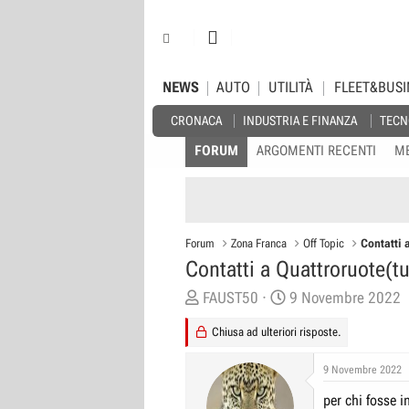
NEWS
AUTO
UTILITÀ
FLEET&BUSI
CRONACA
INDUSTRIA E FINANZA
TECN
FORUM
ARGOMENTI RECENTI
M
Forum
Zona Franca
Off Topic
Contatti 
Contatti a Quattroruote(tu
C
D
FAUST50
9 Novembre 2022
r
a
Chiusa ad ulteriori risposte.
e
t
a
a
9 Novembre 2022
t
d
per chi fosse i
o
i