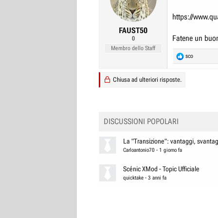
r
I
https://www.qua
e
n
FAUST50
D
i
Fatene un buo
0
i
z
Membro dello Staff
s
i
R
sco
e
c
o
a
u
Chiusa ad ulteriori risposte.
c
t
s
i
s
o
n
i
DISCUSSIONI POPOLARI
s
o
:
n
La "Transizione": vantaggi, svantagg
e
Carloantonio70
-
1 giorno fa
Scénic XMod - Topic Ufficiale
quicktake
-
3 anni fa