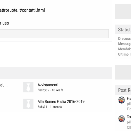
ttroruote.it/contatti.html
n uso
Statis
Discuss
Messag
Membri
Ultimo I
i,...
Avvistamenti
Post R
freddy85
-
10 ore fa
Fi
Alfa Romeo Giulia 2016-2019
pi
Suby01
-
1 anno fa
Fi
To
pi
Of