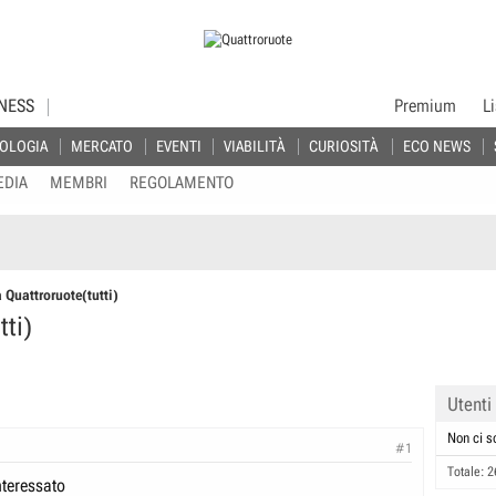
NESS
Premium
L
OLOGIA
MERCATO
EVENTI
VIABILITÀ
CURIOSITÀ
ECO NEWS
EDIA
MEMBRI
REGOLAMENTO
a Quattroruote(tutti)
tti)
Utenti
Non ci s
#1
Totale: 2
nteressato