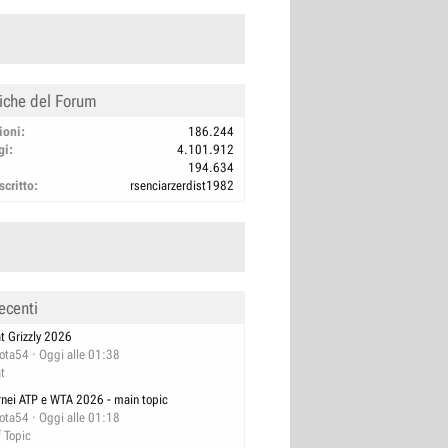
tiche del Forum
ioni
186.244
gi
4.101.912
194.634
scritto
rsenciarzerdist1982
ecenti
at Grizzly 2026
lota54
Oggi alle 01:38
at
rnei ATP e WTA 2026 - main topic
lota54
Oggi alle 01:18
f Topic