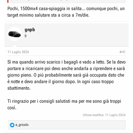
Pochi, 1500mx4 casa-spiaggia in salita... comunque pochi, un
target minimo salutare sta a circa a 7m/die.
gnpb
0
11 Luglio 2024
#41
Sì ma quando arrivo scarico i bagagli e vado a letto. Se la devo
portare a ricaricare poi devo anche andarla a riprendere e sarà
giorno pieno. O più probabilmente sarà già occupata dato che
è notte e devo andare il giorno dopo. In ogni caso troppo
sbattimento.
Ti ringrazio per i consigli salutisti ma per me sono già troppi
così.
Ultima modifica:
11 Luglio 2024
R
a_gricolo
e