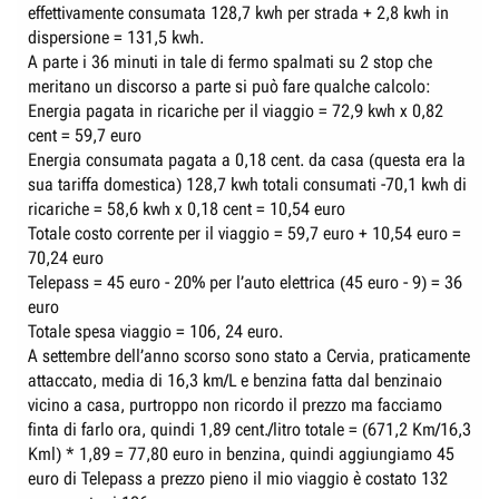
effettivamente consumata 128,7 kwh per strada + 2,8 kwh in
dispersione = 131,5 kwh.
A parte i 36 minuti in tale di fermo spalmati su 2 stop che
meritano un discorso a parte si può fare qualche calcolo:
Energia pagata in ricariche per il viaggio = 72,9 kwh x 0,82
cent = 59,7 euro
Energia consumata pagata a 0,18 cent. da casa (questa era la
sua tariffa domestica) 128,7 kwh totali consumati -70,1 kwh di
ricariche = 58,6 kwh x 0,18 cent = 10,54 euro
Totale costo corrente per il viaggio = 59,7 euro + 10,54 euro =
70,24 euro
Telepass = 45 euro - 20% per l’auto elettrica (45 euro - 9) = 36
euro
Totale spesa viaggio = 106, 24 euro.
A settembre dell’anno scorso sono stato a Cervia, praticamente
attaccato, media di 16,3 km/L e benzina fatta dal benzinaio
vicino a casa, purtroppo non ricordo il prezzo ma facciamo
finta di farlo ora, quindi 1,89 cent./litro totale = (671,2 Km/16,3
Kml) * 1,89 = 77,80 euro in benzina, quindi aggiungiamo 45
euro di Telepass a prezzo pieno il mio viaggio è costato 132