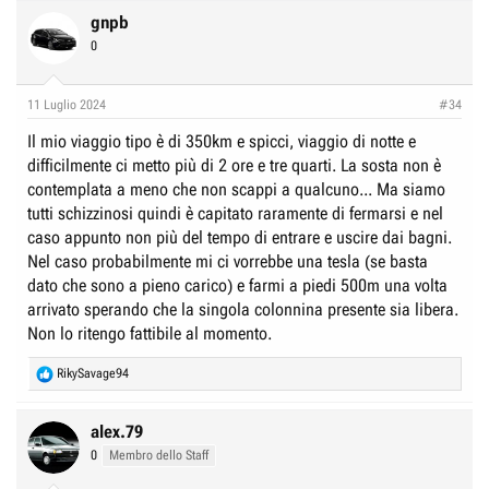
gnpb
0
11 Luglio 2024
#34
Il mio viaggio tipo è di 350km e spicci, viaggio di notte e
difficilmente ci metto più di 2 ore e tre quarti. La sosta non è
contemplata a meno che non scappi a qualcuno... Ma siamo
tutti schizzinosi quindi è capitato raramente di fermarsi e nel
caso appunto non più del tempo di entrare e uscire dai bagni.
Nel caso probabilmente mi ci vorrebbe una tesla (se basta
dato che sono a pieno carico) e farmi a piedi 500m una volta
arrivato sperando che la singola colonnina presente sia libera.
Non lo ritengo fattibile al momento.
R
RikySavage94
e
a
c
alex.79
t
0
Membro dello Staff
i
o