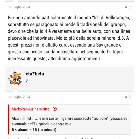
n
11 Luglio 2024
#35
s
:
Pur non amando particolarmente il mondo "Id" di Volkswagen,
soprattutto se paragonato ai modelli tradizionali del gruppo,
devo dire che la Id.4 è veramente una bella auto, con una linea
piacevole ed indovinata. Molto più della sorella minore Id.3. A
questi prezzi non è affatto cara, essendo una Suv grande e
grossa che penso sia da incasellare nel segmento D. Topic
interessante questo, attendiamo aggiornamenti
eta*beta
0
11 Luglio 2024
#36
MarkoRamius ha scritto:
Alcuni minuti.....le mie soste in genere sono soste "tecniche" (vescica ed
eventuale caffè), quindi in genere vale:
5 < alcuni < 15 (in minuti)