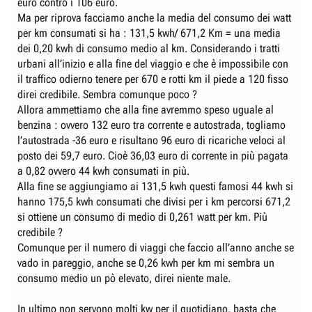
euro contro i 106 euro.
Ma per riprova facciamo anche la media del consumo dei watt
per km consumati si ha : 131,5 kwh/ 671,2 Km = una media
dei 0,20 kwh di consumo medio al km. Considerando i tratti
urbani all’inizio e alla fine del viaggio e che è impossibile con
il traffico odierno tenere per 670 e rotti km il piede a 120 fisso
direi credibile. Sembra comunque poco ?
Allora ammettiamo che alla fine avremmo speso uguale al
benzina : ovvero 132 euro tra corrente e autostrada, togliamo
l’autostrada -36 euro e risultano 96 euro di ricariche veloci al
posto dei 59,7 euro. Cioè 36,03 euro di corrente in più pagata
a 0,82 ovvero 44 kwh consumati in più.
Alla fine se aggiungiamo ai 131,5 kwh questi famosi 44 kwh si
hanno 175,5 kwh consumati che divisi per i km percorsi 671,2
si ottiene un consumo di medio di 0,261 watt per km. Più
credibile ?
Comunque per il numero di viaggi che faccio all’anno anche se
vado in pareggio, anche se 0,26 kwh per km mi sembra un
consumo medio un pò elevato, direi niente male.
In ultimo non servono molti kw per il quotidiano, basta che