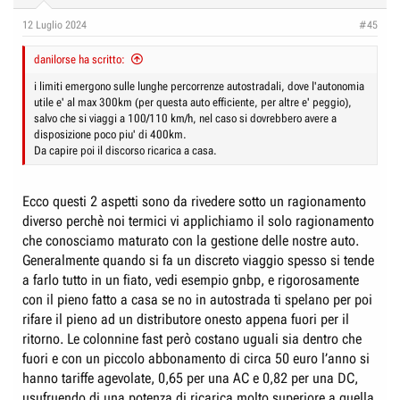
12 Luglio 2024
#45
danilorse ha scritto:
i limiti emergono sulle lunghe percorrenze autostradali, dove l'autonomia
utile e' al max 300km (per questa auto efficiente, per altre e' peggio),
salvo che si viaggi a 100/110 km/h, nel caso si dovrebbero avere a
disposizione poco piu' di 400km.
Da capire poi il discorso ricarica a casa.
Ecco questi 2 aspetti sono da rivedere sotto un ragionamento
diverso perchè noi termici vi applichiamo il solo ragionamento
che conosciamo maturato con la gestione delle nostre auto.
Generalmente quando si fa un discreto viaggio spesso si tende
a farlo tutto in un fiato, vedi esempio gnbp, e rigorosamente
con il pieno fatto a casa se no in autostrada ti spelano per poi
rifare il pieno ad un distributore onesto appena fuori per il
ritorno. Le colonnine fast però costano uguali sia dentro che
fuori e con un piccolo abbonamento di circa 50 euro l’anno si
hanno tariffe agevolate, 0,65 per una AC e 0,82 per una DC,
usufruendo di una potenza di ricarica molto superiore a quella