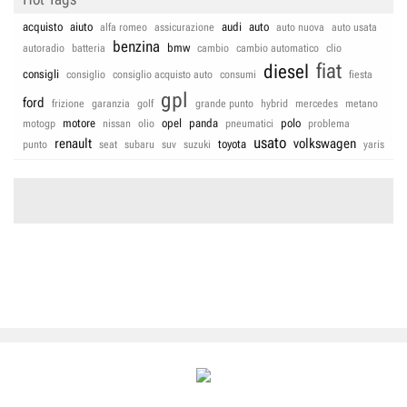
acquisto
aiuto
audi
auto
alfa romeo
assicurazione
auto nuova
auto usata
benzina
bmw
autoradio
batteria
cambio
cambio automatico
clio
fiat
diesel
consigli
consiglio
consiglio acquisto auto
consumi
fiesta
gpl
ford
frizione
garanzia
golf
grande punto
hybrid
mercedes
metano
motore
opel
panda
polo
motogp
nissan
olio
pneumatici
problema
usato
renault
volkswagen
toyota
punto
seat
subaru
suv
suzuki
yaris