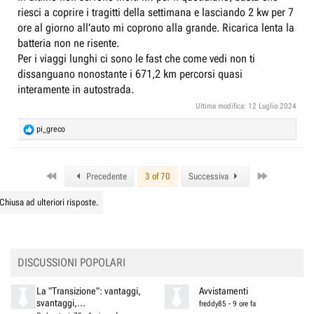
riesci a coprire i tragitti della settimana e lasciando 2 kw per 7
ore al giorno all’auto mi coprono alla grande. Ricarica lenta la
batteria non ne risente.
Per i viaggi lunghi ci sono le fast che come vedi non ti
dissanguano nonostante i 671,2 km percorsi quasi
interamente in autostrada.
Ultima modifica:
12 Luglio 2024
R
pi_greco
e
a
c
First
Last
t
Precedente
3 of 70
Successiva
i
o
Chiusa ad ulteriori risposte.
n
s
:
DISCUSSIONI POPOLARI
La "Transizione": vantaggi,
Avvistamenti
svantaggi,...
freddy85
-
9 ore fa