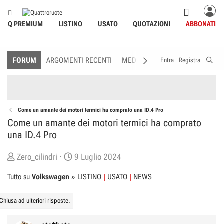
Q PREMIUM
LISTINO
USATO
QUOTAZIONI
ABBONATI
FORUM
ARGOMENTI RECENTI
MEDIA
MEMBRI
REGOLAME
Entra
Registra
Come un amante dei motori termici ha comprato una ID.4 Pro
Come un amante dei motori termici ha comprato
una ID.4 Pro
C
D
Zero_cilindri
9 Luglio 2024
r
a
Tutto su
Volkswagen
»
LISTINO
USATO
NEWS
e
t
a
a
Chiusa ad ulteriori risposte.
t
d
o
i