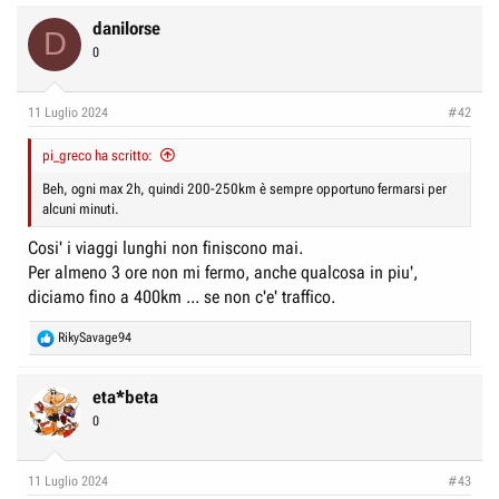
a
c
danilorse
D
t
0
i
o
n
11 Luglio 2024
#42
s
:
pi_greco ha scritto:
Beh, ogni max 2h, quindi 200-250km è sempre opportuno fermarsi per
alcuni minuti.
Cosi' i viaggi lunghi non finiscono mai.
Per almeno 3 ore non mi fermo, anche qualcosa in piu',
diciamo fino a 400km ... se non c'e' traffico.
R
RikySavage94
e
a
c
eta*beta
t
0
i
o
n
11 Luglio 2024
#43
s