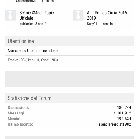
Carloantonio70
-
1 giorno fa
Scénic XMod - Topic
Alfa Romeo Giulia 2016-
Ufficiale
2019
quicktake
-
3 anni fa
Suby01
-
1 anno fa
Utenti online
Non ci sono Utenti online adesso.
Totale: 203 (Utenti: 0, Ospiti: 203)
Statistiche del Forum
Discussioni
186.244
Messaggi
4.101.912
Membri
194.634
Ultimo Iscritto
rsenciarzerdist1982