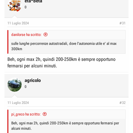
eta*beta
r
I
0
e
n
D
i
11 Luglio 2024
i
z
#31
s
i
danilorse ha scritto:
c
o
sulle lunghe percorrenze autostradali, dove l'autonomia utile e' al max
u
300km
s
Beh, ogni max 2h, quindi 200-250km è sempre opportuno
s
fermarsi per alcuni minuti.
i
o
agricolo
n
0
e
11 Luglio 2024
#32
pi_greco ha scritto:
Beh, ogni max 2h, quindi 200-250km è sempre opportuno fermarsi per
alcuni minuti.