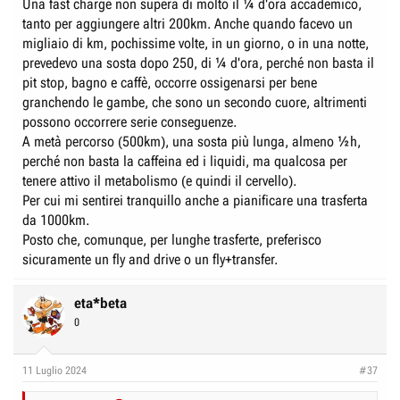
Una fast charge non supera di molto il ¼ d'ora accademico,
tanto per aggiungere altri 200km. Anche quando facevo un
migliaio di km, pochissime volte, in un giorno, o in una notte,
prevedevo una sosta dopo 250, di ¼ d'ora, perché non basta il
pit stop, bagno e caffè, occorre ossigenarsi per bene
granchendo le gambe, che sono un secondo cuore, altrimenti
possono occorrere serie conseguenze.
A metà percorso (500km), una sosta più lunga, almeno ½h,
perché non basta la caffeina ed i liquidi, ma qualcosa per
tenere attivo il metabolismo (e quindi il cervello).
Per cui mi sentirei tranquillo anche a pianificare una trasferta
da 1000km.
Posto che, comunque, per lunghe trasferte, preferisco
sicuramente un fly and drive o un fly+transfer.
eta*beta
0
11 Luglio 2024
#37