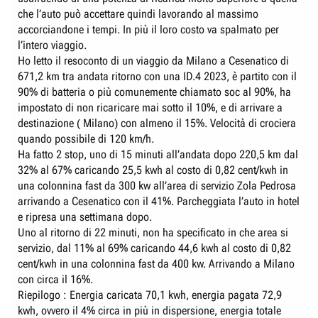
che l’auto può accettare quindi lavorando al massimo
accorciandone i tempi. In più il loro costo va spalmato per
l’intero viaggio.
Ho letto il resoconto di un viaggio da Milano a Cesenatico di
671,2 km tra andata ritorno con una ID.4 2023, è partito con il
90% di batteria o più comunemente chiamato soc al 90%, ha
impostato di non ricaricare mai sotto il 10%, e di arrivare a
destinazione ( Milano) con almeno il 15%. Velocità di crociera
quando possibile di 120 km/h.
Ha fatto 2 stop, uno di 15 minuti all’andata dopo 220,5 km dal
32% al 67% caricando 25,5 kwh al costo di 0,82 cent/kwh in
una colonnina fast da 300 kw all’area di servizio Zola Pedrosa
arrivando a Cesenatico con il 41%. Parcheggiata l’auto in hotel
e ripresa una settimana dopo.
Uno al ritorno di 22 minuti, non ha specificato in che area si
servizio, dal 11% al 69% caricando 44,6 kwh al costo di 0,82
cent/kwh in una colonnina fast da 400 kw. Arrivando a Milano
con circa il 16%.
Riepilogo : Energia caricata 70,1 kwh, energia pagata 72,9
kwh, ovvero il 4% circa in più in dispersione, energia totale