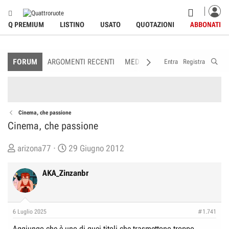
Q PREMIUM
LISTINO
USATO
QUOTAZIONI
ABBONATI
FORUM
ARGOMENTI RECENTI
MEDIA
MEMBRI
REGOLAME
Entra
Registra
Cinema, che passione
Cinema, che passione
C
D
arizona77
29 Giugno 2012
r
a
e
t
AKA_Zinzanbr
a
a
t
d
o
i
6 Luglio 2025
#1.741
r
I
Aggiungo che è uno di quei titoli che trasmettono troppo