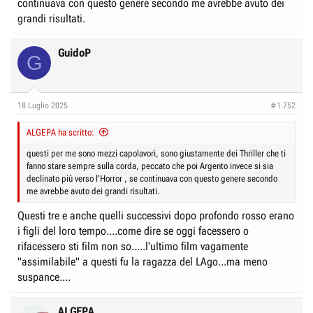
continuava con questo genere secondo me avrebbe avuto dei
grandi risultati.
GuidoP
G
18 Luglio 2025
#1.752
ALGEPA ha scritto:
questi per me sono mezzi capolavori, sono giustamente dei Thriller che ti
fanno stare sempre sulla corda, peccato che poi Argento invece si sia
declinato più verso l'Horror , se continuava con questo genere secondo
me avrebbe avuto dei grandi risultati.
Questi tre e anche quelli successivi dopo profondo rosso erano
i figli del loro tempo....come dire se oggi facessero o
rifacessero sti film non so.....l'ultimo film vagamente
"assimilabile" a questi fu la ragazza del LAgo...ma meno
suspance....
ALGEPA