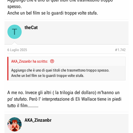
e
n
spesso.
D
i
Anche un bel film se lo guardi troppe volte stufa.
i
z
s
i
theCat
T
c
o
u
s
6 Luglio 2025
#1.742
s
i
AKA_Zinzanbr ha scritto:
o
Aggiungo che è uno di quei titoli che trasmettono troppo spesso.
n
Anche un bel film se lo guardi troppe volte stufa.
e
A me no. Invece gli altri ( la trilogia del dollaro) m'hanno un
po' stufato. Però l' interpretazione di Eli Wallace tiene in piedi
tutto il film.........
AKA_Zinzanbr