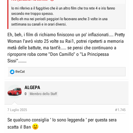
Io mi riferivo a il fuggitivo che è un altro film che tra rete 4 e iris fanno
secondo me troppo spesso.
Bello eh ma nei periodi peggiori lo facevano anche 3 volte in una
settimana su canali e in orari diversi.
Eh, beh, i film di richiamo finiscono un po' inflazionati.... Pretty
Woman l'avrò visto 25 volte su Rai1, potrei ripeterti a memoria
metà delle battute, ma tant'è..... se pensi che continuano a
riproporre roba come "Don Camillo" o "La Principessa
Sissi".......
R
theCat
e
a
c
ALGEPA
t
0
Membro dello Staff
i
o
n
7 Luglio 2025
#1.745
s
:
Se qualcuno consiglia ' Io sono leggenda ' per questa sera
scatta il Ban