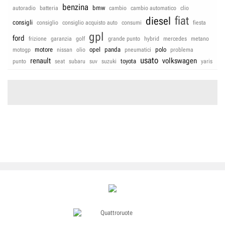
benzina
bmw
autoradio
batteria
cambio
cambio automatico
clio
fiat
diesel
consigli
consiglio
consiglio acquisto auto
consumi
fiesta
gpl
ford
frizione
garanzia
golf
grande punto
hybrid
mercedes
metano
motore
opel
panda
polo
motogp
nissan
olio
pneumatici
problema
usato
renault
volkswagen
toyota
punto
seat
subaru
suv
suzuki
yaris