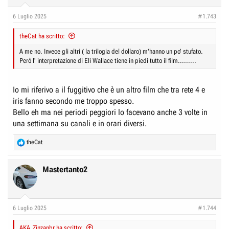
6 Luglio 2025
#1.743
theCat ha scritto:
A me no. Invece gli altri ( la trilogia del dollaro) m'hanno un po' stufato.
Però l' interpretazione di Eli Wallace tiene in piedi tutto il film.........
Io mi riferivo a il fuggitivo che è un altro film che tra rete 4 e
iris fanno secondo me troppo spesso.
Bello eh ma nei periodi peggiori lo facevano anche 3 volte in
una settimana su canali e in orari diversi.
R
theCat
e
a
c
Mastertanto2
t
i
o
n
6 Luglio 2025
#1.744
s
:
AKA_Zinzanbr ha scritto: