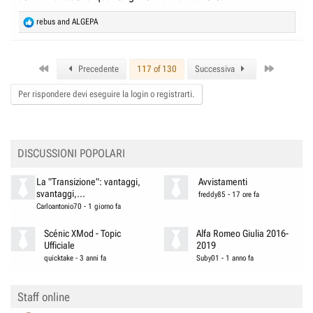
R
rebus
and
ALGEPA
e
a
c
First
Last
t
Precedente
117 of 130
Successiva
i
o
Per rispondere devi eseguire la login o registrarti.
n
s
:
DISCUSSIONI POPOLARI
La "Transizione": vantaggi,
Avvistamenti
svantaggi,...
freddy85
-
17 ore fa
Carloantonio70
-
1 giorno fa
Scénic XMod - Topic
Alfa Romeo Giulia 2016-
Ufficiale
2019
quicktake
-
3 anni fa
Suby01
-
1 anno fa
Staff online