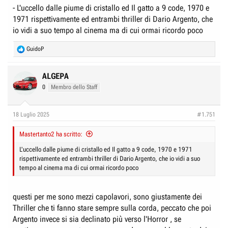
- L'uccello dalle piume di cristallo ed Il gatto a 9 code, 1970 e
1971 rispettivamente ed entrambi thriller di Dario Argento, che
io vidi a suo tempo al cinema ma di cui ormai ricordo poco
R
GuidoP
e
a
c
ALGEPA
t
0
Membro dello Staff
i
o
n
18 Luglio 2025
#1.751
s
:
Mastertanto2 ha scritto:
L'uccello dalle piume di cristallo ed Il gatto a 9 code, 1970 e 1971
rispettivamente ed entrambi thriller di Dario Argento, che io vidi a suo
tempo al cinema ma di cui ormai ricordo poco
questi per me sono mezzi capolavori, sono giustamente dei
Thriller che ti fanno stare sempre sulla corda, peccato che poi
Argento invece si sia declinato più verso l'Horror , se