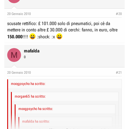
20 Gennaio 2010
#20
scusate rettifico: £ 101.000 solo di pneumatici, poi cè da
mettere in conto altre £ 30.000 di cerchi: fanno, in euro, oltre
150.000
!!!!
:shock: :x
mafalda
M
0
20 Gennaio 2010
#21
moogpsycho ha scritto:
morgan65 ha scritto:
moogpsycho ha scritto:
mafalda ha scritto: