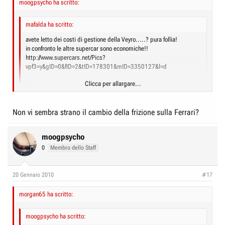
moogpsycho ha scritto:
e
n
D
i
mafalda ha scritto:
i
z
avete letto dei costi di gestione della Veyro.....? pura follia!
s
i
in confronto le altre supercar sono economiche!!
c
o
http://www.supercars.net/Pics?
u
vpf3=y&gID=0&fID=2&tID=178301&mID=3350127&l=d
s
Clicca per allargare...
http://www.supercars.net/Pics?
s
vpf3=y&gID=0&fID=2&tID=178301&mID=3350127&l=c
i
Clicca per allargare...
Non vi sembra strano il cambio della frizione sulla Ferrari?
o
interessanti i tuoi link!
n
da notare anche che un paio di auto si apprezzano e rientrano dell'
e
moogpsycho
"investimento"; la veyron è solo uno spargimento di sangue..
0
Membro dello Staff
20 Gennaio 2010
#17
morgan65 ha scritto:
moogpsycho ha scritto: