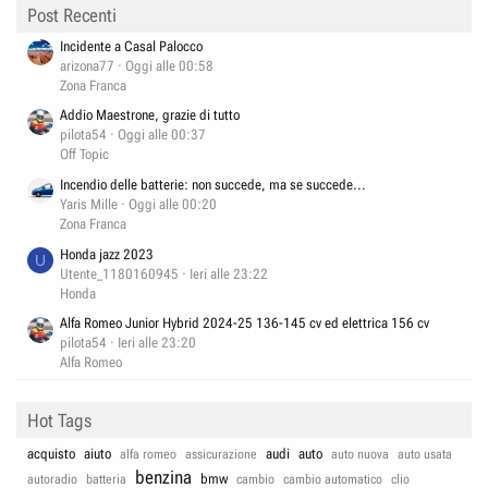
Post Recenti
Incidente a Casal Palocco
arizona77
Oggi alle 00:58
Zona Franca
Addio Maestrone, grazie di tutto
pilota54
Oggi alle 00:37
Off Topic
Incendio delle batterie: non succede, ma se succede...
Yaris Mille
Oggi alle 00:20
Zona Franca
Honda jazz 2023
U
Utente_1180160945
Ieri alle 23:22
Honda
Alfa Romeo Junior Hybrid 2024-25 136-145 cv ed elettrica 156 cv
pilota54
Ieri alle 23:20
Alfa Romeo
Hot Tags
acquisto
aiuto
audi
auto
alfa romeo
assicurazione
auto nuova
auto usata
benzina
bmw
autoradio
batteria
cambio
cambio automatico
clio