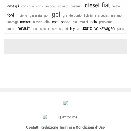
fiat
diesel
consigli
consiglio
consiglio acquisto auto
consumi
fiesta
gpl
ford
frizione
garanzia
golf
grande punto
hybrid
mercedes
metano
motore
opel
panda
polo
motogp
nissan
olio
pneumatici
problema
usato
renault
volkswagen
toyota
punto
seat
subaru
suv
suzuki
yaris
Contatti
Redazione
Termini e Condizioni d'Uso