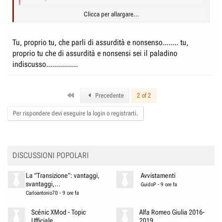
Clicca per allargare...
Ma e' assurdo veramente. Un pieno dodidici minuti le gomme quindici
minuti. E' una totale e completa assurdita'. In F1 le gomme durano molto
Clicca per allargare...
di piu' e cosi' pure il pieno. E' un totale nonsenso, almeno per me.
Tu, proprio tu, che parli di assurdità e nonsenso........ tu,
proprio tu che di assurdità e nonsensi sei il paladino
Regards,
indiscusso................
The frog
First
Precedente
2 of 2
Per rispondere devi eseguire la login o registrarti.
DISCUSSIONI POPOLARI
La "Transizione": vantaggi,
Avvistamenti
svantaggi,...
GuidoP
-
9 ore fa
Carloantonio70
-
9 ore fa
Scénic XMod - Topic
Alfa Romeo Giulia 2016-
Ufficiale
2019