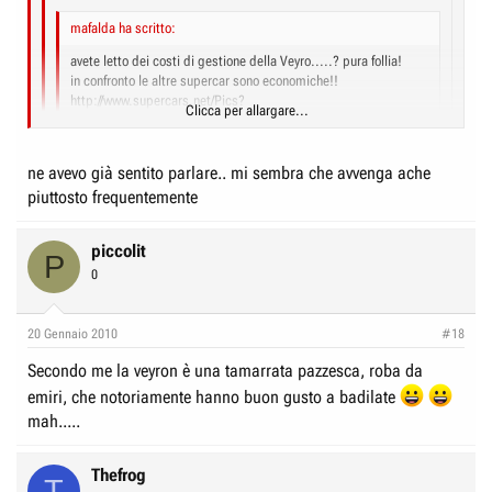
mafalda ha scritto:
avete letto dei costi di gestione della Veyro.....? pura follia!
in confronto le altre supercar sono economiche!!
http://www.supercars.net/Pics?
Clicca per allargare...
vpf3=y&gID=0&fID=2&tID=178301&mID=3350127&l=d
Clicca per allargare...
http://www.supercars.net/Pics?
ne avevo già sentito parlare.. mi sembra che avvenga ache
vpf3=y&gID=0&fID=2&tID=178301&mID=3350127&l=c
piuttosto frequentemente
Clicca per allargare...
Non vi sembra strano il cambio della frizione sulla Ferrari?
interessanti i tuoi link!
piccolit
da notare anche che un paio di auto si apprezzano e rientrano dell'
P
"investimento"; la veyron è solo uno spargimento di sangue..
0
20 Gennaio 2010
#18
Secondo me la veyron è una tamarrata pazzesca, roba da
emiri, che notoriamente hanno buon gusto a badilate
mah.....
Thefrog
T