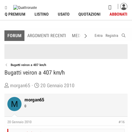
Q PREMIUM
LISTINO
USATO
QUOTAZIONI
ABBONATI
FORUM
ARGOMENTI RECENTI
MEDIA
MEMBRI
REGOLAME
Entra
Registra
Bugatti veiron a 407 km/h
Bugatti veiron a 407 km/h
C
D
morgan65
20 Gennaio 2010
r
a
e
t
morgan65
M
a
a
0
t
d
o
i
20 Gennaio 2010
#16
r
I