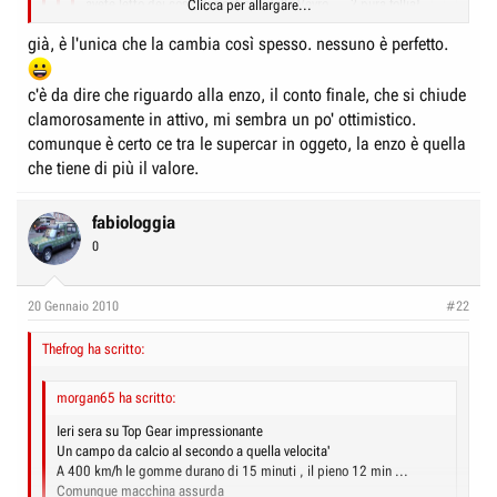
avete letto dei costi di gestione della Veyro.....? pura follia!
Clicca per allargare...
in confronto le altre supercar sono economiche!!
già, è l'unica che la cambia così spesso. nessuno è perfetto.
http://www.supercars.net/Pics?
Clicca per allargare...
vpf3=y&gID=0&fID=2&tID=178301&mID=3350127&l=d
c'è da dire che riguardo alla enzo, il conto finale, che si chiude
Clicca per allargare...
http://www.supercars.net/Pics?
ne avevo già sentito parlare.. mi sembra che avvenga ache piuttosto
clamorosamente in attivo, mi sembra un po' ottimistico.
vpf3=y&gID=0&fID=2&tID=178301&mID=3350127&l=c
frequentemente
comunque è certo ce tra le supercar in oggeto, la enzo è quella
Clicca per allargare...
Non vi sembra strano il cambio della frizione sulla Ferrari?
che tiene di più il valore.
interessanti i tuoi link!
da notare anche che un paio di auto si apprezzano e rientrano
dell' "investimento"; la veyron è solo uno spargimento di
fabiologgia
sangue..
0
20 Gennaio 2010
#22
Thefrog ha scritto:
morgan65 ha scritto:
Ieri sera su Top Gear impressionante
Un campo da calcio al secondo a quella velocita'
A 400 km/h le gomme durano di 15 minuti , il pieno 12 min ...
Comunque macchina assurda