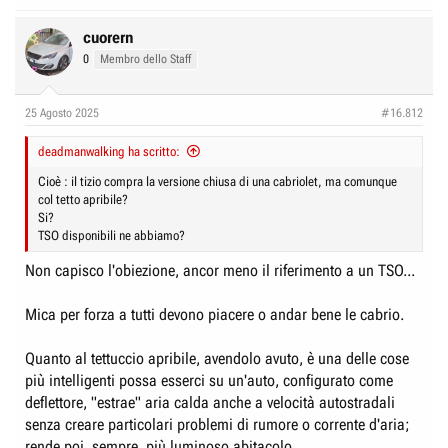
cuorern
0
Membro dello Staff
25 Agosto 2025
#16.812
deadmanwalking ha scritto:
Cioè : il tizio compra la versione chiusa di una cabriolet, ma comunque
col tetto apribile?
Si?
TSO disponibili ne abbiamo?
Non capisco l'obiezione, ancor meno il riferimento a un TSO...
Mica per forza a tutti devono piacere o andar bene le cabrio.
Quanto al tettuccio apribile, avendolo avuto, è una delle cose
più intelligenti possa esserci su un'auto, configurato come
deflettore, "estrae" aria calda anche a velocità autostradali
senza creare particolari problemi di rumore o corrente d'aria;
rende poi, sempre, più luminoso abitacolo.