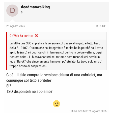
a
c
deadmanwalking
D
t
0
i
o
n
25 Agosto 2025
#16.811
s
:
CitWeb ha scritto:
La MB è una SLC in pratica la versione col passo allungato e tetto fisso
della SL R107. Questa che hai fotografato è molto bella perché ha il tetto
apribile (raro) e i copricerchi in lamiera col centro in colore vettura, oggi
ricercatissimi. Li buttavano tutti nel rottame sostituendoli coi cerchi in
lega "Barok" che sinceramente hanno un po' stufato. La trovo solo un po'
troppo bassa di sospensioni.
Cioè : il tizio compra la versione chiusa di una cabriolet, ma
comunque col tetto apribile?
Si?
TSO disponibili ne abbiamo?
Ultima modifica:
25 Agosto 2025