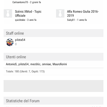
Carloantonio70
-
2 giorni fa
Scénic XMod - Topic
Alfa Romeo Giulia 2016-
Ufficiale
2019
quicktake
-
3 anni fa
Suby01
-
1 anno fa
Staff online
pilota54
0
Utenti online
AntonioS
pilota54
mec66c
omniae
Maurofiorini
Totale: 180 (Utenti: 7, Ospiti: 173)
Statistiche del Forum