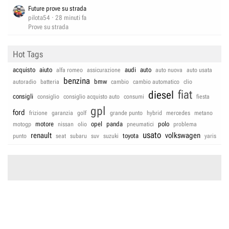
Future prove su strada
pilota54
28 minuti fa
Prove su strada
Hot Tags
acquisto
aiuto
audi
auto
alfa romeo
assicurazione
auto nuova
auto usata
benzina
bmw
autoradio
batteria
cambio
cambio automatico
clio
fiat
diesel
consigli
consiglio
consiglio acquisto auto
consumi
fiesta
gpl
ford
frizione
garanzia
golf
grande punto
hybrid
mercedes
metano
motore
opel
panda
polo
motogp
nissan
olio
pneumatici
problema
usato
renault
volkswagen
toyota
punto
seat
subaru
suv
suzuki
yaris