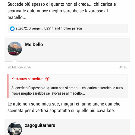
Succede più spesso di quanto non si creda... chi carica e
scarica le auto nuove meglio sarebbe se lavorasse al
macello...
R
Zizzo72
,
Divergent
,
U2511
and 1 other person
e
a
c
Mo Dello
t
i
o
n
20 Maggio 2026
#183
s
:
Kentauros ha scritto:
Succede più spesso di quanto non si creda... chi carica e scarica le auto
nuove meglio sarebbe se lavorasse al macello...
Le auto non sono mica sue, magari ci fanno anche qualche
scemata per divertirsi soprattutto su quelle più cavallate.
zagoguitarhero