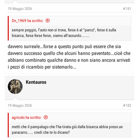
r
I
19 Maggio 2026
#181
e
n
D
i
Dn_1969 ha scritto:
i
z
sempre peggio, l'auto non si trova, forse è al "parco", forse è sulla
s
i
bisarca, forse forse forse, siamo all'assurdo.......
c
o
davvero surreale...forse a questo punto può essere che sia
u
davvero successo quello che alcuni hanno paventato...cioè che
s
abbiano combinato qualche danno e non siano ancora arrivati
s
i pezzi di ricambio per sistemarlo...
i
o
Kentauros
n
e
19 Maggio 2026
#182
agricolo ha scritto:
metti che il pampalugo che l'ha tirata giù dalla bisarca abbia preso un
paracarro..... credi che te lo dicano?