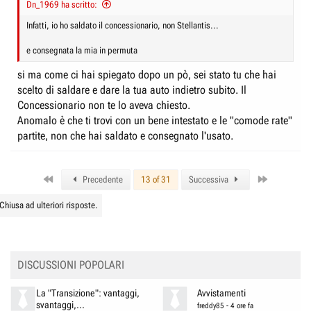
Dn_1969 ha scritto:
Infatti, io ho saldato il concessionario, non Stellantis...
e consegnata la mia in permuta
si ma come ci hai spiegato dopo un pò, sei stato tu che hai
scelto di saldare e dare la tua auto indietro subito. Il
Concessionario non te lo aveva chiesto.
Anomalo è che ti trovi con un bene intestato e le "comode rate"
partite, non che hai saldato e consegnato l'usato.
First
Last
Precedente
13 of 31
Successiva
Chiusa ad ulteriori risposte.
DISCUSSIONI POPOLARI
La "Transizione": vantaggi,
Avvistamenti
svantaggi,...
freddy85
-
4 ore fa