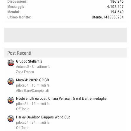
Discussioni
186.245
Messaggi
4.102.207
Membri
194.649
Ultimo Iscritto
Utente_1435538284
Post Recenti
Gruppo Stellantis
AntonioS
Un attimo fa
Zona Franca
MotoGP 2026: GP GB
pilota54
15 minuti fa
Altre Gare/Campionati
Nuoto e tuffi europei: Chiara Pellacani 5 ori! E altre medaglie
pilota54
19 minuti fa
Off Topic
Harley-Davidson Baggers World Cup
pilota54
24 minuti fa
Off Topic