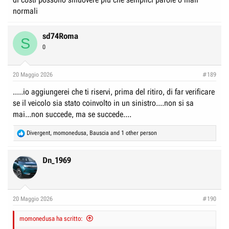
normali
sd74Roma
S
0
20 Maggio 2026
#189
.....io aggiungerei che ti riservi, prima del ritiro, di far verificare
se il veicolo sia stato coinvolto in un sinistro....non si sa
mai...non succede, ma se succede....
R
Divergent
,
momonedusa
,
Bauscia
and 1 other person
e
a
c
Dn_1969
t
i
o
n
20 Maggio 2026
#190
s
:
momonedusa ha scritto: