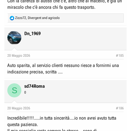
Con la carenza di autisti che c'è, altro che al macello, è già un
miracolo che c'è ancora chi fa questo trasporto.
R
Zizzo72
,
Divergent
and
agricolo
e
a
c
Dn_1969
t
i
o
n
20 Maggio 2026
#185
s
:
Auto sparita, al servizio clienti nessuno riesce a fornirmi una
indicazione precisa, scritta ....
sd74Roma
S
0
20 Maggio 2026
#186
Incredibile!!!!!.....in tutta sincerità....io non avrei avuto tutta
questa pazienza.
Il mio consiglio resta sempre lo stesso....sono di