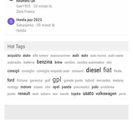
forumers QR
Gae1955
20 minuti fa
Zona Franca
Honda jazz 2023
S
Sakurambo
20 minuti fa
Honda
Hot Tags
acquisto
aiuto
audi
auto
alfa romeo
assicurazione
auto nuova
auto usata
benzina
bmw
autoradio
batteria
cambio
cambio automatico
clio
fiat
diesel
consigli
consiglio
consiglio acquisto auto
consumi
fiesta
gpl
ford
frizione
garanzia
golf
grande punto
hybrid
mercedes
metano
motore
opel
panda
polo
motogp
nissan
olio
pneumatici
problema
usato
renault
volkswagen
toyota
punto
seat
subaru
suv
suzuki
yaris