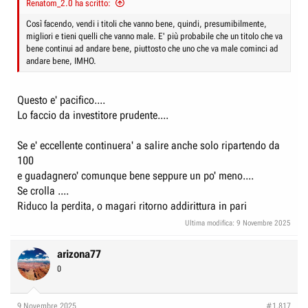
Renatom_2.0 ha scritto:
e
n
D
i
Così facendo, vendi i titoli che vanno bene, quindi, presumibilmente,
migliori e tieni quelli che vanno male. E' più probabile che un titolo che va
i
z
bene continui ad andare bene, piuttosto che uno che va male cominci ad
s
i
andare bene, IMHO.
c
o
u
Questo e' pacifico....
s
Lo faccio da investitore prudente....
s
i
Se e' eccellente continuera' a salire anche solo ripartendo da
o
100
n
e guadagnero' comunque bene seppure un po' meno....
e
Se crolla ....
Riduco la perdita, o magari ritorno addirittura in pari
Ultima modifica:
9 Novembre 2025
arizona77
0
9 Novembre 2025
#1.817