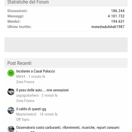
Statistiche del Forum
Discussioni
186.244
Messaggi
4.101.732
Membri
194.631
Ultimo Iscritto
monsdoubdetatt1987
Post Recenti
Incidente a Casal Palocco
M
MK44
1 minuto fa
Zona Franca
Il peso delle auto....mie sensazioni
zagoguitarhero
3 minuti fa
Zona Franca
il caldo di questi gg
Mastertanto2
18 minuti fa
Off Topic
Osservatorio costo carburanti, rifornimenti, ricariche, report consumi