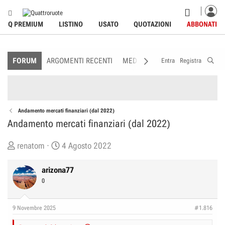
Q PREMIUM
LISTINO
USATO
QUOTAZIONI
ABBONATI
FORUM
ARGOMENTI RECENTI
MEDIA
MEMBRI
REGOLAME
Entra
Registra
Andamento mercati finanziari (dal 2022)
Andamento mercati finanziari (dal 2022)
C
D
renatom
4 Agosto 2022
r
a
e
t
arizona77
a
a
0
t
d
o
i
9 Novembre 2025
#1.816
r
I