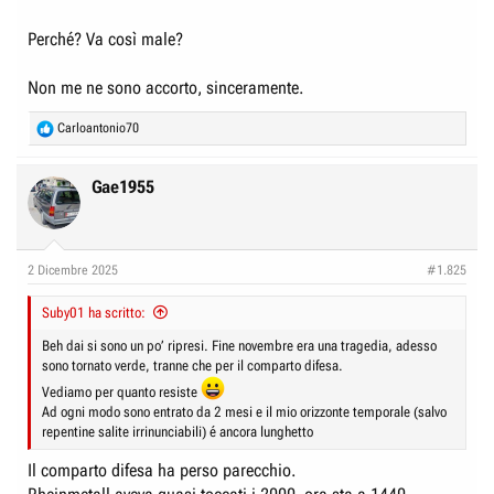
Perché? Va così male?
Non me ne sono accorto, sinceramente.
R
Carloantonio70
e
a
c
Gae1955
t
i
o
n
2 Dicembre 2025
#1.825
s
:
Suby01 ha scritto:
Beh dai si sono un po’ ripresi. Fine novembre era una tragedia, adesso
sono tornato verde, tranne che per il comparto difesa.
Vediamo per quanto resiste
Ad ogni modo sono entrato da 2 mesi e il mio orizzonte temporale (salvo
repentine salite irrinunciabili) é ancora lunghetto
Il comparto difesa ha perso parecchio.