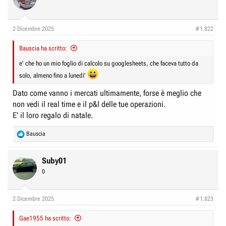
2 Dicembre 2025
#1.822
Bauscia ha scritto:
e' che ho un mio foglio di calcolo su googlesheets, che faceva tutto da
solo, almeno fino a lunedi'
Dato come vanno i mercati ultimamente, forse è meglio che
non vedi il real time e il p&l delle tue operazioni.
E' il loro regalo di natale.
R
Bauscia
e
a
c
Suby01
t
0
i
o
n
2 Dicembre 2025
#1.823
s
:
Gae1955 ha scritto: