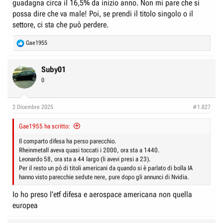
guadagna circa il 16,5% da inizio anno. Non mi pare che si
possa dire che va male! Poi, se prendi il titolo singolo o il
settore, ci sta che può perdere.
R
Gae1955
e
a
c
Suby01
t
0
i
o
n
2 Dicembre 2025
#1.827
s
:
Gae1955 ha scritto:
Il comparto difesa ha perso parecchio.
Rheinmetall aveva quasi toccati i 2000, ora sta a 1440.
Leonardo 58, ora sta a 44 largo (li avevi presi a 23).
Per il resto un pò di titoli americani da quando si è parlato di bolla IA
hanno visto parecchie sedute nere, pure dopo gli annunci di Nvidia.
Io ho preso l’etf difesa e aerospace americana non quella
europea