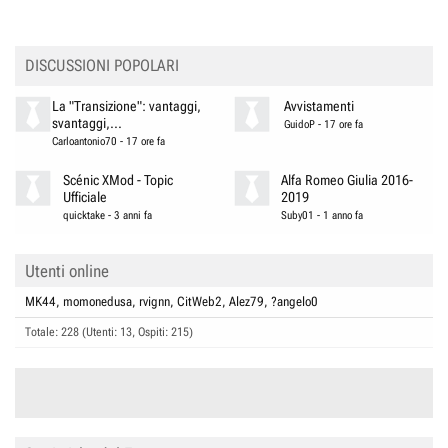
DISCUSSIONI POPOLARI
La "Transizione": vantaggi,
Avvistamenti
svantaggi,...
GuidoP
-
17 ore fa
Carloantonio70
-
17 ore fa
Scénic XMod - Topic
Alfa Romeo Giulia 2016-
Ufficiale
2019
quicktake
-
3 anni fa
Suby01
-
1 anno fa
Utenti online
MK44
momonedusa
rvignn
CitWeb2
Alez79
?angelo0
Totale: 228 (Utenti: 13, Ospiti: 215)