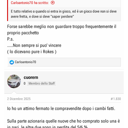
Carloantonio70 ha scritto:
E tutto relativo a quando si entra in gioco, ed è un gioco dove non si deve
avere fretta, e dove si deve "saper perdere"
Forse sarebbe meglio non guardare troppo frequentemente il
proprio pacchetto
P.s.
.....Non sempre si puo' vincere
( lo dicevano pure i Rokes )
R
Carloantonio70
e
a
c
cuorern
t
0
Membro dello Staff
i
o
n
2 Dicembre 2025
#1.830
s
:
Io ho un attimo fermato le compravendite dopo i cambi fatti.
Sulla parte azionaria quelle nuove che ho comprato solo una è
in pari, le altre due sono in perdita del 5/6 %.