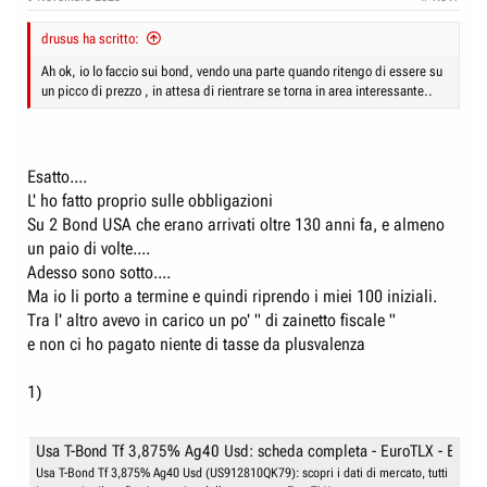
drusus ha scritto:
Ah ok, io lo faccio sui bond, vendo una parte quando ritengo di essere su
un picco di prezzo , in attesa di rientrare se torna in area interessante..
Esatto....
L' ho fatto proprio sulle obbligazioni
Su 2 Bond USA che erano arrivati oltre 130 anni fa, e almeno
un paio di volte....
Adesso sono sotto....
Ma io li porto a termine e quindi riprendo i miei 100 iniziali.
Tra l' altro avevo in carico un po' " di zainetto fiscale "
e non ci ho pagato niente di tasse da plusvalenza
1)
Usa T-Bond Tf 3,875% Ag40 Usd: scheda completa - EuroTLX - Borsa I
Usa T-Bond Tf 3,875% Ag40 Usd (US912810QK79): scopri i dati di mercato, tutti