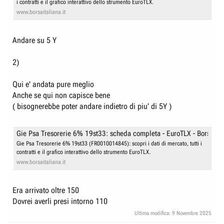
i contratti e il grafico interattivo dello strumento EuroTLX.
www.borsaitaliana.it
Andare su 5 Y
2)
Qui e' andata pure meglio
Anche se qui non capisce bene
( bisognerebbe poter andare indietro di piu' di 5Y )
Gie Psa Tresorerie 6% 19st33: scheda completa - EuroTLX - Borsa Ita
Gie Psa Tresorerie 6% 19st33 (FR0010014845): scopri i dati di mercato, tutti i
contratti e il grafico interattivo dello strumento EuroTLX.
www.borsaitaliana.it
Era arrivato oltre 150
Dovrei averli presi intorno 110
Ultima modifica:
9 Novembre 2025