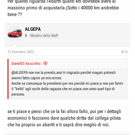
Per quanto riguarda l’Abarth quanti km dovrebbe avere al
massimo primo di acquistarla.(Sotto i 40000 km andrebbe
bene ??
ALGEPA
0
Membro dello Staff
12 Dicembre 2022
#13
Dandi03 ha scritto:
@ALGEPA
non me la prendo,anzi ti ringrazio perché magari potresti
avermi fatto capire un mio errore.
Anche se comunque la prenderei per me perché mi piace,e non per farmi
il “bello” agli occhi della ragazza che mi piace,non sono quel tipo di
persona.
se ti piace e pensi che ce la fai allora fallo, poi per i dettagli
economici ti facciamo dare qualche dritta dal collega pilota
che ha proprio un abarth e ti saprà dire meglio di noi.