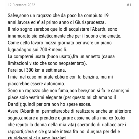
e
n
12 Dicembre 2022
#1
D
i
Salve,sono un ragazzo che da poco ha compiuto 19
i
z
anni,lavora ed e' al primo anno di Giurisprudenza.
s
i
Il mio sogno sarebbe quello di acquistare l'Abarth, sono
c
o
innamorato sia esteticamente che per il suono che emette.
u
Come detto lavoro mezza giornata per avere un piano
s
b,guadagno sui 700 £ mensili.
s
La comprerei usata (buon usato),fra un annetto (causa
i
limitazioni visto che sono neopatentato).
o
Farei sui 300 km a settimana.
I miei nel caso mi aiuterebbero con la benzina, ma mi
n
piacerebbe essere autonomo.
e
Sono un ragazzo che non fuma,non beve,non si fa le canne;mi
piace solo vestirmi elegante (per questo mi chiamano il
Dandi);quindi per ora non ho spese esose.
Avere l'Abarth mi permetterebbe di realizzare anche un ulteriore
sogno,andare a prendere e girare assieme alla mia ex (colei
che reputo la donna della mia vita) sperando di riallacciare i
rapporti,c'era e c'e grande intesa fra noi due;ma per delle
stupidaggini ci siamo lasciati.