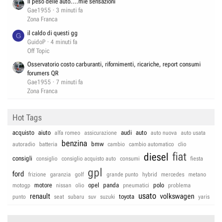
Il peso delle auto....mie sensazioni
Gae1955
3 minuti fa
Zona Franca
il caldo di questi gg
G
GuidoP
4 minuti fa
Off Topic
Osservatorio costo carburanti, rifornimenti, ricariche, report consumi
forumers QR
Gae1955
7 minuti fa
Zona Franca
Hot Tags
acquisto
aiuto
audi
auto
alfa romeo
assicurazione
auto nuova
auto usata
benzina
bmw
autoradio
batteria
cambio
cambio automatico
clio
fiat
diesel
consigli
consiglio
consiglio acquisto auto
consumi
fiesta
gpl
ford
frizione
garanzia
golf
grande punto
hybrid
mercedes
metano
motore
opel
panda
polo
motogp
nissan
olio
pneumatici
problema
usato
renault
volkswagen
toyota
punto
seat
subaru
suv
suzuki
yaris