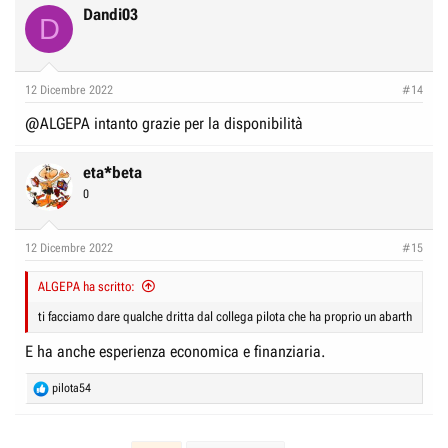
Dandi03
D
12 Dicembre 2022
#14
@ALGEPA
intanto grazie per la disponibilità
eta*beta
0
12 Dicembre 2022
#15
ALGEPA ha scritto:
ti facciamo dare qualche dritta dal collega pilota che ha proprio un abarth
E ha anche esperienza economica e finanziaria.
R
pilota54
e
a
c