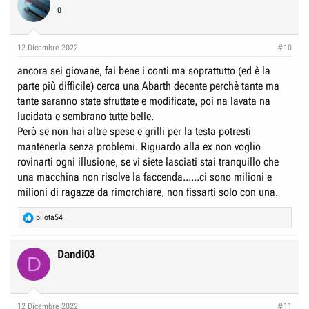
0
12 Dicembre 2022
#10
ancora sei giovane, fai bene i conti ma soprattutto (ed è la
parte più difficile) cerca una Abarth decente perchè tante ma
tante saranno state sfruttate e modificate, poi na lavata na
lucidata e sembrano tutte belle.
Però se non hai altre spese e grilli per la testa potresti
mantenerla senza problemi. Riguardo alla ex non voglio
rovinarti ogni illusione, se vi siete lasciati stai tranquillo che
una macchina non risolve la faccenda......ci sono milioni e
milioni di ragazze da rimorchiare, non fissarti solo con una.
R
pilota54
e
a
c
Dandi03
D
t
i
o
n
12 Dicembre 2022
#11