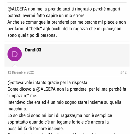
s
:
@ALGEPA
non me la prendo,anzi ti ringrazio perché magari
potresti avermi fatto capire un mio errore.
Anche se comunque la prenderei per me perché mi piace,e non
per farmi il “bello” agli occhi della ragazza che mi piace,non
sono quel tipo di persona.
Dandi03
D
12 Dicembre 2022
#12
@ottovalvole
intanto grazie per la risposta.
Come dicevo a
@ALGEPA
non la prenderei per lei,ma perché fa
“impazzire” me.
Intendevo che era ed è un mio sogno stare insieme su quella
macchina.
Lo so che ci sono milioni di ragazze,ma non è semplice
soprattutto quando c’è un legame forte e c’è ancora la
possibilità di tornare insieme.