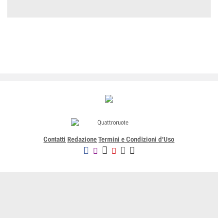
Contatti
Redazione
Termini e Condizioni d'Uso
Editoriale Domus SpA
Via G. Mazzocchi, 1/3 20089 Rozzano (Mi) - Codice fiscale, partita
IVA e iscrizione al Registro delle Imprese di Milano n. 07835550158
R.E.A. di Milano n. 1186124 - Capitale sociale versato € 5.000.000,00 -
Tutti i Diritti Riservati
-
Privacy
-
Informativa Cookie completa
-
- Lic. SIAE n. 4653/I/908