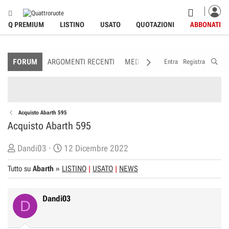
Q PREMIUM
LISTINO
USATO
QUOTAZIONI
ABBONATI
FORUM
ARGOMENTI RECENTI
MEDIA
MEMBRI
REGOLAME
Entra
Registra
Acquisto Abarth 595
Acquisto Abarth 595
C
D
Dandi03
12 Dicembre 2022
r
a
Tutto su
Abarth
»
LISTINO
USATO
NEWS
e
t
a
a
t
d
Dandi03
D
o
i
r
I