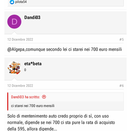
R
pilota54
e
a
c
Dandi03
D
t
i
o
n
12 Dicembre 2022
#5
s
:
@Algepa,comunque secondo lei ci starei nei 700 euro mensili
eta*beta
0
12 Dicembre 2022
#6
Dandi03 ha scritto:
ci starei nei 700 euro mensili
Solo di mentenimento auto credo proprio di sì, con uso
normale, dipende se nei 700 ci sta pure la rata di acquisto
della 595, allora dipende...