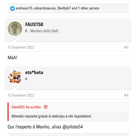
R
andreaci75
,
edoardosavoia
,
Shelby67
and 1 other person
e
a
c
FAUST50
t
0
Membro dello Staff
i
o
n
12 Dicembre 2022
#3
s
:
Mah!
eta*beta
0
12 Dicembre 2022
#4
Dandi03 ha scritto:
Attendo risposte grazie in anticipo a chi rispondera'.
Qui l'esperto è Manlio, alias
@pilota54