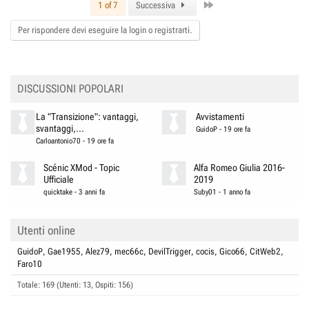
Last
t
1 of 7
Successiva
i
o
Per rispondere devi eseguire la login o registrarti.
n
s
:
DISCUSSIONI POPOLARI
La "Transizione": vantaggi,
Avvistamenti
svantaggi,...
GuidoP
-
19 ore fa
Carloantonio70
-
19 ore fa
Scénic XMod - Topic
Alfa Romeo Giulia 2016-
Ufficiale
2019
quicktake
-
3 anni fa
Suby01
-
1 anno fa
Utenti online
GuidoP
Gae1955
Alez79
mec66c
DevilTrigger
cocis
Gico66
CitWeb2
Faro10
Totale: 169 (Utenti: 13, Ospiti: 156)