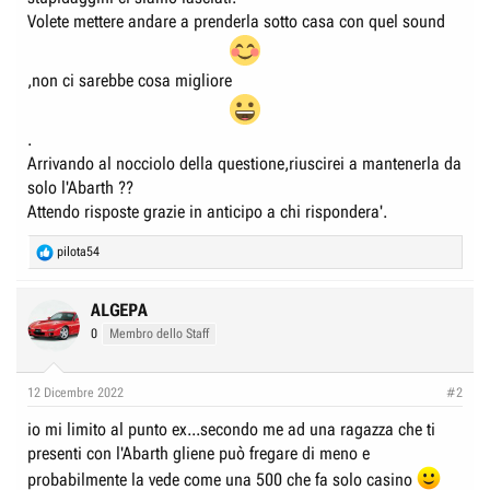
Volete mettere andare a prenderla sotto casa con quel sound
,non ci sarebbe cosa migliore
.
Arrivando al nocciolo della questione,riuscirei a mantenerla da
solo l'Abarth ??
Attendo risposte grazie in anticipo a chi rispondera'.
R
pilota54
e
a
c
ALGEPA
t
0
Membro dello Staff
i
o
n
12 Dicembre 2022
#2
s
:
io mi limito al punto ex...secondo me ad una ragazza che ti
presenti con l'Abarth gliene può fregare di meno e
probabilmente la vede come una 500 che fa solo casino