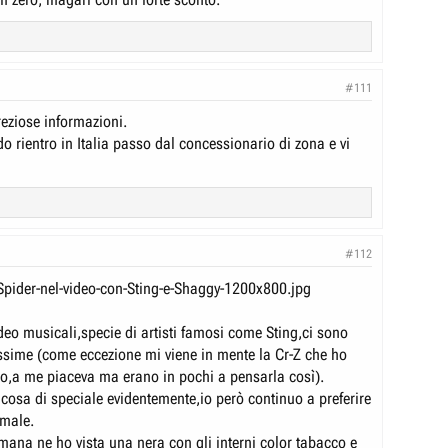
#111
reziose informazioni.
 rientro in Italia passo dal concessionario di zona e vi
#112
ideo musicali,specie di artisti famosi come Sting,ci sono
issime (come eccezione mi viene in mente la Cr-Z che ho
deo,a me piaceva ma erano in pochi a pensarla così).
cosa di speciale evidentemente,io però continuo a preferire
rmale.
mana ne ho vista una nera con gli interni color tabacco e