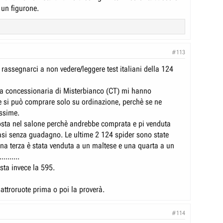
 un figurone.
#113
rassegnarci a non vedere/leggere test italiani della 124
a concessionaria di Misterbianco (CT) mi hanno
 si può comprare solo su ordinazione, perchè se ne
ssime.
sta nel salone perchè andrebbe comprata e pi venduta
i senza guadagno. Le ultime 2 124 spider sono state
una terza è stata venduta a un maltese e una quarta a un
........
esta invece la 595.
ttroruote prima o poi la proverà.
#114