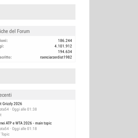
tiche del Forum
ioni
186.244
gi
4.101.912
194.634
scritto
rsenciarzerdist1982
ecenti
at Grizzly 2026
lota54
Oggi alle 01:38
at
rnei ATP e WTA 2026 - main topic
lota54
Oggi alle 01:18
f Topic