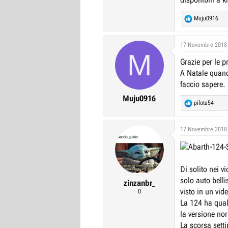
R
Muju0916
e
a
c
17 Novembre 2018
M
t
Grazie per le p
i
o
A Natale quando
n
faccio sapere.
s
:
Muju0916
R
pilota54
e
a
c
17 Novembre 2018
t
i
o
n
Di solito nei v
s
solo auto bell
:
zinzanbr_
visto in un vi
0
La 124 ha qual
la versione no
La scorsa setti