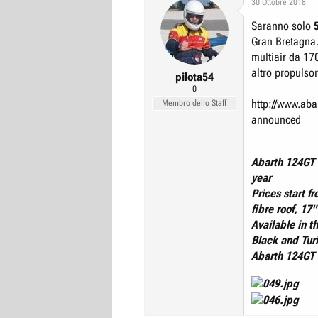
30 Ottobre 2018
r
I
Saranno solo
e
n
Gran Bretagna.
D
i
multiair da 170
i
z
altro propulsor
pilota54
s
i
0
c
o
http://www.abar
Membro dello Staff
u
announced
s
s
Abarth 124GT 
i
year
o
Prices start 
n
fibre roof, 17
e
Available in t
Black and Tur
Abarth 124GT 