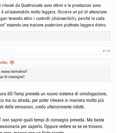
rilevati da Quattroruote sono ottimi e le prestazioni sono
è è un'automobile molto leggera. Occorre un po' di attenzione
ari tenendo attivi i controlli (disinseribili), perchè la coda
re" essendo una trazione posteriore piuttosto leggera dietro.
#110
itto:
a nuova normativa?
mpi di consegna?
Euro 6D-Temp prevede un nuovo sistema di omologazione,
co ma su strada, per poter rilevare in maniera molto più
ati delle emissioni, credo ulteriormente ridotti.
T non saprei quali tempi di consegna preveda. Ma basta
essionaria per saperlo. Oppure vedere se se ne trovano
km zero, magari con un forte sconto.