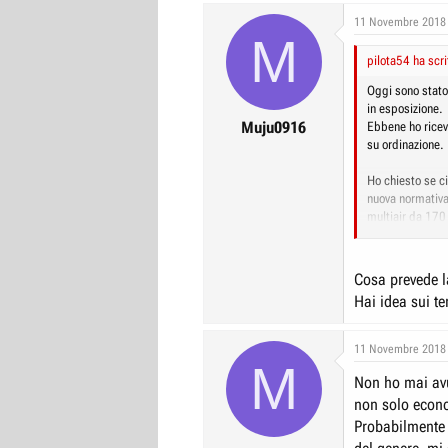
11 Novembre 2018
M
pilota54 ha scri
Oggi sono stato
in esposizione.
Muju0916
Ebbene ho ricevu
su ordinazione. 
Ho chiesto se ci
nuova normativa
multiair da 170 
possiamo tenern
voluti.”
Cosa prevede 
A questo punto 
Hai idea sui t
sappiamo, non c
Mi riservo di te
11 Novembre 2018
una variante se
M
normativa.
Non ho mai avu
non solo econ
Probabilmente 