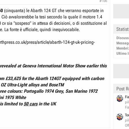
#106
50
(cinquanta) le Abarth 124 GT che verranno esportate in
 Ciò avvalorerebbe la tesi secondo la quale il motore 1.4
 cv sia "sospeso" in attesa di decisioni, o di sostituzione al
Statis
e. La fonte è ufficiale, quindi inequivocabile.
Discuss
thpress.co.uk/press/article/abarth-124-gt-uk-pricing-
Messag
Membri
Ultimo I
revealed at Geneva International Motor Show earlier this
from £33,625 for the Abarth 124GT equipped with carbon
" OZ Ultra-Light alloys and BoseTM
Post R
hree colours: Portogallo 1974 Grey, San Marino 1972
Fi
ini 1975 White
pi
is limited to
50 cars
in the UK
Fi
To
pi
Of