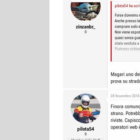
pilota54 ha scri
Forse dovremo r
Anche presso la
zinzanbr_
comprare solo s
0
Non viene espo
quasi senza gua
stata venduta a 
Piuttosto richie
Vedremo se Quat
Magari uno dei 
prova su strad
28 Novembre 2018
Finora comunqu
strano. Potrebb
riviste. Capis
operatori web è
pilota54
0