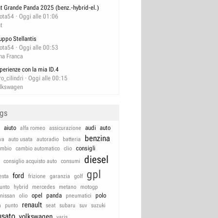
at Grande Panda 2025 (benz.-hybrid-el.)
lota54
Oggi alle 01:06
at
uppo Stellantis
lota54
Oggi alle 00:53
na Franca
perienze con la mia ID.4
ro_cilindri
Oggi alle 00:15
lkswagen
ags
aiuto
audi
auto
alfa romeo
assicurazione
benzina
va
auto usata
autoradio
batteria
consigli
ambio
cambio automatico
clio
diesel
consiglio acquisto auto
consumi
gpl
ford
iesta
frizione
garanzia
golf
unto
hybrid
mercedes
metano
motogp
opel
panda
polo
nissan
olio
pneumatici
renault
a
punto
seat
subaru
suv
suzuki
usato
volkswagen
yaris