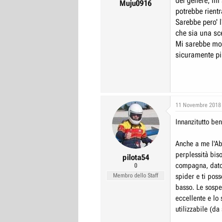
del genere, mi
Muju0916
potrebbe rient
Sarebbe pero' l
che sia una sce
Mi sarebbe mol
sicuramente piu
11 Novembre 2018
Innanzitutto be
Anche a me l'Ab
perplessità biso
pilota54
compagna, dato 
0
Membro dello Staff
spider e ti poss
basso. Le sospe
eccellente e lo 
utilizzabile (da