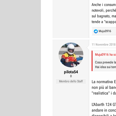
Anche i consumi 
notevoli, perch
sul bagnato, mag
tende a "scappa
R
Muju0916
e
a
c
11 Novembre 2018
t
i
Muju0916 ha scr
o
n
Cosa prevede l
s
Hai idea sui te
:
pilota54
0
La normativa 
Membro dello Staff
non più al ban
"realistica" i d
L'Abarth 124 G
andare in conc
disponibili a 