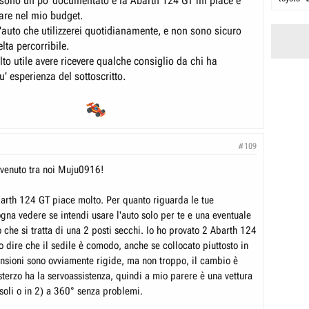
 sono un po' documentato e la Abarth 124 GT mi piace e
rare nel mio budget.
'auto che utilizzerei quotidianamente, e non sono sicuro
lta percorribile.
to utile avere ricevere qualche consiglio da chi ha
' esperienza del sottoscritto.
#109
nvenuto tra noi
Muju0916
!
arth 124 GT piace molto. Per quanto riguarda le tue
gna vedere se intendi usare l'auto solo per te e una eventuale
che si tratta di una 2 posti secchi. Io ho provato 2 Abarth 124
o dire che il sedile è comodo, anche se collocato piuttosto in
nsioni sono ovviamente rigide, ma non troppo, il cambio è
sterzo ha la servoassistenza, quindi a mio parere è una vettura
 soli o in 2) a 360° senza problemi.