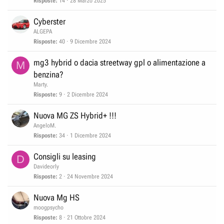
Risposte
14
28 Marzo 2025
Cyberster
ALGEPA
Risposte
40
9 Dicembre 2024
mg3 hybrid o dacia streetway gpl o alimentazione a
M
benzina?
Marty.
Risposte
9
2 Dicembre 2024
Nuova MG ZS Hybrid+ !!!
AngeloM.
Risposte
34
1 Dicembre 2024
Consigli su leasing
D
Davideorly
Risposte
2
24 Novembre 2024
Nuova Mg HS
moogpsycho
Risposte
8
21 Ottobre 2024