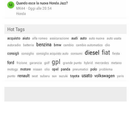
Quando esce la nuova Honda Jazz?
M
MK44
Oggi alle 20:54
Honda
Hot Tags
acquisto
aiuto
audi
auto
alfa romeo
assicurazione
auto nuova
auto usata
benzina
bmw
autoradio
batteria
cambio
cambio automatico
clio
fiat
diesel
consigli
consiglio
consiglio acquisto auto
consumi
fiesta
gpl
ford
frizione
garanzia
golf
grande punto
hybrid
mercedes
metano
motore
opel
panda
polo
motogp
nissan
olio
pneumatici
problema
usato
renault
volkswagen
toyota
punto
seat
subaru
suv
suzuki
yaris