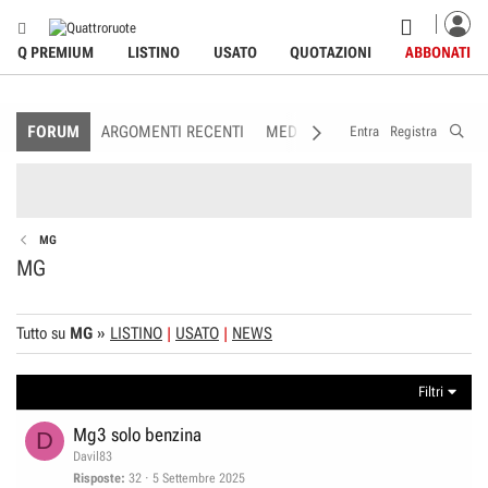
Q PREMIUM
LISTINO
USATO
QUOTAZIONI
ABBONATI
FORUM
ARGOMENTI RECENTI
MEDIA
MEMBRI
REGOLAME
Entra
Registra
MG
MG
Tutto su
MG
»
LISTINO
USATO
NEWS
Filtri
Mg3 solo benzina
D
Davil83
Risposte
32
5 Settembre 2025