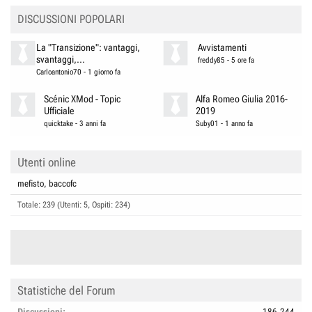
DISCUSSIONI POPOLARI
La "Transizione": vantaggi,
Avvistamenti
svantaggi,...
freddy85
-
5 ore fa
Carloantonio70
-
1 giorno fa
Scénic XMod - Topic
Alfa Romeo Giulia 2016-
Ufficiale
2019
quicktake
-
3 anni fa
Suby01
-
1 anno fa
Utenti online
mefisto
baccofc
Totale: 239 (Utenti: 5, Ospiti: 234)
Statistiche del Forum
Discussioni
186.244