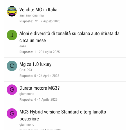
Vendite MG in Italia
amilanononalima
Risposte
72
7 Agosto 2025
Aloni e diversità di tonalità su cofano auto ritirata da
J
circa un mese
Jaka
Risposte
1
20 Luglio 2025
Mg zs 1.0 luxury
C
Cris1993
Risposte
0
24 Aprile 2025
Durata motore MG3?
G
giammond
Risposte
4
1 Aprile 2025
MG3 Hybrid versione Standard e tergilunotto
G
posteriore
giammond