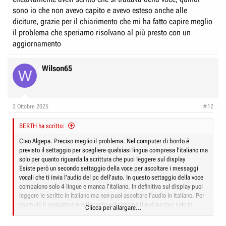
che sono una infinità tra controlli e avvisi di sicurezza durante la guida.
sono io che non avevo capito e avevo esteso anche alle
Spero di aver chiarito i tuoi dubbi legittimi
diciture, grazie per il chiarimento che mi ha fatto capire meglio
il problema che speriamo risolvano al più presto con un
aggiornamento
Wilson65
W
2 Ottobre 2025
#12
BERTH ha scritto:
Ciao Algepa. Preciso meglio il problema. Nel computer di bordo é
previsto il settaggio per scegliere qualsiasi lingua compresa l'italiano ma
solo per quanto riguarda la scrittura che puoi leggere sul display
Esiste però un secondo settaggio della voce per ascoltare i messaggi
vocali che ti invia l'audio del pc dell'auto. In questo settaggio della voce
compaiono solo 4 lingue e manca l'italiano. In definitiva sul display puoi
leggere le scritte in italiano ma non puoi ascoltare l'audio in italiano. Per
esempio il navigatore predisposto nel sistema ti può parlare solo in
Clicca per allargare...
inglese o francese o tedesco o spagnolo a seconda del settaggio che
puoi fare al link impostazioni ma non ti parlerà mai in italiano durante la