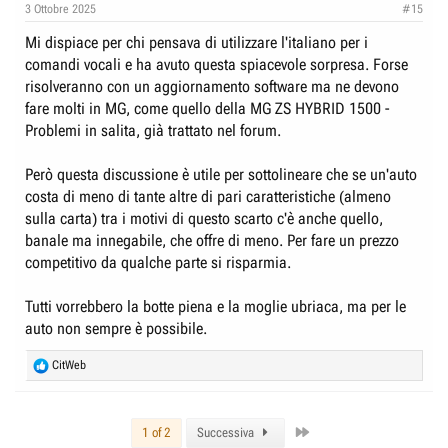
3 Ottobre 2025
#15
Mi dispiace per chi pensava di utilizzare l'italiano per i
comandi vocali e ha avuto questa spiacevole sorpresa. Forse
risolveranno con un aggiornamento software ma ne devono
fare molti in MG, come quello della MG ZS HYBRID 1500 -
Problemi in salita, già trattato nel forum.
Però questa discussione è utile per sottolineare che se un'auto
costa di meno di tante altre di pari caratteristiche (almeno
sulla carta) tra i motivi di questo scarto c'è anche quello,
banale ma innegabile, che offre di meno. Per fare un prezzo
competitivo da qualche parte si risparmia.
Tutti vorrebbero la botte piena e la moglie ubriaca, ma per le
auto non sempre è possibile.
R
CitWeb
e
a
c
Last
t
1 of 2
Successiva