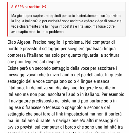
:
ALGEPA ha scritto:
Ma giusto per capire , ma quindi per tutto l'entertainment non è prevista
la lingua italiana? Io per curiosità sono andato a vedere video di prove e si
vede chiaramente che la lingua impostata è l'italiano, ma forse potrei
aver capito male io il tuo problema
Ciao Algepa. Preciso meglio il problema. Nel computer di
bordo é previsto il settaggio per scegliere qualsiasi lingua
compresa l'italiano ma solo per quanto riguarda la scrittura
che puoi leggere sul display
Esiste però un secondo settaggio della voce per ascoltare i
messaggi vocali che ti invia l'audio del pc dell'auto. In questo
settaggio della voce compaiono solo 4 lingue e manca
l'italiano. In definitiva sul display puoi leggere le scritte in
italiano ma non puoi ascoltare l'audio in italiano. Per esempio
il navigatore predisposto nel sistema ti può parlare solo in
inglese o francese o tedesco o spagnolo a seconda del
settaggio che puoi fare al link impostazioni ma non ti parlerà
mai in italiano durante la navigazione e/o altri messaggi di
avviso previsti sul computer di bordo che sono una infinità tra