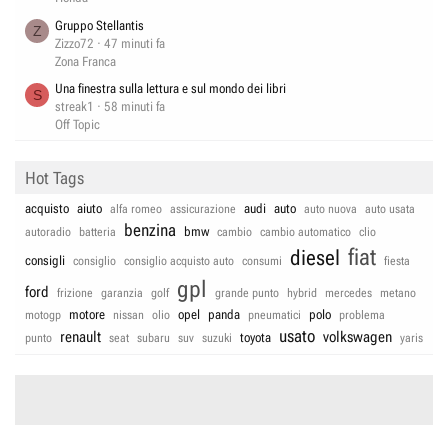
Gruppo Stellantis
Z
Zizzo72
47 minuti fa
Zona Franca
Una finestra sulla lettura e sul mondo dei libri
S
streak1
58 minuti fa
Off Topic
Hot Tags
acquisto
aiuto
audi
auto
alfa romeo
assicurazione
auto nuova
auto usata
benzina
bmw
autoradio
batteria
cambio
cambio automatico
clio
fiat
diesel
consigli
consiglio
consiglio acquisto auto
consumi
fiesta
gpl
ford
frizione
garanzia
golf
grande punto
hybrid
mercedes
metano
motore
opel
panda
polo
motogp
nissan
olio
pneumatici
problema
usato
renault
volkswagen
toyota
punto
seat
subaru
suv
suzuki
yaris