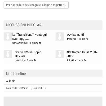
i
o
Per rispondere devi eseguire la login o registrarti.
n
s
:
DISCUSSIONI POPOLARI
La "Transizione": vantaggi,
Avvistamenti
svantaggi,...
freddy85
-
16 ore fa
Carloantonio70
-
1 giorno fa
Scénic XMod - Topic
Alfa Romeo Giulia 2016-
Ufficiale
2019
quicktake
-
3 anni fa
Suby01
-
1 anno fa
Utenti online
GuidoP
Totale: 311 (Utenti: 10, Ospiti: 301)