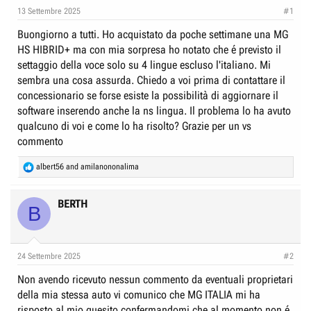
e
n
13 Settembre 2025
#1
D
i
Buongiorno a tutti. Ho acquistato da poche settimane una MG
i
z
HS HIBRID+ ma con mia sorpresa ho notato che é previsto il
s
i
settaggio della voce solo su 4 lingue escluso l'italiano. Mi
c
o
sembra una cosa assurda. Chiedo a voi prima di contattare il
u
concessionario se forse esiste la possibilità di aggiornare il
s
software inserendo anche la ns lingua. Il problema lo ha avuto
s
qualcuno di voi e come lo ha risolto? Grazie per un vs
i
commento
o
R
albert56
and
amilanononalima
n
e
e
a
c
BERTH
B
t
i
o
n
24 Settembre 2025
#2
s
:
Non avendo ricevuto nessun commento da eventuali proprietari
della mia stessa auto vi comunico che MG ITALIA mi ha
risposto al mio quesito confermandomi che al momento non é