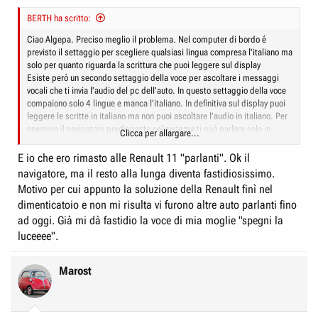
BERTH ha scritto:
Ciao Algepa. Preciso meglio il problema. Nel computer di bordo é
previsto il settaggio per scegliere qualsiasi lingua compresa l'italiano ma
solo per quanto riguarda la scrittura che puoi leggere sul display
Esiste però un secondo settaggio della voce per ascoltare i messaggi
vocali che ti invia l'audio del pc dell'auto. In questo settaggio della voce
compaiono solo 4 lingue e manca l'italiano. In definitiva sul display puoi
leggere le scritte in italiano ma non puoi ascoltare l'audio in italiano. Per
esempio il navigatore predisposto nel sistema ti può parlare solo in
Clicca per allargare...
inglese o francese o tedesco o spagnolo a seconda del settaggio che
puoi fare al link impostazioni ma non ti parlerà mai in italiano durante la
E io che ero rimasto alle Renault 11 "parlanti". Ok il
navigazione e/o altri messaggi di avviso previsti sul computer di bordo
navigatore, ma il resto alla lunga diventa fastidiosissimo.
che sono una infinità tra controlli e avvisi di sicurezza durante la guida.
Motivo per cui appunto la soluzione della Renault finì nel
Spero di aver chiarito i tuoi dubbi legittimi
dimenticatoio e non mi risulta vi furono altre auto parlanti fino
ad oggi. Già mi dà fastidio la voce di mia moglie "spegni la
luceeee".
Marost