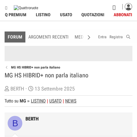
Q PREMIUM
LISTINO
USATO
QUOTAZIONI
ABBONATI
FORUM
ARGOMENTI RECENTI
MEDIA
MEMBRI
REGOLAME
Entra
Registra
MG HS HIBRID+ non parla italiano
MG HS HIBRID+ non parla italiano
C
D
BERTH
13 Settembre 2025
r
a
Tutto su
MG
»
LISTINO
USATO
NEWS
e
t
a
a
t
d
BERTH
B
o
i
r
I