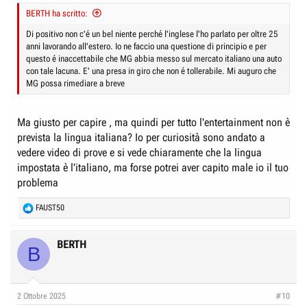
BERTH ha scritto:
Di positivo non c'é un bel niente perché l'inglese l'ho parlato per oltre 25
anni lavorando all'estero. Io ne faccio una questione di principio e per
questo é inaccettabile che MG abbia messo sul mercato italiano una auto
con tale lacuna. E' una presa in giro che non é tollerabile. Mi auguro che
MG possa rimediare a breve
Ma giusto per capire , ma quindi per tutto l'entertainment non è
prevista la lingua italiana? Io per curiosità sono andato a
vedere video di prove e si vede chiaramente che la lingua
impostata è l'italiano, ma forse potrei aver capito male io il tuo
problema
R
FAUST50
e
a
c
BERTH
B
t
i
o
n
2 Ottobre 2025
#10
s