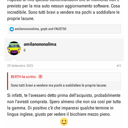
previsto per la mia auto nessun aggiornamento software. Cosa
incredibile. Sono tutti bravi a vendere ma pochi a soddisfare le
proprie lacune.
R
amilanononalima
,
gnpb
and
FAUST50
e
a
c
amilanononalima
t
0
i
o
n
29 Settembre 2025
#3
s
:
BERTH ha scritto:
Sono tutti bravi a vendere ma pochi a soddisfare le proprie lacune.
Si infatti, te l'avessero detto prima dell'acquisto, probabilmente
non l'avresti comprata. Spero almeno che non sia così per tutta
la gamma. Di positivo c'è che imparerai qualche termine in
lingua inglese, giusto per vedere il bicchiere mezzo pieno.