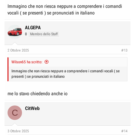
navigazione e/o altri messaggi di avviso previsti sul computer di bordo
Immagino che non riesca neppure a comprendere i comandi
che sono una infinità tra controlli e avvisi di sicurezza durante la guida.
vocali ( se presenti ) se pronunciati in italiano
Spero di aver chiarito i tuoi dubbi legittimi
ALGEPA
0
Membro dello Staff
2 Ottobre 2025
#13
Wilson65 ha scritto:
Immagino che non riesca neppure a comprendere i comandi vocali ( se
presenti ) se pronunciati in italiano
me lo stavo chiedendo anche io
CitWeb
C
3 Ottobre 2025
#14