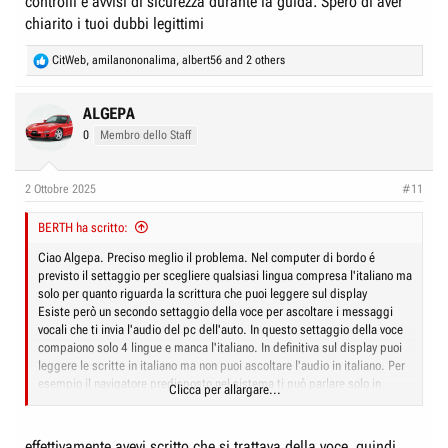
controlli e avvisi di sicurezza durante la guida. Spero di aver
chiarito i tuoi dubbi legittimi
R
CitWeb
,
amilanononalima
,
albert56
and 2 others
e
a
c
ALGEPA
t
0
Membro dello Staff
i
o
n
2 Ottobre 2025
#11
s
:
BERTH ha scritto:
Ciao Algepa. Preciso meglio il problema. Nel computer di bordo é
previsto il settaggio per scegliere qualsiasi lingua compresa l'italiano ma
solo per quanto riguarda la scrittura che puoi leggere sul display
Esiste però un secondo settaggio della voce per ascoltare i messaggi
vocali che ti invia l'audio del pc dell'auto. In questo settaggio della voce
compaiono solo 4 lingue e manca l'italiano. In definitiva sul display puoi
leggere le scritte in italiano ma non puoi ascoltare l'audio in italiano. Per
esempio il navigatore predisposto nel sistema ti può parlare solo in
Clicca per allargare...
inglese o francese o tedesco o spagnolo a seconda del settaggio che
puoi fare al link impostazioni ma non ti parlerà mai in italiano durante la
navigazione e/o altri messaggi di avviso previsti sul computer di bordo
effettivamente avevi scritto che si trattava della voce, quindi