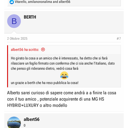
R
Vitarello
,
amilanononalima
and
albert56
e
a
c
BERTH
B
t
i
o
n
2 Ottobre 2025
#7
s
:
albert56 ha scritto:
Ho girato la cosa a un amico che è interessato, ha detto che si farà
rilasciare un foglio firmato con conferma che ci sia anche l'italiano, dato
che penso gli rideranno dietro, vedrò cosa farà
un grazie a berth che ha reso pubblica la cosa!
Alberto sarei curioso di sapere come andrà a a finire la cosa
con il tuo amico , potenziale acquirente di una MG HS
HYBRID+LUXURY o altro modello
albert56
0