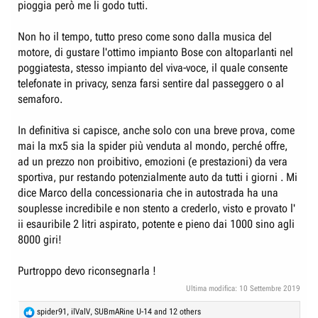
pioggia però me li godo tutti.
Non ho il tempo, tutto preso come sono dalla musica del
motore, di gustare l'ottimo impianto Bose con altoparlanti nel
poggiatesta, stesso impianto del viva-voce, il quale consente
telefonate in privacy, senza farsi sentire dal passeggero o al
semaforo.
In definitiva si capisce, anche solo con una breve prova, come
mai la mx5 sia la spider più venduta al mondo, perché offre,
ad un prezzo non proibitivo, emozioni (e prestazioni) da vera
sportiva, pur restando potenzialmente auto da tutti i giorni . Mi
dice Marco della concessionaria che in autostrada ha una
souplesse incredibile e non stento a crederlo, visto e provato l'
ii esauribile 2 litri aspirato, potente e pieno dai 1000 sino agli
8000 giri!
Purtroppo devo riconsegnarla !
Ultima modifica:
10 Settembre 2019
R
spider91
,
ilValV
,
SUBmARine U-14
and 12 others