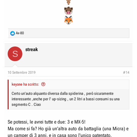
R
Ax-80
e
a
c
streak
S
t
i
o
n
10 Settembre 2019
#14
s
:
keyone ha scritto:
Certo un'auto alquanto diversa dalla spiderina , però sicuramente
interessante ,anche per l' up-sizing , un 2 litri a bassi consumi su una
segmento C . Ciao
Se potessi, le avrei tutte e due: 3 e MX-5!
Ma come si fa? Ho già un'altra auto da battaglia (una Micra) e
un camper di 3 anni, e in casa sono l'unico patentato.