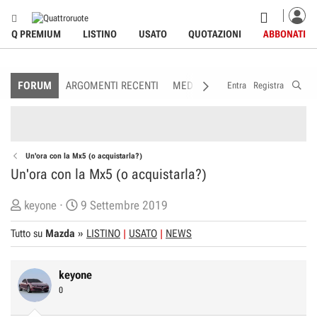
Q PREMIUM
LISTINO
USATO
QUOTAZIONI
ABBONATI
FORUM
ARGOMENTI RECENTI
MEDIA
MEMBRI
REGOLAME
Entra
Registra
Un'ora con la Mx5 (o acquistarla?)
Un'ora con la Mx5 (o acquistarla?)
C
D
keyone
9 Settembre 2019
r
a
Tutto su
Mazda
»
LISTINO
USATO
NEWS
e
t
a
a
t
d
keyone
o
i
0
r
I