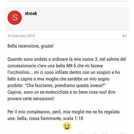
e
a
c
streak
S
t
i
o
n
10 Settembre 2019
#2
s
:
Bella recensione, grazie!
Quando sono andato a ordinare la mia nuova 3, nel salone del
concessionario c'era una bella MX-5 che mi faceva
l'occhiolino... mi ci sono infilato dentro con un sospiro e ho
fatto a capire a mia moglie che sarebbe un mio sogno
proibito: "Che facciamo, prendiamo questa invece?"
Capirai, sono un ex-motociclista e so bene cosa vuol dire
provare certe sensazioni!
Per il mio compleanno, però, mia moglie me ne ha regalata
una: bella, rossa fiammante, scala 1:18