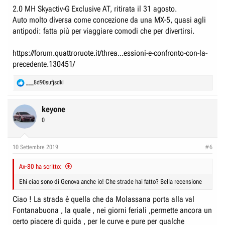
sia la spider piu venduta al mondo, perché offre, ad un prezzo non
2.0 MH Skyactiv-G Exclusive AT, ritirata il 31 agosto.
proiibitivo, emozioni (e prestazioni) da vera sportiva, pur restando
Auto molto diversa come concezione da una MX-5, quasi agli
potenzialmente auto da tutti i giorni ( mi dice Marco della concessionaria
antipodi: fatta più per viaggiare comodi che per divertirsi.
che in autostrada ha una souplesse incredibile e non stento a crederlo,
visto e provato l' ii esauribile 2 litri aspirato, potente e pieno dai 1000
sino agli 8000 giri!
https://forum.quattroruote.it/threa...essioni-e-confronto-con-la-
precedente.130451/
Purtroppo devo riconsegnarla :-(
R
___8d90sufjsdkl
e
a
c
keyone
t
0
i
o
n
10 Settembre 2019
#6
s
:
Ax-80 ha scritto:
Ehi ciao sono di Genova anche io! Che strade hai fatto? Bella recensione
Ciao ! La strada è quella che da Molassana porta alla val
Fontanabuona , la quale , nei giorni feriali ,permette ancora un
certo piacere di guida , per le curve e pure per qualche