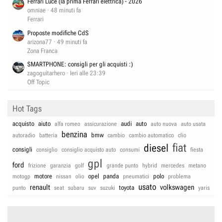
Ferrari Luce (la prima Ferrari elettrica) - 2026
omniae
48 minuti fa
Ferrari
Proposte modifiche CdS
arizona77
49 minuti fa
Zona Franca
SMARTPHONE: consigli per gli acquisti :)
zagoguitarhero
Ieri alle 23:39
Off Topic
Hot Tags
acquisto
aiuto
audi
auto
alfa romeo
assicurazione
auto nuova
auto usata
benzina
bmw
autoradio
batteria
cambio
cambio automatico
clio
fiat
diesel
consigli
consiglio
consiglio acquisto auto
consumi
fiesta
gpl
ford
frizione
garanzia
golf
grande punto
hybrid
mercedes
metano
motore
opel
panda
polo
motogp
nissan
olio
pneumatici
problema
usato
renault
volkswagen
toyota
punto
seat
subaru
suv
suzuki
yaris