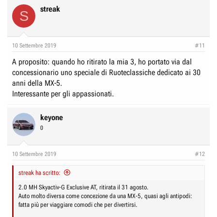
c
streak
S
t
i
o
n
10 Settembre 2019
#11
s
:
A proposito: quando ho ritirato la mia 3, ho portato via dal
concessionario uno speciale di Ruoteclassiche dedicato ai 30
anni della MX-5.
Interessante per gli appassionati.
keyone
0
10 Settembre 2019
#12
streak ha scritto:
2.0 MH Skyactiv-G Exclusive AT, ritirata il 31 agosto.
Auto molto diversa come concezione da una MX-5, quasi agli antipodi:
fatta più per viaggiare comodi che per divertirsi.