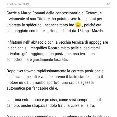
e
n
9 Settembre 2019
#1
D
i
Grazie a Marco Romani della concessionaria di Genova, e
i
z
ovviamente al suo Titolare, ho potuto avere fra le mani per
s
i
un'oretta lo spiderino - neanche tanto ino
, poiché era
c
o
equipaggiato con il prestazionale 2 litri da 184 hp - Mazda.
u
s
Infilatomi nell' abitacolo con la vecchia tecnica di appoggiare
s
la schiena sul magnifico Recaro misto pelle e lasciatomi
i
scivolare giù, raggiungo una posizione raso terra, ma
o
comodissima e giustamente fasciata.
n
Dopo aver trovato rapidissimamente la corretta posizione e
e
distanza da pedali e volante, premo il tasto start e subito il
motore mi dà un rombo sportivo, una rapida sgasata
automatica per far capire chi è.
La prima entra secca e precisa, come sarà sempre tutto il
cambio, anche strapazzandolo fra una curva e l' altra.
Piede dx appena appoggiato sull' acceleratore e via, la frizione