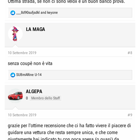
Ottima strada, se non ci sono velox è un buon banco prova.
R
___8d90sufjsdkl
and
keyone
e
a
c
LA MAGA
t
i
o
n
10 Settembre 2019
#8
s
:
senza coupè non è vita
R
SUBmARine U-14
e
a
c
ALGEPA
t
0
Membro dello Staff
i
o
n
10 Settembre 2019
#9
s
:
grazie per l'ottime recensione che ci ha fatto vivere il piacere di
guidare una vettura che resta sempre unica, e che come
giustamente hai indicato tu con poca spesa (o quasi) da