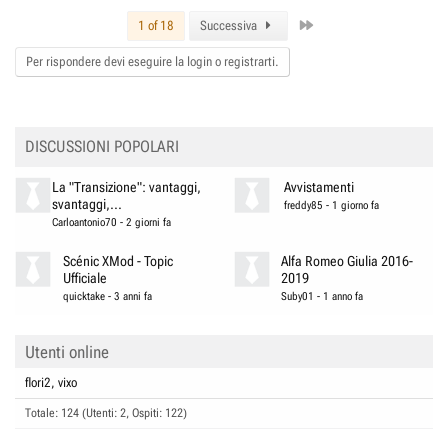
Last
1 of 18
Successiva
Per rispondere devi eseguire la login o registrarti.
DISCUSSIONI POPOLARI
La "Transizione": vantaggi,
Avvistamenti
svantaggi,...
freddy85
-
1 giorno fa
Carloantonio70
-
2 giorni fa
Scénic XMod - Topic
Alfa Romeo Giulia 2016-
Ufficiale
2019
quicktake
-
3 anni fa
Suby01
-
1 anno fa
Utenti online
flori2
vixo
Totale: 124 (Utenti: 2, Ospiti: 122)