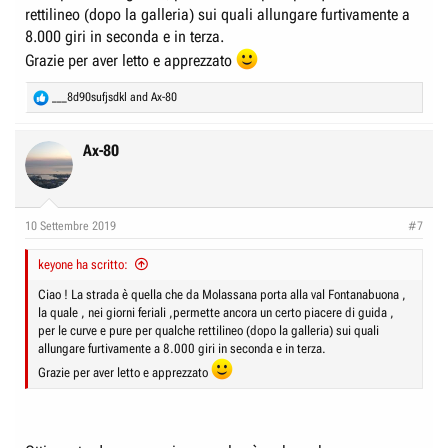
rettilineo (dopo la galleria) sui quali allungare furtivamente a
8.000 giri in seconda e in terza.
Grazie per aver letto e apprezzato
R
___8d90sufjsdkl
and
Ax-80
e
a
c
Ax-80
t
i
o
n
10 Settembre 2019
#7
s
:
keyone ha scritto:
Ciao ! La strada è quella che da Molassana porta alla val Fontanabuona ,
la quale , nei giorni feriali ,permette ancora un certo piacere di guida ,
per le curve e pure per qualche rettilineo (dopo la galleria) sui quali
allungare furtivamente a 8.000 giri in seconda e in terza.
Grazie per aver letto e apprezzato