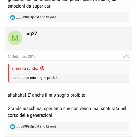
emozioni da super car
R
___8d90sufjsdkl
and
keyone
e
a
c
mg27
M
t
i
o
n
10 Settembre 2019
#10
s
:
streak ha scritto:
sarebbe un mio sogno proibito
ahahaha! E' anche il mio sogno proibito!
Grande macchina, speriamo che non venga mai snaturata nel
corso delle generazioni
R
___8d90sufjsdkl
and
keyone
e
a