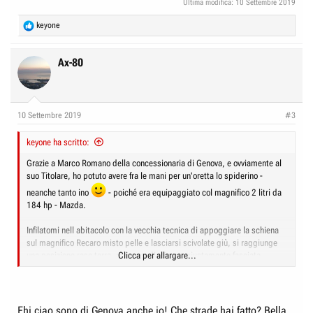
Ultima modifica:
10 Settembre 2019
R
keyone
e
a
c
Ax-80
t
i
o
n
10 Settembre 2019
#3
s
:
keyone ha scritto:
Grazie a Marco Romano della concessionaria di Genova, e ovviamente al
suo Titolare, ho potuto avere fra le mani per un'oretta lo spiderino -
neanche tanto ino
- poiché era equipaggiato col magnifico 2 litri da
184 hp - Mazda.
Infilatomi nell abitacolo con la vecchia tecnica di appoggiare la schiena
sul magnifico Recaro misto pelle e lasciarsi scivolate giù, si raggiunge
una posizione raso terra, ma comodissima e giustamente fasciata.
Clicca per allargare...
Trovata rapidissimamente la corretta posizione e distanza da pedali e
volante, premo il tasto start e subito il motore mi dà un rombo sportivo,
una rapida sgasata automatica per far capire chi è.
Ehi ciao sono di Genova anche io! Che strade hai fatto? Bella