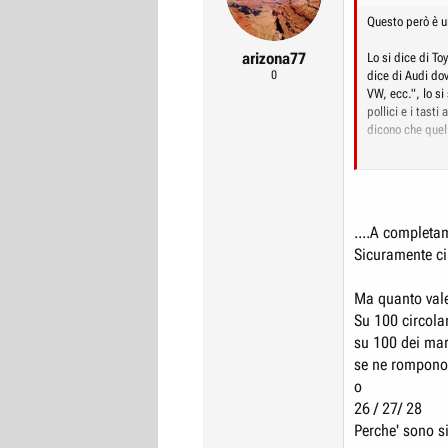
r
I
Questo però è 
e
n
arizona77
Lo si dice di To
D
i
0
dice di Audi do
i
z
VW, ecc.", lo si
pollici e i tast
s
i
dicono che quel
c
o
u
Insomma, mi pare
accusare questo
s
quelle di ieri, p
s
usate in costruz
....A completa
i
Sicuramente ci 
Che qualcosa no
o
(ovviamente se è
n
sembrano comu
Ma quanto val
e
Su 100 circola
su 100 dei mar
se ne rompono 
o
26 / 27/ 28
Perche' sono s