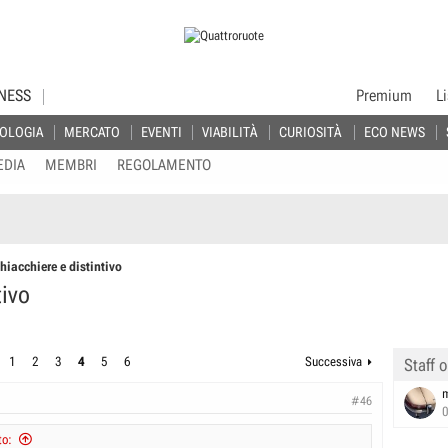
NESS
Premium
L
OLOGIA
MERCATO
EVENTI
VIABILITÀ
CURIOSITÀ
ECO NEWS
EDIA
MEMBRI
REGOLAMENTO
chiacchiere e distintivo
tivo
1
2
3
4
5
6
Successiva
Staff o
#46
to: