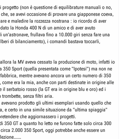
i progetto (non è questione di equilibrature manuali o no,
o) che, se avevi occasione di provare una giapponese coeva,
rare e maledire la rozzezza nostrana : io ricordo di aver
dato la Honda 400 N di un amico e di aver avuto
i un'astronave, frullava fino a 10.000 giri senza fare una
lberi di bilanciamento), i comandi bastava toccarli,
llora la MV aveva cessato la produzione di moto, infatti io
na 350 Sport (quella presentata come "Ipotesi") ma non ne
 fabbrica, mentre avevano ancora un certo numero di 350
 come era la mia, anche con parti destinate in origine alle
il serbatoio rosso (la GT era in origine blu e oro) ed i
 trombette, senza filtri aria.
 avevano prodotto gli ultimi esemplari usando quello che
a, e certo in una simile situazione da "ultima spiaggia"
pretendere che aggiornassero i progetti.
di 350 GT a quanto ho letto ne furono fatte solo circa 300
ro circa 2.000 350 Sport, oggi potrebbe anche essere un
ezione......