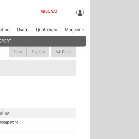
ABBONATI
istino
Usato
Quotazioni
Magazine
SPORT
Entra
Registra
Cerca
nline
moogpsycho
0