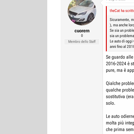
t
i
theCat ha scritt
o
n
Sicuramente, me
s
), ma anche lor
:
cuorern
Se sia un proble
0
sia un problema
Le auto di oggi
Membro dello Staff
anni fino al 20
Se guardo alle
2016-2024 è st
pure, ma è app
Qialche proble
qualche probl
sostitutiva (er
solo.
Le auto odierne
molta più integ
che prima semp