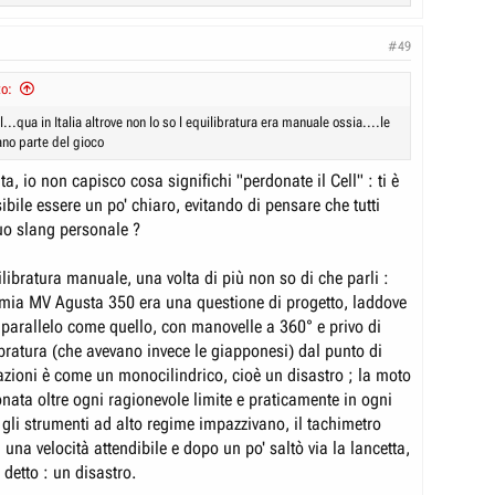
#49
to:
l...qua in Italia altrove non lo so l equilibratura era manuale ossia....le
ano parte del gioco
a, io non capisco cosa significhi "perdonate il Cell" : ti è
bile essere un po' chiaro, evitando di pensare che tutti
uo slang personale ?
libratura manuale, una volta di più non so di che parli :
 mia MV Agusta 350 era una questione di progetto, laddove
o parallelo come quello, con manovelle a 360° e privo di
ibratura (che avevano invece le giapponesi) dal punto di
razioni è come un monocilindrico, cioè un disastro ; la moto
nata oltre ogni ragionevole limite e praticamente in ogni
 gli strumenti ad alto regime impazzivano, il tachimetro
na velocità attendibile e dopo un po' saltò via la lancetta,
à detto : un disastro.