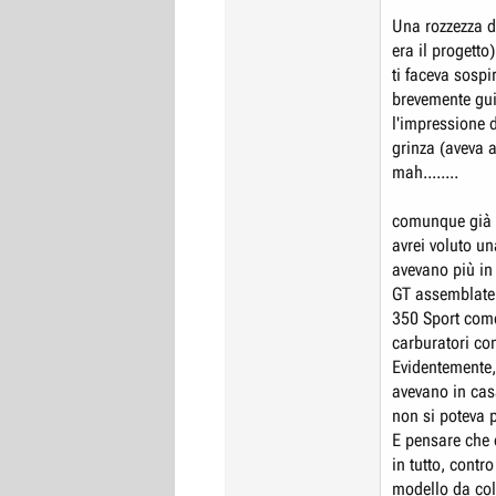
Una rozzezza d
era il progett
ti faceva sospi
brevemente gui
l'impressione d
grinza (aveva a
mah........
comunque già a
avrei voluto u
avevano più in
GT assemblate,
350 Sport come 
carburatori con
Evidentemente,
avevano in cas
non si poteva 
E pensare che 
in tutto, cont
modello da coll