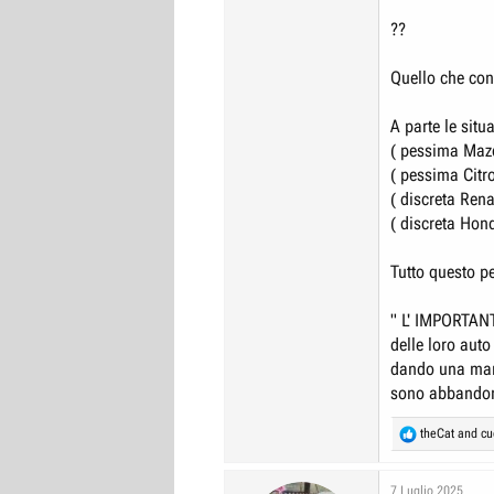
??
Quello che con
A parte le situa
( pessima Mazda
( pessima Citro
( discreta Renau
( discreta Hond
Tutto questo p
" L' IMPORTANTE
delle loro auto
dando una mano
sono abbandona
R
theCat
and
cu
e
a
c
7 Luglio 2025