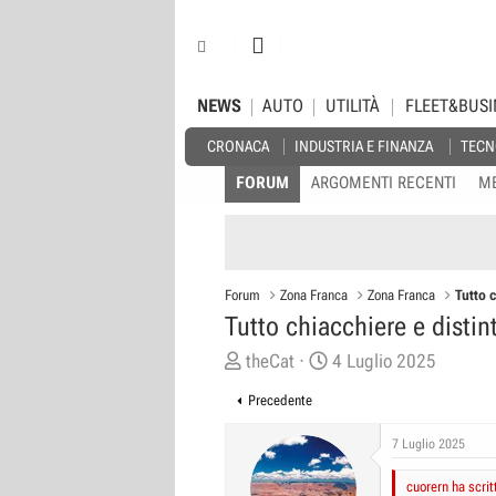
NEWS
AUTO
UTILITÀ
FLEET&BUSI
CRONACA
INDUSTRIA E FINANZA
TECN
FORUM
ARGOMENTI RECENTI
M
Forum
Zona Franca
Zona Franca
Tutto 
Tutto chiacchiere e distin
C
D
theCat
4 Luglio 2025
r
a
Precedente
e
t
a
a
7 Luglio 2025
t
d
cuorern ha scrit
o
i