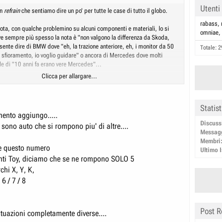
Utenti
un
refrain
che sentiamo dire un po' per tutte le case di tutto il globo.
rabass
yota, con qualche problemino su alcuni componenti e materiali, lo si
omniae
ve sempre più spesso la nota è "non valgono la differenza da Skoda,
 sente dire di BMW dove "eh, la trazione anteriore, eh, i monitor da 50
Totale: 2
i a sfioramento, io voglio guidare" o ancora di Mercedes dove molti
le di "10 anni fa erano vere Mercedes"...
Clicca per allargare...
 che i grattacapi arrivino un po' per tutti, lungi da me difendere o
 o quello, però penso che globalmente le auto di oggi siano migliori di
iù sicure, più attente all'ambiente, più "diligenti" in quanto a risorse
Statis
ione, più moderne per linee, allestimenti e integrazioni.
mento aggiungo.....
Discuss
sono auto che si rompono piu' di altre....
n vada o si possa rompere è normale e penso capiti a tutti
Messag
 la "nostra" auto da un fastidio del diavolo), giapponesi e coreani mi
Membri
nque lavorare mediamente sempre bene.
e questo numero
Ultimo I
nti Toy, diciamo che se ne rompono SOLO 5
chi X, Y, K,
6 / 7 / 8
Post R
ituazioni completamente diverse....