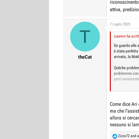
riconoscinento
attiva, predizi
7 Luglio 2025
T
cuorern ha scrit
Se guardo alle 
è stata perfett
theCat
arrivata, la Mo
Qialche problem
problemino con 
però ovviamente 
Le auto odierne 
integrazione, pe
semplicemente n
Come dice Ari 
frenate automati
ma che l'assis
allora si cerca
nessuno si lam
R
Zizzo72
and
a