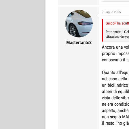
e
a
c
7 Luglio 2025
t
i
GuidoP ha scrit
o
n
Perdonate il Cel
s
vibrazioni facev
:
Mastertanto2
Ancora una volt
proprio impossi
conoscano il t
Quanto all'equi
nel caso della
un bicilindric
alberi di equil
vista delle vib
ne era condizio
aspetto, anche
non segnò MAI u
il resto l'ho gi