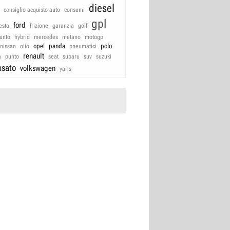
diesel
consiglio acquisto auto
consumi
gpl
ford
iesta
frizione
garanzia
golf
unto
hybrid
mercedes
metano
motogp
opel
panda
polo
nissan
olio
pneumatici
renault
a
punto
seat
subaru
suv
suzuki
usato
volkswagen
yaris