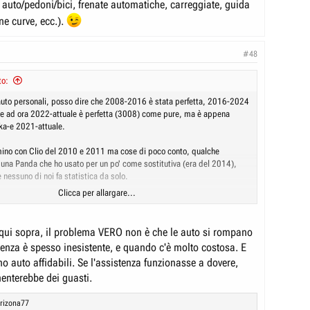
 auto/pedoni/bici, frenate automatiche, carreggiate, guida
one curve, ecc.).
#48
to:
auto personali, posso dire che 2008-2016 è stata perfetta, 2016-2024
a e ad ora 2022-attuale è perfetta (3008) come pure, ma è appena
kka-e 2021-attuale.
ino con Clio del 2010 e 2011 ma cose di poco conto, qualche
una Panda che ho usato per un po' come sostitutiva (era del 2014),
nessuno di noi fa statistica da solo.
Clicca per allargare...
hanno molta più elettronica, molti più sensori attivi, molta più
r cui lì si è possibile che ci sia qualche failure che prima
on poteva esserci (es cruise adattivi, riconoscinento auto/pedoni/bici,
qui sopra, il problema VERO non è che le auto si rompano
che, carreggiate, guida attiva, predizione curve, ecc.).
tenza è spesso inesistente, e quando c'è molto costosa. E
no auto affidabili. Se l'assistenza funzionasse a dovere,
enterebbe dei guasti.
rizona77