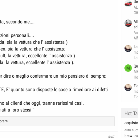
Un
AL
Of
ta, secondo me....
Al
ed
An
zioni personali....
Al
, sia la vettura che l' assistenza )
La
en, sia la vettura che l' assistenza
mo
lt, la vettura, eccellente l' assistenza )
La
a, la vettura, eccellente l' assistenza ).
Qu
M
M
er dire o meglio confermare un mio pensiero di sempre:
Ho
Fi
, E' quanto sono disposte le case a rimediare ai difetti
mo
Fi
 ai clienti che oggi, tranne rarissimi casi,
ti a loro stessi "
Hot T
orern
acquisto
auto nuo
bmw
c
#47