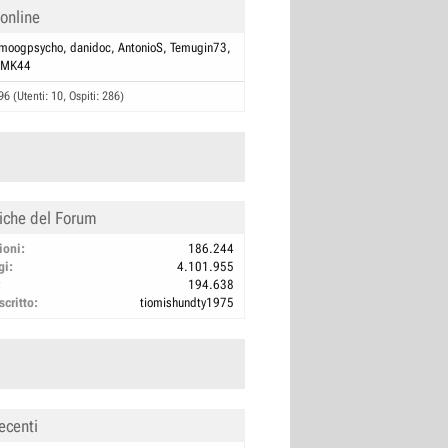
 online
moogpsycho
danidoc
AntonioS
Temugin73
MK44
96 (Utenti: 10, Ospiti: 286)
tiche del Forum
ioni
186.244
gi
4.101.955
194.638
scritto
tiomishundty1975
ecenti