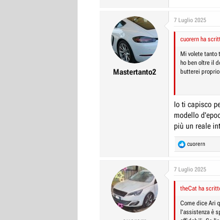
7 Luglio 2025
cuorern ha scrit
Mi volete tanto 
ho ben oltre il
Mastertanto2
butterei proprio
Io ti capisco 
modello d'epoc
più un reale in
R
cuorern
e
a
c
7 Luglio 2025
t
i
theCat ha scritt
o
n
Come dice Ari q
s
l'assistenza è s
: