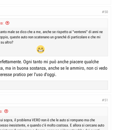
#50
to:
tanto male se dico che a me, anche se rispetto ai "ventenni" di anni ne
 doppio, queste auto non scatenano un granché di particolare e che mi
 su altro?
perfettamente. Ogni tanto mi può anche piacere qualche
a, ma in buona sostanza, anche se le ammiro, non ci vedo
teresse pratico per l'uso d'oggi.
#51
o:
ui sopra, il problema VERO non è che le auto si rompano ma che
pesso inesistente, e quando c'è molto costosa. E allora si cercano auto