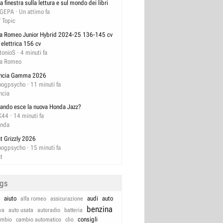
a finestra sulla lettura e sul mondo dei libri
GEPA
Un attimo fa
f Topic
fa Romeo Junior Hybrid 2024-25 136-145 cv
 elettrica 156 cv
tonioS
4 minuti fa
fa Romeo
ncia Gamma 2026
ogpsycho
11 minuti fa
ncia
ando esce la nuova Honda Jazz?
K44
14 minuti fa
nda
at Grizzly 2026
ogpsycho
15 minuti fa
at
ags
aiuto
audi
auto
alfa romeo
assicurazione
benzina
va
auto usata
autoradio
batteria
consigli
ambio
cambio automatico
clio