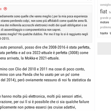
consiglio
o:
fiat
f
diamente sono quelle che vanno meglio ( per la mia poca esperienza
grande p
o stanno perdendo colpi, non sono più affidabili come qualche anno fà.
motore
ma dei millemila accrocchi elettronici molti dei quali obbligatori o se
problem
 di assemblaggio o componentistica non saprei.
toyota
 vanno meglio? Ho qualche dubbio. Per me il top lo si è raggiunto negli
10-2015.
 auto personali, posso dire che 2008-2016 è stata perfetta,
ata perfetta e ad ora 2022-attuale è perfetta (3008) come
ena arrivata, la Mokka-e 2021-attuale.
mino con Clio del 2010 e 2011 ma cose di poco conto,
emino con una Panda che ho usato per un po' come
a del 2014), però ovviamente nessuno di noi fa statistica da
 hanno molta più elettronica, molti più sensori attivi,
razione, per cui lì si è possibile che ci sia qualche failure
licemente non poteva esserci (es cruise adattivi,