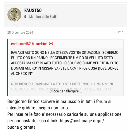
FAUST50
0
Membro dello Staff
28 Dicembre 2024
#11
enriconard82 ha scritto:
RAGAZZI AIUTO SONO NELLA STESSA VOSTRA SITUAZIONE, SCHERMO
PULITO CON UN PANNO LEGGERMENTE UMIDO DI VELLUTO FATTO
APPOSTA MA SI E' RIGATO TUTTO LO SCHEMO COME VEDETE IN FOTO.
DOMANI ANDRO' IN NISSAN SAPETE DARMI INFO? COSA DOVE DORGLI
AL CHECK IN?
NON RIESCO A CARICARE LA FOTO STO METTENDO IL LINK A MENO
CHE QUALCUNO NON MI SPIEGHI COME SI FA, MA SEGUENDO LA
Clicca per allargare...
GUIDA NON CI SONO RIUSCITO.
Buogiorno Enrico,scrivere in maiuscolo in tutti i forum si
NON RIESCO AD ALLEGARE FOTO HELPPPPP
intende gridare ,meglio non farlo.
Per inserire le foto e' necessario caricarle su una applicazione
per poi postarle ecco il link:
https://postimage.org/it/
.
buona giornata