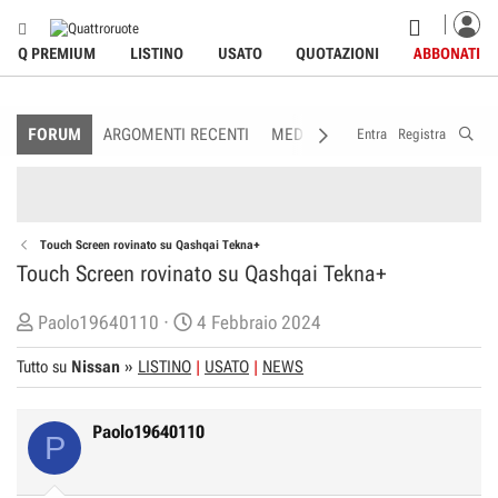
Q PREMIUM
LISTINO
USATO
QUOTAZIONI
ABBONATI
FORUM
ARGOMENTI RECENTI
MEDIA
MEMBRI
REGOLAME
Entra
Registra
Touch Screen rovinato su Qashqai Tekna+
Touch Screen rovinato su Qashqai Tekna+
C
D
Paolo19640110
4 Febbraio 2024
r
a
Tutto su
Nissan
»
LISTINO
USATO
NEWS
e
t
a
a
t
d
Paolo19640110
P
o
i
r
I