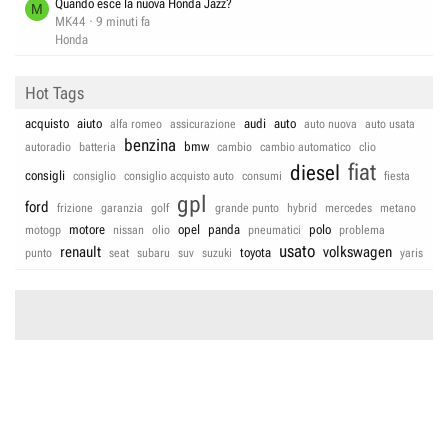
Quando esce la nuova Honda Jazz?
M
MK44
9 minuti fa
Honda
Hot Tags
acquisto
aiuto
audi
auto
alfa romeo
assicurazione
auto nuova
auto usata
benzina
bmw
autoradio
batteria
cambio
cambio automatico
clio
fiat
diesel
consigli
consiglio
consiglio acquisto auto
consumi
fiesta
gpl
ford
frizione
garanzia
golf
grande punto
hybrid
mercedes
metano
motore
opel
panda
polo
motogp
nissan
olio
pneumatici
problema
usato
renault
volkswagen
toyota
punto
seat
subaru
suv
suzuki
yaris