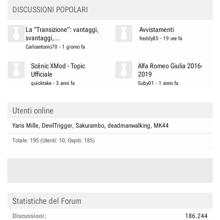
DISCUSSIONI POPOLARI
La "Transizione": vantaggi,
Avvistamenti
svantaggi,...
freddy85
-
19 ore fa
Carloantonio70
-
1 giorno fa
Scénic XMod - Topic
Alfa Romeo Giulia 2016-
Ufficiale
2019
quicktake
-
3 anni fa
Suby01
-
1 anno fa
Utenti online
Yaris Mille
DevilTrigger
Sakurambo
deadmanwalking
MK44
Totale: 195 (Utenti: 10, Ospiti: 185)
Statistiche del Forum
Discussioni
186.244