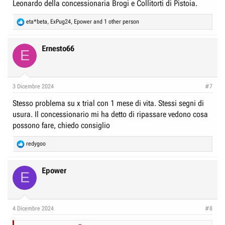
Leonardo della concessionaria Brogi e Collitorti di Pistoia.
R
eta*beta
,
ExPug24
,
Epower
and 1 other person
e
a
c
Ernesto66
E
t
i
o
n
3 Dicembre 2024
#7
s
:
Stesso problema su x trial con 1 mese di vita. Stessi segni di
usura. Il concessionario mi ha detto di ripassare vedono cosa
possono fare, chiedo consiglio
R
redygoo
e
a
c
Epower
E
t
i
o
n
4 Dicembre 2024
#8
s
: