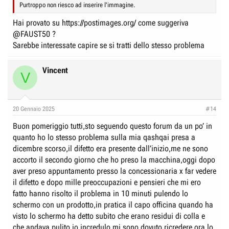
Purtroppo non riesco ad inserire l'immagine.
Hai provato su
https://postimages.org/
come suggeriva
@FAUST50
?
Sarebbe interessate capire se si tratti dello stesso problema
Vincent
V
20 Gennaio 2025
#14
Buon pomeriggio tutti,sto seguendo questo forum da un po’ in
quanto ho lo stesso problema sulla mia qashqai presa a
dicembre scorso,il difetto era presente dall’inizio,me ne sono
accorto il secondo giorno che ho preso la macchina,oggi dopo
aver preso appuntamento presso la concessionaria x far vedere
il difetto e dopo mille preoccupazioni e pensieri che mi ero
fatto hanno risolto il problema in 10 minuti pulendo lo
schermo con un prodotto,in pratica il capo officina quando ha
visto lo schermo ha detto subito che erano residui di colla e
che andava pulito,io incredulo mi sono dovuto ricredere,ora lo