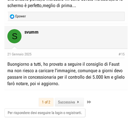
schermo è perfetto,meglio di prima…
R
Epower
e
a
c
svumm
S
t
i
o
n
21 Gennaio 2025
#15
s
:
Buongiorno a tutti, ho provato a seguire il consiglio di Faust
ma non riesco a caricare l'immagine, comunque a giorni devo
passare in concessionaria per il controllo dei 5.000 km e glielo
farò notare, poi vi aggiorno.
Last
1 of 2
Successiva
Per rispondere devi eseguire la login o registrarti.