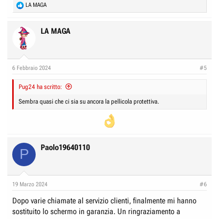
R
LA MAGA
e
a
c
LA MAGA
t
i
o
n
6 Febbraio 2024
#5
s
:
Pug24 ha scritto:
Sembra quasi che ci sia su ancora la pellicola protettiva.
Paolo19640110
P
19 Marzo 2024
#6
Dopo varie chiamate al servizio clienti, finalmente mi hanno
sostituito lo schermo in garanzia. Un ringraziamento a