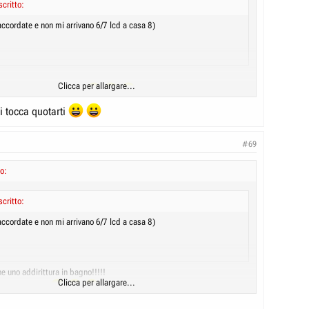
scritto:
accordate e non mi arrivano 6/7 lcd a casa 8)
Clicca per allargare...
ssi"... abitano altrove...
i tocca quotarti
Clicca per allargare...
#69
o:
scritto:
accordate e non mi arrivano 6/7 lcd a casa 8)
e uno addirittura in bagno!!!!!
Clicca per allargare...
ha fatto, giuro