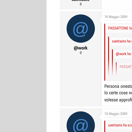
0
18 Maggio 2009
@
PASSATTONE ha 
saettaste ha 
@work
0
@work ha s
PASSATT
saett
Persona onesta
Io certe cose n
PA
volesse approf
Pensa che stavo
18 Maggio 2009
A parte il fatt
Giorgio for p
@
Se fossi u
E poi certi gioch
saettaste ha scr
rigirargliel
per quella che h
C'è