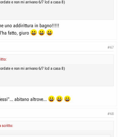
ordate e non mi arrivano 6/7 lcd a casa 8)
orpio cuore
isionale in azienducola... certe cose non passeranno mai!!
Clicca per allargare...
ate è crederci!!
e...femminile!!!
te mi devo ricredere... :thumbdown:
 sbaglio... ma... non mi pareva di aver mai negato una risposta
o mi chiedo...
Clicca per allargare...
ooooooooooooooo
o... fino ad ora!
8)
ne uno addirittura in bagno!!!!!
"buoni" :twisted: consigli Girigì... sei anche in grado di metterli in
'ha fatto, giuro
?
... vedi e provvedi... :twisted: :twisted:
#67
itto:
ordate e non mi arrivano 6/7 lcd a casa 8)
essi"... abitano altrove...
#68
scritto: