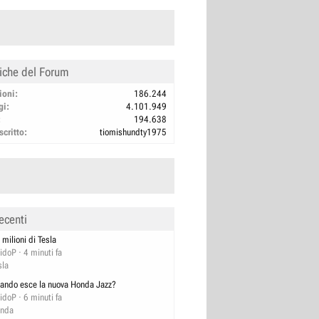
tiche del Forum
ioni
186.244
gi
4.101.949
194.638
scritto
tiomishundty1975
ecenti
 milioni di Tesla
idoP
4 minuti fa
sla
ando esce la nuova Honda Jazz?
idoP
6 minuti fa
nda