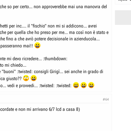
y: :cry: :cry:Vado a piangere in un angolino :cry: :cry:
Clicca per allargare...
to che so per certo... non approverebbe mai una manovra del
sident
ero amico potresti comprarlo con la tua azienducola e rigirarglielo, a
Clicca per allargare...
o, senza l'iva !!!!!!!
osta di la...
pio cuore
hetti per inc.... il "fischio" non mi si addicono... avrei
Clicca per allargare...
e è crederci!!
nche per quella che ho preso per me... ma così non è stato e
.femminile!!!
baglio... ma... non mi pareva di aver mai negato una risposta a
he fino a che avrò potere decisionale in azienducola...
Clicca per allargare...
ooooooooooooo
 fino ad ora!
8)
n passeranno mai!!
te mi devo ricredere... :thumbdown:
to mi chiedo...
 "buoni" :twisted: consigli Girigì... sei anche in grado di
tica giusto??
o... vedi e provvedi... :twisted: :twisted:
#64
ccordate e non mi arrivano 6/7 lcd a casa 8)