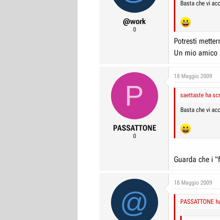
Basta che vi acc
Non hai pr
avrò potere dec
L'import
@work
Poter
Ma evidentemen
Forse mi
0
E a questo punt
vado
a nessun
Potresti metter
Ma oltre a dare 
Un mio amico l
pratica giusto?
Quindi... adesso
18 Maggio 2009
P
saettaste ha scr
Basta che vi acc
PASSATTONE
0
Guarda che i "f
18 Maggio 2009
@
PASSATTONE ha 