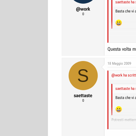
saettaste ha 
@work
Basta che vi 
0
Guarda che i "fe
Questa volta m
18 Maggio 2009
S
@work ha scritt
saettaste ha 
saettaste
Basta che vi 
0
Potresti mettern
Un mio amico l'