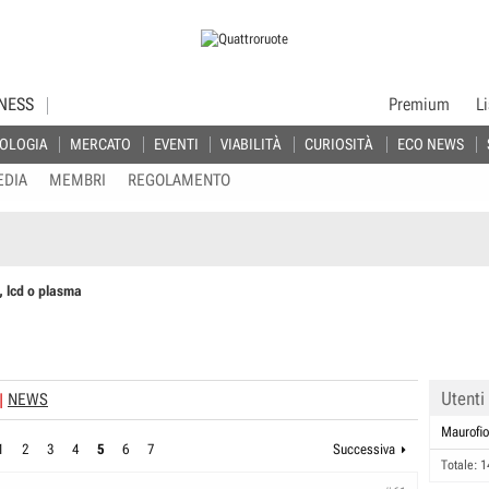
NESS
Premium
L
OLOGIA
MERCATO
EVENTI
VIABILITÀ
CURIOSITÀ
ECO NEWS
EDIA
MEMBRI
REGOLAMENTO
, lcd o plasma
Utenti
NEWS
Maurofio
1
2
3
4
5
6
7
Successiva
Totale: 1