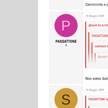
Cerrrrrrrrrto e
18 Maggio 2009
P
@work ha scritt
PASSATTONE h
PASSATTONE
0
saettaste h
@work h
PASSA
sae
Non avevo dubb
Persona onesta 
Io certe cose no
18 Maggio 2009
approfittarne
S
Pensa che sta
PASSATTONE ha 
A parte il fa