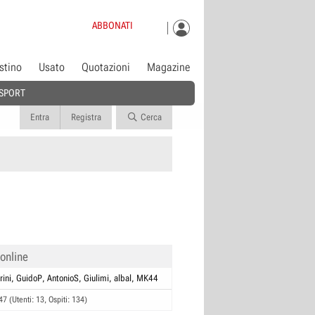
ABBONATI
istino
Usato
Quotazioni
Magazine
SPORT
Entra
Registra
Cerca
 online
rini
GuidoP
AntonioS
Giulimi
albal
MK44
47 (Utenti: 13, Ospiti: 134)