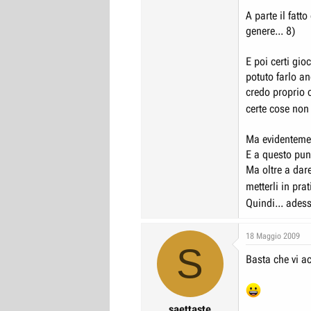
:cr
A parte il fat
Giorgio for pre
Se fossi un v
genere... 8)
prezzo di cost
C'è p
Non hai pror
E poi certi gioc
L'importat
potuto farlo a
Potere..
Forse mi s
credo proprio c
vadooo
nessuno...
certe cose no
Ma evidentemen
E a questo pun
Ma oltre a dare
metterli in pra
Quindi... adess
18 Maggio 2009
S
Basta che vi a
saettaste