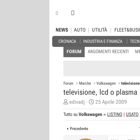
NEWS
AUTO
UTILITÀ
FLEET&BUSI
CRONACA
INDUSTRIA E FINANZA
TECN
FORUM
ARGOMENTI RECENTI
M
Forum
Marche
Volkswagen
televisione
televisione, lcd o plasma
C
D
edivadj
25 Aprile 2009
r
a
Tutto su
Volkswagen
»
LISTINO
USATO
e
t
a
a
Precedente
t
d
o
i