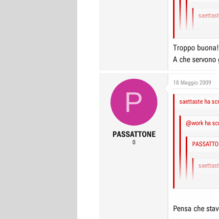
saettast
PASSA
Troppo buona!!
sae
A che servono 
:cr
Giorgio for pre
18 Maggio 2009
Se fossi un v
P
prezzo di cost
C'è p
saettaste ha scr
Non hai pror
L'importat
@work ha scr
Potere..
Forse mi s
PASSATTONE
vadooo
nessuno...
0
PASSATTON
saettast
PASSA
Pensa che stav
sae