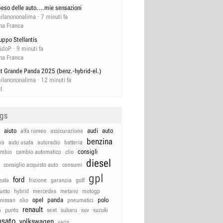
 peso delle auto....mie sensazioni
ilanononalima
7 minuti fa
na Franca
uppo Stellantis
idoP
9 minuti fa
na Franca
at Grande Panda 2025 (benz.-hybrid-el.)
ilanononalima
12 minuti fa
at
ags
aiuto
audi
auto
alfa romeo
assicurazione
benzina
va
auto usata
autoradio
batteria
consigli
ambio
cambio automatico
clio
diesel
consiglio acquisto auto
consumi
gpl
ford
iesta
frizione
garanzia
golf
unto
hybrid
mercedes
metano
motogp
opel
panda
polo
nissan
olio
pneumatici
renault
a
punto
seat
subaru
suv
suzuki
usato
volkswagen
yaris